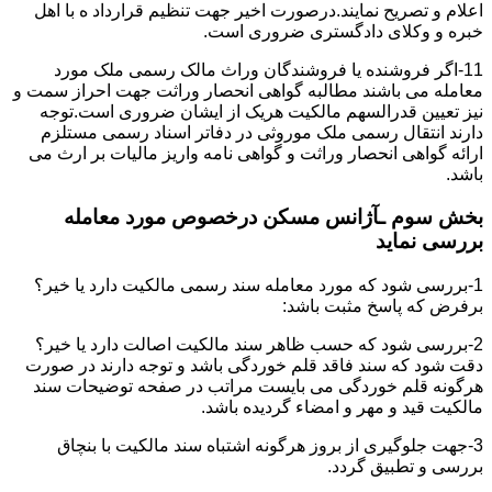
اعلام و تصریح نمایند.درصورت اخیر جهت تنظیم قرارداد ه با اهل
خبره و وکلای دادگستری ضروری است.
11-اگر فروشنده یا فروشندگان وراث مالک رسمی ملک مورد
معامله می باشند مطالبه گواهی انحصار وراثت جهت احراز سمت و
نیز تعیین قدرالسهم مالکیت هریک از ایشان ضروری است.توجه
دارند انتقال رسمی ملک موروثی در دفاتر اسناد رسمی مستلزم
ارائه گواهی انحصار وراثت و گواهی نامه واریز مالیات بر ارث می
باشد.
بخش سوم ـآژانس مسکن درخصوص مورد معامله
بررسی نماید
1-بررسی شود که مورد معامله سند رسمی مالکیت دارد یا خیر؟
برفرض که پاسخ مثبت باشد:
2-بررسی شود که حسب ظاهر سند مالکیت اصالت دارد یا خیر؟
دقت شود که سند فاقد قلم خوردگی باشد و توجه دارند در صورت
هرگونه قلم خوردگی می بایست مراتب در صفحه توضیحات سند
مالکیت قید و مهر و امضاء گردیده باشد.
3-جهت جلوگیری از بروز هرگونه اشتباه سند مالکیت با بنچاق
بررسی و تطبیق گردد.