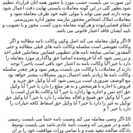
این صورت می بایست حسب مورد با حضور همه آنان قرارداد تنظیم
شود.بطور کلی در این گونه معاملات بایستی نهایت دقت اعمال شود
توجه دارند قیم نمی تواند با مولی علیه خود طرف معامله شود و
معاملات املاک اشخاص محجور نیازمند مجوز اداره سرپرستی
(مقام قضایی)بوده و هرگونه معامله بدون کسب مجوز و یا تصویب و
تایید ایشان فاقد اعتبار قانونی می باشد.
9-اگر وکیل معامله می کند اصل وکپی وکالت نامه مطالبه و اگر
وکالت تفویضی است سلسله وکالت نامه های قبلی مطالبه و حتی
المقدور تمامی مبایعه نامه های تنظیمی فیمابین متعاملین قبلی اخذ
و بررسی شود که آیا فروشنده اساساً حق واگذاری مورد معامله را
دارد یا خیر؟آیا وکالت نامه به اعتبار خود باقی است یاخیر؟ توجه
دارند از معاملات با وکالت می بایست پرهیز نمود و هر چقدر سلسله
وکالت نامه ها زیادتر باشد احتمال بروز مشکلات بیشتر خواهد بود
مع الوصف ضروری است بررسی شود که آیا وکیل حق خرید و
فروش یا اجاره با هرشخص و به هر مبلغ را دارد یا خیر؟ آیا وکیل
حق اخذ ثمن و اجاره بها رادارد یا خیر؟ آیا وکالت بلاعزل است یا
خیر؟ آیا وکیل حق فسخ و اقاله معامله را دارد یا خیر؟ آیا وکیل حق
توکیل به غیر را دارد یا خیر؟ آیا وکیل حق اسقاط کافه خیارات را
دارد یا خیر ؟ و
10-اگر وصی معامله می کند وصیت نامه حتماً می بایست رسمی
باشد.و در صورتی که وصیت نامه عادی باشد می بایست توسط
دادگاه صالحه تنفیذ شده و یا تمامی وراث موافقت خود را بر آن