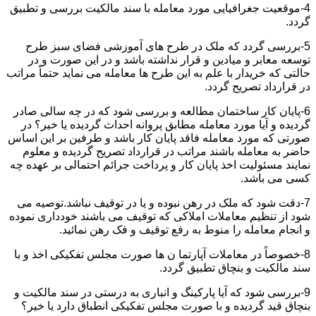
4-موقعیت جغرافیایی مورد معامله با سند مالکیت بررسی و تطبیق
گردد.
5-بررسی گردد که ملک در طرح های آموزشی فضای سبز طرح
توسعه معابر و میادین و قرار نداشته باشد و در این صورت و در
حالتی که خریدار با علم به این طرح ها معامله می نماید حتماً مراتب
در قرارداد تصریح گردد.
6-پایان کار ساختمان مطالعه و بررسی شود که در چه سالی صادر
گردیده و آیا مورد معامله مطابق پروانه احداث گردیده یا خیر؟ در
صورتی که مورد معامله فاقد پایان کار باشد و طرفین بر این اساس
حاضر به معامله باشند مراتب در قرارداد تصریح گردیده و معلوم
نمایند مسئولیت اخذ پایان کار و پرداخت جرائم احتمالی بر عهده چه
کسی می باشد.
7-دقت شود که ملک در رهن نبوده و یا در توقیف نباشد.توصیه می
شود از تنظیم معاملات املاکی که توقیف می باشند خودداری نموده
و انجام معامله را منوط به رفع توقیف و فک رهن نمائید.
8-خصوصاً در معاملات آپارتما ن ها صورت مجلس تفکیکی اخذ و با
سند مالکیت و بنچاق تطبیق گردد.
9-بررسی شود که آیا پارکینگ و انباری به درستی در سند مالکیت و
بنچاق قید گردیده و با صورت مجلس تفکیکی انطباق دارد یا خیر؟