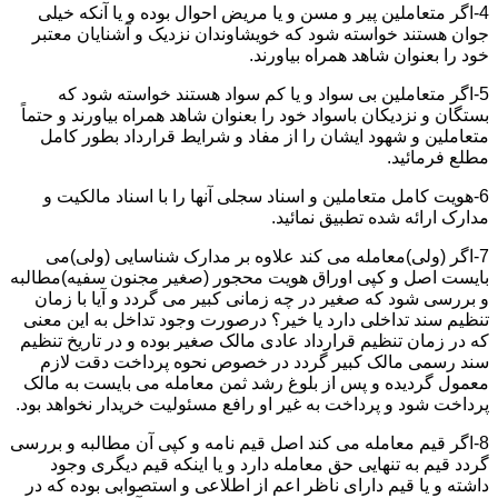
4-اگر متعاملین پیر و مسن و یا مریض احوال بوده و یا آنکه خیلی
جوان هستند خواسته شود که خویشاوندان نزدیک و آشنایان معتبر
خود را بعنوان شاهد همراه بیاورند.
5-اگر متعاملین بی سواد و یا کم سواد هستند خواسته شود که
بستگان و نزدیکان باسواد خود را بعنوان شاهد همراه بیاورند و حتماً
متعاملین و شهود ایشان را از مفاد و شرایط قرارداد بطور کامل
مطلع فرمائید.
6-هویت کامل متعاملین و اسناد سجلی آنها را با اسناد مالکیت و
مدارک ارائه شده تطبیق نمائید.
7-اگر (ولی)معامله می کند علاوه بر مدارک شناسایی (ولی)می
بایست اصل و کپی اوراق هویت محجور (صغیر مجنون سفیه)مطالبه
و بررسی شود که صغیر در چه زمانی کبیر می گردد و آیا با زمان
تنظیم سند تداخلی دارد یا خیر؟ درصورت وجود تداخل به این معنی
که در زمان تنظیم قرارداد عادی مالک صغیر بوده و در تاریخ تنظیم
سند رسمی مالک کبیر گردد در خصوص نحوه پرداخت دقت لازم
معمول گردیده و پس از بلوغ رشد ثمن معامله می بایست به مالک
پرداخت شود و پرداخت به غیر او رافع مسئولیت خریدار نخواهد بود.
8-اگر قیم معامله می کند اصل قیم نامه و کپی آن مطالبه و بررسی
گردد قیم به تنهایی حق معامله دارد و یا اینکه قیم دیگری وجود
داشته و یا قیم دارای ناظر اعم از اطلاعی و استصوابی بوده که در