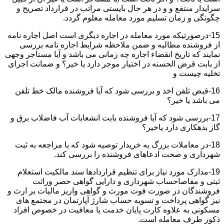
سرایدار منتفع و و در هر حال بایستی مراتب در قرارداد تصریح و
چگونگی و زمان تسلیم مورد معامله معلوم گردد.
15-درصورتیکه مورد معامله در اجاره دیگری است اصل اجاره نامه
از فروشنده مطالبه و ضمن ملاحظه شرایط اجاره نامه بررسی
نمایند که تاریخ انقضاء اجاره چه زمانی می باشد و آیا مستاجر وجهی
از بابت قرض الحسنه در اختیار موجر دارد یا خیر؟ و ضمانت اجرای
تخلیه چیست و
16-قبض تلفن اخذ و بررسی شود که آیا فروشنده مالک خط تلفن
می باشد یا خیر؟
17-بررسی شود که آیا فروشنده بابت انشعابات آب فاضلاب برق و
گاز بدهکاری دارد یاخیر؟
18-در معاملات بزرگ به خریدار توصیه شود که با مراجعه به ثبت
شهرداری و صحت ادعاهای فروشنده را بررسی کند.
19-مدارک مورد نیاز برای تنظیم قراردادها سند مالکیت استعلام
ثبتی و مفاصاحساب شهرداری و دارایی گواهی حصر وراثت
فروشندگان در صورت فوت مورث و گواهی واریز مالیات بر ارث و
نیز گواهی پرداخت و تسویه حساب شارژ آپارتمان در مجتمع های
مسکونی به علاوه کارت پایان خدمت یا معافیت در خصوص افراد
ذکور طرف معامله است.