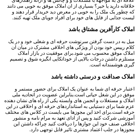
علاقه ای به مواجهه با مشکلات و و چالش ها و ارائه راهکارهای
خلاقانه دارید یا خیر؟ بسیاری از ان املاک موفق به خوبی می دانند
که چطور یک ملک را به خوبی در معرض دید خریدار قرار دهند و
لیست جذابی از فایل های خود برای افراد جویای ملک تهیه کنند.
املاک کارآفرین مشتاق باشد
میل به در دست گرفتن سرنوشت حرفه ای و شغلی خود و در یک
کلام رییس خود بودن از ویژگی های اخلاقی مشترک در میان ان
املاک موفق محسوب می شود.برای موفقیت در بازار املاک
مستلزم داشتن درجات بالایی از خوداتکایی انگیزه شوق و تصمیم
گیری هوشمندانه است.
املاک صداقت و درستی داشته باشد
اعتبار حرفه ای شما به عنوان یک املاک برای حضور مستمر و
موفق در این شغل حیاتی است.بنابراین عضویت در اتحادیه ملی
املاک و مستغلات و انجمن های وابسته یکی از راه های نشان دهنده
عزم شما برای دستیابی به استانداردهای حرفه ای و اخلاقی در این
حرفه است.برای اخذ این مجوزها می بایست در کلاس های مختلف
آموزشی شرکت کنید و پس از ادای تعهد به مرام نامه و منشور
اخلاقی صنف خود این جوازها را دریافت کنید چراکه داشتن این
مجوزها در جلب اعتماد مشتری تاثیر قابل توجهی دارد.