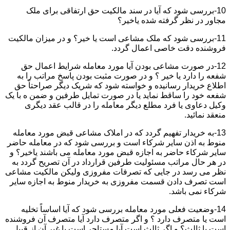
10-بررسی شود که آیا در سند مالکیت حق ارتفاقی برای ملک
مجاور در نظر گرفته شده یاخیر؟
11-بررسی شود که ملک مشاعی است یا خیر؟ و در میزان مالکیت
فروشنده دقت خاصی اعمال گردد.
12-در صورت مشاعی بودن آیا مورد معامله شرایط اعمال حق
شفعه را دارد یا خیر ؟ و در صورت مثبت بودن پاسخ مراتب را به
اطلاع خریدار رسانیده و خواسته شود که شریک دیگر صراحتاً حق
شفعه خود را ساقط نماید یا در صورت تمایل طرفین و ضمن ه با یک
وکیل دعاوی یا فرد مطلع دیگر معامله را در قالب عقد دیگری
منعقد نمائید.
13-به خریدار تفهیم گردد که در املاک مشاعی قبض مورد معامله
منوط به اذن سایر شرکاء است و بررسی شود که در معامله حاضر
سایر شرکاء حاضر به اجازه قبض مورد معامله می باشند یاخیر؟ و
در هر حال مراتب مسئولیت طرفین قرارداد در آن تصریح گردد به
نظر می رسد در جایی که تصرفات مفروزی ولیکن مالکیت مشاعی
است تصرف دادن قسمت مفروزی به خریدار منوط به اجازه سایر
شرکاء نمی باشد.
14-وضعیت فعلی مورد معامله بررسی شود که آیا اساساً تخلیه
است یا متصرف دارد ؟ و اگر متصرف دارد آیا متصرف آن فروشنده
است یا ثالث؟ و اگر ثالث است آیا مستاجر است یا غیر آن از قبیل