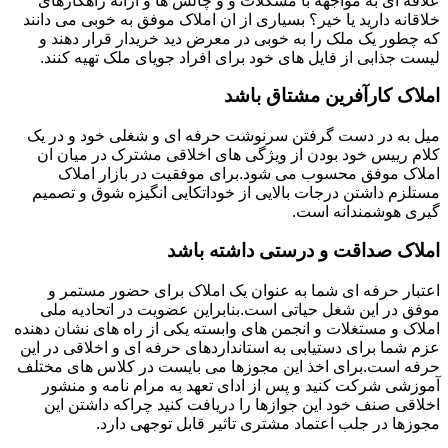
علاقه ای به مواجهه با مشکلات و و چالش ها و ارائه راهکارهای
خلاقانه دارید یا خیر؟ بسیاری از ان املاک موفق به خوبی می دانند
که چطور یک ملک را به خوبی در معرض دید خریدار قرار دهند و
لیست جذابی از فایل های خود برای افراد جویای ملک تهیه کنند.
املاک کارآفرین مشتاق باشد
میل به در دست گرفتن سرنوشت حرفه ای و شغلی خود و در یک
کلام رییس خود بودن از ویژگی های اخلاقی مشترک در میان ان
املاک موفق محسوب می شود.برای موفقیت در بازار املاک
مستلزم داشتن درجات بالایی از خوداتکایی انگیزه شوق و تصمیم
گیری هوشمندانه است.
املاک صداقت و درستی داشته باشد
اعتبار حرفه ای شما به عنوان یک املاک برای حضور مستمر و
موفق در این شغل حیاتی است.بنابراین عضویت در اتحادیه ملی
املاک و مستغلات و انجمن های وابسته یکی از راه های نشان دهنده
عزم شما برای دستیابی به استانداردهای حرفه ای و اخلاقی در این
حرفه است.برای اخذ این مجوزها می بایست در کلاس های مختلف
آموزشی شرکت کنید و پس از ادای تعهد به مرام نامه و منشور
اخلاقی صنف خود این جوازها را دریافت کنید چراکه داشتن این
مجوزها در جلب اعتماد مشتری تاثیر قابل توجهی دارد.