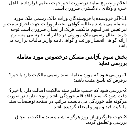
اعلام و تصریح نمایند.درصورت اخیر جهت تنظیم قرارداد ه با اهل
خبره و وکلای دادگستری ضروری است.
11-اگر فروشنده یا فروشندگان وراث مالک رسمی ملک مورد
معامله می باشند مطالبه گواهی انحصار وراثت جهت احراز سمت و
نیز تعیین قدرالسهم مالکیت هریک از ایشان ضروری است.توجه
دارند انتقال رسمی ملک موروثی در دفاتر اسناد رسمی مستلزم
ارائه گواهی انحصار وراثت و گواهی نامه واریز مالیات بر ارث می
باشد.
بخش سوم ـآژانس مسکن درخصوص مورد معامله
بررسی نماید
1-بررسی شود که مورد معامله سند رسمی مالکیت دارد یا خیر؟
برفرض که پاسخ مثبت باشد:
2-بررسی شود که حسب ظاهر سند مالکیت اصالت دارد یا خیر؟
دقت شود که سند فاقد قلم خوردگی باشد و توجه دارند در صورت
هرگونه قلم خوردگی می بایست مراتب در صفحه توضیحات سند
مالکیت قید و مهر و امضاء گردیده باشد.
3-جهت جلوگیری از بروز هرگونه اشتباه سند مالکیت با بنچاق
بررسی و تطبیق گردد.