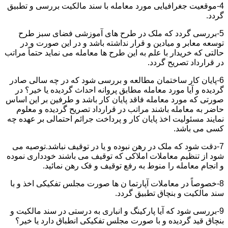
4-موقعیت جغرافیایی مورد معامله با سند مالکیت بررسی و تطبیق
گردد.
5-بررسی گردد که ملک در طرح های آموزشی فضای سبز طرح
توسعه معابر و میادین و قرار نداشته باشد و در این صورت و در
حالتی که خریدار با علم به این طرح ها معامله می نماید حتماً مراتب
در قرارداد تصریح گردد.
6-پایان کار ساختمان مطالعه و بررسی شود که در چه سالی صادر
گردیده و آیا مورد معامله مطابق پروانه احداث گردیده یا خیر؟ در
صورتی که مورد معامله فاقد پایان کار باشد و طرفین بر این اساس
حاضر به معامله باشند مراتب در قرارداد تصریح گردیده و معلوم
نمایند مسئولیت اخذ پایان کار و پرداخت جرائم احتمالی بر عهده چه
کسی می باشد.
7-دقت شود که ملک در رهن نبوده و یا در توقیف نباشد.توصیه می
شود از تنظیم معاملات املاکی که توقیف می باشند خودداری نموده
و انجام معامله را منوط به رفع توقیف و فک رهن نمائید.
8-خصوصاً در معاملات آپارتما ن ها صورت مجلس تفکیکی اخذ و با
سند مالکیت و بنچاق تطبیق گردد.
9-بررسی شود که آیا پارکینگ و انباری به درستی در سند مالکیت و
بنچاق قید گردیده و با صورت مجلس تفکیکی انطباق دارد یا خیر؟