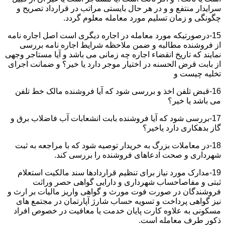
سرایدار منتفع و و در هر حال بایستی مراتب در قرارداد تصریح و
چگونگی و زمان تسلیم مورد معامله معلوم گردد.
15-درصورتیکه مورد معامله در اجاره دیگری است اصل اجاره نامه
از فروشنده مطالبه و ضمن ملاحظه شرایط اجاره نامه بررسی
نمایند که تاریخ انقضاء اجاره چه زمانی می باشد و آیا مستاجر وجهی
از بابت قرض الحسنه در اختیار موجر دارد یا خیر؟ و ضمانت اجرای
تخلیه چیست و
16-قبض تلفن اخذ و بررسی شود که آیا فروشنده مالک خط تلفن
می باشد یا خیر؟
17-بررسی شود که آیا فروشنده بابت انشعابات آب فاضلاب برق و
گاز بدهکاری دارد یاخیر؟
18-در معاملات بزرگ به خریدار توصیه شود که با مراجعه به ثبت
شهرداری و صحت ادعاهای فروشنده را بررسی کند.
19-مدارک مورد نیاز برای تنظیم قراردادها سند مالکیت استعلام
ثبتی و مفاصاحساب شهرداری و دارایی گواهی حصر وراثت
فروشندگان در صورت فوت مورث و گواهی واریز مالیات بر ارث و
نیز گواهی پرداخت و تسویه حساب شارژ آپارتمان در مجتمع های
مسکونی به علاوه کارت پایان خدمت یا معافیت در خصوص افراد
ذکور طرف معامله است.