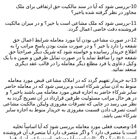
10-بررسی شود که آیا در سند مالکیت حق ارتفاقی برای ملک
مجاور در نظر گرفته شده یاخیر؟
11-بررسی شود که ملک مشاعی است یا خیر؟ و در میزان مالکیت
فروشنده دقت خاصی اعمال گردد.
12-در صورت مشاعی بودن آیا مورد معامله شرایط اعمال حق
شفعه را دارد یا خیر ؟ و در صورت مثبت بودن پاسخ مراتب را به
اطلاع خریدار رسانیده و خواسته شود که شریک دیگر صراحتاً حق
شفعه خود را ساقط نماید یا در صورت تمایل طرفین و ضمن ه با یک
وکیل دعاوی یا فرد مطلع دیگر معامله را در قالب عقد دیگری
منعقد نمائید.
13-به خریدار تفهیم گردد که در املاک مشاعی قبض مورد معامله
منوط به اذن سایر شرکاء است و بررسی شود که در معامله حاضر
سایر شرکاء حاضر به اجازه قبض مورد معامله می باشند یاخیر؟ و
در هر حال مراتب مسئولیت طرفین قرارداد در آن تصریح گردد به
نظر می رسد در جایی که تصرفات مفروزی ولیکن مالکیت مشاعی
است تصرف دادن قسمت مفروزی به خریدار منوط به اجازه سایر
شرکاء نمی باشد.
14-وضعیت فعلی مورد معامله بررسی شود که آیا اساساً تخلیه
است یا متصرف دارد ؟ و اگر متصرف دارد آیا متصرف آن فروشنده
است یا ثالث؟ و اگر ثالث است آیا مستاجر است یا غیر آن از قبیل