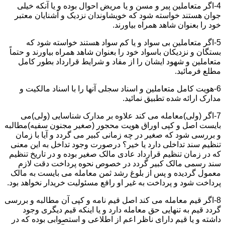
4-اگر متعاملین پیر و مسن و یا مریض احوال بوده و یا آنکه خیلی
جوان هستند خواسته شود که خویشاوندان نزدیک و آشنایان معتبر
خود را بعنوان شاهد همراه بیاورند.
5-اگر متعاملین بی سواد و یا کم سواد هستند خواسته شود که
بستگان و نزدیکان باسواد خود را بعنوان شاهد همراه بیاورند و حتماً
متعاملین و شهود ایشان را از مفاد و شرایط قرارداد بطور کامل
مطلع فرمائید.
6-هویت کامل متعاملین و اسناد سجلی آنها را با اسناد مالکیت و
مدارک ارائه شده تطبیق نمائید.
7-اگر (ولی)معامله می کند علاوه بر مدارک شناسایی (ولی)می
بایست اصل و کپی اوراق هویت محجور (صغیر مجنون سفیه)مطالبه
و بررسی شود که صغیر در چه زمانی کبیر می گردد و آیا با زمان
تنظیم سند تداخلی دارد یا خیر؟ درصورت وجود تداخل به این معنی
که در زمان تنظیم قرارداد عادی مالک صغیر بوده و در تاریخ تنظیم
سند رسمی مالک کبیر گردد در خصوص نحوه پرداخت دقت لازم
معمول گردیده و پس از بلوغ رشد ثمن معامله می بایست به مالک
پرداخت شود و پرداخت به غیر او رافع مسئولیت خریدار نخواهد بود.
8-اگر قیم معامله می کند اصل قیم نامه و کپی آن مطالبه و بررسی
گردد قیم به تنهایی حق معامله دارد و یا اینکه قیم دیگری وجود
داشته و یا قیم دارای ناظر اعم از اطلاعی و استصوابی بوده که در