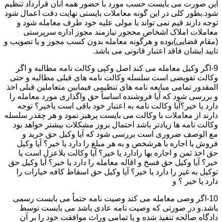
این صورت می بایست حسب مورد با حضور همه آنان قرارداد تنظیم
شود.بطور کلی در این گونه معاملات بایستی نهایت دقت اعمال شود
توجه دارند قیم نمی تواند با مولی علیه خود طرف معامله شود و
معاملات املاک اشخاص محجور نیازمند مجوز اداره سرپرستی
(مقام قضایی)بوده و هرگونه معامله بدون کسب مجوز و یا تصویب و
تایید ایشان فاقد اعتبار قانونی می باشد.
9-اگر وکیل معامله می کند اصل وکپی وکالت نامه مطالبه و اگر
وکالت تفویضی است سلسله وکالت نامه های قبلی مطالبه و حتی
المقدور تمامی مبایعه نامه های تنظیمی فیمابین متعاملین قبلی اخذ
و بررسی شود که آیا فروشنده اساساً حق واگذاری مورد معامله را
دارد یا خیر؟آیا وکالت نامه به اعتبار خود باقی است یاخیر؟ توجه
دارند از معاملات با وکالت می بایست پرهیز نمود و هر چقدر سلسله
وکالت نامه ها زیادتر باشد احتمال بروز مشکلات بیشتر خواهد بود
مع الوصف ضروری است بررسی شود که آیا وکیل حق خرید و
فروش یا اجاره با هرشخص و به هر مبلغ را دارد یا خیر؟ آیا وکیل
حق اخذ ثمن و اجاره بها رادارد یا خیر؟ آیا وکالت بلاعزل است یا
خیر؟ آیا وکیل حق فسخ و اقاله معامله را دارد یا خیر؟ آیا وکیل حق
توکیل به غیر را دارد یا خیر؟ آیا وکیل حق اسقاط کافه خیارات را
دارد یا خیر ؟ و
10-اگر وصی معامله می کند وصیت نامه حتماً می بایست رسمی
باشد.و در صورتی که وصیت نامه عادی باشد می بایست توسط
دادگاه صالحه تنفیذ شده و یا تمامی وراث موافقت خود را بر آن