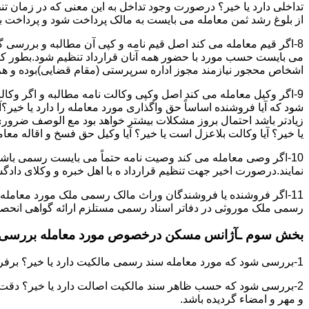
تداخلی دارد یا خیر؟ درصورت وجود تداخل به این معنی که در زمان 
از بلوغ رشد ثمن معامله می بایست به مالک پرداخت شود و پرداخت به 
8-اگر قیم معامله می کند اصل قیم نامه و کپی آن مطالبه و بررسی گر
می بایست حسب مورد با حضور همه آنان قرارداد تنظیم شود.بطور کلی 
اشخاص محجور نیازمند مجوز اداره سرپرستی (مقام قضایی)بوده و هرگو
9-اگر وکیل معامله می کند اصل وکپی وکالت نامه مطالبه و اگر وکا
شود که آیا فروشنده اساساً حق واگذاری مورد معامله را دارد یا خیر؟آ
زیادتر باشد احتمال بروز مشکلات بیشتر خواهد بود مع الوصف ضروری ا
یا خیر؟ آیا وکالت بلاعزل است یا خیر؟ آیا وکیل حق فسخ و اقاله معامله
10-اگر وصی معامله می کند وصیت نامه حتماً می بایست رسمی باشد
نمایند.درصورت اخیر جهت تنظیم قرارداد ه با اهل خبره و وکلای د
11-اگر فروشنده یا فروشندگان وراث مالک رسمی ملک مورد معامله
رسمی ملک موروثی در دفاتر اسناد رسمی مستلزم ارائه گواهی انحصار 
بخش سوم ـآژانس مسکن درخصوص مورد معامله بررسی ن
1-بررسی شود که مورد معامله سند رسمی مالکیت دارد یا خیر؟ برفرض که پاسخ مثبت باشد:
2-بررسی شود که حسب ظاهر سند مالکیت اصالت دارد یا خیر؟ دقت 
و مهر و امضاء گردیده باشد.