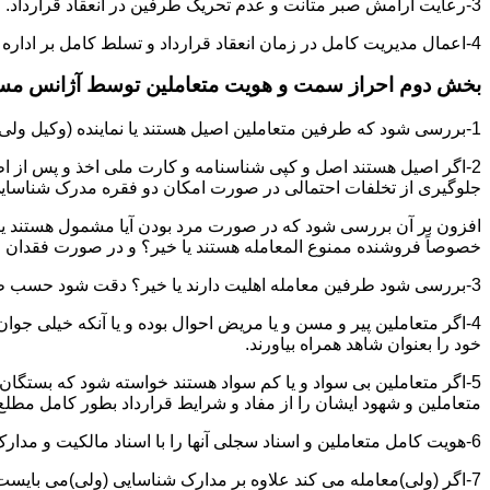
3-رعایت آرامش صبر متانت و عدم تحریک طرفین در انعقاد قرارداد.
4-اعمال مدیریت کامل در زمان انعقاد قرارداد و تسلط کامل بر اداره بحث و مذاکره ضمن هوشیاری و سرعت انتقال بالا.
بخش دوم احراز سمت و هویت متعاملین توسط آژانس م
1-بررسی شود که طرفین متعاملین اصیل هستند یا نماینده (وکیل ولی قیم وصی)
2-اگر اصیل هستند اصل و کپی شناسنامه و کارت ملی اخذ و پس از ا
جلوگیری از تخلفات احتمالی در صورت امکان دو فقره مدرک شناسای
افزون بر آن بررسی شود که در صورت مرد بودن آیا مشمول هستند یا خیر
خصوصاً فروشنده ممنوع المعامله هستند یا خیر؟ و در صورت فقدان موا
3-بررسی شود طرفین معامله اهلیت دارند یا خیر؟ دقت شود حسب ظاهر سفیه و مجنون نباشند.
4-اگر متعاملین پیر و مسن و یا مریض احوال بوده و یا آنکه خیلی جو
خود را بعنوان شاهد همراه بیاورند.
5-اگر متعاملین بی سواد و یا کم سواد هستند خواسته شود که بستگان و 
متعاملین و شهود ایشان را از مفاد و شرایط قرارداد بطور کامل مطلع 
6-هویت کامل متعاملین و اسناد سجلی آنها را با اسناد مالکیت و مدارک ارائه شده تطبیق نمائید.
7-اگر (ولی)معامله می کند علاوه بر مدارک شناسایی (ولی)می بایس