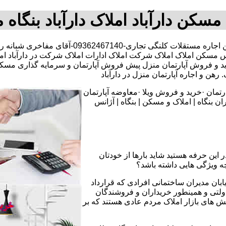
مسکن دارآباد املاک دارآباد بنگاه
0936246714-آقای مفاخری شبانه روزی کارشناس مسکن مجرب
س مسکن املاک املاک شرکت املاک ادارات املاک شرکت در دارآباد املاک 
 منزل خرید و فروش آپارتمان منزل پیش فروش آپارتمان و سرمایه گ
ن و اجاره آپارتمان منزل در دارآباد
تمان ·خرید و فروش ویلا ·معاوضه آپارتمان
 بنگاه | املاک و مسکن | بنگاه | آژانس
 این حرفه هستید شاید بارها از خودتان
چه ویژگی هایی داشته باشد؟
یابان مدیران ساختمانی افرادی که قرارداد
دولتی و همینطور خریداران و فروشندگان
نش های بازار املاک مردم عادی هستند که بر