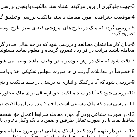
3-جهت جلوگیری از بروز هرگونه اشتباه سند مالکیت با بنچاق بررسی و تطبیق گردد.
4-موقعیت جغرافیایی مورد معامله با سند مالکیت بررسی و تطبیق گردد.
5-بررسی گردد که ملک در طرح های آموزشی فضای سبز طرح توسعه معابر
تصریح گردد.
6-پایان کار ساختمان مطالعه و بررسی شود که در چه سالی صادر گردی
معامله باشند مراتب در قرارداد تصریح گردیده و معلوم نمایند مسئول
7-دقت شود که ملک در رهن نبوده و یا در توقیف نباشد.توصیه می شود از تنظیم معاملات املاکی که توقیف می باشند خودداری نموده و انجام معامله را منوط به رفع توقیف و فک رهن نمائید.
8-خصوصاً در معاملات آپارتما ن ها صورت مجلس تفکیکی اخذ و با سند مالکیت و بنچاق تطبیق گردد.
9-بررسی شود که آیا پارکینگ و انباری به درستی در سند مالکیت و بنچاق قید گردیده و با صورت مجلس تفکیکی انطباق دارد یا خیر؟
10-بررسی شود که آیا در سند مالکیت حق ارتفاقی برای ملک مجاور در نظر گرفته شده یاخیر؟
11-بررسی شود که ملک مشاعی است یا خیر؟ و در میزان مالکیت فروشنده دقت خاصی اعمال گردد.
12-در صورت مشاعی بودن آیا مورد معامله شرایط اعمال حق شفعه ر
ساقط نماید یا در صورت تمایل طرفین و ضمن ه با یک وکیل دعاوی یا ف
13-به خریدار تفهیم گردد که در املاک مشاعی قبض مورد معامله م
حال مراتب مسئولیت طرفین قرارداد در آن تصریح گردد به نظر می