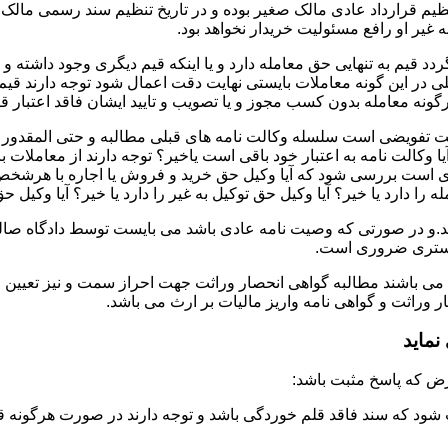
تنظیم قرارداد عادی مالک صغیر بوده و در تاریخ تنظیم سند رسمی ما
غیر او رافع مسئولیت خریدار نخواهد بود.
دد قیم به تنهایی حق معامله دارد و یا اینکه قیم دیگری وجود داشته و
در این گونه معاملات بایستی نهایت دقت اعمال شود توجه دارند قیم 
نه معامله بدون کسب مجوز و یا تصویب و تایید ایشان فاقد اعتبار قا
لت تفویضی است سلسله وکالت نامه های قبلی مطالبه و حتی المقدور ت
یا وکالت نامه به اعتبار خود باقی است یاخیر؟ توجه دارند از معاملات
ست بررسی شود که آیا وکیل حق خرید و فروش یا اجاره با هرشخص و به ه
 را دارد یا خیر؟ آیا وکیل حق توکیل به غیر را دارد یا خیر؟ آیا وکیل ح
.و در صورتی که وصیت نامه عادی باشد می بایست توسط دادگاه صالحه 
ادگستری ضروری است.
 می باشند مطالبه گواهی انحصار وراثت جهت احراز سمت و نیز تعیین 
وراثت و گواهی نامه واریز مالیات بر ارث می باشد.
ماید
شود که سند فاقد قلم خوردگی باشد و توجه دارند در صورت هرگونه