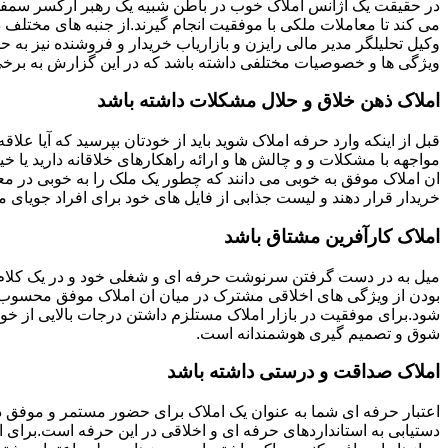
در حقیقت یک آژانس املاک خوب در باطن شبیه یک رهبر ارکسر سمفون
می کند تا معاملات ملکی با موفقیت انجام گیرند.از جنبه های مختلف د
وکیل تحلیلگر مدیر مالی رایزن و بازاریاب خریدار و فروشنده نیز به ح
ویژگی ها و خصوصیات مختلفی داشته باشد که در این گزارش به برخی ا
املاک ذهن خلاق و حلال مشکلات داشته باشد
قبل از اینکه وارد حرفه املاک شوید باید از خودتان بپرسید که آیا علاقه
مواجهه با مشکلات و و چالش ها و ارائه راهکارهای خلاقانه دارید یا خی
ان املاک موفق به خوبی می دانند که چطور یک ملک را به خوبی در م
خریدار قرار دهند و لیست جذابی از فایل های خود برای افراد جویای مل
املاک کارآفرین مشتاق باشد
میل به در دست گرفتن سرنوشت حرفه ای و شغلی خود و در یک کلام
بودن از ویژگی های اخلاقی مشترک در میان ان املاک موفق محسوب
شود.برای موفقیت در بازار املاک مستلزم داشتن درجات بالایی از خودا
شوق و تصمیم گیری هوشمندانه است.
املاک صداقت و درستی داشته باشد
اعتبار حرفه ای شما به عنوان یک املاک برای حضور مستمر و موفق در
دستیابی به استانداردهای حرفه ای و اخلاقی در این حرفه است.برای