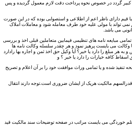
لک کبیر گردد در خصوص نحوه پرداخت دقت لازم معمول گردیده و پس
 یا قیم دارای ناظر اعم از اطلاعی و استصوابی بوده که در این صورت
نمی تواند با مولی علیه خود طرف معامله شود و معاملات املاک
نونی می باشد.
مامی مبایعه نامه های تنظیمی فیمابین متعاملین قبلی اخذ و بررسی
 با وکالت می بایست پرهیز نمود و هر چقدر سلسله وکالت نامه ها
ر مبلغ را دارد یا خیر؟ آیا وکیل حق اخذ ثمن و اجاره بها رادارد
ق اسقاط کافه خیارات را دارد یا خیر ؟ و
تنفیذ شده و یا تمامی وراث موافقت خود را بر آن اعلام و تصریح
قدرالسهم مالکیت هریک از ایشان ضروری است.توجه دارند انتقال
 قلم خوردگی می بایست مراتب در صفحه توضیحات سند مالکیت قید