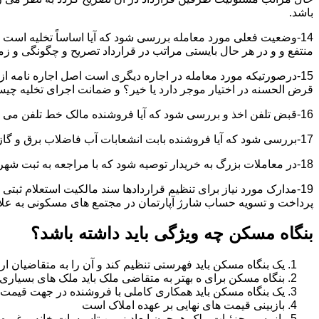
باشد.
14-وضعیت فعلی مورد معامله بررسی شود که آیا اساساً تخلیه است 
منتفع و و در هر حال بایستی مراتب در قرارداد تصریح و چگونگی و زم
15-درصورتیکه مورد معامله در اجاره دیگری است اصل اجاره نامه ا
قرض الحسنه در اختیار موجر دارد یا خیر؟ و ضمانت اجرای تخلیه چی
16-قبض تلفن اخذ و بررسی شود که آیا فروشنده مالک خط تلفن می باشد یا خیر؟
17-بررسی شود که آیا فروشنده بابت انشعابات آب فاضلاب برق و گاز بدهکاری دارد یاخیر؟
18-در معاملات بزرگ به خریدار توصیه شود که با مراجعه به ثبت شهرداری و صحت ادعاهای فروشنده را بررسی کند.
19-مدارک مورد نیاز برای تنظیم قراردادها سند مالکیت استعلام 
پرداخت و تسویه حساب شارژ آپارتمان در مجتمع های مسکونی به عل
بنگاه مسکن چه ویژگی باید داشته باشد؟
یک بنگاه مسکن باید فهرستی تنظیم کند و آن را به متقاضیان ارا
بنگاه مسکن برای ه بهتر به متقاضی ملک باید ملک های بسیاری 
یک بنگاه مسکن باید همکاری کاملی با فروشنده در جهت قیمت
بازبینی قیمت های نهایی بر عهده املاک است
بازرسی جزئیات ملک همچون ابعاد زمین تاسیسات خانه و غیره