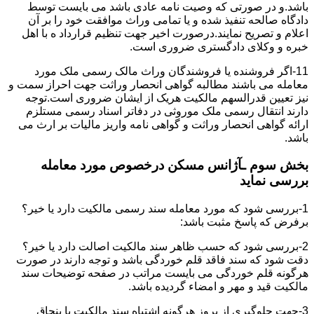
باشد.و در صورتی که وصیت نامه عادی باشد می بایست توسط
دادگاه صالحه تنفیذ شده و یا تمامی وراث موافقت خود را بر آن
اعلام و تصریح نمایند.درصورت اخیر جهت تنظیم قرارداد ه با اهل
خبره و وکلای دادگستری ضروری است.
11-اگر فروشنده یا فروشندگان وراث مالک رسمی ملک مورد
معامله می باشند مطالبه گواهی انحصار وراثت جهت احراز سمت و
نیز تعیین قدرالسهم مالکیت هریک از ایشان ضروری است.توجه
دارند انتقال رسمی ملک موروثی در دفاتر اسناد رسمی مستلزم
ارائه گواهی انحصار وراثت و گواهی نامه واریز مالیات بر ارث می
باشد.
بخش سوم ـآژانس مسکن درخصوص مورد معامله
بررسی نماید
1-بررسی شود که مورد معامله سند رسمی مالکیت دارد یا خیر؟
برفرض که پاسخ مثبت باشد:
2-بررسی شود که حسب ظاهر سند مالکیت اصالت دارد یا خیر؟
دقت شود که سند فاقد قلم خوردگی باشد و توجه دارند در صورت
هرگونه قلم خوردگی می بایست مراتب در صفحه توضیحات سند
مالکیت قید و مهر و امضاء گردیده باشد.
3-جهت جلوگیری از بروز هرگونه اشتباه سند مالکیت با بنچاق