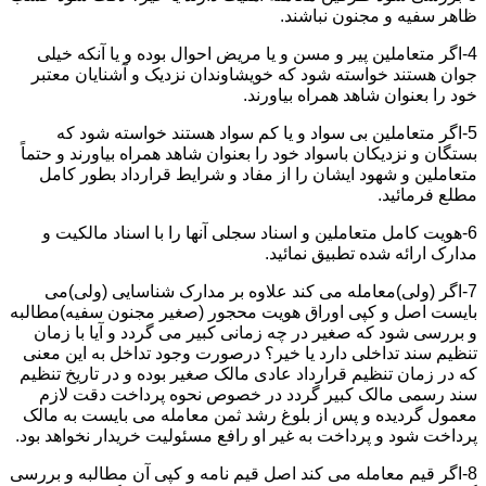
ظاهر سفیه و مجنون نباشند.
4-اگر متعاملین پیر و مسن و یا مریض احوال بوده و یا آنکه خیلی
جوان هستند خواسته شود که خویشاوندان نزدیک و آشنایان معتبر
خود را بعنوان شاهد همراه بیاورند.
5-اگر متعاملین بی سواد و یا کم سواد هستند خواسته شود که
بستگان و نزدیکان باسواد خود را بعنوان شاهد همراه بیاورند و حتماً
متعاملین و شهود ایشان را از مفاد و شرایط قرارداد بطور کامل
مطلع فرمائید.
6-هویت کامل متعاملین و اسناد سجلی آنها را با اسناد مالکیت و
مدارک ارائه شده تطبیق نمائید.
7-اگر (ولی)معامله می کند علاوه بر مدارک شناسایی (ولی)می
بایست اصل و کپی اوراق هویت محجور (صغیر مجنون سفیه)مطالبه
و بررسی شود که صغیر در چه زمانی کبیر می گردد و آیا با زمان
تنظیم سند تداخلی دارد یا خیر؟ درصورت وجود تداخل به این معنی
که در زمان تنظیم قرارداد عادی مالک صغیر بوده و در تاریخ تنظیم
سند رسمی مالک کبیر گردد در خصوص نحوه پرداخت دقت لازم
معمول گردیده و پس از بلوغ رشد ثمن معامله می بایست به مالک
پرداخت شود و پرداخت به غیر او رافع مسئولیت خریدار نخواهد بود.
8-اگر قیم معامله می کند اصل قیم نامه و کپی آن مطالبه و بررسی