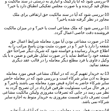
9-بررسی شود که آیا پارکینگ و انباری به درستی در سند مالکیت و
بنچاق قید گردیده و با صورت مجلس تفکیکی انطباق دارد یا خیر؟
10-بررسی شود که آیا در سند مالکیت حق ارتفاقی برای ملک
مجاور در نظر گرفته شده یاخیر؟
11-بررسی شود که ملک مشاعی است یا خیر؟ و در میزان مالکیت
فروشنده دقت خاصی اعمال گردد.
12-در صورت مشاعی بودن آیا مورد معامله شرایط اعمال حق
شفعه را دارد یا خیر ؟ و در صورت مثبت بودن پاسخ مراتب را به
اطلاع خریدار رسانیده و خواسته شود که شریک دیگر صراحتاً حق
شفعه خود را ساقط نماید یا در صورت تمایل طرفین و ضمن ه با یک
وکیل دعاوی یا فرد مطلع دیگر معامله را در قالب عقد دیگری
منعقد نمائید.
13-به خریدار تفهیم گردد که در املاک مشاعی قبض مورد معامله
منوط به اذن سایر شرکاء است و بررسی شود که در معامله حاضر
سایر شرکاء حاضر به اجازه قبض مورد معامله می باشند یاخیر؟ و
در هر حال مراتب مسئولیت طرفین قرارداد در آن تصریح گردد به
نظر می رسد در جایی که تصرفات مفروزی ولیکن مالکیت مشاعی
است تصرف دادن قسمت مفروزی به خریدار منوط به اجازه سایر
شرکاء نمی باشد.
14-وضعیت فعلی مورد معامله بررسی شود که آیا اساساً تخلیه