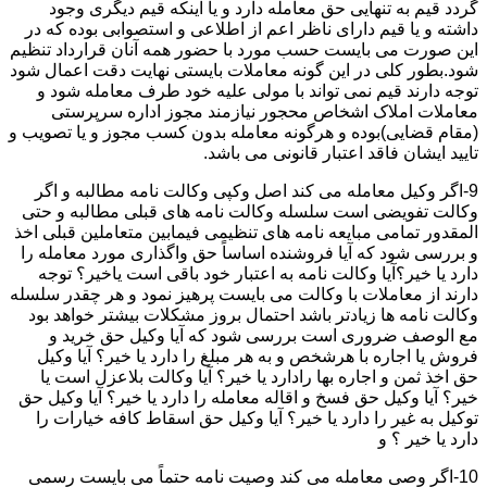
گردد قیم به تنهایی حق معامله دارد و یا اینکه قیم دیگری وجود
داشته و یا قیم دارای ناظر اعم از اطلاعی و استصوابی بوده که در
این صورت می بایست حسب مورد با حضور همه آنان قرارداد تنظیم
شود.بطور کلی در این گونه معاملات بایستی نهایت دقت اعمال شود
توجه دارند قیم نمی تواند با مولی علیه خود طرف معامله شود و
معاملات املاک اشخاص محجور نیازمند مجوز اداره سرپرستی
(مقام قضایی)بوده و هرگونه معامله بدون کسب مجوز و یا تصویب و
تایید ایشان فاقد اعتبار قانونی می باشد.
9-اگر وکیل معامله می کند اصل وکپی وکالت نامه مطالبه و اگر
وکالت تفویضی است سلسله وکالت نامه های قبلی مطالبه و حتی
المقدور تمامی مبایعه نامه های تنظیمی فیمابین متعاملین قبلی اخذ
و بررسی شود که آیا فروشنده اساساً حق واگذاری مورد معامله را
دارد یا خیر؟آیا وکالت نامه به اعتبار خود باقی است یاخیر؟ توجه
دارند از معاملات با وکالت می بایست پرهیز نمود و هر چقدر سلسله
وکالت نامه ها زیادتر باشد احتمال بروز مشکلات بیشتر خواهد بود
مع الوصف ضروری است بررسی شود که آیا وکیل حق خرید و
فروش یا اجاره با هرشخص و به هر مبلغ را دارد یا خیر؟ آیا وکیل
حق اخذ ثمن و اجاره بها رادارد یا خیر؟ آیا وکالت بلاعزل است یا
خیر؟ آیا وکیل حق فسخ و اقاله معامله را دارد یا خیر؟ آیا وکیل حق
توکیل به غیر را دارد یا خیر؟ آیا وکیل حق اسقاط کافه خیارات را
دارد یا خیر ؟ و
10-اگر وصی معامله می کند وصیت نامه حتماً می بایست رسمی