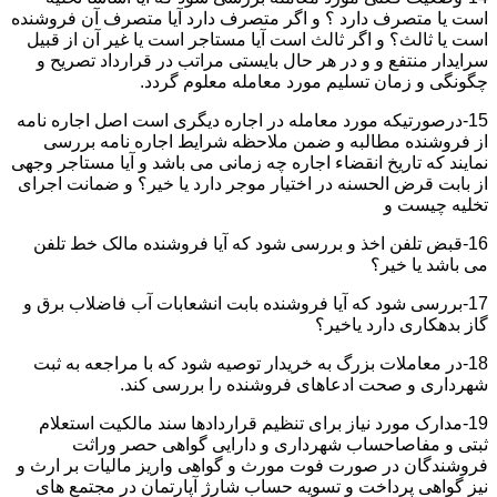
است یا متصرف دارد ؟ و اگر متصرف دارد آیا متصرف آن فروشنده
است یا ثالث؟ و اگر ثالث است آیا مستاجر است یا غیر آن از قبیل
سرایدار منتفع و و در هر حال بایستی مراتب در قرارداد تصریح و
چگونگی و زمان تسلیم مورد معامله معلوم گردد.
15-درصورتیکه مورد معامله در اجاره دیگری است اصل اجاره نامه
از فروشنده مطالبه و ضمن ملاحظه شرایط اجاره نامه بررسی
نمایند که تاریخ انقضاء اجاره چه زمانی می باشد و آیا مستاجر وجهی
از بابت قرض الحسنه در اختیار موجر دارد یا خیر؟ و ضمانت اجرای
تخلیه چیست و
16-قبض تلفن اخذ و بررسی شود که آیا فروشنده مالک خط تلفن
می باشد یا خیر؟
17-بررسی شود که آیا فروشنده بابت انشعابات آب فاضلاب برق و
گاز بدهکاری دارد یاخیر؟
18-در معاملات بزرگ به خریدار توصیه شود که با مراجعه به ثبت
شهرداری و صحت ادعاهای فروشنده را بررسی کند.
19-مدارک مورد نیاز برای تنظیم قراردادها سند مالکیت استعلام
ثبتی و مفاصاحساب شهرداری و دارایی گواهی حصر وراثت
فروشندگان در صورت فوت مورث و گواهی واریز مالیات بر ارث و
نیز گواهی پرداخت و تسویه حساب شارژ آپارتمان در مجتمع های