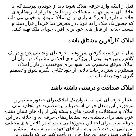
قبل از اینکه وارد حرفه املاک شوید باید از خودتان بپرسید که آیا
علاقه ای به مواجهه با مشکلات و و چالش ها و ارائه راهکارهای
خلاقانه دارید یا خیر؟ بسیاری از ان املاک موفق به خوبی می دانند
که چطور یک ملک را به خوبی در معرض دید خریدار قرار دهند و
لیست جذابی از فایل های خود برای افراد جویای ملک تهیه کنند.
املاک کارآفرین مشتاق باشد
میل به در دست گرفتن سرنوشت حرفه ای و شغلی خود و در یک
کلام رییس خود بودن از ویژگی های اخلاقی مشترک در میان ان
املاک موفق محسوب می شود.برای موفقیت در بازار املاک
مستلزم داشتن درجات بالایی از خوداتکایی انگیزه شوق و تصمیم
گیری هوشمندانه است.
املاک صداقت و درستی داشته باشد
اعتبار حرفه ای شما به عنوان یک املاک برای حضور مستمر و
موفق در این شغل حیاتی است.بنابراین عضویت در اتحادیه ملی
املاک و مستغلات و انجمن های وابسته یکی از راه های نشان دهنده
عزم شما برای دستیابی به استانداردهای حرفه ای و اخلاقی در این
حرفه است.برای اخذ این مجوزها می بایست در کلاس های مختلف
آموزشی شرکت کنید و پس از ادای تعهد به مرام نامه و منشور
اخلاقی صنف خود این جوازها را دریافت کنید چراکه داشتن این