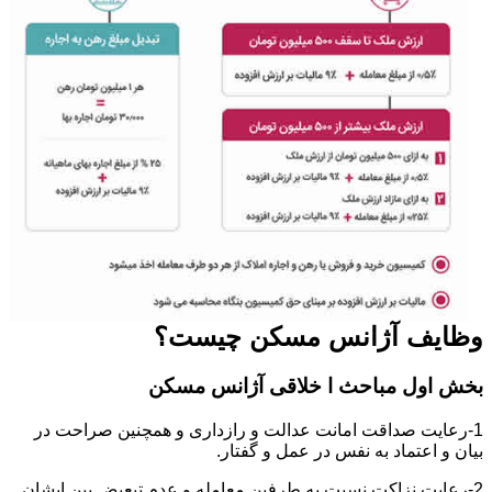
وظایف آژانس مسکن چیست؟
بخش اول مباحث ا خلاقی آژانس مسکن
1-رعایت صداقت امانت عدالت و رازداری و همچنین صراحت در
بیان و اعتماد به نفس در عمل و گفتار.
2-رعایت نزاکت نسبت به طرفین معامله و عدم تبعیض بین ایشان.