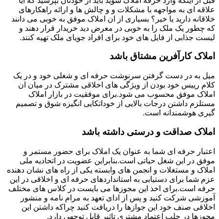
قبل از اینکه وارد حرفه املاک شوید باید از خودتان بپرسید که آیا
علاقه ای به مواجهه با مشکلات و و چالش ها و ارائه راهکارهای
خلاقانه دارید یا خیر؟ بسیاری از ان املاک موفق به خوبی می دانند
که چطور یک ملک را به خوبی در معرض دید خریدار قرار دهند و
لیست جذابی از فایل های خود برای افراد جویای ملک تهیه کنند.
املاک کارآفرین مشتاق باشد
میل به در دست گرفتن سرنوشت حرفه ای و شغلی خود و در یک
کلام رییس خود بودن از ویژگی های اخلاقی مشترک در میان ان
املاک موفق محسوب می شود.برای موفقیت در بازار املاک
مستلزم داشتن درجات بالایی از خوداتکایی انگیزه شوق و تصمیم
گیری هوشمندانه است.
املاک صداقت و درستی داشته باشد
اعتبار حرفه ای شما به عنوان یک املاک برای حضور مستمر و
موفق در این شغل حیاتی است.بنابراین عضویت در اتحادیه ملی
املاک و مستغلات و انجمن های وابسته یکی از راه های نشان دهنده
عزم شما برای دستیابی به استانداردهای حرفه ای و اخلاقی در این
حرفه است.برای اخذ این مجوزها می بایست در کلاس های مختلف
آموزشی شرکت کنید و پس از ادای تعهد به مرام نامه و منشور
اخلاقی صنف خود این جوازها را دریافت کنید چراکه داشتن این
مجوزها در جلب اعتماد مشتری تاثیر قابل توجهی دارد.