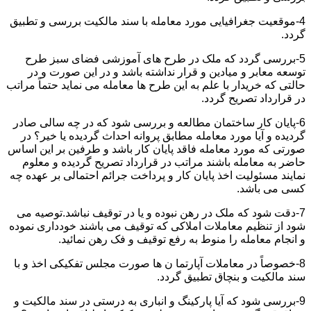
4-موقعیت جغرافیایی مورد معامله با سند مالکیت بررسی و تطبیق
گردد.
5-بررسی گردد که ملک در طرح های آموزشی فضای سبز طرح
توسعه معابر و میادین و قرار نداشته باشد و در این صورت و در
حالتی که خریدار با علم به این طرح ها معامله می نماید حتماً مراتب
در قرارداد تصریح گردد.
6-پایان کار ساختمان مطالعه و بررسی شود که در چه سالی صادر
گردیده و آیا مورد معامله مطابق پروانه احداث گردیده یا خیر؟ در
صورتی که مورد معامله فاقد پایان کار باشد و طرفین بر این اساس
حاضر به معامله باشند مراتب در قرارداد تصریح گردیده و معلوم
نمایند مسئولیت اخذ پایان کار و پرداخت جرائم احتمالی بر عهده چه
کسی می باشد.
7-دقت شود که ملک در رهن نبوده و یا در توقیف نباشد.توصیه می
شود از تنظیم معاملات املاکی که توقیف می باشند خودداری نموده
و انجام معامله را منوط به رفع توقیف و فک رهن نمائید.
8-خصوصاً در معاملات آپارتما ن ها صورت مجلس تفکیکی اخذ و با
سند مالکیت و بنچاق تطبیق گردد.
9-بررسی شود که آیا پارکینگ و انباری به درستی در سند مالکیت و