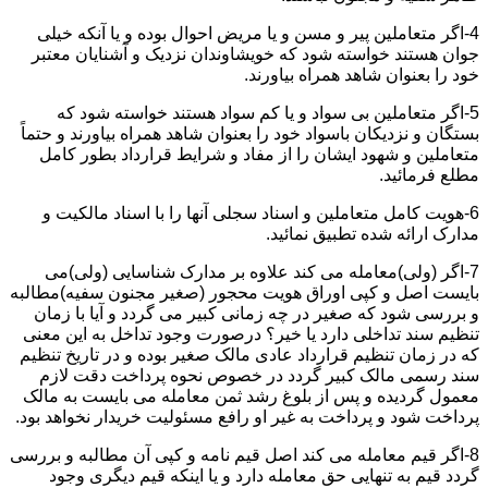
4-اگر متعاملین پیر و مسن و یا مریض احوال بوده و یا آنکه خیلی
جوان هستند خواسته شود که خویشاوندان نزدیک و آشنایان معتبر
خود را بعنوان شاهد همراه بیاورند.
5-اگر متعاملین بی سواد و یا کم سواد هستند خواسته شود که
بستگان و نزدیکان باسواد خود را بعنوان شاهد همراه بیاورند و حتماً
متعاملین و شهود ایشان را از مفاد و شرایط قرارداد بطور کامل
مطلع فرمائید.
6-هویت کامل متعاملین و اسناد سجلی آنها را با اسناد مالکیت و
مدارک ارائه شده تطبیق نمائید.
7-اگر (ولی)معامله می کند علاوه بر مدارک شناسایی (ولی)می
بایست اصل و کپی اوراق هویت محجور (صغیر مجنون سفیه)مطالبه
و بررسی شود که صغیر در چه زمانی کبیر می گردد و آیا با زمان
تنظیم سند تداخلی دارد یا خیر؟ درصورت وجود تداخل به این معنی
که در زمان تنظیم قرارداد عادی مالک صغیر بوده و در تاریخ تنظیم
سند رسمی مالک کبیر گردد در خصوص نحوه پرداخت دقت لازم
معمول گردیده و پس از بلوغ رشد ثمن معامله می بایست به مالک
پرداخت شود و پرداخت به غیر او رافع مسئولیت خریدار نخواهد بود.
8-اگر قیم معامله می کند اصل قیم نامه و کپی آن مطالبه و بررسی
گردد قیم به تنهایی حق معامله دارد و یا اینکه قیم دیگری وجود