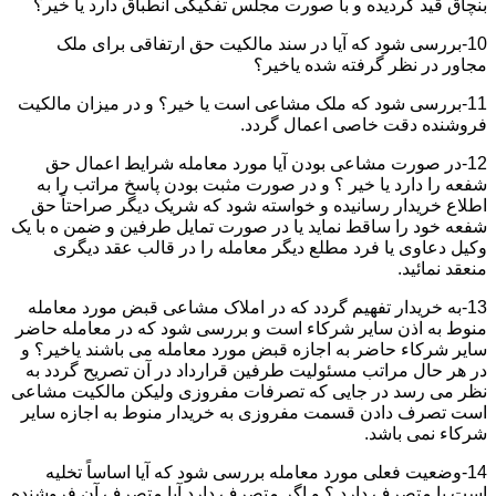
بنچاق قید گردیده و با صورت مجلس تفکیکی انطباق دارد یا خیر؟
10-بررسی شود که آیا در سند مالکیت حق ارتفاقی برای ملک
مجاور در نظر گرفته شده یاخیر؟
11-بررسی شود که ملک مشاعی است یا خیر؟ و در میزان مالکیت
فروشنده دقت خاصی اعمال گردد.
12-در صورت مشاعی بودن آیا مورد معامله شرایط اعمال حق
شفعه را دارد یا خیر ؟ و در صورت مثبت بودن پاسخ مراتب را به
اطلاع خریدار رسانیده و خواسته شود که شریک دیگر صراحتاً حق
شفعه خود را ساقط نماید یا در صورت تمایل طرفین و ضمن ه با یک
وکیل دعاوی یا فرد مطلع دیگر معامله را در قالب عقد دیگری
منعقد نمائید.
13-به خریدار تفهیم گردد که در املاک مشاعی قبض مورد معامله
منوط به اذن سایر شرکاء است و بررسی شود که در معامله حاضر
سایر شرکاء حاضر به اجازه قبض مورد معامله می باشند یاخیر؟ و
در هر حال مراتب مسئولیت طرفین قرارداد در آن تصریح گردد به
نظر می رسد در جایی که تصرفات مفروزی ولیکن مالکیت مشاعی
است تصرف دادن قسمت مفروزی به خریدار منوط به اجازه سایر
شرکاء نمی باشد.
14-وضعیت فعلی مورد معامله بررسی شود که آیا اساساً تخلیه
است یا متصرف دارد ؟ و اگر متصرف دارد آیا متصرف آن فروشنده