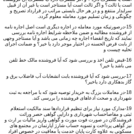
است یا ثالث؟ و اگر ثالث است آیا مستاجر است یا غیر آن از قبیل
سرایدار منتفع و و در هر حال بایستی مراتب در قرارداد تصریح و
چگونگی و زمان تسلیم مورد معامله معلوم گردد.
15-درصورتیکه مورد معامله در اجاره دیگری است اصل اجاره نامه
از فروشنده مطالبه و ضمن ملاحظه شرایط اجاره نامه بررسی
نمایند که تاریخ انقضاء اجاره چه زمانی می باشد و آیا مستاجر وجهی
از بابت قرض الحسنه در اختیار موجر دارد یا خیر؟ و ضمانت اجرای
تخلیه چیست و
16-قبض تلفن اخذ و بررسی شود که آیا فروشنده مالک خط تلفن
می باشد یا خیر؟
17-بررسی شود که آیا فروشنده بابت انشعابات آب فاضلاب برق و
گاز بدهکاری دارد یاخیر؟
18-در معاملات بزرگ به خریدار توصیه شود که با مراجعه به ثبت
شهرداری و صحت ادعاهای فروشنده را بررسی کند.
19-مدارک مورد نیاز برای تنظیم قراردادها سند مالکیت استعلام
ثبتی و مفاصاحساب شهرداری و دارایی گواهی حصر وراثت
فروشندگان در صورت فوت مورث و گواهی واریز مالیات بر ارث و
نیز گواهی پرداخت و تسویه حساب شارژ آپارتمان در مجتمع های
مسکونی به علاوه کارت پایان خدمت یا معافیت در خصوص افراد