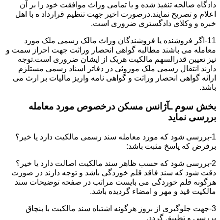
دادگاه صالحه تنفیذ شده و یا تمامی وراث موافقت خود را بر آن
اعلام و تصریح نمایند.درصورت اخیر جهت تنظیم قرارداد ه با اهل
خبره و وکلای دادگستری ضروری است.
11-اگر فروشنده یا فروشندگان وراث مالک رسمی ملک مورد
معامله می باشند مطالبه گواهی انحصار وراثت جهت احراز سمت و
نیز تعیین قدرالسهم مالکیت هریک از ایشان ضروری است.توجه
دارند انتقال رسمی ملک موروثی در دفاتر اسناد رسمی مستلزم
ارائه گواهی انحصار وراثت و گواهی نامه واریز مالیات بر ارث می
باشد.
بخش سوم ـآژانس مسکن درخصوص مورد معامله
بررسی نماید
1-بررسی شود که مورد معامله سند رسمی مالکیت دارد یا خیر؟
برفرض که پاسخ مثبت باشد:
2-بررسی شود که حسب ظاهر سند مالکیت اصالت دارد یا خیر؟
دقت شود که سند فاقد قلم خوردگی باشد و توجه دارند در صورت
هرگونه قلم خوردگی می بایست مراتب در صفحه توضیحات سند
مالکیت قید و مهر و امضاء گردیده باشد.
3-جهت جلوگیری از بروز هرگونه اشتباه سند مالکیت با بنچاق
بررسی و تطبیق گردد.