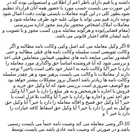
داشته و یا قیم دارای ناظر اعم از اطلاعی و استصوابی بوده که در
این صورت می بایست حسب مورد با حضور همه آنان قرارداد تنظیم
شود.بطور کلی در این گونه معاملات بایستی نهایت دقت اعمال شود
توجه دارند قیم نمی تواند با مولی علیه خود طرف معامله شود و
معاملات املاک اشخاص محجور نیازمند مجوز اداره سرپرستی
(مقام قضایی)بوده و هرگونه معامله بدون کسب مجوز و یا تصویب و
تایید ایشان فاقد اعتبار قانونی می باشد.
9-اگر وکیل معامله می کند اصل وکپی وکالت نامه مطالبه و اگر
وکالت تفویضی است سلسله وکالت نامه های قبلی مطالبه و حتی
المقدور تمامی مبایعه نامه های تنظیمی فیمابین متعاملین قبلی اخذ
و بررسی شود که آیا فروشنده اساساً حق واگذاری مورد معامله را
دارد یا خیر؟آیا وکالت نامه به اعتبار خود باقی است یاخیر؟ توجه
دارند از معاملات با وکالت می بایست پرهیز نمود و هر چقدر سلسله
وکالت نامه ها زیادتر باشد احتمال بروز مشکلات بیشتر خواهد بود
مع الوصف ضروری است بررسی شود که آیا وکیل حق خرید و
فروش یا اجاره با هرشخص و به هر مبلغ را دارد یا خیر؟ آیا وکیل
حق اخذ ثمن و اجاره بها رادارد یا خیر؟ آیا وکالت بلاعزل است یا
خیر؟ آیا وکیل حق فسخ و اقاله معامله را دارد یا خیر؟ آیا وکیل حق
توکیل به غیر را دارد یا خیر؟ آیا وکیل حق اسقاط کافه خیارات را
دارد یا خیر ؟ و
10-اگر وصی معامله می کند وصیت نامه حتماً می بایست رسمی
باشد.و در صورتی که وصیت نامه عادی باشد می بایست توسط