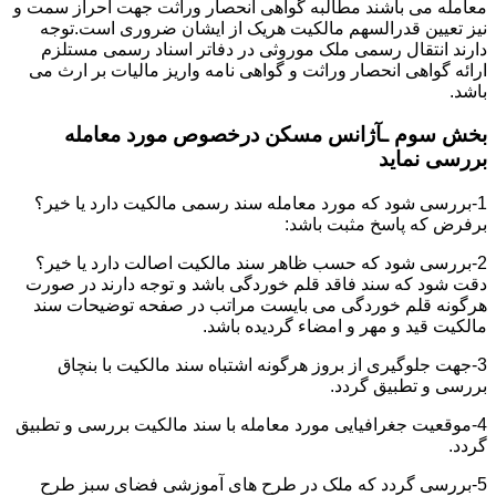
معامله می باشند مطالبه گواهی انحصار وراثت جهت احراز سمت و
نیز تعیین قدرالسهم مالکیت هریک از ایشان ضروری است.توجه
دارند انتقال رسمی ملک موروثی در دفاتر اسناد رسمی مستلزم
ارائه گواهی انحصار وراثت و گواهی نامه واریز مالیات بر ارث می
باشد.
بخش سوم ـآژانس مسکن درخصوص مورد معامله
بررسی نماید
1-بررسی شود که مورد معامله سند رسمی مالکیت دارد یا خیر؟
برفرض که پاسخ مثبت باشد:
2-بررسی شود که حسب ظاهر سند مالکیت اصالت دارد یا خیر؟
دقت شود که سند فاقد قلم خوردگی باشد و توجه دارند در صورت
هرگونه قلم خوردگی می بایست مراتب در صفحه توضیحات سند
مالکیت قید و مهر و امضاء گردیده باشد.
3-جهت جلوگیری از بروز هرگونه اشتباه سند مالکیت با بنچاق
بررسی و تطبیق گردد.
4-موقعیت جغرافیایی مورد معامله با سند مالکیت بررسی و تطبیق
گردد.
5-بررسی گردد که ملک در طرح های آموزشی فضای سبز طرح