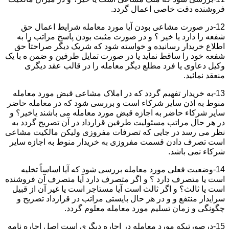
فروشنده دقت خاصی اعمال گردد.
12-در صورت مشاعی بودن آیا مورد معامله شرایط اعمال حق
شفعه را دارد یا خیر ؟ و در صورت مثبت بودن پاسخ مراتب را به
اطلاع خریدار رسانیده و خواسته شود که شریک دیگر صراحتاً حق
شفعه خود را ساقط نماید یا در صورت تمایل طرفین و ضمن ه با یک
وکیل دعاوی یا فرد مطلع دیگر معامله را در قالب عقد دیگری
منعقد نمائید.
13-به خریدار تفهیم گردد که در املاک مشاعی قبض مورد معامله
منوط به اذن سایر شرکاء است و بررسی شود که در معامله حاضر
سایر شرکاء حاضر به اجازه قبض مورد معامله می باشند یاخیر؟ و
در هر حال مراتب مسئولیت طرفین قرارداد در آن تصریح گردد به
نظر می رسد در جایی که تصرفات مفروزی ولیکن مالکیت مشاعی
است تصرف دادن قسمت مفروزی به خریدار منوط به اجازه سایر
شرکاء نمی باشد.
14-وضعیت فعلی مورد معامله بررسی شود که آیا اساساً تخلیه
است یا متصرف دارد ؟ و اگر متصرف دارد آیا متصرف آن فروشنده
است یا ثالث؟ و اگر ثالث است آیا مستاجر است یا غیر آن از قبیل
سرایدار منتفع و و در هر حال بایستی مراتب در قرارداد تصریح و
چگونگی و زمان تسلیم مورد معامله معلوم گردد.
15-درصورتیکه مورد معامله در اجاره دیگری است اصل اجاره نامه