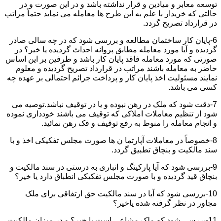
توسعه معابر و میادین و قرار نداشته باشد و در این صورت و در
حالتی که خریدار با علم به این طرح ها معامله می نماید حتماً مراتب
در قرارداد تصریح گردد.
6-پایان کار ساختمان مطالعه و بررسی شود که در چه سالی صادر
گردیده و آیا مورد معامله مطابق پروانه احداث گردیده یا خیر؟ در
صورتی که مورد معامله فاقد پایان کار باشد و طرفین بر این اساس
حاضر به معامله باشند مراتب در قرارداد تصریح گردیده و معلوم
نمایند مسئولیت اخذ پایان کار و پرداخت جرائم احتمالی بر عهده چه
کسی می باشد.
7-دقت شود که ملک در رهن نبوده و یا در توقیف نباشد.توصیه می
شود از تنظیم معاملات املاکی که توقیف می باشند خودداری نموده
و انجام معامله را منوط به رفع توقیف و فک رهن نمائید.
8-خصوصاً در معاملات آپارتما ن ها صورت مجلس تفکیکی اخذ و با
سند مالکیت و بنچاق تطبیق گردد.
9-بررسی شود که آیا پارکینگ و انباری به درستی در سند مالکیت و
بنچاق قید گردیده و با صورت مجلس تفکیکی انطباق دارد یا خیر؟
10-بررسی شود که آیا در سند مالکیت حق ارتفاقی برای ملک
مجاور در نظر گرفته شده یاخیر؟
11-بررسی شود که ملک مشاعی است یا خیر؟ و در میزان مالکیت