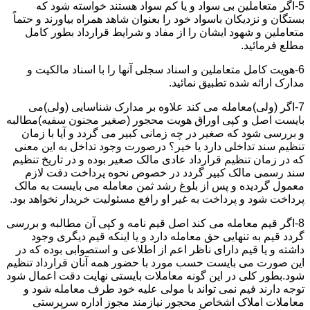
5-اگر متعاملین بی سواد و یا کم سواد هستند خواسته شود که
بستگان و نزدیکان باسواد خود را بعنوان شاهد همراه بیاورند و حتماً
متعاملین و شهود ایشان را از مفاد و شرایط قرارداد بطور کامل
مطلع فرمائید.
6-هویت کامل متعاملین و اسناد سجلی آنها را با اسناد مالکیت و
مدارک ارائه شده تطبیق نمائید.
7-اگر (ولی)معامله می کند علاوه بر مدارک شناسایی (ولی)می
بایست اصل و کپی اوراق هویت محجور (صغیر مجنون سفیه)مطالبه
و بررسی شود که صغیر در چه زمانی کبیر می گردد و آیا با زمان
تنظیم سند تداخلی دارد یا خیر؟ درصورت وجود تداخل به این معنی
که در زمان تنظیم قرارداد عادی مالک صغیر بوده و در تاریخ تنظیم
سند رسمی مالک کبیر گردد در خصوص نحوه پرداخت دقت لازم
معمول گردیده و پس از بلوغ رشد ثمن معامله می بایست به مالک
پرداخت شود و پرداخت به غیر او رافع مسئولیت خریدار نخواهد بود.
8-اگر قیم معامله می کند اصل قیم نامه و کپی آن مطالبه و بررسی
گردد قیم به تنهایی حق معامله دارد و یا اینکه قیم دیگری وجود
داشته و یا قیم دارای ناظر اعم از اطلاعی و استصوابی بوده که در
این صورت می بایست حسب مورد با حضور همه آنان قرارداد تنظیم
شود.بطور کلی در این گونه معاملات بایستی نهایت دقت اعمال شود
توجه دارند قیم نمی تواند با مولی علیه خود طرف معامله شود و
معاملات املاک اشخاص محجور نیازمند مجوز اداره سرپرستی