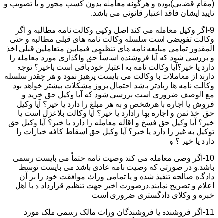
(مقام قضایی)بوده و هرگونه معامله بدون کسب مجوز و یا تصویب و
تایید ایشان فاقد اعتبار قانونی می باشد.
9-اگر وکیل معامله می کند اصل وکپی وکالت نامه مطالبه و اگر
وکالت تفویضی است سلسله وکالت نامه های قبلی مطالبه و حتی
المقدور تمامی مبایعه نامه های تنظیمی فیمابین متعاملین قبلی اخذ
و بررسی شود که آیا فروشنده اساساً حق واگذاری مورد معامله را
دارد یا خیر؟آیا وکالت نامه به اعتبار خود باقی است یاخیر؟ توجه
دارند از معاملات با وکالت می بایست پرهیز نمود و هر چقدر سلسله
وکالت نامه ها زیادتر باشد احتمال بروز مشکلات بیشتر خواهد بود
مع الوصف ضروری است بررسی شود که آیا وکیل حق خرید و
فروش یا اجاره با هرشخص و به هر مبلغ را دارد یا خیر؟ آیا وکیل
حق اخذ ثمن و اجاره بها رادارد یا خیر؟ آیا وکالت بلاعزل است یا
خیر؟ آیا وکیل حق فسخ و اقاله معامله را دارد یا خیر؟ آیا وکیل حق
توکیل به غیر را دارد یا خیر؟ آیا وکیل حق اسقاط کافه خیارات را
دارد یا خیر ؟ و
10-اگر وصی معامله می کند وصیت نامه حتماً می بایست رسمی
باشد.و در صورتی که وصیت نامه عادی باشد می بایست توسط
دادگاه صالحه تنفیذ شده و یا تمامی وراث موافقت خود را بر آن
اعلام و تصریح نمایند.درصورت اخیر جهت تنظیم قرارداد ه با اهل
خبره و وکلای دادگستری ضروری است.
11-اگر فروشنده یا فروشندگان وراث مالک رسمی ملک مورد