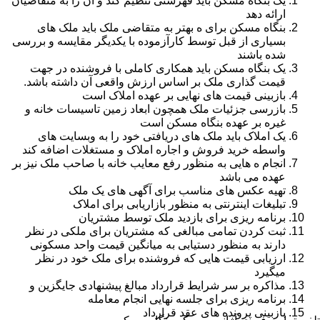
یک بنگاه مسکن باید فهرستی تنظیم کند و آن را به متقاضیان
ارائه دهد
بنگاه مسکن برای ه بهتر به متقاضی ملک باید ملک های
بسیاری از قبل توسط کارآزموده با یکدیگر مقایسه و بررسی
شده باشند
یک بنگاه مسکن باید همکاری کاملی با فروشنده در جهت
قیمت گذاری ملک بر اساس ارزش واقعی آن داشته باشد.
بازبینی قیمت های نهایی بر عهده املاک است
بازرسی جزئیات ملک همچون ابعاد زمین تاسیسات خانه و
غیره بر عهده بنگاه مسکن است
یک املاک باید ملک های دریافتی خود را به وبسایت های
واسطه خرید فروش و اجاره املاک و مستغلات اضافه کند
انجام ه هایی به منظور رفع معایب خانه با صاحب ملک نیز بر
عهده می باشد
تهیه عکس های مناسب برای آگهی های یک ملک
تبلیغات اینترنتی به منظور بازاریابی برای املاک
برنامه ریزی برای بازدید ملک توسط مشتریان
ثبت کردن تمامی مبالغی که مشتریان برای ملکی در نظر
دارند به منظور دستیابی به میانگین قیمت واحد مسکونی
ارزیابی قیمت هایی که فروشنده برای ملک خود در نظر
میگیرد
مذاکره بر سر شرایط قرارداد مبالغ پیشنهادی جایگزین و
برنامه ریزی برای جلسه نهایی انجام معامله
بازبینی پرونده های عقد قرارداد