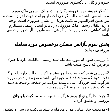
خبره و وکلای دادگستری ضروری است.
11-اگر فروشنده یا فروشندگان وراث مالک رسمی ملک مورد
معامله می باشند مطالبه گواهی انحصار وراثت جهت احراز سمت و
نیز تعیین قدرالسهم مالکیت هریک از ایشان ضروری است.توجه
دارند انتقال رسمی ملک موروثی در دفاتر اسناد رسمی مستلزم
ارائه گواهی انحصار وراثت و گواهی نامه واریز مالیات بر ارث می
باشد.
بخش سوم ـآژانس مسکن درخصوص مورد معامله
بررسی نماید
1-بررسی شود که مورد معامله سند رسمی مالکیت دارد یا خیر؟
برفرض که پاسخ مثبت باشد:
2-بررسی شود که حسب ظاهر سند مالکیت اصالت دارد یا خیر؟
دقت شود که سند فاقد قلم خوردگی باشد و توجه دارند در صورت
هرگونه قلم خوردگی می بایست مراتب در صفحه توضیحات سند
مالکیت قید و مهر و امضاء گردیده باشد.
3-جهت جلوگیری از بروز هرگونه اشتباه سند مالکیت با بنچاق
بررسی و تطبیق گردد.
4-موقعیت جغرافیایی مورد معامله با سند مالکیت بررسی و تطبیق