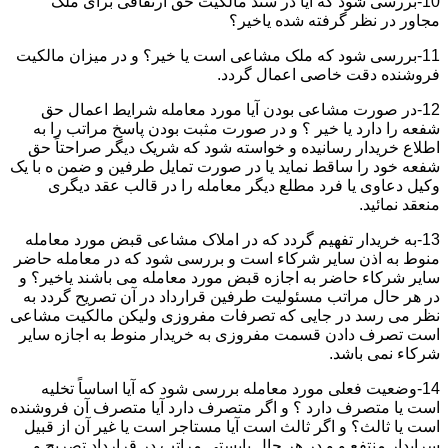
10-بررسی شود که آیا در سند مالکیت حق ارتفاقی برای ملک
مجاور در نظر گرفته شده یاخیر؟
11-بررسی شود که ملک مشاعی است یا خیر؟ و در میزان مالکیت
فروشنده دقت خاصی اعمال گردد.
12-در صورت مشاعی بودن آیا مورد معامله شرایط اعمال حق
شفعه را دارد یا خیر ؟ و در صورت مثبت بودن پاسخ مراتب را به
اطلاع خریدار رسانیده و خواسته شود که شریک دیگر صراحتاً حق
شفعه خود را ساقط نماید یا در صورت تمایل طرفین و ضمن ه با یک
وکیل دعاوی یا فرد مطلع دیگر معامله را در قالب عقد دیگری
منعقد نمائید.
13-به خریدار تفهیم گردد که در املاک مشاعی قبض مورد معامله
منوط به اذن سایر شرکاء است و بررسی شود که در معامله حاضر
سایر شرکاء حاضر به اجازه قبض مورد معامله می باشند یاخیر؟ و
در هر حال مراتب مسئولیت طرفین قرارداد در آن تصریح گردد به
نظر می رسد در جایی که تصرفات مفروزی ولیکن مالکیت مشاعی
است تصرف دادن قسمت مفروزی به خریدار منوط به اجازه سایر
شرکاء نمی باشد.
14-وضعیت فعلی مورد معامله بررسی شود که آیا اساساً تخلیه
است یا متصرف دارد ؟ و اگر متصرف دارد آیا متصرف آن فروشنده
است یا ثالث؟ و اگر ثالث است آیا مستاجر است یا غیر آن از قبیل
سرایدار منتفع و و در هر حال بایستی مراتب در قرارداد تصریح و