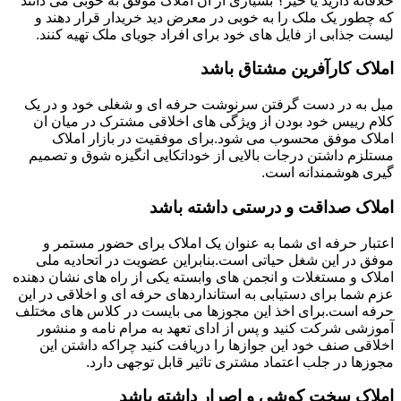
خلاقانه دارید یا خیر؟ بسیاری از ان املاک موفق به خوبی می دانند
که چطور یک ملک را به خوبی در معرض دید خریدار قرار دهند و
لیست جذابی از فایل های خود برای افراد جویای ملک تهیه کنند.
املاک کارآفرین مشتاق باشد
میل به در دست گرفتن سرنوشت حرفه ای و شغلی خود و در یک
کلام رییس خود بودن از ویژگی های اخلاقی مشترک در میان ان
املاک موفق محسوب می شود.برای موفقیت در بازار املاک
مستلزم داشتن درجات بالایی از خوداتکایی انگیزه شوق و تصمیم
گیری هوشمندانه است.
املاک صداقت و درستی داشته باشد
اعتبار حرفه ای شما به عنوان یک املاک برای حضور مستمر و
موفق در این شغل حیاتی است.بنابراین عضویت در اتحادیه ملی
املاک و مستغلات و انجمن های وابسته یکی از راه های نشان دهنده
عزم شما برای دستیابی به استانداردهای حرفه ای و اخلاقی در این
حرفه است.برای اخذ این مجوزها می بایست در کلاس های مختلف
آموزشی شرکت کنید و پس از ادای تعهد به مرام نامه و منشور
اخلاقی صنف خود این جوازها را دریافت کنید چراکه داشتن این
مجوزها در جلب اعتماد مشتری تاثیر قابل توجهی دارد.
املاک سخت کوشی و اصرار داشته باشد