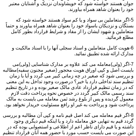
جوان هستند خواسته شود که خویشاوندان نزدیک و آشنایان معتبر
خود را بعنوان شاهد همراه بیاورند.
5-اگر متعاملین بی سواد و یا کم سواد هستند خواسته شود که
بستگان و نزدیکان باسواد خود را بعنوان شاهد همراه بیاورند و حتماً
متعاملین و شهود ایشان را از مفاد و شرایط قرارداد بطور کامل
مطلع فرمائید.
6-هویت کامل متعاملین و اسناد سجلی آنها را با اسناد مالکیت و
مدارک ارائه شده تطبیق نمائید.
7-اگر (ولی)معامله می کند علاوه بر مدارک شناسایی (ولی)می
بایست اصل و کپی اوراق هویت محجور (صغیر مجنون سفیه)مطالبه
و بررسی شود که صغیر در چه زمانی کبیر می گردد و آیا با زمان
تنظیم سند تداخلی دارد یا خیر؟ درصورت وجود تداخل به این معنی
که در زمان تنظیم قرارداد عادی مالک صغیر بوده و در تاریخ تنظیم
سند رسمی مالک کبیر گردد در خصوص نحوه پرداخت دقت لازم
معمول گردیده و پس از بلوغ رشد ثمن معامله می بایست به مالک
پرداخت شود و پرداخت به غیر او رافع مسئولیت خریدار نخواهد بود.
8-اگر قیم معامله می کند اصل قیم نامه و کپی آن مطالبه و بررسی
گردد قیم به تنهایی حق معامله دارد و یا اینکه قیم دیگری وجود
داشته و یا قیم دارای ناظر اعم از اطلاعی و استصوابی بوده که در
این صورت می بایست حسب مورد با حضور همه آنان قرارداد تنظیم