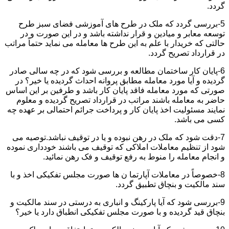
گردد.
5-بررسی گردد که ملک در طرح های آموزشی فضای سبز طرح
توسعه معابر و میادین و قرار نداشته باشد و در این صورت و در
حالتی که خریدار با علم به این طرح ها معامله می نماید حتماً مراتب
در قرارداد تصریح گردد.
6-پایان کار ساختمان مطالعه و بررسی شود که در چه سالی صادر
گردیده و آیا مورد معامله مطابق پروانه احداث گردیده یا خیر؟ در
صورتی که مورد معامله فاقد پایان کار باشد و طرفین بر این اساس
حاضر به معامله باشند مراتب در قرارداد تصریح گردیده و معلوم
نمایند مسئولیت اخذ پایان کار و پرداخت جرائم احتمالی بر عهده چه
کسی می باشد.
7-دقت شود که ملک در رهن نبوده و یا در توقیف نباشد.توصیه می
شود از تنظیم معاملات املاکی که توقیف می باشند خودداری نموده
و انجام معامله را منوط به رفع توقیف و فک رهن نمائید.
8-خصوصاً در معاملات آپارتما ن ها صورت مجلس تفکیکی اخذ و با
سند مالکیت و بنچاق تطبیق گردد.
9-بررسی شود که آیا پارکینگ و انباری به درستی در سند مالکیت و
بنچاق قید گردیده و با صورت مجلس تفکیکی انطباق دارد یا خیر؟