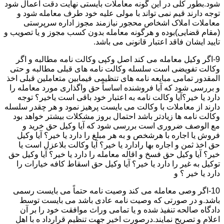
شود.بطور کلی در این گونه معاملات بایستی نهایت دقت اعمال شود
توجه دارند قیم نمی تواند با مولی علیه خود طرف معامله شود و
معاملات املاک اشخاص محجور نیازمند مجوز اداره سرپرستی
(مقام قضایی)بوده و هرگونه معامله بدون کسب مجوز و یا تصویب و
تایید ایشان فاقد اعتبار قانونی می باشد.
9-اگر وکیل معامله می کند اصل وکپی وکالت نامه مطالبه و اگر
وکالت تفویضی است سلسله وکالت نامه های قبلی مطالبه و حتی
المقدور تمامی مبایعه نامه های تنظیمی فیمابین متعاملین قبلی اخذ
و بررسی شود که آیا فروشنده اساساً حق واگذاری مورد معامله را
دارد یا خیر؟آیا وکالت نامه به اعتبار خود باقی است یاخیر؟ توجه
دارند از معاملات با وکالت می بایست پرهیز نمود و هر چقدر سلسله
وکالت نامه ها زیادتر باشد احتمال بروز مشکلات بیشتر خواهد بود
مع الوصف ضروری است بررسی شود که آیا وکیل حق خرید و
فروش یا اجاره با هرشخص و به هر مبلغ را دارد یا خیر؟ آیا وکیل
حق اخذ ثمن و اجاره بها رادارد یا خیر؟ آیا وکالت بلاعزل است یا
خیر؟ آیا وکیل حق فسخ و اقاله معامله را دارد یا خیر؟ آیا وکیل حق
توکیل به غیر را دارد یا خیر؟ آیا وکیل حق اسقاط کافه خیارات را
دارد یا خیر ؟ و
10-اگر وصی معامله می کند وصیت نامه حتماً می بایست رسمی
باشد.و در صورتی که وصیت نامه عادی باشد می بایست توسط
دادگاه صالحه تنفیذ شده و یا تمامی وراث موافقت خود را بر آن
اعلام و تصریح نمایند.درصورت اخیر جهت تنظیم قرارداد ه با اهل