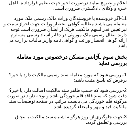
اعلام و تصریح نمایند.درصورت اخیر جهت تنظیم قرارداد ه با اهل
خبره و وکلای دادگستری ضروری است.
11-اگر فروشنده یا فروشندگان وراث مالک رسمی ملک مورد
معامله می باشند مطالبه گواهی انحصار وراثت جهت احراز سمت و
نیز تعیین قدرالسهم مالکیت هریک از ایشان ضروری است.توجه
دارند انتقال رسمی ملک موروثی در دفاتر اسناد رسمی مستلزم
ارائه گواهی انحصار وراثت و گواهی نامه واریز مالیات بر ارث می
باشد.
بخش سوم ـآژانس مسکن درخصوص مورد معامله
بررسی نماید
1-بررسی شود که مورد معامله سند رسمی مالکیت دارد یا خیر؟
برفرض که پاسخ مثبت باشد:
2-بررسی شود که حسب ظاهر سند مالکیت اصالت دارد یا خیر؟
دقت شود که سند فاقد قلم خوردگی باشد و توجه دارند در صورت
هرگونه قلم خوردگی می بایست مراتب در صفحه توضیحات سند
مالکیت قید و مهر و امضاء گردیده باشد.
3-جهت جلوگیری از بروز هرگونه اشتباه سند مالکیت با بنچاق
بررسی و تطبیق گردد.