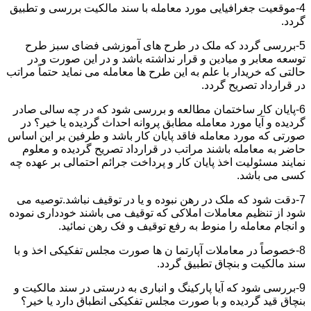
4-موقعیت جغرافیایی مورد معامله با سند مالکیت بررسی و تطبیق
گردد.
5-بررسی گردد که ملک در طرح های آموزشی فضای سبز طرح
توسعه معابر و میادین و قرار نداشته باشد و در این صورت و در
حالتی که خریدار با علم به این طرح ها معامله می نماید حتماً مراتب
در قرارداد تصریح گردد.
6-پایان کار ساختمان مطالعه و بررسی شود که در چه سالی صادر
گردیده و آیا مورد معامله مطابق پروانه احداث گردیده یا خیر؟ در
صورتی که مورد معامله فاقد پایان کار باشد و طرفین بر این اساس
حاضر به معامله باشند مراتب در قرارداد تصریح گردیده و معلوم
نمایند مسئولیت اخذ پایان کار و پرداخت جرائم احتمالی بر عهده چه
کسی می باشد.
7-دقت شود که ملک در رهن نبوده و یا در توقیف نباشد.توصیه می
شود از تنظیم معاملات املاکی که توقیف می باشند خودداری نموده
و انجام معامله را منوط به رفع توقیف و فک رهن نمائید.
8-خصوصاً در معاملات آپارتما ن ها صورت مجلس تفکیکی اخذ و با
سند مالکیت و بنچاق تطبیق گردد.
9-بررسی شود که آیا پارکینگ و انباری به درستی در سند مالکیت و
بنچاق قید گردیده و با صورت مجلس تفکیکی انطباق دارد یا خیر؟