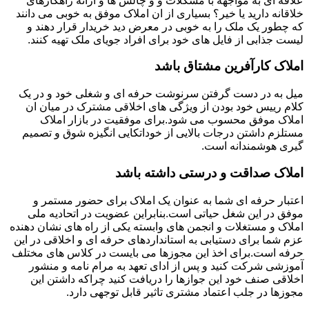
علاقه ای به مواجهه با مشکلات و و چالش ها و ارائه راهکارهای
خلاقانه دارید یا خیر؟ بسیاری از ان املاک موفق به خوبی می دانند
که چطور یک ملک را به خوبی در معرض دید خریدار قرار دهند و
لیست جذابی از فایل های خود برای افراد جویای ملک تهیه کنند.
املاک کارآفرین مشتاق باشد
میل به در دست گرفتن سرنوشت حرفه ای و شغلی خود و در یک
کلام رییس خود بودن از ویژگی های اخلاقی مشترک در میان ان
املاک موفق محسوب می شود.برای موفقیت در بازار املاک
مستلزم داشتن درجات بالایی از خوداتکایی انگیزه شوق و تصمیم
گیری هوشمندانه است.
املاک صداقت و درستی داشته باشد
اعتبار حرفه ای شما به عنوان یک املاک برای حضور مستمر و
موفق در این شغل حیاتی است.بنابراین عضویت در اتحادیه ملی
املاک و مستغلات و انجمن های وابسته یکی از راه های نشان دهنده
عزم شما برای دستیابی به استانداردهای حرفه ای و اخلاقی در این
حرفه است.برای اخذ این مجوزها می بایست در کلاس های مختلف
آموزشی شرکت کنید و پس از ادای تعهد به مرام نامه و منشور
اخلاقی صنف خود این جوازها را دریافت کنید چراکه داشتن این
مجوزها در جلب اعتماد مشتری تاثیر قابل توجهی دارد.