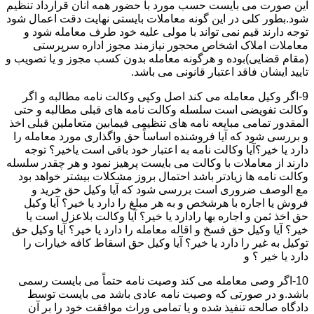
این صورت می بایست حسب مورد با حضور همه آنان قرارداد تنظیم
شود.بطور کلی در این گونه معاملات بایستی نهایت دقت اعمال شود
توجه دارند قیم نمی تواند با مولی علیه خود طرف معامله شود و
معاملات املاک اشخاص محجور نیازمند مجوز اداره سرپرستی
(مقام قضایی)بوده و هرگونه معامله بدون کسب مجوز و یا تصویب و
تایید ایشان فاقد اعتبار قانونی می باشد.
9-اگر وکیل معامله می کند اصل وکپی وکالت نامه مطالبه و اگر
وکالت تفویضی است سلسله وکالت نامه های قبلی مطالبه و حتی
المقدور تمامی مبایعه نامه های تنظیمی فیمابین متعاملین قبلی اخذ
و بررسی شود که آیا فروشنده اساساً حق واگذاری مورد معامله را
دارد یا خیر؟آیا وکالت نامه به اعتبار خود باقی است یاخیر؟ توجه
دارند از معاملات با وکالت می بایست پرهیز نمود و هر چقدر سلسله
وکالت نامه ها زیادتر باشد احتمال بروز مشکلات بیشتر خواهد بود
مع الوصف ضروری است بررسی شود که آیا وکیل حق خرید و
فروش یا اجاره با هرشخص و به هر مبلغ را دارد یا خیر؟ آیا وکیل
حق اخذ ثمن و اجاره بها رادارد یا خیر؟ آیا وکالت بلاعزل است یا
خیر؟ آیا وکیل حق فسخ و اقاله معامله را دارد یا خیر؟ آیا وکیل حق
توکیل به غیر را دارد یا خیر؟ آیا وکیل حق اسقاط کافه خیارات را
دارد یا خیر ؟ و
10-اگر وصی معامله می کند وصیت نامه حتماً می بایست رسمی
باشد.و در صورتی که وصیت نامه عادی باشد می بایست توسط
دادگاه صالحه تنفیذ شده و یا تمامی وراث موافقت خود را بر آن