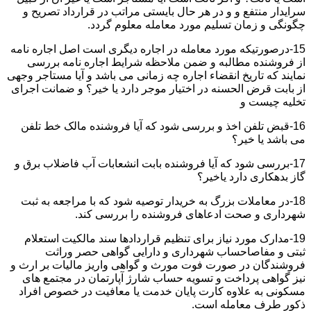
سرایدار منتفع و و در هر حال بایستی مراتب در قرارداد تصریح و
چگونگی و زمان تسلیم مورد معامله معلوم گردد.
15-درصورتیکه مورد معامله در اجاره دیگری است اصل اجاره نامه
از فروشنده مطالبه و ضمن ملاحظه شرایط اجاره نامه بررسی
نمایند که تاریخ انقضاء اجاره چه زمانی می باشد و آیا مستاجر وجهی
از بابت قرض الحسنه در اختیار موجر دارد یا خیر؟ و ضمانت اجرای
تخلیه چیست و
16-قبض تلفن اخذ و بررسی شود که آیا فروشنده مالک خط تلفن
می باشد یا خیر؟
17-بررسی شود که آیا فروشنده بابت انشعابات آب فاضلاب برق و
گاز بدهکاری دارد یاخیر؟
18-در معاملات بزرگ به خریدار توصیه شود که با مراجعه به ثبت
شهرداری و صحت ادعاهای فروشنده را بررسی کند.
19-مدارک مورد نیاز برای تنظیم قراردادها سند مالکیت استعلام
ثبتی و مفاصاحساب شهرداری و دارایی گواهی حصر وراثت
فروشندگان در صورت فوت مورث و گواهی واریز مالیات بر ارث و
نیز گواهی پرداخت و تسویه حساب شارژ آپارتمان در مجتمع های
مسکونی به علاوه کارت پایان خدمت یا معافیت در خصوص افراد
ذکور طرف معامله است.