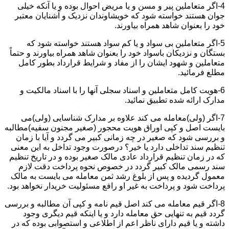
4-اگر متعاملین پیر و مسن و یا مریض احوال بوده و یا آنکه خیلی
جوان هستند خواسته شود که خویشاوندان نزدیک و آشنایان معتبر
خود را بعنوان شاهد همراه بیاورند.
5-اگر متعاملین بی سواد و یا کم سواد هستند خواسته شود که
بستگان و نزدیکان باسواد خود را بعنوان شاهد همراه بیاورند و حتماً
متعاملین و شهود ایشان را از مفاد و شرایط قرارداد بطور کامل
مطلع فرمائید.
6-هویت کامل متعاملین و اسناد سجلی آنها را با اسناد مالکیت و
مدارک ارائه شده تطبیق نمائید.
7-اگر (ولی)معامله می کند علاوه بر مدارک شناسایی (ولی)می
بایست اصل و کپی اوراق هویت محجور (صغیر مجنون سفیه)مطالبه
و بررسی شود که صغیر در چه زمانی کبیر می گردد و آیا با زمان
تنظیم سند تداخلی دارد یا خیر؟ درصورت وجود تداخل به این معنی
که در زمان تنظیم قرارداد عادی مالک صغیر بوده و در تاریخ تنظیم
سند رسمی مالک کبیر گردد در خصوص نحوه پرداخت دقت لازم
معمول گردیده و پس از بلوغ رشد ثمن معامله می بایست به مالک
پرداخت شود و پرداخت به غیر او رافع مسئولیت خریدار نخواهد بود.
8-اگر قیم معامله می کند اصل قیم نامه و کپی آن مطالبه و بررسی
گردد قیم به تنهایی حق معامله دارد و یا اینکه قیم دیگری وجود
داشته و یا قیم دارای ناظر اعم از اطلاعی و استصوابی بوده که در