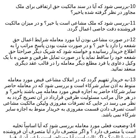
10-بررسی شود که آیا در سند مالکیت حق ارتفاقی برای ملک
مجاور در نظر گرفته شده یاخیر؟
11-بررسی شود که ملک مشاعی است یا خیر؟ و در میزان مالکیت
فروشنده دقت خاصی اعمال گردد.
12-در صورت مشاعی بودن آیا مورد معامله شرایط اعمال حق
شفعه را دارد یا خیر ؟ و در صورت مثبت بودن پاسخ مراتب را به
اطلاع خریدار رسانیده و خواسته شود که شریک دیگر صراحتاً حق
شفعه خود را ساقط نماید یا در صورت تمایل طرفین و ضمن ه با یک
وکیل دعاوی یا فرد مطلع دیگر معامله را در قالب عقد دیگری
منعقد نمائید.
13-به خریدار تفهیم گردد که در املاک مشاعی قبض مورد معامله
منوط به اذن سایر شرکاء است و بررسی شود که در معامله حاضر
سایر شرکاء حاضر به اجازه قبض مورد معامله می باشند یاخیر؟ و
در هر حال مراتب مسئولیت طرفین قرارداد در آن تصریح گردد به
نظر می رسد در جایی که تصرفات مفروزی ولیکن مالکیت مشاعی
است تصرف دادن قسمت مفروزی به خریدار منوط به اجازه سایر
شرکاء نمی باشد.
14-وضعیت فعلی مورد معامله بررسی شود که آیا اساساً تخلیه
است یا متصرف دارد ؟ و اگر متصرف دارد آیا متصرف آن فروشنده
است یا ثالث؟ و اگر ثالث است آیا مستاجر است یا غیر آن از قبیل