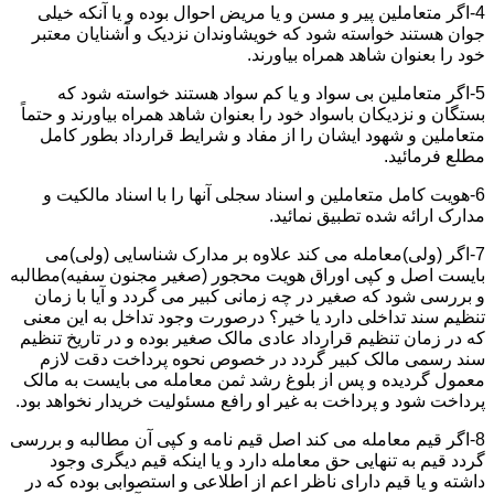
4-اگر متعاملین پیر و مسن و یا مریض احوال بوده و یا آنکه خیلی
جوان هستند خواسته شود که خویشاوندان نزدیک و آشنایان معتبر
خود را بعنوان شاهد همراه بیاورند.
5-اگر متعاملین بی سواد و یا کم سواد هستند خواسته شود که
بستگان و نزدیکان باسواد خود را بعنوان شاهد همراه بیاورند و حتماً
متعاملین و شهود ایشان را از مفاد و شرایط قرارداد بطور کامل
مطلع فرمائید.
6-هویت کامل متعاملین و اسناد سجلی آنها را با اسناد مالکیت و
مدارک ارائه شده تطبیق نمائید.
7-اگر (ولی)معامله می کند علاوه بر مدارک شناسایی (ولی)می
بایست اصل و کپی اوراق هویت محجور (صغیر مجنون سفیه)مطالبه
و بررسی شود که صغیر در چه زمانی کبیر می گردد و آیا با زمان
تنظیم سند تداخلی دارد یا خیر؟ درصورت وجود تداخل به این معنی
که در زمان تنظیم قرارداد عادی مالک صغیر بوده و در تاریخ تنظیم
سند رسمی مالک کبیر گردد در خصوص نحوه پرداخت دقت لازم
معمول گردیده و پس از بلوغ رشد ثمن معامله می بایست به مالک
پرداخت شود و پرداخت به غیر او رافع مسئولیت خریدار نخواهد بود.
8-اگر قیم معامله می کند اصل قیم نامه و کپی آن مطالبه و بررسی
گردد قیم به تنهایی حق معامله دارد و یا اینکه قیم دیگری وجود
داشته و یا قیم دارای ناظر اعم از اطلاعی و استصوابی بوده که در