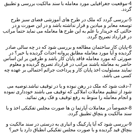
4-موقعیت جغرافیایی مورد معامله با سند مالکیت بررسی و تطبیق
گردد.
5-بررسی گردد که ملک در طرح های آموزشی فضای سبز طرح
توسعه معابر و میادین و قرار نداشته باشد و در این صورت و در
حالتی که خریدار با علم به این طرح ها معامله می نماید حتماً مراتب
در قرارداد تصریح گردد.
6-پایان کار ساختمان مطالعه و بررسی شود که در چه سالی صادر
گردیده و آیا مورد معامله مطابق پروانه احداث گردیده یا خیر؟ در
صورتی که مورد معامله فاقد پایان کار باشد و طرفین بر این اساس
حاضر به معامله باشند مراتب در قرارداد تصریح گردیده و معلوم
نمایند مسئولیت اخذ پایان کار و پرداخت جرائم احتمالی بر عهده چه
کسی می باشد.
7-دقت شود که ملک در رهن نبوده و یا در توقیف نباشد.توصیه می
شود از تنظیم معاملات املاکی که توقیف می باشند خودداری نموده
و انجام معامله را منوط به رفع توقیف و فک رهن نمائید.
8-خصوصاً در معاملات آپارتما ن ها صورت مجلس تفکیکی اخذ و با
سند مالکیت و بنچاق تطبیق گردد.
9-بررسی شود که آیا پارکینگ و انباری به درستی در سند مالکیت و
بنچاق قید گردیده و با صورت مجلس تفکیکی انطباق دارد یا خیر؟