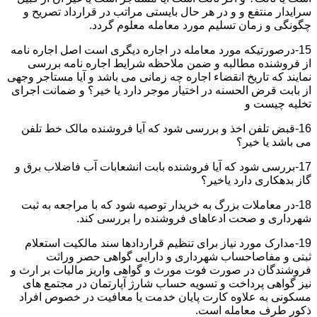
سرایدار منتفع و و در هر حال بایستی مراتب در قرارداد تصریح و
چگونگی و زمان تسلیم مورد معامله معلوم گردد.
15-درصورتیکه مورد معامله در اجاره دیگری است اصل اجاره نامه
از فروشنده مطالبه و ضمن ملاحظه شرایط اجاره نامه بررسی
نمایند که تاریخ انقضاء اجاره چه زمانی می باشد و آیا مستاجر وجهی
از بابت قرض الحسنه در اختیار موجر دارد یا خیر؟ و ضمانت اجرای
تخلیه چیست و
16-قبض تلفن اخذ و بررسی شود که آیا فروشنده مالک خط تلفن
می باشد یا خیر؟
17-بررسی شود که آیا فروشنده بابت انشعابات آب فاضلاب برق و
گاز بدهکاری دارد یاخیر؟
18-در معاملات بزرگ به خریدار توصیه شود که با مراجعه به ثبت
شهرداری و صحت ادعاهای فروشنده را بررسی کند.
19-مدارک مورد نیاز برای تنظیم قراردادها سند مالکیت استعلام
ثبتی و مفاصاحساب شهرداری و دارایی گواهی حصر وراثت
فروشندگان در صورت فوت مورث و گواهی واریز مالیات بر ارث و
نیز گواهی پرداخت و تسویه حساب شارژ آپارتمان در مجتمع های
مسکونی به علاوه کارت پایان خدمت یا معافیت در خصوص افراد
ذکور طرف معامله است.