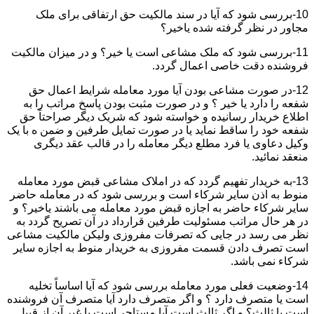
10-بررسی شود که آیا در سند مالکیت حق ارتفاقی برای ملک
مجاور در نظر گرفته شده یاخیر؟
11-بررسی شود که ملک مشاعی است یا خیر؟ و در میزان مالکیت
فروشنده دقت خاصی اعمال گردد.
12-در صورت مشاعی بودن آیا مورد معامله شرایط اعمال حق
شفعه را دارد یا خیر ؟ و در صورت مثبت بودن پاسخ مراتب را به
اطلاع خریدار رسانیده و خواسته شود که شریک دیگر صراحتاً حق
شفعه خود را ساقط نماید یا در صورت تمایل طرفین و ضمن ه با یک
وکیل دعاوی یا فرد مطلع دیگر معامله را در قالب عقد دیگری
منعقد نمائید.
13-به خریدار تفهیم گردد که در املاک مشاعی قبض مورد معامله
منوط به اذن سایر شرکاء است و بررسی شود که در معامله حاضر
سایر شرکاء حاضر به اجازه قبض مورد معامله می باشند یاخیر؟ و
در هر حال مراتب مسئولیت طرفین قرارداد در آن تصریح گردد به
نظر می رسد در جایی که تصرفات مفروزی ولیکن مالکیت مشاعی
است تصرف دادن قسمت مفروزی به خریدار منوط به اجازه سایر
شرکاء نمی باشد.
14-وضعیت فعلی مورد معامله بررسی شود که آیا اساساً تخلیه
است یا متصرف دارد ؟ و اگر متصرف دارد آیا متصرف آن فروشنده
است یا ثالث؟ و اگر ثالث است آیا مستاجر است یا غیر آن از قبیل