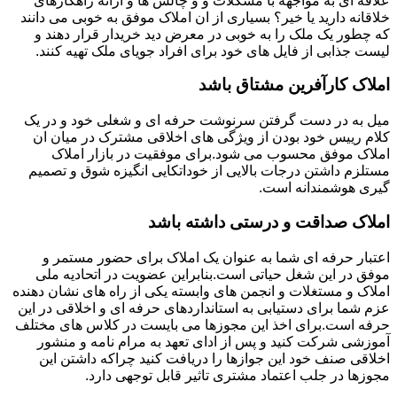
علاقه ای به مواجهه با مشکلات و و چالش ها و ارائه راهکارهای
خلاقانه دارید یا خیر؟ بسیاری از ان املاک موفق به خوبی می دانند
که چطور یک ملک را به خوبی در معرض دید خریدار قرار دهند و
لیست جذابی از فایل های خود برای افراد جویای ملک تهیه کنند.
املاک کارآفرین مشتاق باشد
میل به در دست گرفتن سرنوشت حرفه ای و شغلی خود و در یک
کلام رییس خود بودن از ویژگی های اخلاقی مشترک در میان ان
املاک موفق محسوب می شود.برای موفقیت در بازار املاک
مستلزم داشتن درجات بالایی از خوداتکایی انگیزه شوق و تصمیم
گیری هوشمندانه است.
املاک صداقت و درستی داشته باشد
اعتبار حرفه ای شما به عنوان یک املاک برای حضور مستمر و
موفق در این شغل حیاتی است.بنابراین عضویت در اتحادیه ملی
املاک و مستغلات و انجمن های وابسته یکی از راه های نشان دهنده
عزم شما برای دستیابی به استانداردهای حرفه ای و اخلاقی در این
حرفه است.برای اخذ این مجوزها می بایست در کلاس های مختلف
آموزشی شرکت کنید و پس از ادای تعهد به مرام نامه و منشور
اخلاقی صنف خود این جوازها را دریافت کنید چراکه داشتن این
مجوزها در جلب اعتماد مشتری تاثیر قابل توجهی دارد.