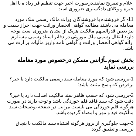
اعلام و تصریح نمایند.درصورت اخیر جهت تنظیم قرارداد ه با اهل
خبره و وکلای دادگستری ضروری است.
11-اگر فروشنده یا فروشندگان وراث مالک رسمی ملک مورد
معامله می باشند مطالبه گواهی انحصار وراثت جهت احراز سمت و
نیز تعیین قدرالسهم مالکیت هریک از ایشان ضروری است.توجه
دارند انتقال رسمی ملک موروثی در دفاتر اسناد رسمی مستلزم
ارائه گواهی انحصار وراثت و گواهی نامه واریز مالیات بر ارث می
باشد.
بخش سوم ـآژانس مسکن درخصوص مورد معامله
بررسی نماید
1-بررسی شود که مورد معامله سند رسمی مالکیت دارد یا خیر؟
برفرض که پاسخ مثبت باشد:
2-بررسی شود که حسب ظاهر سند مالکیت اصالت دارد یا خیر؟
دقت شود که سند فاقد قلم خوردگی باشد و توجه دارند در صورت
هرگونه قلم خوردگی می بایست مراتب در صفحه توضیحات سند
مالکیت قید و مهر و امضاء گردیده باشد.
3-جهت جلوگیری از بروز هرگونه اشتباه سند مالکیت با بنچاق
بررسی و تطبیق گردد.