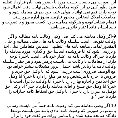
این صورت می بایست حسب مورد با حضور همه آنان قرارداد تنظیم
شود.بطور کلی در این گونه معاملات بایستی نهایت دقت اعمال شود
توجه دارند قیم نمی تواند با مولی علیه خود طرف معامله شود و
معاملات املاک اشخاص محجور نیازمند مجوز اداره سرپرستی
(مقام قضایی)بوده و هرگونه معامله بدون کسب مجوز و یا تصویب و
تایید ایشان فاقد اعتبار قانونی می باشد.
9-اگر وکیل معامله می کند اصل وکپی وکالت نامه مطالبه و اگر
وکالت تفویضی است سلسله وکالت نامه های قبلی مطالبه و حتی
المقدور تمامی مبایعه نامه های تنظیمی فیمابین متعاملین قبلی اخذ
و بررسی شود که آیا فروشنده اساساً حق واگذاری مورد معامله را
دارد یا خیر؟آیا وکالت نامه به اعتبار خود باقی است یاخیر؟ توجه
دارند از معاملات با وکالت می بایست پرهیز نمود و هر چقدر سلسله
وکالت نامه ها زیادتر باشد احتمال بروز مشکلات بیشتر خواهد بود
مع الوصف ضروری است بررسی شود که آیا وکیل حق خرید و
فروش یا اجاره با هرشخص و به هر مبلغ را دارد یا خیر؟ آیا وکیل
حق اخذ ثمن و اجاره بها رادارد یا خیر؟ آیا وکالت بلاعزل است یا
خیر؟ آیا وکیل حق فسخ و اقاله معامله را دارد یا خیر؟ آیا وکیل حق
توکیل به غیر را دارد یا خیر؟ آیا وکیل حق اسقاط کافه خیارات را
دارد یا خیر ؟ و
10-اگر وصی معامله می کند وصیت نامه حتماً می بایست رسمی
باشد.و در صورتی که وصیت نامه عادی باشد می بایست توسط
دادگاه صالحه تنفیذ شده و یا تمامی وراث موافقت خود را بر آن