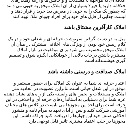
علاقه ای به مواجهه با مشکلات و و چالش ها و ارائه راهکارهای
خلاقانه دارید یا خیر؟ بسیاری از ان املاک موفق به خوبی می دانند
که چطور یک ملک را به خوبی در معرض دید خریدار قرار دهند و
لیست جذابی از فایل های خود برای افراد جویای ملک تهیه کنند.
املاک کارآفرین مشتاق باشد
میل به در دست گرفتن سرنوشت حرفه ای و شغلی خود و در یک
کلام رییس خود بودن از ویژگی های اخلاقی مشترک در میان ان
املاک موفق محسوب می شود.برای موفقیت در بازار املاک
مستلزم داشتن درجات بالایی از خوداتکایی انگیزه شوق و تصمیم
گیری هوشمندانه است.
املاک صداقت و درستی داشته باشد
اعتبار حرفه ای شما به عنوان یک املاک برای حضور مستمر و
موفق در این شغل حیاتی است.بنابراین عضویت در اتحادیه ملی
املاک و مستغلات و انجمن های وابسته یکی از راه های نشان دهنده
عزم شما برای دستیابی به استانداردهای حرفه ای و اخلاقی در این
حرفه است.برای اخذ این مجوزها می بایست در کلاس های مختلف
آموزشی شرکت کنید و پس از ادای تعهد به مرام نامه و منشور
اخلاقی صنف خود این جوازها را دریافت کنید چراکه داشتن این
مجوزها در جلب اعتماد مشتری تاثیر قابل توجهی دارد.