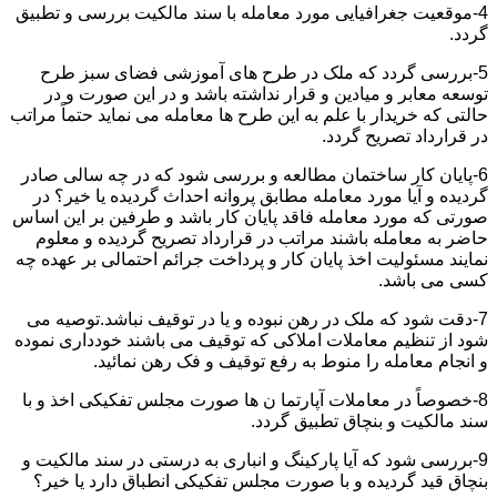
4-موقعیت جغرافیایی مورد معامله با سند مالکیت بررسی و تطبیق
گردد.
5-بررسی گردد که ملک در طرح های آموزشی فضای سبز طرح
توسعه معابر و میادین و قرار نداشته باشد و در این صورت و در
حالتی که خریدار با علم به این طرح ها معامله می نماید حتماً مراتب
در قرارداد تصریح گردد.
6-پایان کار ساختمان مطالعه و بررسی شود که در چه سالی صادر
گردیده و آیا مورد معامله مطابق پروانه احداث گردیده یا خیر؟ در
صورتی که مورد معامله فاقد پایان کار باشد و طرفین بر این اساس
حاضر به معامله باشند مراتب در قرارداد تصریح گردیده و معلوم
نمایند مسئولیت اخذ پایان کار و پرداخت جرائم احتمالی بر عهده چه
کسی می باشد.
7-دقت شود که ملک در رهن نبوده و یا در توقیف نباشد.توصیه می
شود از تنظیم معاملات املاکی که توقیف می باشند خودداری نموده
و انجام معامله را منوط به رفع توقیف و فک رهن نمائید.
8-خصوصاً در معاملات آپارتما ن ها صورت مجلس تفکیکی اخذ و با
سند مالکیت و بنچاق تطبیق گردد.
9-بررسی شود که آیا پارکینگ و انباری به درستی در سند مالکیت و
بنچاق قید گردیده و با صورت مجلس تفکیکی انطباق دارد یا خیر؟