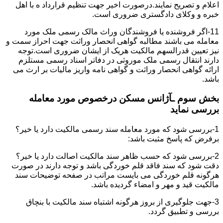
اعلام و تصریح نمایند.درصورت اخیر جهت تنظیم قرارداد ه با اهل
خبره و وکلای دادگستری ضروری است.
11-اگر فروشنده یا فروشندگان وراث مالک رسمی ملک مورد
معامله می باشند مطالبه گواهی انحصار وراثت جهت احراز سمت و
نیز تعیین قدرالسهم مالکیت هریک از ایشان ضروری است.توجه
دارند انتقال رسمی ملک موروثی در دفاتر اسناد رسمی مستلزم
ارائه گواهی انحصار وراثت و گواهی نامه واریز مالیات بر ارث می
باشد.
بخش سوم ـآژانس مسکن درخصوص مورد معامله
بررسی نماید
1-بررسی شود که مورد معامله سند رسمی مالکیت دارد یا خیر؟
برفرض که پاسخ مثبت باشد:
2-بررسی شود که حسب ظاهر سند مالکیت اصالت دارد یا خیر؟
دقت شود که سند فاقد قلم خوردگی باشد و توجه دارند در صورت
هرگونه قلم خوردگی می بایست مراتب در صفحه توضیحات سند
مالکیت قید و مهر و امضاء گردیده باشد.
3-جهت جلوگیری از بروز هرگونه اشتباه سند مالکیت با بنچاق
بررسی و تطبیق گردد.