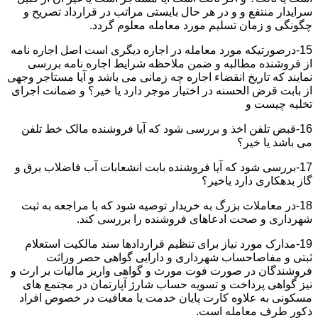
سرایدار منتفع و و در هر حال بایستی مراتب در قرارداد تصریح و
چگونگی و زمان تسلیم مورد معامله معلوم گردد.
15-درصورتیکه مورد معامله در اجاره دیگری است اصل اجاره نامه
از فروشنده مطالبه و ضمن ملاحظه شرایط اجاره نامه بررسی
نمایند که تاریخ انقضاء اجاره چه زمانی می باشد و آیا مستاجر وجهی
از بابت قرض الحسنه در اختیار موجر دارد یا خیر؟ و ضمانت اجرای
تخلیه چیست و
16-قبض تلفن اخذ و بررسی شود که آیا فروشنده مالک خط تلفن
می باشد یا خیر؟
17-بررسی شود که آیا فروشنده بابت انشعابات آب فاضلاب برق و
گاز بدهکاری دارد یاخیر؟
18-در معاملات بزرگ به خریدار توصیه شود که با مراجعه به ثبت
شهرداری و صحت ادعاهای فروشنده را بررسی کند.
19-مدارک مورد نیاز برای تنظیم قراردادها سند مالکیت استعلام
ثبتی و مفاصاحساب شهرداری و دارایی گواهی حصر وراثت
فروشندگان در صورت فوت مورث و گواهی واریز مالیات بر ارث و
نیز گواهی پرداخت و تسویه حساب شارژ آپارتمان در مجتمع های
مسکونی به علاوه کارت پایان خدمت یا معافیت در خصوص افراد
ذکور طرف معامله است.