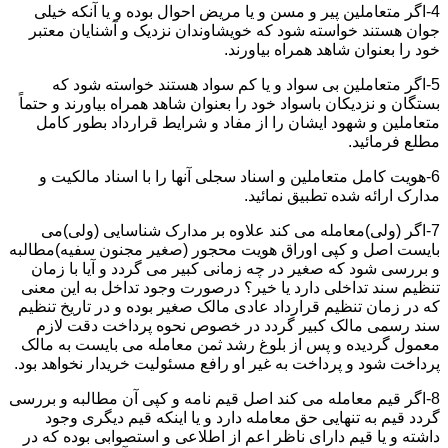
4-اگر متعاملین پیر و مسن و یا مریض احوال بوده و یا آنکه خیلی
جوان هستند خواسته شود که خویشاوندان نزدیک و آشنایان معتبر
خود را بعنوان شاهد همراه بیاورند.
5-اگر متعاملین بی سواد و یا کم سواد هستند خواسته شود که
بستگان و نزدیکان باسواد خود را بعنوان شاهد همراه بیاورند و حتماً
متعاملین و شهود ایشان را از مفاد و شرایط قرارداد بطور کامل
مطلع فرمائید.
6-هویت کامل متعاملین و اسناد سجلی آنها را با اسناد مالکیت و
مدارک ارائه شده تطبیق نمائید.
7-اگر (ولی)معامله می کند علاوه بر مدارک شناسایی (ولی)می
بایست اصل و کپی اوراق هویت محجور (صغیر مجنون سفیه)مطالبه
و بررسی شود که صغیر در چه زمانی کبیر می گردد و آیا با زمان
تنظیم سند تداخلی دارد یا خیر؟ درصورت وجود تداخل به این معنی
که در زمان تنظیم قرارداد عادی مالک صغیر بوده و در تاریخ تنظیم
سند رسمی مالک کبیر گردد در خصوص نحوه پرداخت دقت لازم
معمول گردیده و پس از بلوغ رشد ثمن معامله می بایست به مالک
پرداخت شود و پرداخت به غیر او رافع مسئولیت خریدار نخواهد بود.
8-اگر قیم معامله می کند اصل قیم نامه و کپی آن مطالبه و بررسی
گردد قیم به تنهایی حق معامله دارد و یا اینکه قیم دیگری وجود
داشته و یا قیم دارای ناظر اعم از اطلاعی و استصوابی بوده که در