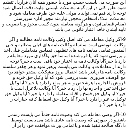
این صورت می بایست حسب مورد با حضور همه آنان قرارداد تنظیم
شود.بطور کلی در این گونه معاملات بایستی نهایت دقت اعمال شود
توجه دارند قیم نمی تواند با مولی علیه خود طرف معامله شود و
معاملات املاک اشخاص محجور نیازمند مجوز اداره سرپرستی
(مقام قضایی)بوده و هرگونه معامله بدون کسب مجوز و یا تصویب و
تایید ایشان فاقد اعتبار قانونی می باشد.
9-اگر وکیل معامله می کند اصل وکپی وکالت نامه مطالبه و اگر
وکالت تفویضی است سلسله وکالت نامه های قبلی مطالبه و حتی
المقدور تمامی مبایعه نامه های تنظیمی فیمابین متعاملین قبلی اخذ
و بررسی شود که آیا فروشنده اساساً حق واگذاری مورد معامله را
دارد یا خیر؟آیا وکالت نامه به اعتبار خود باقی است یاخیر؟ توجه
دارند از معاملات با وکالت می بایست پرهیز نمود و هر چقدر سلسله
وکالت نامه ها زیادتر باشد احتمال بروز مشکلات بیشتر خواهد بود
مع الوصف ضروری است بررسی شود که آیا وکیل حق خرید و
فروش یا اجاره با هرشخص و به هر مبلغ را دارد یا خیر؟ آیا وکیل
حق اخذ ثمن و اجاره بها رادارد یا خیر؟ آیا وکالت بلاعزل است یا
خیر؟ آیا وکیل حق فسخ و اقاله معامله را دارد یا خیر؟ آیا وکیل حق
توکیل به غیر را دارد یا خیر؟ آیا وکیل حق اسقاط کافه خیارات را
دارد یا خیر ؟ و
10-اگر وصی معامله می کند وصیت نامه حتماً می بایست رسمی
باشد.و در صورتی که وصیت نامه عادی باشد می بایست توسط
دادگاه صالحه تنفیذ شده و یا تمامی وراث موافقت خود را بر آن