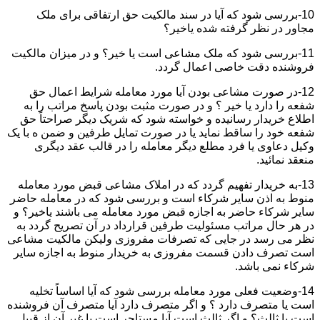
10-بررسی شود که آیا در سند مالکیت حق ارتفاقی برای ملک
مجاور در نظر گرفته شده یاخیر؟
11-بررسی شود که ملک مشاعی است یا خیر؟ و در میزان مالکیت
فروشنده دقت خاصی اعمال گردد.
12-در صورت مشاعی بودن آیا مورد معامله شرایط اعمال حق
شفعه را دارد یا خیر ؟ و در صورت مثبت بودن پاسخ مراتب را به
اطلاع خریدار رسانیده و خواسته شود که شریک دیگر صراحتاً حق
شفعه خود را ساقط نماید یا در صورت تمایل طرفین و ضمن ه با یک
وکیل دعاوی یا فرد مطلع دیگر معامله را در قالب عقد دیگری
منعقد نمائید.
13-به خریدار تفهیم گردد که در املاک مشاعی قبض مورد معامله
منوط به اذن سایر شرکاء است و بررسی شود که در معامله حاضر
سایر شرکاء حاضر به اجازه قبض مورد معامله می باشند یاخیر؟ و
در هر حال مراتب مسئولیت طرفین قرارداد در آن تصریح گردد به
نظر می رسد در جایی که تصرفات مفروزی ولیکن مالکیت مشاعی
است تصرف دادن قسمت مفروزی به خریدار منوط به اجازه سایر
شرکاء نمی باشد.
14-وضعیت فعلی مورد معامله بررسی شود که آیا اساساً تخلیه
است یا متصرف دارد ؟ و اگر متصرف دارد آیا متصرف آن فروشنده
است یا ثالث؟ و اگر ثالث است آیا مستاجر است یا غیر آن از قبیل