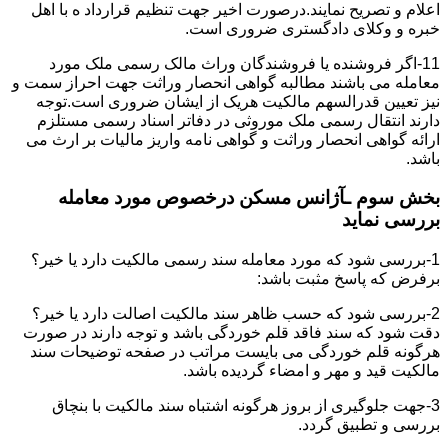
اعلام و تصریح نمایند.درصورت اخیر جهت تنظیم قرارداد ه با اهل
خبره و وکلای دادگستری ضروری است.
11-اگر فروشنده یا فروشندگان وراث مالک رسمی ملک مورد
معامله می باشند مطالبه گواهی انحصار وراثت جهت احراز سمت و
نیز تعیین قدرالسهم مالکیت هریک از ایشان ضروری است.توجه
دارند انتقال رسمی ملک موروثی در دفاتر اسناد رسمی مستلزم
ارائه گواهی انحصار وراثت و گواهی نامه واریز مالیات بر ارث می
باشد.
بخش سوم ـآژانس مسکن درخصوص مورد معامله
بررسی نماید
1-بررسی شود که مورد معامله سند رسمی مالکیت دارد یا خیر؟
برفرض که پاسخ مثبت باشد:
2-بررسی شود که حسب ظاهر سند مالکیت اصالت دارد یا خیر؟
دقت شود که سند فاقد قلم خوردگی باشد و توجه دارند در صورت
هرگونه قلم خوردگی می بایست مراتب در صفحه توضیحات سند
مالکیت قید و مهر و امضاء گردیده باشد.
3-جهت جلوگیری از بروز هرگونه اشتباه سند مالکیت با بنچاق
بررسی و تطبیق گردد.