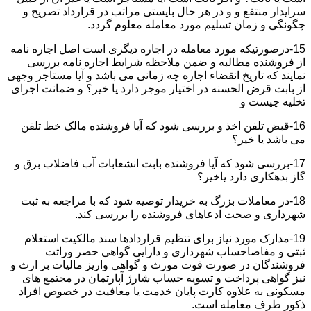
سرایدار منتفع و و در هر حال بایستی مراتب در قرارداد تصریح و
چگونگی و زمان تسلیم مورد معامله معلوم گردد.
15-درصورتیکه مورد معامله در اجاره دیگری است اصل اجاره نامه
از فروشنده مطالبه و ضمن ملاحظه شرایط اجاره نامه بررسی
نمایند که تاریخ انقضاء اجاره چه زمانی می باشد و آیا مستاجر وجهی
از بابت قرض الحسنه در اختیار موجر دارد یا خیر؟ و ضمانت اجرای
تخلیه چیست و
16-قبض تلفن اخذ و بررسی شود که آیا فروشنده مالک خط تلفن
می باشد یا خیر؟
17-بررسی شود که آیا فروشنده بابت انشعابات آب فاضلاب برق و
گاز بدهکاری دارد یاخیر؟
18-در معاملات بزرگ به خریدار توصیه شود که با مراجعه به ثبت
شهرداری و صحت ادعاهای فروشنده را بررسی کند.
19-مدارک مورد نیاز برای تنظیم قراردادها سند مالکیت استعلام
ثبتی و مفاصاحساب شهرداری و دارایی گواهی حصر وراثت
فروشندگان در صورت فوت مورث و گواهی واریز مالیات بر ارث و
نیز گواهی پرداخت و تسویه حساب شارژ آپارتمان در مجتمع های
مسکونی به علاوه کارت پایان خدمت یا معافیت در خصوص افراد
ذکور طرف معامله است.