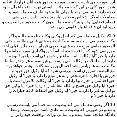
این صورت می بایست حسب مورد با حضور همه آنان قرارداد تنظیم
شود.بطور کلی در این گونه معاملات بایستی نهایت دقت اعمال شود
توجه دارند قیم نمی تواند با مولی علیه خود طرف معامله شود و
معاملات املاک اشخاص محجور نیازمند مجوز اداره سرپرستی
(مقام قضایی)بوده و هرگونه معامله بدون کسب مجوز و یا تصویب و
تایید ایشان فاقد اعتبار قانونی می باشد.
9-اگر وکیل معامله می کند اصل وکپی وکالت نامه مطالبه و اگر
وکالت تفویضی است سلسله وکالت نامه های قبلی مطالبه و حتی
المقدور تمامی مبایعه نامه های تنظیمی فیمابین متعاملین قبلی اخذ
و بررسی شود که آیا فروشنده اساساً حق واگذاری مورد معامله را
دارد یا خیر؟آیا وکالت نامه به اعتبار خود باقی است یاخیر؟ توجه
دارند از معاملات با وکالت می بایست پرهیز نمود و هر چقدر سلسله
وکالت نامه ها زیادتر باشد احتمال بروز مشکلات بیشتر خواهد بود
مع الوصف ضروری است بررسی شود که آیا وکیل حق خرید و
فروش یا اجاره با هرشخص و به هر مبلغ را دارد یا خیر؟ آیا وکیل
حق اخذ ثمن و اجاره بها رادارد یا خیر؟ آیا وکالت بلاعزل است یا
خیر؟ آیا وکیل حق فسخ و اقاله معامله را دارد یا خیر؟ آیا وکیل حق
توکیل به غیر را دارد یا خیر؟ آیا وکیل حق اسقاط کافه خیارات را
دارد یا خیر ؟ و
10-اگر وصی معامله می کند وصیت نامه حتماً می بایست رسمی
باشد.و در صورتی که وصیت نامه عادی باشد می بایست توسط
دادگاه صالحه تنفیذ شده و یا تمامی وراث موافقت خود را بر آن