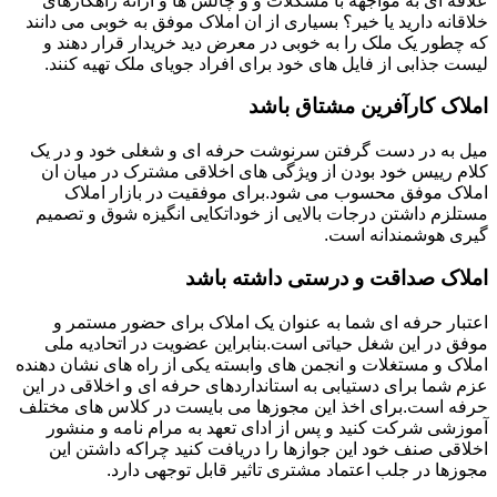
علاقه ای به مواجهه با مشکلات و و چالش ها و ارائه راهکارهای
خلاقانه دارید یا خیر؟ بسیاری از ان املاک موفق به خوبی می دانند
که چطور یک ملک را به خوبی در معرض دید خریدار قرار دهند و
لیست جذابی از فایل های خود برای افراد جویای ملک تهیه کنند.
املاک کارآفرین مشتاق باشد
میل به در دست گرفتن سرنوشت حرفه ای و شغلی خود و در یک
کلام رییس خود بودن از ویژگی های اخلاقی مشترک در میان ان
املاک موفق محسوب می شود.برای موفقیت در بازار املاک
مستلزم داشتن درجات بالایی از خوداتکایی انگیزه شوق و تصمیم
گیری هوشمندانه است.
املاک صداقت و درستی داشته باشد
اعتبار حرفه ای شما به عنوان یک املاک برای حضور مستمر و
موفق در این شغل حیاتی است.بنابراین عضویت در اتحادیه ملی
املاک و مستغلات و انجمن های وابسته یکی از راه های نشان دهنده
عزم شما برای دستیابی به استانداردهای حرفه ای و اخلاقی در این
حرفه است.برای اخذ این مجوزها می بایست در کلاس های مختلف
آموزشی شرکت کنید و پس از ادای تعهد به مرام نامه و منشور
اخلاقی صنف خود این جوازها را دریافت کنید چراکه داشتن این
مجوزها در جلب اعتماد مشتری تاثیر قابل توجهی دارد.