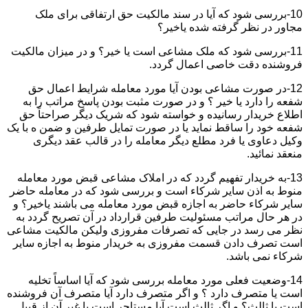
10-بررسی شود که آیا در سند مالکیت حق ارتفاقی برای ملک
مجاور در نظر گرفته شده یاخیر؟
11-بررسی شود که ملک مشاعی است یا خیر؟ و در میزان مالکیت
فروشنده دقت خاصی اعمال گردد.
12-در صورت مشاعی بودن آیا مورد معامله شرایط اعمال حق
شفعه را دارد یا خیر ؟ و در صورت مثبت بودن پاسخ مراتب را به
اطلاع خریدار رسانیده و خواسته شود که شریک دیگر صراحتاً حق
شفعه خود را ساقط نماید یا در صورت تمایل طرفین و ضمن ه با یک
وکیل دعاوی یا فرد مطلع دیگر معامله را در قالب عقد دیگری
منعقد نمائید.
13-به خریدار تفهیم گردد که در املاک مشاعی قبض مورد معامله
منوط به اذن سایر شرکاء است و بررسی شود که در معامله حاضر
سایر شرکاء حاضر به اجازه قبض مورد معامله می باشند یاخیر؟ و
در هر حال مراتب مسئولیت طرفین قرارداد در آن تصریح گردد به
نظر می رسد در جایی که تصرفات مفروزی ولیکن مالکیت مشاعی
است تصرف دادن قسمت مفروزی به خریدار منوط به اجازه سایر
شرکاء نمی باشد.
14-وضعیت فعلی مورد معامله بررسی شود که آیا اساساً تخلیه
است یا متصرف دارد ؟ و اگر متصرف دارد آیا متصرف آن فروشنده
است یا ثالث؟ و اگر ثالث است آیا مستاجر است یا غیر آن از قبیل