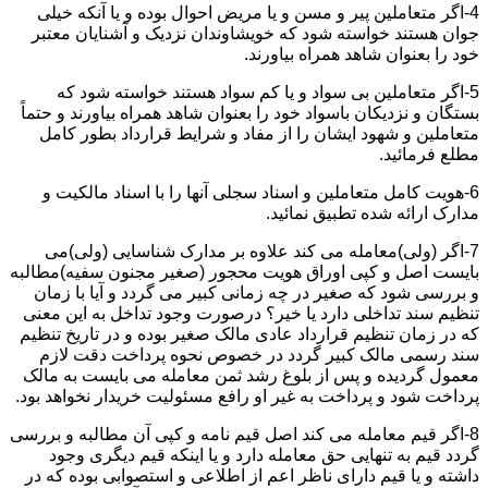
4-اگر متعاملین پیر و مسن و یا مریض احوال بوده و یا آنکه خیلی
جوان هستند خواسته شود که خویشاوندان نزدیک و آشنایان معتبر
خود را بعنوان شاهد همراه بیاورند.
5-اگر متعاملین بی سواد و یا کم سواد هستند خواسته شود که
بستگان و نزدیکان باسواد خود را بعنوان شاهد همراه بیاورند و حتماً
متعاملین و شهود ایشان را از مفاد و شرایط قرارداد بطور کامل
مطلع فرمائید.
6-هویت کامل متعاملین و اسناد سجلی آنها را با اسناد مالکیت و
مدارک ارائه شده تطبیق نمائید.
7-اگر (ولی)معامله می کند علاوه بر مدارک شناسایی (ولی)می
بایست اصل و کپی اوراق هویت محجور (صغیر مجنون سفیه)مطالبه
و بررسی شود که صغیر در چه زمانی کبیر می گردد و آیا با زمان
تنظیم سند تداخلی دارد یا خیر؟ درصورت وجود تداخل به این معنی
که در زمان تنظیم قرارداد عادی مالک صغیر بوده و در تاریخ تنظیم
سند رسمی مالک کبیر گردد در خصوص نحوه پرداخت دقت لازم
معمول گردیده و پس از بلوغ رشد ثمن معامله می بایست به مالک
پرداخت شود و پرداخت به غیر او رافع مسئولیت خریدار نخواهد بود.
8-اگر قیم معامله می کند اصل قیم نامه و کپی آن مطالبه و بررسی
گردد قیم به تنهایی حق معامله دارد و یا اینکه قیم دیگری وجود
داشته و یا قیم دارای ناظر اعم از اطلاعی و استصوابی بوده که در