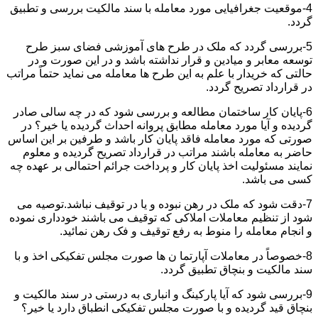
4-موقعیت جغرافیایی مورد معامله با سند مالکیت بررسی و تطبیق
گردد.
5-بررسی گردد که ملک در طرح های آموزشی فضای سبز طرح
توسعه معابر و میادین و قرار نداشته باشد و در این صورت و در
حالتی که خریدار با علم به این طرح ها معامله می نماید حتماً مراتب
در قرارداد تصریح گردد.
6-پایان کار ساختمان مطالعه و بررسی شود که در چه سالی صادر
گردیده و آیا مورد معامله مطابق پروانه احداث گردیده یا خیر؟ در
صورتی که مورد معامله فاقد پایان کار باشد و طرفین بر این اساس
حاضر به معامله باشند مراتب در قرارداد تصریح گردیده و معلوم
نمایند مسئولیت اخذ پایان کار و پرداخت جرائم احتمالی بر عهده چه
کسی می باشد.
7-دقت شود که ملک در رهن نبوده و یا در توقیف نباشد.توصیه می
شود از تنظیم معاملات املاکی که توقیف می باشند خودداری نموده
و انجام معامله را منوط به رفع توقیف و فک رهن نمائید.
8-خصوصاً در معاملات آپارتما ن ها صورت مجلس تفکیکی اخذ و با
سند مالکیت و بنچاق تطبیق گردد.
9-بررسی شود که آیا پارکینگ و انباری به درستی در سند مالکیت و
بنچاق قید گردیده و با صورت مجلس تفکیکی انطباق دارد یا خیر؟