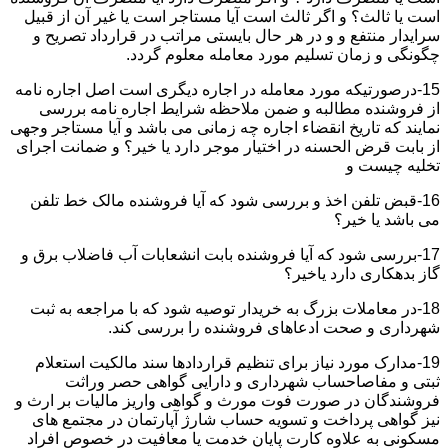
است یا ثالث؟ و اگر ثالث است آیا مستاجر است یا غیر آن از قبیل
سرایدار منتفع و و در هر حال بایستی مراتب در قرارداد تصریح و
چگونگی و زمان تسلیم مورد معامله معلوم گردد.
15-درصورتیکه مورد معامله در اجاره دیگری است اصل اجاره نامه
از فروشنده مطالبه و ضمن ملاحظه شرایط اجاره نامه بررسی
نمایند که تاریخ انقضاء اجاره چه زمانی می باشد و آیا مستاجر وجهی
از بابت قرض الحسنه در اختیار موجر دارد یا خیر؟ و ضمانت اجرای
تخلیه چیست و
16-قبض تلفن اخذ و بررسی شود که آیا فروشنده مالک خط تلفن
می باشد یا خیر؟
17-بررسی شود که آیا فروشنده بابت انشعابات آب فاضلاب برق و
گاز بدهکاری دارد یاخیر؟
18-در معاملات بزرگ به خریدار توصیه شود که با مراجعه به ثبت
شهرداری و صحت ادعاهای فروشنده را بررسی کند.
19-مدارک مورد نیاز برای تنظیم قراردادها سند مالکیت استعلام
ثبتی و مفاصاحساب شهرداری و دارایی گواهی حصر وراثت
فروشندگان در صورت فوت مورث و گواهی واریز مالیات بر ارث و
نیز گواهی پرداخت و تسویه حساب شارژ آپارتمان در مجتمع های
مسکونی به علاوه کارت پایان خدمت یا معافیت در خصوص افراد