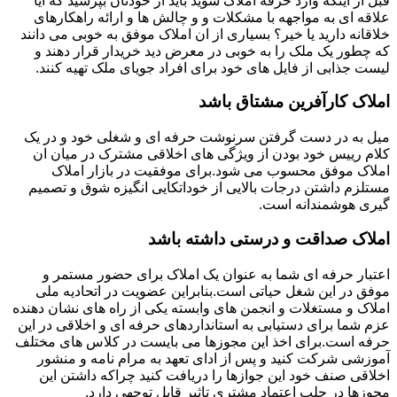
قبل از اینکه وارد حرفه املاک شوید باید از خودتان بپرسید که آیا
علاقه ای به مواجهه با مشکلات و و چالش ها و ارائه راهکارهای
خلاقانه دارید یا خیر؟ بسیاری از ان املاک موفق به خوبی می دانند
که چطور یک ملک را به خوبی در معرض دید خریدار قرار دهند و
لیست جذابی از فایل های خود برای افراد جویای ملک تهیه کنند.
املاک کارآفرین مشتاق باشد
میل به در دست گرفتن سرنوشت حرفه ای و شغلی خود و در یک
کلام رییس خود بودن از ویژگی های اخلاقی مشترک در میان ان
املاک موفق محسوب می شود.برای موفقیت در بازار املاک
مستلزم داشتن درجات بالایی از خوداتکایی انگیزه شوق و تصمیم
گیری هوشمندانه است.
املاک صداقت و درستی داشته باشد
اعتبار حرفه ای شما به عنوان یک املاک برای حضور مستمر و
موفق در این شغل حیاتی است.بنابراین عضویت در اتحادیه ملی
املاک و مستغلات و انجمن های وابسته یکی از راه های نشان دهنده
عزم شما برای دستیابی به استانداردهای حرفه ای و اخلاقی در این
حرفه است.برای اخذ این مجوزها می بایست در کلاس های مختلف
آموزشی شرکت کنید و پس از ادای تعهد به مرام نامه و منشور
اخلاقی صنف خود این جوازها را دریافت کنید چراکه داشتن این
مجوزها در جلب اعتماد مشتری تاثیر قابل توجهی دارد.