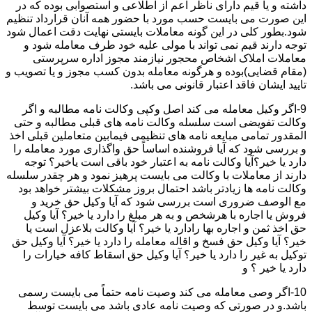
داشته و یا قیم دارای ناظر اعم از اطلاعی و استصوابی بوده که در
این صورت می بایست حسب مورد با حضور همه آنان قرارداد تنظیم
شود.بطور کلی در این گونه معاملات بایستی نهایت دقت اعمال شود
توجه دارند قیم نمی تواند با مولی علیه خود طرف معامله شود و
معاملات املاک اشخاص محجور نیازمند مجوز اداره سرپرستی
(مقام قضایی)بوده و هرگونه معامله بدون کسب مجوز و یا تصویب و
تایید ایشان فاقد اعتبار قانونی می باشد.
9-اگر وکیل معامله می کند اصل وکپی وکالت نامه مطالبه و اگر
وکالت تفویضی است سلسله وکالت نامه های قبلی مطالبه و حتی
المقدور تمامی مبایعه نامه های تنظیمی فیمابین متعاملین قبلی اخذ
و بررسی شود که آیا فروشنده اساساً حق واگذاری مورد معامله را
دارد یا خیر؟آیا وکالت نامه به اعتبار خود باقی است یاخیر؟ توجه
دارند از معاملات با وکالت می بایست پرهیز نمود و هر چقدر سلسله
وکالت نامه ها زیادتر باشد احتمال بروز مشکلات بیشتر خواهد بود
مع الوصف ضروری است بررسی شود که آیا وکیل حق خرید و
فروش یا اجاره با هرشخص و به هر مبلغ را دارد یا خیر؟ آیا وکیل
حق اخذ ثمن و اجاره بها رادارد یا خیر؟ آیا وکالت بلاعزل است یا
خیر؟ آیا وکیل حق فسخ و اقاله معامله را دارد یا خیر؟ آیا وکیل حق
توکیل به غیر را دارد یا خیر؟ آیا وکیل حق اسقاط کافه خیارات را
دارد یا خیر ؟ و
10-اگر وصی معامله می کند وصیت نامه حتماً می بایست رسمی
باشد.و در صورتی که وصیت نامه عادی باشد می بایست توسط