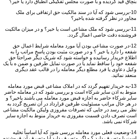
بنچاق قید گردیده و با صورت مجلس تفکیکی انطباق دارد یا خیر؟
10-بررسی شود که آیا در سند مالکیت حق ارتفاقی برای ملک
مجاور در نظر گرفته شده یاخیر؟
11-بررسی شود که ملک مشاعی است یا خیر؟ و در میزان مالکیت
فروشنده دقت خاصی اعمال گردد.
12-در صورت مشاعی بودن آیا مورد معامله شرایط اعمال حق
شفعه را دارد یا خیر ؟ و در صورت مثبت بودن پاسخ مراتب را به
اطلاع خریدار رسانیده و خواسته شود که شریک دیگر صراحتاً حق
شفعه خود را ساقط نماید یا در صورت تمایل طرفین و ضمن ه با یک
وکیل دعاوی یا فرد مطلع دیگر معامله را در قالب عقد دیگری
منعقد نمائید.
13-به خریدار تفهیم گردد که در املاک مشاعی قبض مورد معامله
منوط به اذن سایر شرکاء است و بررسی شود که در معامله حاضر
سایر شرکاء حاضر به اجازه قبض مورد معامله می باشند یاخیر؟ و
در هر حال مراتب مسئولیت طرفین قرارداد در آن تصریح گردد به
نظر می رسد در جایی که تصرفات مفروزی ولیکن مالکیت مشاعی
است تصرف دادن قسمت مفروزی به خریدار منوط به اجازه سایر
شرکاء نمی باشد.
14-وضعیت فعلی مورد معامله بررسی شود که آیا اساساً تخلیه
است یا متصرف دارد ؟ و اگر متصرف دارد آیا متصرف آن فروشنده