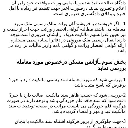
دادگاه صالحه تنفیذ شده و یا تمامی وراث موافقت خود را بر آن
اعلام و تصریح نمایند.درصورت اخیر جهت تنظیم قرارداد ه با اهل
خبره و وکلای دادگستری ضروری است.
11-اگر فروشنده یا فروشندگان وراث مالک رسمی ملک مورد
معامله می باشند مطالبه گواهی انحصار وراثت جهت احراز سمت و
نیز تعیین قدرالسهم مالکیت هریک از ایشان ضروری است.توجه
دارند انتقال رسمی ملک موروثی در دفاتر اسناد رسمی مستلزم
ارائه گواهی انحصار وراثت و گواهی نامه واریز مالیات بر ارث می
باشد.
بخش سوم ـآژانس مسکن درخصوص مورد معامله
بررسی نماید
1-بررسی شود که مورد معامله سند رسمی مالکیت دارد یا خیر؟
برفرض که پاسخ مثبت باشد:
2-بررسی شود که حسب ظاهر سند مالکیت اصالت دارد یا خیر؟
دقت شود که سند فاقد قلم خوردگی باشد و توجه دارند در صورت
هرگونه قلم خوردگی می بایست مراتب در صفحه توضیحات سند
مالکیت قید و مهر و امضاء گردیده باشد.
3-جهت جلوگیری از بروز هرگونه اشتباه سند مالکیت با بنچاق
بررسی و تطبیق گردد.