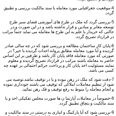
4-موقعیت جغرافیایی مورد معامله با سند مالکیت بررسی و تطبیق
گردد.
5-بررسی گردد که ملک در طرح های آموزشی فضای سبز طرح
توسعه معابر و میادین و قرار نداشته باشد و در این صورت و در
حالتی که خریدار با علم به این طرح ها معامله می نماید حتماً مراتب
در قرارداد تصریح گردد.
6-پایان کار ساختمان مطالعه و بررسی شود که در چه سالی صادر
گردیده و آیا مورد معامله مطابق پروانه احداث گردیده یا خیر؟ در
صورتی که مورد معامله فاقد پایان کار باشد و طرفین بر این اساس
حاضر به معامله باشند مراتب در قرارداد تصریح گردیده و معلوم
نمایند مسئولیت اخذ پایان کار و پرداخت جرائم احتمالی بر عهده چه
کسی می باشد.
7-دقت شود که ملک در رهن نبوده و یا در توقیف نباشد.توصیه می
شود از تنظیم معاملات املاکی که توقیف می باشند خودداری نموده
و انجام معامله را منوط به رفع توقیف و فک رهن نمائید.
8-خصوصاً در معاملات آپارتما ن ها صورت مجلس تفکیکی اخذ و با
سند مالکیت و بنچاق تطبیق گردد.
9-بررسی شود که آیا پارکینگ و انباری به درستی در سند مالکیت و