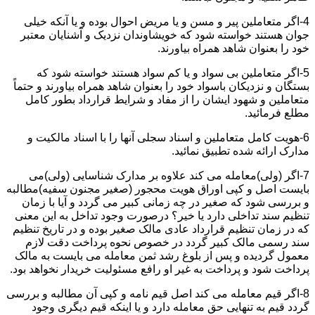
4-اگر متعاملین پیر و مسن و یا مریض احوال بوده و یا آنکه خیلی
جوان هستند خواسته شود که خویشاوندان نزدیک و آشنایان معتبر
خود را بعنوان شاهد همراه بیاورند.
5-اگر متعاملین بی سواد و یا کم سواد هستند خواسته شود که
بستگان و نزدیکان باسواد خود را بعنوان شاهد همراه بیاورند و حتماً
متعاملین و شهود ایشان را از مفاد و شرایط قرارداد بطور کامل
مطلع فرمائید.
6-هویت کامل متعاملین و اسناد سجلی آنها را با اسناد مالکیت و
مدارک ارائه شده تطبیق نمائید.
7-اگر (ولی)معامله می کند علاوه بر مدارک شناسایی (ولی)می
بایست اصل و کپی اوراق هویت محجور (صغیر مجنون سفیه)مطالبه
و بررسی شود که صغیر در چه زمانی کبیر می گردد و آیا با زمان
تنظیم سند تداخلی دارد یا خیر؟ درصورت وجود تداخل به این معنی
که در زمان تنظیم قرارداد عادی مالک صغیر بوده و در تاریخ تنظیم
سند رسمی مالک کبیر گردد در خصوص نحوه پرداخت دقت لازم
معمول گردیده و پس از بلوغ رشد ثمن معامله می بایست به مالک
پرداخت شود و پرداخت به غیر او رافع مسئولیت خریدار نخواهد بود.
8-اگر قیم معامله می کند اصل قیم نامه و کپی آن مطالبه و بررسی
گردد قیم به تنهایی حق معامله دارد و یا اینکه قیم دیگری وجود