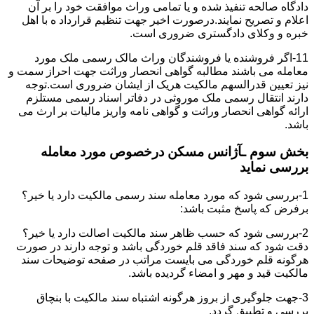
دادگاه صالحه تنفیذ شده و یا تمامی وراث موافقت خود را بر آن
اعلام و تصریح نمایند.درصورت اخیر جهت تنظیم قرارداد ه با اهل
خبره و وکلای دادگستری ضروری است.
11-اگر فروشنده یا فروشندگان وراث مالک رسمی ملک مورد
معامله می باشند مطالبه گواهی انحصار وراثت جهت احراز سمت و
نیز تعیین قدرالسهم مالکیت هریک از ایشان ضروری است.توجه
دارند انتقال رسمی ملک موروثی در دفاتر اسناد رسمی مستلزم
ارائه گواهی انحصار وراثت و گواهی نامه واریز مالیات بر ارث می
باشد.
بخش سوم ـآژانس مسکن درخصوص مورد معامله
بررسی نماید
1-بررسی شود که مورد معامله سند رسمی مالکیت دارد یا خیر؟
برفرض که پاسخ مثبت باشد:
2-بررسی شود که حسب ظاهر سند مالکیت اصالت دارد یا خیر؟
دقت شود که سند فاقد قلم خوردگی باشد و توجه دارند در صورت
هرگونه قلم خوردگی می بایست مراتب در صفحه توضیحات سند
مالکیت قید و مهر و امضاء گردیده باشد.
3-جهت جلوگیری از بروز هرگونه اشتباه سند مالکیت با بنچاق
بررسی و تطبیق گردد.