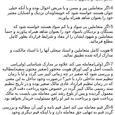
4-اگر متعاملین پیر و مسن و یا مریض احوال بوده و یا آنکه خیلی
جوان هستند خواسته شود که خویشاوندان نزدیک و آشنایان معتبر
خود را بعنوان شاهد همراه بیاورند.
5-اگر متعاملین بی سواد و یا کم سواد هستند خواسته شود که
بستگان و نزدیکان باسواد خود را بعنوان شاهد همراه بیاورند و حتماً
متعاملین و شهود ایشان را از مفاد و شرایط قرارداد بطور کامل
مطلع فرمائید.
6-هویت کامل متعاملین و اسناد سجلی آنها را با اسناد مالکیت و
مدارک ارائه شده تطبیق نمائید.
7-اگر (ولی)معامله می کند علاوه بر مدارک شناسایی (ولی)می
بایست اصل و کپی اوراق هویت محجور (صغیر مجنون سفیه)مطالبه
و بررسی شود که صغیر در چه زمانی کبیر می گردد و آیا با زمان
تنظیم سند تداخلی دارد یا خیر؟ درصورت وجود تداخل به این معنی
که در زمان تنظیم قرارداد عادی مالک صغیر بوده و در تاریخ تنظیم
سند رسمی مالک کبیر گردد در خصوص نحوه پرداخت دقت لازم
معمول گردیده و پس از بلوغ رشد ثمن معامله می بایست به مالک
پرداخت شود و پرداخت به غیر او رافع مسئولیت خریدار نخواهد بود.
8-اگر قیم معامله می کند اصل قیم نامه و کپی آن مطالبه و بررسی
گردد قیم به تنهایی حق معامله دارد و یا اینکه قیم دیگری وجود