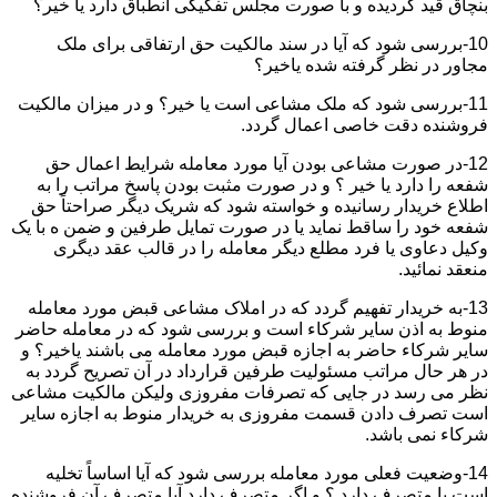
بنچاق قید گردیده و با صورت مجلس تفکیکی انطباق دارد یا خیر؟
10-بررسی شود که آیا در سند مالکیت حق ارتفاقی برای ملک
مجاور در نظر گرفته شده یاخیر؟
11-بررسی شود که ملک مشاعی است یا خیر؟ و در میزان مالکیت
فروشنده دقت خاصی اعمال گردد.
12-در صورت مشاعی بودن آیا مورد معامله شرایط اعمال حق
شفعه را دارد یا خیر ؟ و در صورت مثبت بودن پاسخ مراتب را به
اطلاع خریدار رسانیده و خواسته شود که شریک دیگر صراحتاً حق
شفعه خود را ساقط نماید یا در صورت تمایل طرفین و ضمن ه با یک
وکیل دعاوی یا فرد مطلع دیگر معامله را در قالب عقد دیگری
منعقد نمائید.
13-به خریدار تفهیم گردد که در املاک مشاعی قبض مورد معامله
منوط به اذن سایر شرکاء است و بررسی شود که در معامله حاضر
سایر شرکاء حاضر به اجازه قبض مورد معامله می باشند یاخیر؟ و
در هر حال مراتب مسئولیت طرفین قرارداد در آن تصریح گردد به
نظر می رسد در جایی که تصرفات مفروزی ولیکن مالکیت مشاعی
است تصرف دادن قسمت مفروزی به خریدار منوط به اجازه سایر
شرکاء نمی باشد.
14-وضعیت فعلی مورد معامله بررسی شود که آیا اساساً تخلیه
است یا متصرف دارد ؟ و اگر متصرف دارد آیا متصرف آن فروشنده