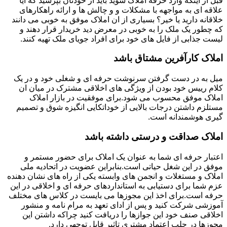
قبل از اینکه وارد حرفه املاک شوید باید از خودتان بپرسید که آیا
علاقه ای به مواجهه با مشکلات و و چالش ها و ارائه راهکارهای
خلاقانه دارید یا خیر؟ بسیاری از ان املاک موفق به خوبی می دانند
که چطور یک ملک را به خوبی در معرض دید خریدار قرار دهند و
لیست جذابی از فایل های خود برای افراد جویای ملک تهیه کنند.
املاک کارآفرین مشتاق باشد
میل به در دست گرفتن سرنوشت حرفه ای و شغلی خود و در یک
کلام رییس خود بودن از ویژگی های اخلاقی مشترک در میان ان
املاک موفق محسوب می شود.برای موفقیت در بازار املاک
مستلزم داشتن درجات بالایی از خوداتکایی انگیزه شوق و تصمیم
گیری هوشمندانه است.
املاک صداقت و درستی داشته باشد
اعتبار حرفه ای شما به عنوان یک املاک برای حضور مستمر و
موفق در این شغل حیاتی است.بنابراین عضویت در اتحادیه ملی
املاک و مستغلات و انجمن های وابسته یکی از راه های نشان دهنده
عزم شما برای دستیابی به استانداردهای حرفه ای و اخلاقی در این
حرفه است.برای اخذ این مجوزها می بایست در کلاس های مختلف
آموزشی شرکت کنید و پس از ادای تعهد به مرام نامه و منشور
اخلاقی صنف خود این جوازها را دریافت کنید چراکه داشتن این
مجوزها در جلب اعتماد مشتری تاثیر قابل توجهی دارد.