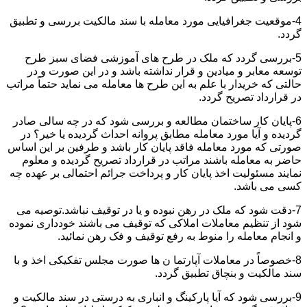
4-موقعیت جغرافیایی مورد معامله با سند مالکیت بررسی و تطبیق
گردد.
5-بررسی گردد که ملک در طرح های آموزشی فضای سبز طرح
توسعه معابر و میادین و قرار نداشته باشد و در این صورت و در
حالتی که خریدار با علم به این طرح ها معامله می نماید حتماً مراتب
در قرارداد تصریح گردد.
6-پایان کار ساختمان مطالعه و بررسی شود که در چه سالی صادر
گردیده و آیا مورد معامله مطابق پروانه احداث گردیده یا خیر؟ در
صورتی که مورد معامله فاقد پایان کار باشد و طرفین بر این اساس
حاضر به معامله باشند مراتب در قرارداد تصریح گردیده و معلوم
نمایند مسئولیت اخذ پایان کار و پرداخت جرائم احتمالی بر عهده چه
کسی می باشد.
7-دقت شود که ملک در رهن نبوده و یا در توقیف نباشد.توصیه می
شود از تنظیم معاملات املاکی که توقیف می باشند خودداری نموده
و انجام معامله را منوط به رفع توقیف و فک رهن نمائید.
8-خصوصاً در معاملات آپارتما ن ها صورت مجلس تفکیکی اخذ و با
سند مالکیت و بنچاق تطبیق گردد.
9-بررسی شود که آیا پارکینگ و انباری به درستی در سند مالکیت و