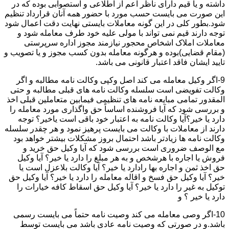
داشته و یا قیم دارای ناظر اعم از اطلاعی و استصوابی بوده که در
این صورت می بایست حسب مورد با حضور همه آنان قرارداد تنظیم
شود.بطور کلی در این گونه معاملات بایستی نهایت دقت اعمال شود
توجه دارند قیم نمی تواند با مولی علیه خود طرف معامله شود و
معاملات املاک اشخاص محجور نیازمند مجوز اداره سرپرستی
(مقام قضایی)بوده و هرگونه معامله بدون کسب مجوز و یا تصویب و
تایید ایشان فاقد اعتبار قانونی می باشد.
9-اگر وکیل معامله می کند اصل وکپی وکالت نامه مطالبه و اگر
وکالت تفویضی است سلسله وکالت نامه های قبلی مطالبه و حتی
المقدور تمامی مبایعه نامه های تنظیمی فیمابین متعاملین قبلی اخذ
و بررسی شود که آیا فروشنده اساساً حق واگذاری مورد معامله را
دارد یا خیر؟آیا وکالت نامه به اعتبار خود باقی است یاخیر؟ توجه
دارند از معاملات با وکالت می بایست پرهیز نمود و هر چقدر سلسله
وکالت نامه ها زیادتر باشد احتمال بروز مشکلات بیشتر خواهد بود
مع الوصف ضروری است بررسی شود که آیا وکیل حق خرید و
فروش یا اجاره با هرشخص و به هر مبلغ را دارد یا خیر؟ آیا وکیل
حق اخذ ثمن و اجاره بها رادارد یا خیر؟ آیا وکالت بلاعزل است یا
خیر؟ آیا وکیل حق فسخ و اقاله معامله را دارد یا خیر؟ آیا وکیل حق
توکیل به غیر را دارد یا خیر؟ آیا وکیل حق اسقاط کافه خیارات را
دارد یا خیر ؟ و
10-اگر وصی معامله می کند وصیت نامه حتماً می بایست رسمی
باشد.و در صورتی که وصیت نامه عادی باشد می بایست توسط