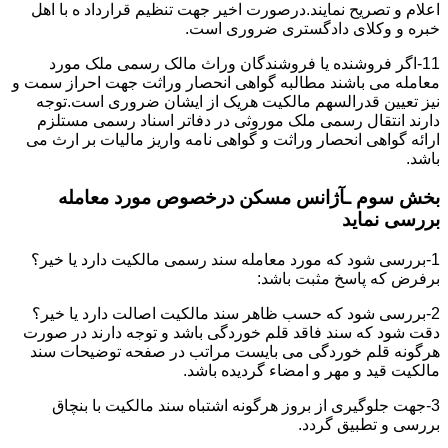
اعلام و تصریح نمایند.درصورت اخیر جهت تنظیم قرارداد ه با اهل
خبره و وکلای دادگستری ضروری است.
11-اگر فروشنده یا فروشندگان وراث مالک رسمی ملک مورد
معامله می باشند مطالبه گواهی انحصار وراثت جهت احراز سمت و
نیز تعیین قدرالسهم مالکیت هریک از ایشان ضروری است.توجه
دارند انتقال رسمی ملک موروثی در دفاتر اسناد رسمی مستلزم
ارائه گواهی انحصار وراثت و گواهی نامه واریز مالیات بر ارث می
باشد.
بخش سوم ـآژانس مسکن درخصوص مورد معامله
بررسی نماید
1-بررسی شود که مورد معامله سند رسمی مالکیت دارد یا خیر؟
برفرض که پاسخ مثبت باشد:
2-بررسی شود که حسب ظاهر سند مالکیت اصالت دارد یا خیر؟
دقت شود که سند فاقد قلم خوردگی باشد و توجه دارند در صورت
هرگونه قلم خوردگی می بایست مراتب در صفحه توضیحات سند
مالکیت قید و مهر و امضاء گردیده باشد.
3-جهت جلوگیری از بروز هرگونه اشتباه سند مالکیت با بنچاق
بررسی و تطبیق گردد.