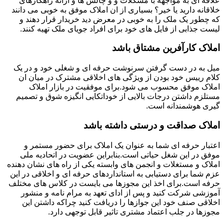
علاقه ای به مواجهه با مشکلات و و چالش ها و ارائه راهکارهای
خلاقانه دارید یا خیر؟ بسیاری از ان املاک موفق به خوبی می دانند
که چطور یک ملک را به خوبی در معرض دید خریدار قرار دهند و
لیست جذابی از فایل های خود برای افراد جویای ملک تهیه کنند.
املاک کارآفرین مشتاق باشد
میل به در دست گرفتن سرنوشت حرفه ای و شغلی خود و در یک
کلام رییس خود بودن از ویژگی های اخلاقی مشترک در میان ان
املاک موفق محسوب می شود.برای موفقیت در بازار املاک
مستلزم داشتن درجات بالایی از خوداتکایی انگیزه شوق و تصمیم
گیری هوشمندانه است.
املاک صداقت و درستی داشته باشد
اعتبار حرفه ای شما به عنوان یک املاک برای حضور مستمر و
موفق در این شغل حیاتی است.بنابراین عضویت در اتحادیه ملی
املاک و مستغلات و انجمن های وابسته یکی از راه های نشان دهنده
عزم شما برای دستیابی به استانداردهای حرفه ای و اخلاقی در این
حرفه است.برای اخذ این مجوزها می بایست در کلاس های مختلف
آموزشی شرکت کنید و پس از ادای تعهد به مرام نامه و منشور
اخلاقی صنف خود این جوازها را دریافت کنید چراکه داشتن این
مجوزها در جلب اعتماد مشتری تاثیر قابل توجهی دارد.