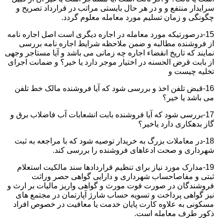
سرایدار منتفع و و در هر حال بایستی مراتب در قرارداد تصریح و
چگونگی و زمان تسلیم مورد معامله معلوم گردد.
15-درصورتیکه مورد معامله در اجاره دیگری است اصل اجاره نامه
از فروشنده مطالبه و ضمن ملاحظه شرایط اجاره نامه بررسی
نمایند که تاریخ انقضاء اجاره چه زمانی می باشد و آیا مستاجر وجهی
از بابت قرض الحسنه در اختیار موجر دارد یا خیر؟ و ضمانت اجرای
تخلیه چیست و
16-قبض تلفن اخذ و بررسی شود که آیا فروشنده مالک خط تلفن
می باشد یا خیر؟
17-بررسی شود که آیا فروشنده بابت انشعابات آب فاضلاب برق و
گاز بدهکاری دارد یاخیر؟
18-در معاملات بزرگ به خریدار توصیه شود که با مراجعه به ثبت
شهرداری و صحت ادعاهای فروشنده را بررسی کند.
19-مدارک مورد نیاز برای تنظیم قراردادها سند مالکیت استعلام
ثبتی و مفاصاحساب شهرداری و دارایی گواهی حصر وراثت
فروشندگان در صورت فوت مورث و گواهی واریز مالیات بر ارث و
نیز گواهی پرداخت و تسویه حساب شارژ آپارتمان در مجتمع های
مسکونی به علاوه کارت پایان خدمت یا معافیت در خصوص افراد
ذکور طرف معامله است.