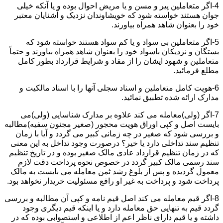
4-اگر متعاملین پیر و مسن و یا مریض احوال بوده و یا آنکه خیلی
جوان هستند خواسته شود که خویشاوندان نزدیک و آشنایان معتبر
خود را بعنوان شاهد همراه بیاورند.
5-اگر متعاملین بی سواد و یا کم سواد هستند خواسته شود که
بستگان و نزدیکان باسواد خود را بعنوان شاهد همراه بیاورند و حتماً
متعاملین و شهود ایشان را از مفاد و شرایط قرارداد بطور کامل
مطلع فرمائید.
6-هویت کامل متعاملین و اسناد سجلی آنها را با اسناد مالکیت و
مدارک ارائه شده تطبیق نمائید.
7-اگر (ولی)معامله می کند علاوه بر مدارک شناسایی (ولی)می
بایست اصل و کپی اوراق هویت محجور (صغیر مجنون سفیه)مطالبه
و بررسی شود که صغیر در چه زمانی کبیر می گردد و آیا با زمان
تنظیم سند تداخلی دارد یا خیر؟ درصورت وجود تداخل به این معنی
که در زمان تنظیم قرارداد عادی مالک صغیر بوده و در تاریخ تنظیم
سند رسمی مالک کبیر گردد در خصوص نحوه پرداخت دقت لازم
معمول گردیده و پس از بلوغ رشد ثمن معامله می بایست به مالک
پرداخت شود و پرداخت به غیر او رافع مسئولیت خریدار نخواهد بود.
8-اگر قیم معامله می کند اصل قیم نامه و کپی آن مطالبه و بررسی
گردد قیم به تنهایی حق معامله دارد و یا اینکه قیم دیگری وجود
داشته و یا قیم دارای ناظر اعم از اطلاعی و استصوابی بوده که در