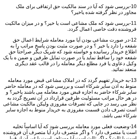
10-بررسی شود که آیا در سند مالکیت حق ارتفاقی برای ملک
مجاور در نظر گرفته شده یاخیر؟
11-بررسی شود که ملک مشاعی است یا خیر؟ و در میزان مالکیت
فروشنده دقت خاصی اعمال گردد.
12-در صورت مشاعی بودن آیا مورد معامله شرایط اعمال حق
شفعه را دارد یا خیر ؟ و در صورت مثبت بودن پاسخ مراتب را به
اطلاع خریدار رسانیده و خواسته شود که شریک دیگر صراحتاً حق
شفعه خود را ساقط نماید یا در صورت تمایل طرفین و ضمن ه با یک
وکیل دعاوی یا فرد مطلع دیگر معامله را در قالب عقد دیگری
منعقد نمائید.
13-به خریدار تفهیم گردد که در املاک مشاعی قبض مورد معامله
منوط به اذن سایر شرکاء است و بررسی شود که در معامله حاضر
سایر شرکاء حاضر به اجازه قبض مورد معامله می باشند یاخیر؟ و
در هر حال مراتب مسئولیت طرفین قرارداد در آن تصریح گردد به
نظر می رسد در جایی که تصرفات مفروزی ولیکن مالکیت مشاعی
است تصرف دادن قسمت مفروزی به خریدار منوط به اجازه سایر
شرکاء نمی باشد.
14-وضعیت فعلی مورد معامله بررسی شود که آیا اساساً تخلیه
است یا متصرف دارد ؟ و اگر متصرف دارد آیا متصرف آن فروشنده
است یا ثالث؟ و اگر ثالث است آیا مستاجر است یا غیر آن از قبیل