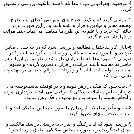
4-موقعیت جغرافیایی مورد معامله با سند مالکیت بررسی و تطبیق
گردد.
5-بررسی گردد که ملک در طرح های آموزشی فضای سبز طرح
توسعه معابر و میادین و قرار نداشته باشد و در این صورت و در
حالتی که خریدار با علم به این طرح ها معامله می نماید حتماً مراتب
در قرارداد تصریح گردد.
6-پایان کار ساختمان مطالعه و بررسی شود که در چه سالی صادر
گردیده و آیا مورد معامله مطابق پروانه احداث گردیده یا خیر؟ در
صورتی که مورد معامله فاقد پایان کار باشد و طرفین بر این اساس
حاضر به معامله باشند مراتب در قرارداد تصریح گردیده و معلوم
نمایند مسئولیت اخذ پایان کار و پرداخت جرائم احتمالی بر عهده چه
کسی می باشد.
7-دقت شود که ملک در رهن نبوده و یا در توقیف نباشد.توصیه می
شود از تنظیم معاملات املاکی که توقیف می باشند خودداری نموده
و انجام معامله را منوط به رفع توقیف و فک رهن نمائید.
8-خصوصاً در معاملات آپارتما ن ها صورت مجلس تفکیکی اخذ و با
سند مالکیت و بنچاق تطبیق گردد.
9-بررسی شود که آیا پارکینگ و انباری به درستی در سند مالکیت و
بنچاق قید گردیده و با صورت مجلس تفکیکی انطباق دارد یا خیر؟