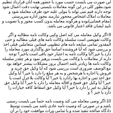
این صورت می بایست حسب مورد با حضور همه آنان قرارداد تنظیم
شود.بطور کلی در این گونه معاملات بایستی نهایت دقت اعمال شود
توجه دارند قیم نمی تواند با مولی علیه خود طرف معامله شود و
معاملات املاک اشخاص محجور نیازمند مجوز اداره سرپرستی
(مقام قضایی)بوده و هرگونه معامله بدون کسب مجوز و یا تصویب و
تایید ایشان فاقد اعتبار قانونی می باشد.
9-اگر وکیل معامله می کند اصل وکپی وکالت نامه مطالبه و اگر
وکالت تفویضی است سلسله وکالت نامه های قبلی مطالبه و حتی
المقدور تمامی مبایعه نامه های تنظیمی فیمابین متعاملین قبلی اخذ
و بررسی شود که آیا فروشنده اساساً حق واگذاری مورد معامله را
دارد یا خیر؟آیا وکالت نامه به اعتبار خود باقی است یاخیر؟ توجه
دارند از معاملات با وکالت می بایست پرهیز نمود و هر چقدر سلسله
وکالت نامه ها زیادتر باشد احتمال بروز مشکلات بیشتر خواهد بود
مع الوصف ضروری است بررسی شود که آیا وکیل حق خرید و
فروش یا اجاره با هرشخص و به هر مبلغ را دارد یا خیر؟ آیا وکیل
حق اخذ ثمن و اجاره بها رادارد یا خیر؟ آیا وکالت بلاعزل است یا
خیر؟ آیا وکیل حق فسخ و اقاله معامله را دارد یا خیر؟ آیا وکیل حق
توکیل به غیر را دارد یا خیر؟ آیا وکیل حق اسقاط کافه خیارات را
دارد یا خیر ؟ و
10-اگر وصی معامله می کند وصیت نامه حتماً می بایست رسمی
باشد.و در صورتی که وصیت نامه عادی باشد می بایست توسط
دادگاه صالحه تنفیذ شده و یا تمامی وراث موافقت خود را بر آن