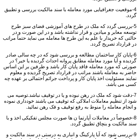
4-موقعیت جغرافیایی مورد معامله با سند مالکیت بررسی و تطبیق
گردد.
5-بررسی گردد که ملک در طرح های آموزشی فضای سبز طرح
توسعه معابر و میادین و قرار نداشته باشد و در این صورت و در
حالتی که خریدار با علم به این طرح ها معامله می نماید حتماً مراتب
در قرارداد تصریح گردد.
6-پایان کار ساختمان مطالعه و بررسی شود که در چه سالی صادر
گردیده و آیا مورد معامله مطابق پروانه احداث گردیده یا خیر؟ در
صورتی که مورد معامله فاقد پایان کار باشد و طرفین بر این اساس
حاضر به معامله باشند مراتب در قرارداد تصریح گردیده و معلوم
نمایند مسئولیت اخذ پایان کار و پرداخت جرائم احتمالی بر عهده چه
کسی می باشد.
7-دقت شود که ملک در رهن نبوده و یا در توقیف نباشد.توصیه می
شود از تنظیم معاملات املاکی که توقیف می باشند خودداری نموده
و انجام معامله را منوط به رفع توقیف و فک رهن نمائید.
8-خصوصاً در معاملات آپارتما ن ها صورت مجلس تفکیکی اخذ و با
سند مالکیت و بنچاق تطبیق گردد.
9-بررسی شود که آیا پارکینگ و انباری به درستی در سند مالکیت و