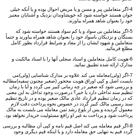
4-اگر متعاملین پیر و مسن و یا مریض احوال بوده و یا آنکه خیلی
جوان هستند خواسته شود که خویشاوندان نزدیک و آشنایان معتبر
خود را بعنوان شاهد همراه بیاورند.
5-اگر متعاملین بی سواد و یا کم سواد هستند خواسته شود که
بستگان و نزدیکان باسواد خود را بعنوان شاهد همراه بیاورند و حتماً
متعاملین و شهود ایشان را از مفاد و شرایط قرارداد بطور کامل
مطلع فرمائید.
6-هویت کامل متعاملین و اسناد سجلی آنها را با اسناد مالکیت و
مدارک ارائه شده تطبیق نمائید.
7-اگر (ولی)معامله می کند علاوه بر مدارک شناسایی (ولی)می
بایست اصل و کپی اوراق هویت محجور (صغیر مجنون سفیه)مطالبه
و بررسی شود که صغیر در چه زمانی کبیر می گردد و آیا با زمان
تنظیم سند تداخلی دارد یا خیر؟ درصورت وجود تداخل به این معنی
که در زمان تنظیم قرارداد عادی مالک صغیر بوده و در تاریخ تنظیم
سند رسمی مالک کبیر گردد در خصوص نحوه پرداخت دقت لازم
معمول گردیده و پس از بلوغ رشد ثمن معامله می بایست به مالک
پرداخت شود و پرداخت به غیر او رافع مسئولیت خریدار نخواهد بود.
8-اگر قیم معامله می کند اصل قیم نامه و کپی آن مطالبه و بررسی
گردد قیم به تنهایی حق معامله دارد و یا اینکه قیم دیگری وجود