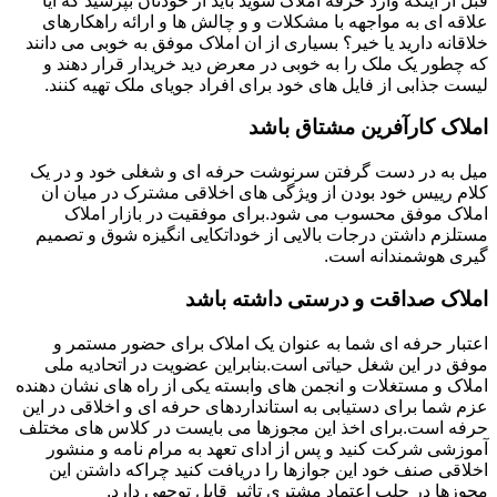
قبل از اینکه وارد حرفه املاک شوید باید از خودتان بپرسید که آیا
علاقه ای به مواجهه با مشکلات و و چالش ها و ارائه راهکارهای
خلاقانه دارید یا خیر؟ بسیاری از ان املاک موفق به خوبی می دانند
که چطور یک ملک را به خوبی در معرض دید خریدار قرار دهند و
لیست جذابی از فایل های خود برای افراد جویای ملک تهیه کنند.
املاک کارآفرین مشتاق باشد
میل به در دست گرفتن سرنوشت حرفه ای و شغلی خود و در یک
کلام رییس خود بودن از ویژگی های اخلاقی مشترک در میان ان
املاک موفق محسوب می شود.برای موفقیت در بازار املاک
مستلزم داشتن درجات بالایی از خوداتکایی انگیزه شوق و تصمیم
گیری هوشمندانه است.
املاک صداقت و درستی داشته باشد
اعتبار حرفه ای شما به عنوان یک املاک برای حضور مستمر و
موفق در این شغل حیاتی است.بنابراین عضویت در اتحادیه ملی
املاک و مستغلات و انجمن های وابسته یکی از راه های نشان دهنده
عزم شما برای دستیابی به استانداردهای حرفه ای و اخلاقی در این
حرفه است.برای اخذ این مجوزها می بایست در کلاس های مختلف
آموزشی شرکت کنید و پس از ادای تعهد به مرام نامه و منشور
اخلاقی صنف خود این جوازها را دریافت کنید چراکه داشتن این
مجوزها در جلب اعتماد مشتری تاثیر قابل توجهی دارد.