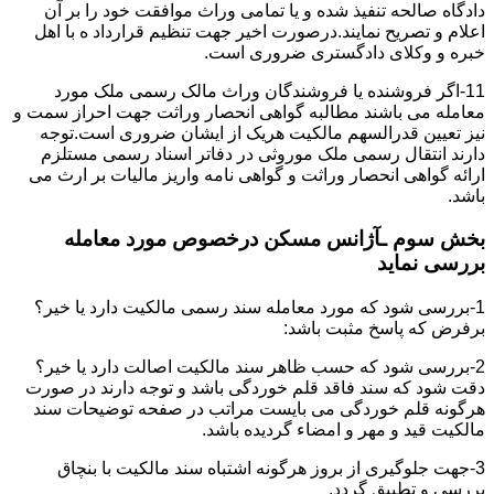
دادگاه صالحه تنفیذ شده و یا تمامی وراث موافقت خود را بر آن
اعلام و تصریح نمایند.درصورت اخیر جهت تنظیم قرارداد ه با اهل
خبره و وکلای دادگستری ضروری است.
11-اگر فروشنده یا فروشندگان وراث مالک رسمی ملک مورد
معامله می باشند مطالبه گواهی انحصار وراثت جهت احراز سمت و
نیز تعیین قدرالسهم مالکیت هریک از ایشان ضروری است.توجه
دارند انتقال رسمی ملک موروثی در دفاتر اسناد رسمی مستلزم
ارائه گواهی انحصار وراثت و گواهی نامه واریز مالیات بر ارث می
باشد.
بخش سوم ـآژانس مسکن درخصوص مورد معامله
بررسی نماید
1-بررسی شود که مورد معامله سند رسمی مالکیت دارد یا خیر؟
برفرض که پاسخ مثبت باشد:
2-بررسی شود که حسب ظاهر سند مالکیت اصالت دارد یا خیر؟
دقت شود که سند فاقد قلم خوردگی باشد و توجه دارند در صورت
هرگونه قلم خوردگی می بایست مراتب در صفحه توضیحات سند
مالکیت قید و مهر و امضاء گردیده باشد.
3-جهت جلوگیری از بروز هرگونه اشتباه سند مالکیت با بنچاق
بررسی و تطبیق گردد.