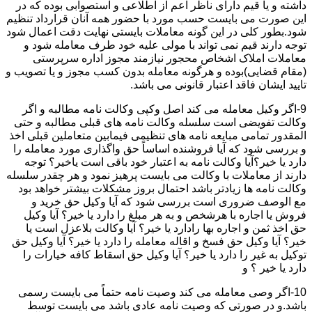
داشته و یا قیم دارای ناظر اعم از اطلاعی و استصوابی بوده که در
این صورت می بایست حسب مورد با حضور همه آنان قرارداد تنظیم
شود.بطور کلی در این گونه معاملات بایستی نهایت دقت اعمال شود
توجه دارند قیم نمی تواند با مولی علیه خود طرف معامله شود و
معاملات املاک اشخاص محجور نیازمند مجوز اداره سرپرستی
(مقام قضایی)بوده و هرگونه معامله بدون کسب مجوز و یا تصویب و
تایید ایشان فاقد اعتبار قانونی می باشد.
9-اگر وکیل معامله می کند اصل وکپی وکالت نامه مطالبه و اگر
وکالت تفویضی است سلسله وکالت نامه های قبلی مطالبه و حتی
المقدور تمامی مبایعه نامه های تنظیمی فیمابین متعاملین قبلی اخذ
و بررسی شود که آیا فروشنده اساساً حق واگذاری مورد معامله را
دارد یا خیر؟آیا وکالت نامه به اعتبار خود باقی است یاخیر؟ توجه
دارند از معاملات با وکالت می بایست پرهیز نمود و هر چقدر سلسله
وکالت نامه ها زیادتر باشد احتمال بروز مشکلات بیشتر خواهد بود
مع الوصف ضروری است بررسی شود که آیا وکیل حق خرید و
فروش یا اجاره با هرشخص و به هر مبلغ را دارد یا خیر؟ آیا وکیل
حق اخذ ثمن و اجاره بها رادارد یا خیر؟ آیا وکالت بلاعزل است یا
خیر؟ آیا وکیل حق فسخ و اقاله معامله را دارد یا خیر؟ آیا وکیل حق
توکیل به غیر را دارد یا خیر؟ آیا وکیل حق اسقاط کافه خیارات را
دارد یا خیر ؟ و
10-اگر وصی معامله می کند وصیت نامه حتماً می بایست رسمی
باشد.و در صورتی که وصیت نامه عادی باشد می بایست توسط