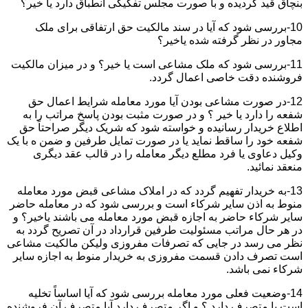
بنچاق قید گردیده و با صورت مجلس تفکیکی انطباق دارد یا خیر؟
10-بررسی شود که آیا در سند مالکیت حق ارتفاقی برای ملک
مجاور در نظر گرفته شده یاخیر؟
11-بررسی شود که ملک مشاعی است یا خیر؟ و در میزان مالکیت
فروشنده دقت خاصی اعمال گردد.
12-در صورت مشاعی بودن آیا مورد معامله شرایط اعمال حق
شفعه را دارد یا خیر ؟ و در صورت مثبت بودن پاسخ مراتب را به
اطلاع خریدار رسانیده و خواسته شود که شریک دیگر صراحتاً حق
شفعه خود را ساقط نماید یا در صورت تمایل طرفین و ضمن ه با یک
وکیل دعاوی یا فرد مطلع دیگر معامله را در قالب عقد دیگری
منعقد نمائید.
13-به خریدار تفهیم گردد که در املاک مشاعی قبض مورد معامله
منوط به اذن سایر شرکاء است و بررسی شود که در معامله حاضر
سایر شرکاء حاضر به اجازه قبض مورد معامله می باشند یاخیر؟ و
در هر حال مراتب مسئولیت طرفین قرارداد در آن تصریح گردد به
نظر می رسد در جایی که تصرفات مفروزی ولیکن مالکیت مشاعی
است تصرف دادن قسمت مفروزی به خریدار منوط به اجازه سایر
شرکاء نمی باشد.
14-وضعیت فعلی مورد معامله بررسی شود که آیا اساساً تخلیه
است یا متصرف دارد ؟ و اگر متصرف دارد آیا متصرف آن فروشنده