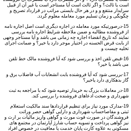
است یا ثالث؟ و اگر ثالث است آیا مستاجر است یا غیر آن از قبیل
سرایدار منتفع و و در هر حال بایستی مراتب در قرارداد تصریح و
چگونگی و زمان تسلیم مورد معامله معلوم گردد.
15-درصورتیکه مورد معامله در اجاره دیگری است اصل اجاره نامه
از فروشنده مطالبه و ضمن ملاحظه شرایط اجاره نامه بررسی
نمایند که تاریخ انقضاء اجاره چه زمانی می باشد و آیا مستاجر وجهی
از بابت قرض الحسنه در اختیار موجر دارد یا خیر؟ و ضمانت اجرای
تخلیه چیست و
16-قبض تلفن اخذ و بررسی شود که آیا فروشنده مالک خط تلفن
می باشد یا خیر؟
17-بررسی شود که آیا فروشنده بابت انشعابات آب فاضلاب برق و
گاز بدهکاری دارد یاخیر؟
18-در معاملات بزرگ به خریدار توصیه شود که با مراجعه به ثبت
شهرداری و صحت ادعاهای فروشنده را بررسی کند.
19-مدارک مورد نیاز برای تنظیم قراردادها سند مالکیت استعلام
ثبتی و مفاصاحساب شهرداری و دارایی گواهی حصر وراثت
فروشندگان در صورت فوت مورث و گواهی واریز مالیات بر ارث و
نیز گواهی پرداخت و تسویه حساب شارژ آپارتمان در مجتمع های
مسکونی به علاوه کارت پایان خدمت یا معافیت در خصوص افراد