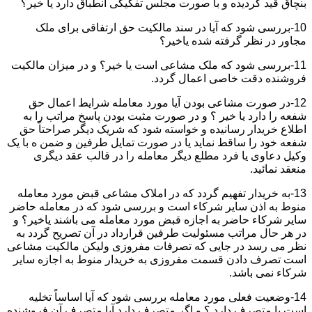
بنچاق قید گردیده و با صورت مجلس تفکیکی انطباق دارد یا خیر؟
10-بررسی شود که آیا در سند مالکیت حق ارتفاقی برای ملک
مجاور در نظر گرفته شده یاخیر؟
11-بررسی شود که ملک مشاعی است یا خیر؟ و در میزان مالکیت
فروشنده دقت خاصی اعمال گردد.
12-در صورت مشاعی بودن آیا مورد معامله شرایط اعمال حق
شفعه را دارد یا خیر ؟ و در صورت مثبت بودن پاسخ مراتب را به
اطلاع خریدار رسانیده و خواسته شود که شریک دیگر صراحتاً حق
شفعه خود را ساقط نماید یا در صورت تمایل طرفین و ضمن ه با یک
وکیل دعاوی یا فرد مطلع دیگر معامله را در قالب عقد دیگری
منعقد نمائید.
13-به خریدار تفهیم گردد که در املاک مشاعی قبض مورد معامله
منوط به اذن سایر شرکاء است و بررسی شود که در معامله حاضر
سایر شرکاء حاضر به اجازه قبض مورد معامله می باشند یاخیر؟ و
در هر حال مراتب مسئولیت طرفین قرارداد در آن تصریح گردد به
نظر می رسد در جایی که تصرفات مفروزی ولیکن مالکیت مشاعی
است تصرف دادن قسمت مفروزی به خریدار منوط به اجازه سایر
شرکاء نمی باشد.
14-وضعیت فعلی مورد معامله بررسی شود که آیا اساساً تخلیه
است یا متصرف دارد ؟ و اگر متصرف دارد آیا متصرف آن فروشنده