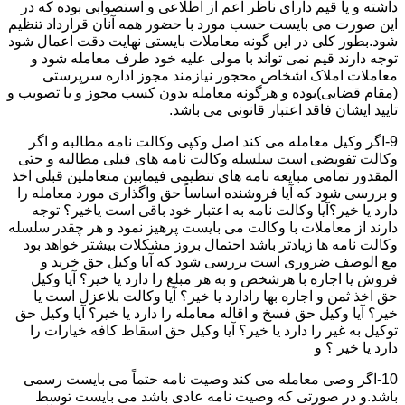
داشته و یا قیم دارای ناظر اعم از اطلاعی و استصوابی بوده که در
این صورت می بایست حسب مورد با حضور همه آنان قرارداد تنظیم
شود.بطور کلی در این گونه معاملات بایستی نهایت دقت اعمال شود
توجه دارند قیم نمی تواند با مولی علیه خود طرف معامله شود و
معاملات املاک اشخاص محجور نیازمند مجوز اداره سرپرستی
(مقام قضایی)بوده و هرگونه معامله بدون کسب مجوز و یا تصویب و
تایید ایشان فاقد اعتبار قانونی می باشد.
9-اگر وکیل معامله می کند اصل وکپی وکالت نامه مطالبه و اگر
وکالت تفویضی است سلسله وکالت نامه های قبلی مطالبه و حتی
المقدور تمامی مبایعه نامه های تنظیمی فیمابین متعاملین قبلی اخذ
و بررسی شود که آیا فروشنده اساساً حق واگذاری مورد معامله را
دارد یا خیر؟آیا وکالت نامه به اعتبار خود باقی است یاخیر؟ توجه
دارند از معاملات با وکالت می بایست پرهیز نمود و هر چقدر سلسله
وکالت نامه ها زیادتر باشد احتمال بروز مشکلات بیشتر خواهد بود
مع الوصف ضروری است بررسی شود که آیا وکیل حق خرید و
فروش یا اجاره با هرشخص و به هر مبلغ را دارد یا خیر؟ آیا وکیل
حق اخذ ثمن و اجاره بها رادارد یا خیر؟ آیا وکالت بلاعزل است یا
خیر؟ آیا وکیل حق فسخ و اقاله معامله را دارد یا خیر؟ آیا وکیل حق
توکیل به غیر را دارد یا خیر؟ آیا وکیل حق اسقاط کافه خیارات را
دارد یا خیر ؟ و
10-اگر وصی معامله می کند وصیت نامه حتماً می بایست رسمی
باشد.و در صورتی که وصیت نامه عادی باشد می بایست توسط