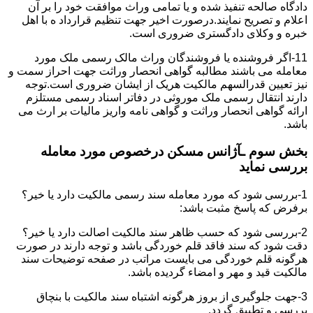
دادگاه صالحه تنفیذ شده و یا تمامی وراث موافقت خود را بر آن
اعلام و تصریح نمایند.درصورت اخیر جهت تنظیم قرارداد ه با اهل
خبره و وکلای دادگستری ضروری است.
11-اگر فروشنده یا فروشندگان وراث مالک رسمی ملک مورد
معامله می باشند مطالبه گواهی انحصار وراثت جهت احراز سمت و
نیز تعیین قدرالسهم مالکیت هریک از ایشان ضروری است.توجه
دارند انتقال رسمی ملک موروثی در دفاتر اسناد رسمی مستلزم
ارائه گواهی انحصار وراثت و گواهی نامه واریز مالیات بر ارث می
باشد.
بخش سوم ـآژانس مسکن درخصوص مورد معامله
بررسی نماید
1-بررسی شود که مورد معامله سند رسمی مالکیت دارد یا خیر؟
برفرض که پاسخ مثبت باشد:
2-بررسی شود که حسب ظاهر سند مالکیت اصالت دارد یا خیر؟
دقت شود که سند فاقد قلم خوردگی باشد و توجه دارند در صورت
هرگونه قلم خوردگی می بایست مراتب در صفحه توضیحات سند
مالکیت قید و مهر و امضاء گردیده باشد.
3-جهت جلوگیری از بروز هرگونه اشتباه سند مالکیت با بنچاق
بررسی و تطبیق گردد.