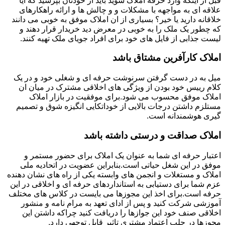
قبل از اینکه وارد حرفه املاک شوید باید از خودتان بپرسید که آیا
علاقه ای به مواجهه با مشکلات و و چالش ها و ارائه راهکارهای
خلاقانه دارید یا خیر؟ بسیاری از ان املاک موفق به خوبی می دانند
که چطور یک ملک را به خوبی در معرض دید خریدار قرار دهند و
لیست جذابی از فایل های خود برای افراد جویای ملک تهیه کنند.
املاک کارآفرین مشتاق باشد
میل به در دست گرفتن سرنوشت حرفه ای و شغلی خود و در یک
کلام رییس خود بودن از ویژگی های اخلاقی مشترک در میان ان
املاک موفق محسوب می شود.برای موفقیت در بازار املاک
مستلزم داشتن درجات بالایی از خوداتکایی انگیزه شوق و تصمیم
گیری هوشمندانه است.
املاک صداقت و درستی داشته باشد
اعتبار حرفه ای شما به عنوان یک املاک برای حضور مستمر و
موفق در این شغل حیاتی است.بنابراین عضویت در اتحادیه ملی
املاک و مستغلات و انجمن های وابسته یکی از راه های نشان دهنده
عزم شما برای دستیابی به استانداردهای حرفه ای و اخلاقی در این
حرفه است.برای اخذ این مجوزها می بایست در کلاس های مختلف
آموزشی شرکت کنید و پس از ادای تعهد به مرام نامه و منشور
اخلاقی صنف خود این جوازها را دریافت کنید چراکه داشتن این
مجوزها در جلب اعتماد مشتری تاثیر قابل توجهی دارد.