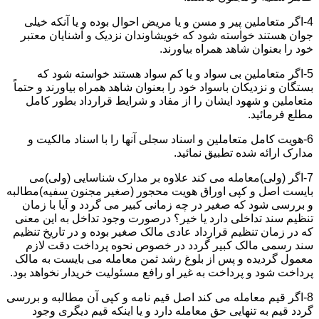
4-اگر متعاملین پیر و مسن و یا مریض احوال بوده و یا آنکه خیلی
جوان هستند خواسته شود که خویشاوندان نزدیک و آشنایان معتبر
خود را بعنوان شاهد همراه بیاورند.
5-اگر متعاملین بی سواد و یا کم سواد هستند خواسته شود که
بستگان و نزدیکان باسواد خود را بعنوان شاهد همراه بیاورند و حتماً
متعاملین و شهود ایشان را از مفاد و شرایط قرارداد بطور کامل
مطلع فرمائید.
6-هویت کامل متعاملین و اسناد سجلی آنها را با اسناد مالکیت و
مدارک ارائه شده تطبیق نمائید.
7-اگر (ولی)معامله می کند علاوه بر مدارک شناسایی (ولی)می
بایست اصل و کپی اوراق هویت محجور (صغیر مجنون سفیه)مطالبه
و بررسی شود که صغیر در چه زمانی کبیر می گردد و آیا با زمان
تنظیم سند تداخلی دارد یا خیر؟ درصورت وجود تداخل به این معنی
که در زمان تنظیم قرارداد عادی مالک صغیر بوده و در تاریخ تنظیم
سند رسمی مالک کبیر گردد در خصوص نحوه پرداخت دقت لازم
معمول گردیده و پس از بلوغ رشد ثمن معامله می بایست به مالک
پرداخت شود و پرداخت به غیر او رافع مسئولیت خریدار نخواهد بود.
8-اگر قیم معامله می کند اصل قیم نامه و کپی آن مطالبه و بررسی
گردد قیم به تنهایی حق معامله دارد و یا اینکه قیم دیگری وجود