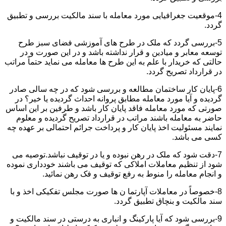
4-موقعیت جغرافیایی مورد معامله با سند مالکیت بررسی و تطبیق
گردد.
5-بررسی گردد که ملک در طرح های آموزشی فضای سبز طرح
توسعه معابر و میادین و قرار نداشته باشد و در این صورت و در
حالتی که خریدار با علم به این طرح ها معامله می نماید حتماً مراتب
در قرارداد تصریح گردد.
6-پایان کار ساختمان مطالعه و بررسی شود که در چه سالی صادر
گردیده و آیا مورد معامله مطابق پروانه احداث گردیده یا خیر؟ در
صورتی که مورد معامله فاقد پایان کار باشد و طرفین بر این اساس
حاضر به معامله باشند مراتب در قرارداد تصریح گردیده و معلوم
نمایند مسئولیت اخذ پایان کار و پرداخت جرائم احتمالی بر عهده چه
کسی می باشد.
7-دقت شود که ملک در رهن نبوده و یا در توقیف نباشد.توصیه می
شود از تنظیم معاملات املاکی که توقیف می باشند خودداری نموده
و انجام معامله را منوط به رفع توقیف و فک رهن نمائید.
8-خصوصاً در معاملات آپارتما ن ها صورت مجلس تفکیکی اخذ و با
سند مالکیت و بنچاق تطبیق گردد.
9-بررسی شود که آیا پارکینگ و انباری به درستی در سند مالکیت و