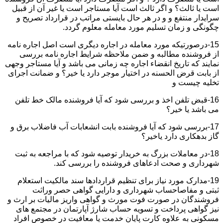
است یا ثالث؟ و اگر ثالث است آیا مستاجر است یا غیر آن از قبیل
سرایدار منتفع و و در هر حال بایستی مراتب در قرارداد تصریح و
چگونگی و زمان تسلیم مورد معامله معلوم گردد.
15-درصورتیکه مورد معامله در اجاره دیگری است اصل اجاره نامه
از فروشنده مطالبه و ضمن ملاحظه شرایط اجاره نامه بررسی
نمایند که تاریخ انقضاء اجاره چه زمانی می باشد و آیا مستاجر وجهی
از بابت قرض الحسنه در اختیار موجر دارد یا خیر؟ و ضمانت اجرای
تخلیه چیست و
16-قبض تلفن اخذ و بررسی شود که آیا فروشنده مالک خط تلفن
می باشد یا خیر؟
17-بررسی شود که آیا فروشنده بابت انشعابات آب فاضلاب برق و
گاز بدهکاری دارد یاخیر؟
18-در معاملات بزرگ به خریدار توصیه شود که با مراجعه به ثبت
شهرداری و صحت ادعاهای فروشنده را بررسی کند.
19-مدارک مورد نیاز برای تنظیم قراردادها سند مالکیت استعلام
ثبتی و مفاصاحساب شهرداری و دارایی گواهی حصر وراثت
فروشندگان در صورت فوت مورث و گواهی واریز مالیات بر ارث و
نیز گواهی پرداخت و تسویه حساب شارژ آپارتمان در مجتمع های
مسکونی به علاوه کارت پایان خدمت یا معافیت در خصوص افراد