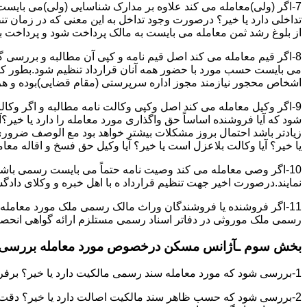
7-اگر (ولی)معامله می کند علاوه بر مدارک شناسایی (ولی)می بایس
تداخلی دارد یا خیر؟ درصورت وجود تداخل به این معنی که در زمان 
از بلوغ رشد ثمن معامله می بایست به مالک پرداخت شود و پرداخت به 
8-اگر قیم معامله می کند اصل قیم نامه و کپی آن مطالبه و بررسی گر
می بایست حسب مورد با حضور همه آنان قرارداد تنظیم شود.بطور کلی 
اشخاص محجور نیازمند مجوز اداره سرپرستی (مقام قضایی)بوده و هرگو
9-اگر وکیل معامله می کند اصل وکپی وکالت نامه مطالبه و اگر وکا
شود که آیا فروشنده اساساً حق واگذاری مورد معامله را دارد یا خیر؟آ
زیادتر باشد احتمال بروز مشکلات بیشتر خواهد بود مع الوصف ضروری ا
یا خیر؟ آیا وکالت بلاعزل است یا خیر؟ آیا وکیل حق فسخ و اقاله معامله
10-اگر وصی معامله می کند وصیت نامه حتماً می بایست رسمی باشد
نمایند.درصورت اخیر جهت تنظیم قرارداد ه با اهل خبره و وکلای د
11-اگر فروشنده یا فروشندگان وراث مالک رسمی ملک مورد معامله
رسمی ملک موروثی در دفاتر اسناد رسمی مستلزم ارائه گواهی انحصار 
بخش سوم ـآژانس مسکن درخصوص مورد معامله بررسی ن
1-بررسی شود که مورد معامله سند رسمی مالکیت دارد یا خیر؟ برفرض که پاسخ مثبت باشد:
2-بررسی شود که حسب ظاهر سند مالکیت اصالت دارد یا خیر؟ دقت 