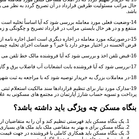
حال مراتب مسئولیت طرفین قرارداد در آن تصریح گردد به نظر می
باشد.
14-وضعیت فعلی مورد معامله بررسی شود که آیا اساساً تخلیه است 
منتفع و و در هر حال بایستی مراتب در قرارداد تصریح و چگونگی و زم
15-درصورتیکه مورد معامله در اجاره دیگری است اصل اجاره نامه ا
قرض الحسنه در اختیار موجر دارد یا خیر؟ و ضمانت اجرای تخلیه چی
16-قبض تلفن اخذ و بررسی شود که آیا فروشنده مالک خط تلفن می باشد یا خیر؟
17-بررسی شود که آیا فروشنده بابت انشعابات آب فاضلاب برق و گاز بدهکاری دارد یاخیر؟
18-در معاملات بزرگ به خریدار توصیه شود که با مراجعه به ثبت شهرداری و صحت ادعاهای فروشنده را بررسی کند.
19-مدارک مورد نیاز برای تنظیم قراردادها سند مالکیت استعلام 
پرداخت و تسویه حساب شارژ آپارتمان در مجتمع های مسکونی به عل
بنگاه مسکن چه ویژگی باید داشته باشد؟
یک بنگاه مسکن باید فهرستی تنظیم کند و آن را به متقاضیان ارا
بنگاه مسکن برای ه بهتر به متقاضی ملک باید ملک های بسیاری 
یک بنگاه مسکن باید همکاری کاملی با فروشنده در جهت قیمت
بازبینی قیمت های نهایی بر عهده املاک است