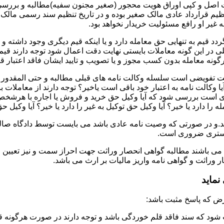
ت اصل و کپی اوراق هویت محجور (صغیر مجنون سفیه)مطالبه و بررسی ش
تنظیم قرارداد عادی مالک صغیر بوده و در تاریخ تنظیم سند رسمی ما
غیر او رافع مسئولیت خریدار نخواهد بود.
دد قیم به تنهایی حق معامله دارد و یا اینکه قیم دیگری وجود داشته و
در این گونه معاملات بایستی نهایت دقت اعمال شود توجه دارند قیم 
نه معامله بدون کسب مجوز و یا تصویب و تایید ایشان فاقد اعتبار قا
لت تفویضی است سلسله وکالت نامه های قبلی مطالبه و حتی المقدور ت
یا وکالت نامه به اعتبار خود باقی است یاخیر؟ توجه دارند از معاملات
ست بررسی شود که آیا وکیل حق خرید و فروش یا اجاره با هرشخص و به ه
 را دارد یا خیر؟ آیا وکیل حق توکیل به غیر را دارد یا خیر؟ آیا وکیل ح
.و در صورتی که وصیت نامه عادی باشد می بایست توسط دادگاه صالحه 
ادگستری ضروری است.
 می باشند مطالبه گواهی انحصار وراثت جهت احراز سمت و نیز تعیین 
وراثت و گواهی نامه واریز مالیات بر ارث می باشد.
ماید
شود که سند فاقد قلم خوردگی باشد و توجه دارند در صورت هرگونه