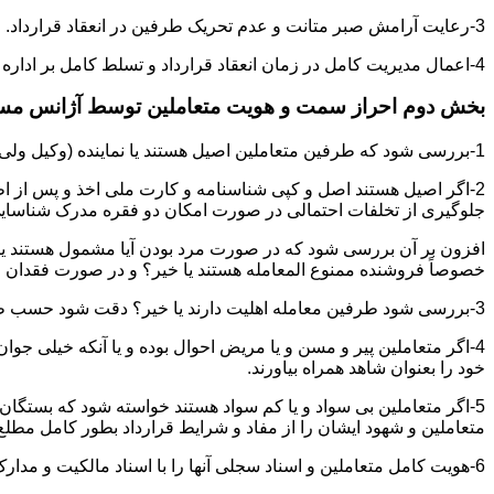
3-رعایت آرامش صبر متانت و عدم تحریک طرفین در انعقاد قرارداد.
4-اعمال مدیریت کامل در زمان انعقاد قرارداد و تسلط کامل بر اداره بحث و مذاکره ضمن هوشیاری و سرعت انتقال بالا.
بخش دوم احراز سمت و هویت متعاملین توسط آژانس م
1-بررسی شود که طرفین متعاملین اصیل هستند یا نماینده (وکیل ولی قیم وصی)
2-اگر اصیل هستند اصل و کپی شناسنامه و کارت ملی اخذ و پس از ا
جلوگیری از تخلفات احتمالی در صورت امکان دو فقره مدرک شناسای
افزون بر آن بررسی شود که در صورت مرد بودن آیا مشمول هستند یا خیر
خصوصاً فروشنده ممنوع المعامله هستند یا خیر؟ و در صورت فقدان موا
3-بررسی شود طرفین معامله اهلیت دارند یا خیر؟ دقت شود حسب ظاهر سفیه و مجنون نباشند.
4-اگر متعاملین پیر و مسن و یا مریض احوال بوده و یا آنکه خیلی جو
خود را بعنوان شاهد همراه بیاورند.
5-اگر متعاملین بی سواد و یا کم سواد هستند خواسته شود که بستگان و 
متعاملین و شهود ایشان را از مفاد و شرایط قرارداد بطور کامل مطلع 
6-هویت کامل متعاملین و اسناد سجلی آنها را با اسناد مالکیت و مدارک ارائه شده تطبیق نمائید.