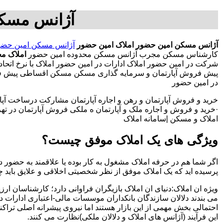
آژانس مسکن
آژانس مسکن امین حضور
املاک امین حضور
آژانس مسکن امین حضو
کارشناس مسکن مجرب آژانس مسکن محدوده امین حضور
املاک م
شرکت در امین حضور املاک ادارات در امین حضور املاک با نرخ اتحادی
پیش فروش آپارتمان و سرمایه گذاری مسکن مسکن اقساطی پیش فرو
در امین حضور
خرید و فروش آپارتمان و رهن و اجاره آپارتمان مشارکت درساخت آپار
·خرید و فروش و اجاره ملک و آپارتمان ه ملکی فروش آپارتمان در تهران
املاک و مسکن |سامانه املاک
ویژگی های یک املاک موفق چیست؟
اگر شما هم در حرفه املاک مشغول به کار بوده یا علاقمند به حضور در
پرسیده اید که یک املاک موفق از نظر شخصیتی اخلاقی و علایق باید 
ویژه ان املاک:دنیای ان املاک بازیگران فراوانی دارد؛ کارشناسان ارز
می بندند دلالان سازندگان بانکداران موسسات مالی-اعتباری ادارات 
احتمالی بخش مهمی از این بازار هستند اما نیروی پیشرانه اصلی تراک
این فرآیند (آژانس های املاک و دلالان ملکی)نظارت می کنند.