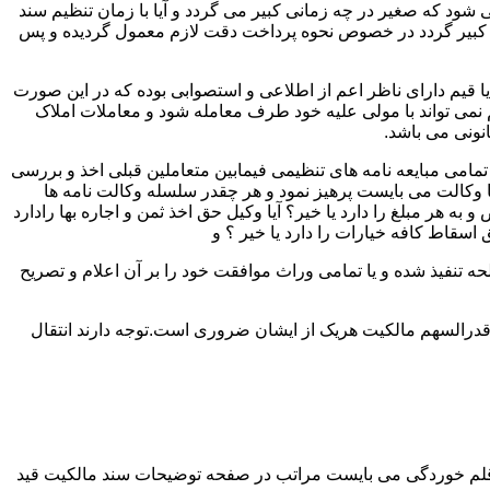
ود که صغیر در چه زمانی کبیر می گردد و آیا با زمان تنظیم سند
لک کبیر گردد در خصوص نحوه پرداخت دقت لازم معمول گردیده و پس
 یا قیم دارای ناظر اعم از اطلاعی و استصوابی بوده که در این صورت
نمی تواند با مولی علیه خود طرف معامله شود و معاملات املاک
نونی می باشد.
مامی مبایعه نامه های تنظیمی فیمابین متعاملین قبلی اخذ و بررسی
 با وکالت می بایست پرهیز نمود و هر چقدر سلسله وکالت نامه ها
ر مبلغ را دارد یا خیر؟ آیا وکیل حق اخذ ثمن و اجاره بها رادارد
ق اسقاط کافه خیارات را دارد یا خیر ؟ و
تنفیذ شده و یا تمامی وراث موافقت خود را بر آن اعلام و تصریح
قدرالسهم مالکیت هریک از ایشان ضروری است.توجه دارند انتقال
 قلم خوردگی می بایست مراتب در صفحه توضیحات سند مالکیت قید