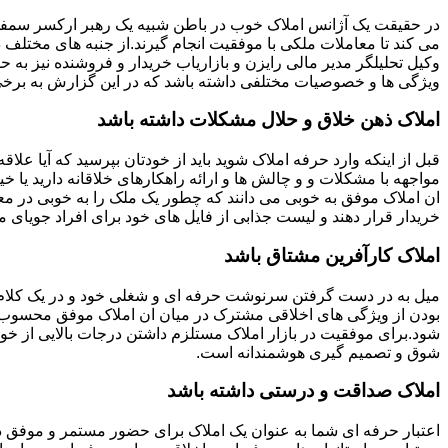
در حقیقت یک آژانس املاک خوب در باطن شبیه یک رهبر ارکسر سمفون
می کند تا معاملات ملکی با موفقیت انجام گیرند.از جنبه های مختلف د
وکیل تحلیلگر مدیر مالی رایزن و بازاریاب خریدار و فروشنده نیز به ح
ویژگی ها و خصوصیات مختلفی داشته باشد که در این گزارش به برخی ا
املاک ذهن خلاق و حلال مشکلات داشته باشد
قبل از اینکه وارد حرفه املاک شوید باید از خودتان بپرسید که آیا علاقه
مواجهه با مشکلات و و چالش ها و ارائه راهکارهای خلاقانه دارید یا خی
ان املاک موفق به خوبی می دانند که چطور یک ملک را به خوبی در م
خریدار قرار دهند و لیست جذابی از فایل های خود برای افراد جویای مل
املاک کارآفرین مشتاق باشد
میل به در دست گرفتن سرنوشت حرفه ای و شغلی خود و در یک کلام
بودن از ویژگی های اخلاقی مشترک در میان ان املاک موفق محسوب
شود.برای موفقیت در بازار املاک مستلزم داشتن درجات بالایی از خودا
شوق و تصمیم گیری هوشمندانه است.
املاک صداقت و درستی داشته باشد
اعتبار حرفه ای شما به عنوان یک املاک برای حضور مستمر و موفق در