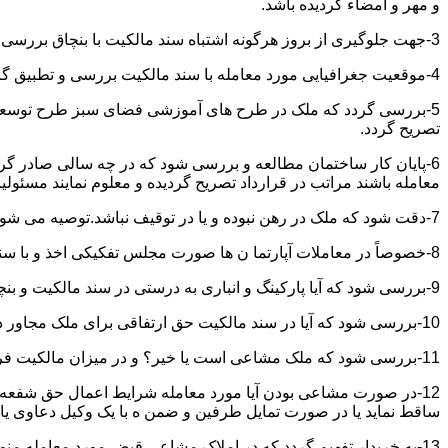
و مهر و امضاء گردیده باشد.
3-جهت جلوگیری از بروز هرگونه اشتباه سند مالکیت با بنچاق بررسی و تطبیق گردد.
4-موقعیت جغرافیایی مورد معامله با سند مالکیت بررسی و تطبیق گردد.
5-بررسی گردد که ملک در طرح های آموزشی فضای سبز طرح توسعه معابر
تصریح گردد.
6-پایان کار ساختمان مطالعه و بررسی شود که در چه سالی صادر گردی
معامله باشند مراتب در قرارداد تصریح گردیده و معلوم نمایند مسئول
7-دقت شود که ملک در رهن نبوده و یا در توقیف نباشد.توصیه می شود از تنظیم معاملات املاکی که توقیف می باشند خودداری نموده و انجام معامله را منوط به رفع توقیف و فک رهن نمائید.
8-خصوصاً در معاملات آپارتما ن ها صورت مجلس تفکیکی اخذ و با سند مالکیت و بنچاق تطبیق گردد.
9-بررسی شود که آیا پارکینگ و انباری به درستی در سند مالکیت و بنچاق قید گردیده و با صورت مجلس تفکیکی انطباق دارد یا خیر؟
10-بررسی شود که آیا در سند مالکیت حق ارتفاقی برای ملک مجاور در نظر گرفته شده یاخیر؟
11-بررسی شود که ملک مشاعی است یا خیر؟ و در میزان مالکیت فروشنده دقت خاصی اعمال گردد.
12-در صورت مشاعی بودن آیا مورد معامله شرایط اعمال حق شفعه ر
ساقط نماید یا در صورت تمایل طرفین و ضمن ه با یک وکیل دعاوی یا ف
13-به خریدار تفهیم گردد که در املاک مشاعی قبض مورد معامله م