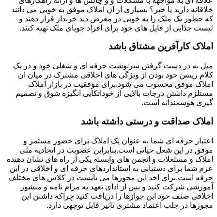
علاقه ای به مواجهه با مشکلات و و چالش ها و ارائه راهکارهای
خلاقانه دارید یا خیر؟ بسیاری از ان املاک موفق به خوبی می دانند
که چطور یک ملک را به خوبی در معرض دید خریدار قرار دهند و
لیست جذابی از فایل های خود برای افراد جویای ملک تهیه کنند.
املاک کارآفرین مشتاق باشد
میل به در دست گرفتن سرنوشت حرفه ای و شغلی خود و در یک
کلام رییس خود بودن از ویژگی های اخلاقی مشترک در میان ان
املاک موفق محسوب می شود.برای موفقیت در بازار املاک
مستلزم داشتن درجات بالایی از خوداتکایی انگیزه شوق و تصمیم
گیری هوشمندانه است.
املاک صداقت و درستی داشته باشد
اعتبار حرفه ای شما به عنوان یک املاک برای حضور مستمر و
موفق در این شغل حیاتی است.بنابراین عضویت در اتحادیه ملی
املاک و مستغلات و انجمن های وابسته یکی از راه های نشان دهنده
عزم شما برای دستیابی به استانداردهای حرفه ای و اخلاقی در این
حرفه است.برای اخذ این مجوزها می بایست در کلاس های مختلف
آموزشی شرکت کنید و پس از ادای تعهد به مرام نامه و منشور
اخلاقی صنف خود این جوازها را دریافت کنید چراکه داشتن این
مجوزها در جلب اعتماد مشتری تاثیر قابل توجهی دارد.