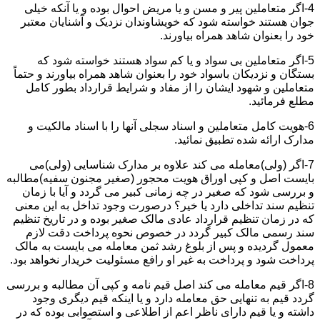
4-اگر متعاملین پیر و مسن و یا مریض احوال بوده و یا آنکه خیلی
جوان هستند خواسته شود که خویشاوندان نزدیک و آشنایان معتبر
خود را بعنوان شاهد همراه بیاورند.
5-اگر متعاملین بی سواد و یا کم سواد هستند خواسته شود که
بستگان و نزدیکان باسواد خود را بعنوان شاهد همراه بیاورند و حتماً
متعاملین و شهود ایشان را از مفاد و شرایط قرارداد بطور کامل
مطلع فرمائید.
6-هویت کامل متعاملین و اسناد سجلی آنها را با اسناد مالکیت و
مدارک ارائه شده تطبیق نمائید.
7-اگر (ولی)معامله می کند علاوه بر مدارک شناسایی (ولی)می
بایست اصل و کپی اوراق هویت محجور (صغیر مجنون سفیه)مطالبه
و بررسی شود که صغیر در چه زمانی کبیر می گردد و آیا با زمان
تنظیم سند تداخلی دارد یا خیر؟ درصورت وجود تداخل به این معنی
که در زمان تنظیم قرارداد عادی مالک صغیر بوده و در تاریخ تنظیم
سند رسمی مالک کبیر گردد در خصوص نحوه پرداخت دقت لازم
معمول گردیده و پس از بلوغ رشد ثمن معامله می بایست به مالک
پرداخت شود و پرداخت به غیر او رافع مسئولیت خریدار نخواهد بود.
8-اگر قیم معامله می کند اصل قیم نامه و کپی آن مطالبه و بررسی
گردد قیم به تنهایی حق معامله دارد و یا اینکه قیم دیگری وجود
داشته و یا قیم دارای ناظر اعم از اطلاعی و استصوابی بوده که در