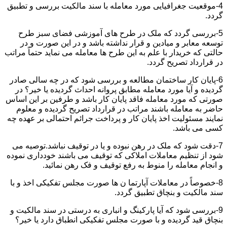
4-موقعیت جغرافیایی مورد معامله با سند مالکیت بررسی و تطبیق
گردد.
5-بررسی گردد که ملک در طرح های آموزشی فضای سبز طرح
توسعه معابر و میادین و قرار نداشته باشد و در این صورت و در
حالتی که خریدار با علم به این طرح ها معامله می نماید حتماً مراتب
در قرارداد تصریح گردد.
6-پایان کار ساختمان مطالعه و بررسی شود که در چه سالی صادر
گردیده و آیا مورد معامله مطابق پروانه احداث گردیده یا خیر؟ در
صورتی که مورد معامله فاقد پایان کار باشد و طرفین بر این اساس
حاضر به معامله باشند مراتب در قرارداد تصریح گردیده و معلوم
نمایند مسئولیت اخذ پایان کار و پرداخت جرائم احتمالی بر عهده چه
کسی می باشد.
7-دقت شود که ملک در رهن نبوده و یا در توقیف نباشد.توصیه می
شود از تنظیم معاملات املاکی که توقیف می باشند خودداری نموده
و انجام معامله را منوط به رفع توقیف و فک رهن نمائید.
8-خصوصاً در معاملات آپارتما ن ها صورت مجلس تفکیکی اخذ و با
سند مالکیت و بنچاق تطبیق گردد.
9-بررسی شود که آیا پارکینگ و انباری به درستی در سند مالکیت و
بنچاق قید گردیده و با صورت مجلس تفکیکی انطباق دارد یا خیر؟