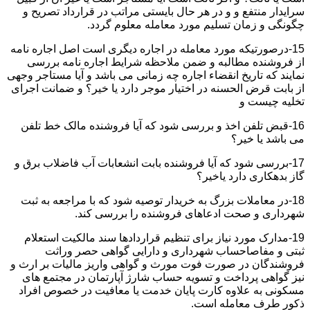
سرایدار منتفع و و در هر حال بایستی مراتب در قرارداد تصریح و
چگونگی و زمان تسلیم مورد معامله معلوم گردد.
15-درصورتیکه مورد معامله در اجاره دیگری است اصل اجاره نامه
از فروشنده مطالبه و ضمن ملاحظه شرایط اجاره نامه بررسی
نمایند که تاریخ انقضاء اجاره چه زمانی می باشد و آیا مستاجر وجهی
از بابت قرض الحسنه در اختیار موجر دارد یا خیر؟ و ضمانت اجرای
تخلیه چیست و
16-قبض تلفن اخذ و بررسی شود که آیا فروشنده مالک خط تلفن
می باشد یا خیر؟
17-بررسی شود که آیا فروشنده بابت انشعابات آب فاضلاب برق و
گاز بدهکاری دارد یاخیر؟
18-در معاملات بزرگ به خریدار توصیه شود که با مراجعه به ثبت
شهرداری و صحت ادعاهای فروشنده را بررسی کند.
19-مدارک مورد نیاز برای تنظیم قراردادها سند مالکیت استعلام
ثبتی و مفاصاحساب شهرداری و دارایی گواهی حصر وراثت
فروشندگان در صورت فوت مورث و گواهی واریز مالیات بر ارث و
نیز گواهی پرداخت و تسویه حساب شارژ آپارتمان در مجتمع های
مسکونی به علاوه کارت پایان خدمت یا معافیت در خصوص افراد
ذکور طرف معامله است.