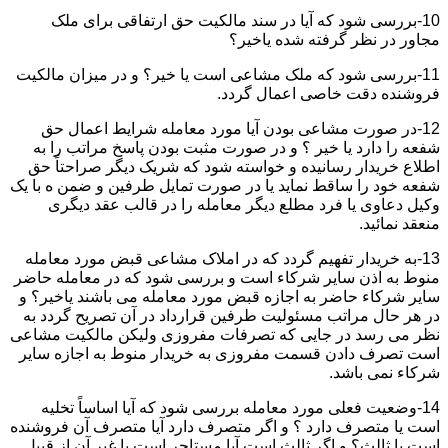
10-بررسی شود که آیا در سند مالکیت حق ارتفاقی برای ملک
مجاور در نظر گرفته شده یاخیر؟
11-بررسی شود که ملک مشاعی است یا خیر؟ و در میزان مالکیت
فروشنده دقت خاصی اعمال گردد.
12-در صورت مشاعی بودن آیا مورد معامله شرایط اعمال حق
شفعه را دارد یا خیر ؟ و در صورت مثبت بودن پاسخ مراتب را به
اطلاع خریدار رسانیده و خواسته شود که شریک دیگر صراحتاً حق
شفعه خود را ساقط نماید یا در صورت تمایل طرفین و ضمن ه با یک
وکیل دعاوی یا فرد مطلع دیگر معامله را در قالب عقد دیگری
منعقد نمائید.
13-به خریدار تفهیم گردد که در املاک مشاعی قبض مورد معامله
منوط به اذن سایر شرکاء است و بررسی شود که در معامله حاضر
سایر شرکاء حاضر به اجازه قبض مورد معامله می باشند یاخیر؟ و
در هر حال مراتب مسئولیت طرفین قرارداد در آن تصریح گردد به
نظر می رسد در جایی که تصرفات مفروزی ولیکن مالکیت مشاعی
است تصرف دادن قسمت مفروزی به خریدار منوط به اجازه سایر
شرکاء نمی باشد.
14-وضعیت فعلی مورد معامله بررسی شود که آیا اساساً تخلیه
است یا متصرف دارد ؟ و اگر متصرف دارد آیا متصرف آن فروشنده
است یا ثالث؟ و اگر ثالث است آیا مستاجر است یا غیر آن از قبیل