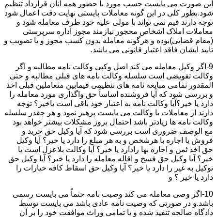
این صورت می بایست حسب مورد با حضور همه آنان قرارداد تنظیم
شود.بطور کلی در این گونه معاملات بایستی نهایت دقت اعمال شود
توجه دارند قیم نمی تواند با مولی علیه خود طرف معامله شود و
معاملات املاک اشخاص محجور نیازمند مجوز اداره سرپرستی
(مقام قضایی)بوده و هرگونه معامله بدون کسب مجوز و یا تصویب و
تایید ایشان فاقد اعتبار قانونی می باشد.
9-اگر وکیل معامله می کند اصل وکپی وکالت نامه مطالبه و اگر
وکالت تفویضی است سلسله وکالت نامه های قبلی مطالبه و حتی
المقدور تمامی مبایعه نامه های تنظیمی فیمابین متعاملین قبلی اخذ
و بررسی شود که آیا فروشنده اساساً حق واگذاری مورد معامله را
دارد یا خیر؟آیا وکالت نامه به اعتبار خود باقی است یاخیر؟ توجه
دارند از معاملات با وکالت می بایست پرهیز نمود و هر چقدر سلسله
وکالت نامه ها زیادتر باشد احتمال بروز مشکلات بیشتر خواهد بود
مع الوصف ضروری است بررسی شود که آیا وکیل حق خرید و
فروش یا اجاره با هرشخص و به هر مبلغ را دارد یا خیر؟ آیا وکیل
حق اخذ ثمن و اجاره بها رادارد یا خیر؟ آیا وکالت بلاعزل است یا
خیر؟ آیا وکیل حق فسخ و اقاله معامله را دارد یا خیر؟ آیا وکیل حق
توکیل به غیر را دارد یا خیر؟ آیا وکیل حق اسقاط کافه خیارات را
دارد یا خیر ؟ و
10-اگر وصی معامله می کند وصیت نامه حتماً می بایست رسمی
باشد.و در صورتی که وصیت نامه عادی باشد می بایست توسط
دادگاه صالحه تنفیذ شده و یا تمامی وراث موافقت خود را بر آن