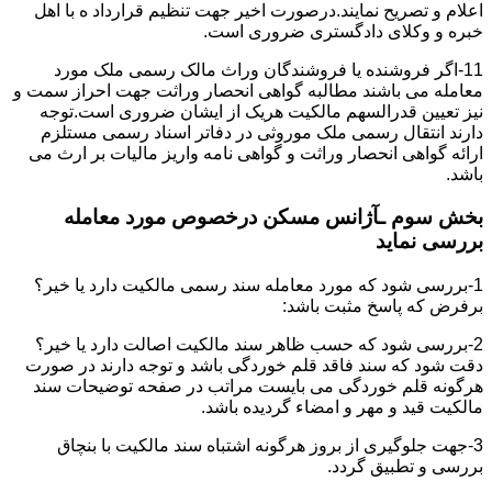
اعلام و تصریح نمایند.درصورت اخیر جهت تنظیم قرارداد ه با اهل
خبره و وکلای دادگستری ضروری است.
11-اگر فروشنده یا فروشندگان وراث مالک رسمی ملک مورد
معامله می باشند مطالبه گواهی انحصار وراثت جهت احراز سمت و
نیز تعیین قدرالسهم مالکیت هریک از ایشان ضروری است.توجه
دارند انتقال رسمی ملک موروثی در دفاتر اسناد رسمی مستلزم
ارائه گواهی انحصار وراثت و گواهی نامه واریز مالیات بر ارث می
باشد.
بخش سوم ـآژانس مسکن درخصوص مورد معامله
بررسی نماید
1-بررسی شود که مورد معامله سند رسمی مالکیت دارد یا خیر؟
برفرض که پاسخ مثبت باشد:
2-بررسی شود که حسب ظاهر سند مالکیت اصالت دارد یا خیر؟
دقت شود که سند فاقد قلم خوردگی باشد و توجه دارند در صورت
هرگونه قلم خوردگی می بایست مراتب در صفحه توضیحات سند
مالکیت قید و مهر و امضاء گردیده باشد.
3-جهت جلوگیری از بروز هرگونه اشتباه سند مالکیت با بنچاق
بررسی و تطبیق گردد.