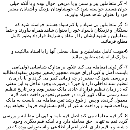
4-اگر متعاملین پیر و مسن و یا مریض احوال بوده و یا آنکه خیلی
جوان هستند خواسته شود که خویشاوندان نزدیک و آشنایان معتبر
خود را بعنوان شاهد همراه بیاورند.
5-اگر متعاملین بی سواد و یا کم سواد هستند خواسته شود که
بستگان و نزدیکان باسواد خود را بعنوان شاهد همراه بیاورند و حتماً
متعاملین و شهود ایشان را از مفاد و شرایط قرارداد بطور کامل
مطلع فرمائید.
6-هویت کامل متعاملین و اسناد سجلی آنها را با اسناد مالکیت و
مدارک ارائه شده تطبیق نمائید.
7-اگر (ولی)معامله می کند علاوه بر مدارک شناسایی (ولی)می
بایست اصل و کپی اوراق هویت محجور (صغیر مجنون سفیه)مطالبه
و بررسی شود که صغیر در چه زمانی کبیر می گردد و آیا با زمان
تنظیم سند تداخلی دارد یا خیر؟ درصورت وجود تداخل به این معنی
که در زمان تنظیم قرارداد عادی مالک صغیر بوده و در تاریخ تنظیم
سند رسمی مالک کبیر گردد در خصوص نحوه پرداخت دقت لازم
معمول گردیده و پس از بلوغ رشد ثمن معامله می بایست به مالک
پرداخت شود و پرداخت به غیر او رافع مسئولیت خریدار نخواهد بود.
8-اگر قیم معامله می کند اصل قیم نامه و کپی آن مطالبه و بررسی
گردد قیم به تنهایی حق معامله دارد و یا اینکه قیم دیگری وجود
داشته و یا قیم دارای ناظر اعم از اطلاعی و استصوابی بوده که در