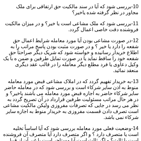
10-بررسی شود که آیا در سند مالکیت حق ارتفاقی برای ملک
مجاور در نظر گرفته شده یاخیر؟
11-بررسی شود که ملک مشاعی است یا خیر؟ و در میزان مالکیت
فروشنده دقت خاصی اعمال گردد.
12-در صورت مشاعی بودن آیا مورد معامله شرایط اعمال حق
شفعه را دارد یا خیر ؟ و در صورت مثبت بودن پاسخ مراتب را به
اطلاع خریدار رسانیده و خواسته شود که شریک دیگر صراحتاً حق
شفعه خود را ساقط نماید یا در صورت تمایل طرفین و ضمن ه با یک
وکیل دعاوی یا فرد مطلع دیگر معامله را در قالب عقد دیگری
منعقد نمائید.
13-به خریدار تفهیم گردد که در املاک مشاعی قبض مورد معامله
منوط به اذن سایر شرکاء است و بررسی شود که در معامله حاضر
سایر شرکاء حاضر به اجازه قبض مورد معامله می باشند یاخیر؟ و
در هر حال مراتب مسئولیت طرفین قرارداد در آن تصریح گردد به
نظر می رسد در جایی که تصرفات مفروزی ولیکن مالکیت مشاعی
است تصرف دادن قسمت مفروزی به خریدار منوط به اجازه سایر
شرکاء نمی باشد.
14-وضعیت فعلی مورد معامله بررسی شود که آیا اساساً تخلیه
است یا متصرف دارد ؟ و اگر متصرف دارد آیا متصرف آن فروشنده
است یا ثالث؟ و اگر ثالث است آیا مستاجر است یا غیر آن از قبیل