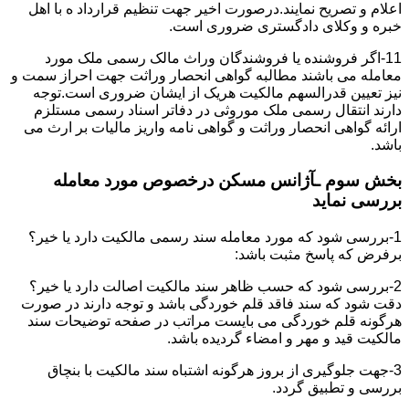
اعلام و تصریح نمایند.درصورت اخیر جهت تنظیم قرارداد ه با اهل
خبره و وکلای دادگستری ضروری است.
11-اگر فروشنده یا فروشندگان وراث مالک رسمی ملک مورد
معامله می باشند مطالبه گواهی انحصار وراثت جهت احراز سمت و
نیز تعیین قدرالسهم مالکیت هریک از ایشان ضروری است.توجه
دارند انتقال رسمی ملک موروثی در دفاتر اسناد رسمی مستلزم
ارائه گواهی انحصار وراثت و گواهی نامه واریز مالیات بر ارث می
باشد.
بخش سوم ـآژانس مسکن درخصوص مورد معامله
بررسی نماید
1-بررسی شود که مورد معامله سند رسمی مالکیت دارد یا خیر؟
برفرض که پاسخ مثبت باشد:
2-بررسی شود که حسب ظاهر سند مالکیت اصالت دارد یا خیر؟
دقت شود که سند فاقد قلم خوردگی باشد و توجه دارند در صورت
هرگونه قلم خوردگی می بایست مراتب در صفحه توضیحات سند
مالکیت قید و مهر و امضاء گردیده باشد.
3-جهت جلوگیری از بروز هرگونه اشتباه سند مالکیت با بنچاق
بررسی و تطبیق گردد.