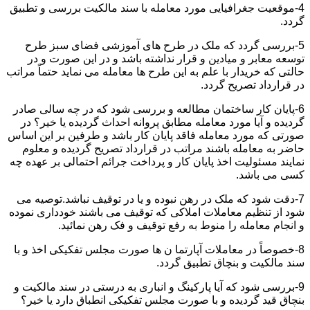
4-موقعیت جغرافیایی مورد معامله با سند مالکیت بررسی و تطبیق
گردد.
5-بررسی گردد که ملک در طرح های آموزشی فضای سبز طرح
توسعه معابر و میادین و قرار نداشته باشد و در این صورت و در
حالتی که خریدار با علم به این طرح ها معامله می نماید حتماً مراتب
در قرارداد تصریح گردد.
6-پایان کار ساختمان مطالعه و بررسی شود که در چه سالی صادر
گردیده و آیا مورد معامله مطابق پروانه احداث گردیده یا خیر؟ در
صورتی که مورد معامله فاقد پایان کار باشد و طرفین بر این اساس
حاضر به معامله باشند مراتب در قرارداد تصریح گردیده و معلوم
نمایند مسئولیت اخذ پایان کار و پرداخت جرائم احتمالی بر عهده چه
کسی می باشد.
7-دقت شود که ملک در رهن نبوده و یا در توقیف نباشد.توصیه می
شود از تنظیم معاملات املاکی که توقیف می باشند خودداری نموده
و انجام معامله را منوط به رفع توقیف و فک رهن نمائید.
8-خصوصاً در معاملات آپارتما ن ها صورت مجلس تفکیکی اخذ و با
سند مالکیت و بنچاق تطبیق گردد.
9-بررسی شود که آیا پارکینگ و انباری به درستی در سند مالکیت و
بنچاق قید گردیده و با صورت مجلس تفکیکی انطباق دارد یا خیر؟