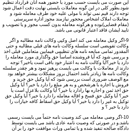
این صورت می بایست حسب مورد با حضور همه آنان قرارداد تنظیم
شود.بطور کلی در این گونه معاملات بایستی نهایت دقت اعمال شود
توجه دارند قیم نمی تواند با مولی علیه خود طرف معامله شود و
معاملات املاک اشخاص محجور نیازمند مجوز اداره سرپرستی
(مقام قضایی)بوده و هرگونه معامله بدون کسب مجوز و یا تصویب و
تایید ایشان فاقد اعتبار قانونی می باشد.
9-اگر وکیل معامله می کند اصل وکپی وکالت نامه مطالبه و اگر
وکالت تفویضی است سلسله وکالت نامه های قبلی مطالبه و حتی
المقدور تمامی مبایعه نامه های تنظیمی فیمابین متعاملین قبلی اخذ
و بررسی شود که آیا فروشنده اساساً حق واگذاری مورد معامله را
دارد یا خیر؟آیا وکالت نامه به اعتبار خود باقی است یاخیر؟ توجه
دارند از معاملات با وکالت می بایست پرهیز نمود و هر چقدر سلسله
وکالت نامه ها زیادتر باشد احتمال بروز مشکلات بیشتر خواهد بود
مع الوصف ضروری است بررسی شود که آیا وکیل حق خرید و
فروش یا اجاره با هرشخص و به هر مبلغ را دارد یا خیر؟ آیا وکیل
حق اخذ ثمن و اجاره بها رادارد یا خیر؟ آیا وکالت بلاعزل است یا
خیر؟ آیا وکیل حق فسخ و اقاله معامله را دارد یا خیر؟ آیا وکیل حق
توکیل به غیر را دارد یا خیر؟ آیا وکیل حق اسقاط کافه خیارات را
دارد یا خیر ؟ و
10-اگر وصی معامله می کند وصیت نامه حتماً می بایست رسمی
باشد.و در صورتی که وصیت نامه عادی باشد می بایست توسط
دادگاه صالحه تنفیذ شده و یا تمامی وراث موافقت خود را بر آن