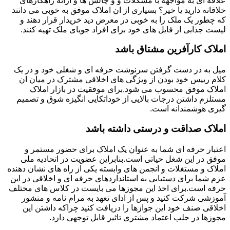
علاقه ای به مواجهه با مشکلات و و چالش ها و ارائه راهکارهای
خلاقانه دارید یا خیر؟ بسیاری از ان املاک موفق به خوبی می دانند
که چطور یک ملک را به خوبی در معرض دید خریدار قرار دهند و
لیست جذابی از فایل های خود برای افراد جویای ملک تهیه کنند.
املاک کارآفرین مشتاق باشد
میل به در دست گرفتن سرنوشت حرفه ای و شغلی خود و در یک
کلام رییس خود بودن از ویژگی های اخلاقی مشترک در میان ان
املاک موفق محسوب می شود.برای موفقیت در بازار املاک
مستلزم داشتن درجات بالایی از خوداتکایی انگیزه شوق و تصمیم
گیری هوشمندانه است.
املاک صداقت و درستی داشته باشد
اعتبار حرفه ای شما به عنوان یک املاک برای حضور مستمر و
موفق در این شغل حیاتی است.بنابراین عضویت در اتحادیه ملی
املاک و مستغلات و انجمن های وابسته یکی از راه های نشان دهنده
عزم شما برای دستیابی به استانداردهای حرفه ای و اخلاقی در این
حرفه است.برای اخذ این مجوزها می بایست در کلاس های مختلف
آموزشی شرکت کنید و پس از ادای تعهد به مرام نامه و منشور
اخلاقی صنف خود این جوازها را دریافت کنید چراکه داشتن این
مجوزها در جلب اعتماد مشتری تاثیر قابل توجهی دارد.