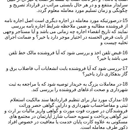
سرایدار منتفع و و در هر حال بایستی مراتب در قرارداد تصریح و
چگونگی و زمان تسلیم مورد معامله معلوم گردد.
15-درصورتیکه مورد معامله در اجاره دیگری است اصل اجاره نامه
از فروشنده مطالبه و ضمن ملاحظه شرایط اجاره نامه بررسی
نمایند که تاریخ انقضاء اجاره چه زمانی می باشد و آیا مستاجر وجهی
از بابت قرض الحسنه در اختیار موجر دارد یا خیر؟ و ضمانت اجرای
تخلیه چیست و
16-قبض تلفن اخذ و بررسی شود که آیا فروشنده مالک خط تلفن
می باشد یا خیر؟
17-بررسی شود که آیا فروشنده بابت انشعابات آب فاضلاب برق و
گاز بدهکاری دارد یاخیر؟
18-در معاملات بزرگ به خریدار توصیه شود که با مراجعه به ثبت
شهرداری و صحت ادعاهای فروشنده را بررسی کند.
19-مدارک مورد نیاز برای تنظیم قراردادها سند مالکیت استعلام
ثبتی و مفاصاحساب شهرداری و دارایی گواهی حصر وراثت
فروشندگان در صورت فوت مورث و گواهی واریز مالیات بر ارث و
نیز گواهی پرداخت و تسویه حساب شارژ آپارتمان در مجتمع های
مسکونی به علاوه کارت پایان خدمت یا معافیت در خصوص افراد
ذکور طرف معامله است.