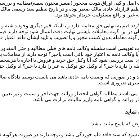
ت اصل و کپی اوراق هویت محجور (صغیر مجنون سفیه)مطالبه و بررسی ش
تنظیم قرارداد عادی مالک صغیر بوده و در تاریخ تنظیم سند رسمی ما
غیر او رافع مسئولیت خریدار نخواهد بود.
دد قیم به تنهایی حق معامله دارد و یا اینکه قیم دیگری وجود داشته و
در این گونه معاملات بایستی نهایت دقت اعمال شود توجه دارند قیم 
نه معامله بدون کسب مجوز و یا تصویب و تایید ایشان فاقد اعتبار قا
لت تفویضی است سلسله وکالت نامه های قبلی مطالبه و حتی المقدور ت
یا وکالت نامه به اعتبار خود باقی است یاخیر؟ توجه دارند از معاملات
ست بررسی شود که آیا وکیل حق خرید و فروش یا اجاره با هرشخص و به ه
 را دارد یا خیر؟ آیا وکیل حق توکیل به غیر را دارد یا خیر؟ آیا وکیل ح
.و در صورتی که وصیت نامه عادی باشد می بایست توسط دادگاه صالحه 
ادگستری ضروری است.
 می باشند مطالبه گواهی انحصار وراثت جهت احراز سمت و نیز تعیین 
وراثت و گواهی نامه واریز مالیات بر ارث می باشد.
ماید
شود که سند فاقد قلم خوردگی باشد و توجه دارند در صورت هرگونه