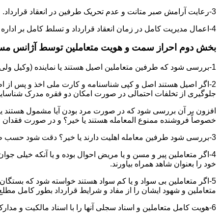
3-رعایت آرامش صبر متانت و عدم تحریک طرفین در انعقاد قرارداد.
4-اعمال مدیریت کامل در زمان انعقاد قرارداد و تسلط کامل بر اداره بحث و مذاکره ضمن هوشیاری و سرعت انتقال بالا.
بخش دوم احراز سمت و هویت متعاملین توسط آژانس م
1-بررسی شود که طرفین متعاملین اصیل هستند یا نماینده (وکیل ولی قیم وصی)
2-اگر اصیل هستند اصل و کپی شناسنامه و کارت ملی اخذ و پس از ا
جلوگیری از تخلفات احتمالی در صورت امکان دو فقره مدرک شناسای
افزون بر آن بررسی شود که در صورت مرد بودن آیا مشمول هستند یا خیر
خصوصاً فروشنده ممنوع المعامله هستند یا خیر؟ و در صورت فقدان موا
3-بررسی شود طرفین معامله اهلیت دارند یا خیر؟ دقت شود حسب ظاهر سفیه و مجنون نباشند.
4-اگر متعاملین پیر و مسن و یا مریض احوال بوده و یا آنکه خیلی جو
خود را بعنوان شاهد همراه بیاورند.
5-اگر متعاملین بی سواد و یا کم سواد هستند خواسته شود که بستگان و 
متعاملین و شهود ایشان را از مفاد و شرایط قرارداد بطور کامل مطلع 
6-هویت کامل متعاملین و اسناد سجلی آنها را با اسناد مالکیت و مدارک ارائه شده تطبیق نمائید.