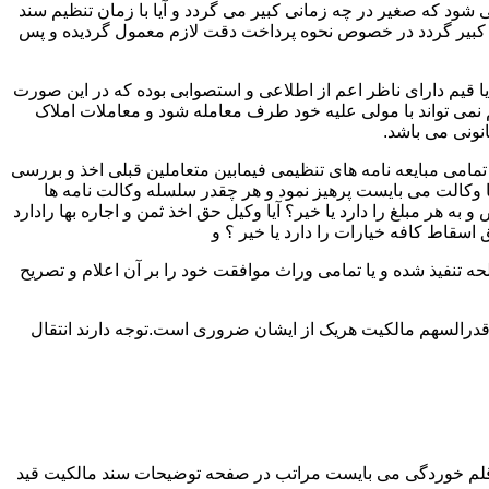
ود که صغیر در چه زمانی کبیر می گردد و آیا با زمان تنظیم سند
لک کبیر گردد در خصوص نحوه پرداخت دقت لازم معمول گردیده و پس
 یا قیم دارای ناظر اعم از اطلاعی و استصوابی بوده که در این صورت
نمی تواند با مولی علیه خود طرف معامله شود و معاملات املاک
نونی می باشد.
مامی مبایعه نامه های تنظیمی فیمابین متعاملین قبلی اخذ و بررسی
 با وکالت می بایست پرهیز نمود و هر چقدر سلسله وکالت نامه ها
ر مبلغ را دارد یا خیر؟ آیا وکیل حق اخذ ثمن و اجاره بها رادارد
ق اسقاط کافه خیارات را دارد یا خیر ؟ و
تنفیذ شده و یا تمامی وراث موافقت خود را بر آن اعلام و تصریح
قدرالسهم مالکیت هریک از ایشان ضروری است.توجه دارند انتقال
 قلم خوردگی می بایست مراتب در صفحه توضیحات سند مالکیت قید