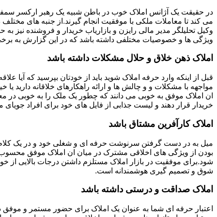
در حقیقت یک آژانس املاک خوب در باطن شبیه یک رهبر ارکسر سمفون
می کند تا معاملات ملکی با موفقیت انجام گیرند.از جنبه های مختلف د
وکیل تحلیلگر مدیر مالی رایزن و بازاریاب خریدار و فروشنده نیز به ح
ویژگی ها و خصوصیات مختلفی داشته باشد که در این گزارش به برخی ا
املاک ذهن خلاق و حلال مشکلات داشته باشد
قبل از اینکه وارد حرفه املاک شوید باید از خودتان بپرسید که آیا علاقه
مواجهه با مشکلات و و چالش ها و ارائه راهکارهای خلاقانه دارید یا خی
ان املاک موفق به خوبی می دانند که چطور یک ملک را به خوبی در م
خریدار قرار دهند و لیست جذابی از فایل های خود برای افراد جویای مل
املاک کارآفرین مشتاق باشد
میل به در دست گرفتن سرنوشت حرفه ای و شغلی خود و در یک کلام
بودن از ویژگی های اخلاقی مشترک در میان ان املاک موفق محسوب
شود.برای موفقیت در بازار املاک مستلزم داشتن درجات بالایی از خودا
شوق و تصمیم گیری هوشمندانه است.
املاک صداقت و درستی داشته باشد
اعتبار حرفه ای شما به عنوان یک املاک برای حضور مستمر و موفق در