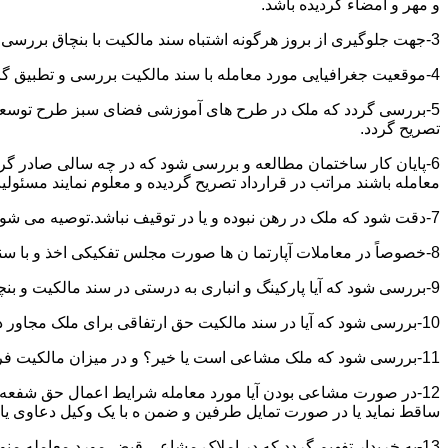
و مهر و امضاء گردیده باشد.
3-جهت جلوگیری از بروز هرگونه اشتباه سند مالکیت با بنچاق بررسی و تطبیق گردد.
4-موقعیت جغرافیایی مورد معامله با سند مالکیت بررسی و تطبیق گردد.
5-بررسی گردد که ملک در طرح های آموزشی فضای سبز طرح توسعه معابر
تصریح گردد.
6-پایان کار ساختمان مطالعه و بررسی شود که در چه سالی صادر گردی
معامله باشند مراتب در قرارداد تصریح گردیده و معلوم نمایند مسئول
7-دقت شود که ملک در رهن نبوده و یا در توقیف نباشد.توصیه می شود از تنظیم معاملات املاکی که توقیف می باشند خودداری نموده و انجام معامله را منوط به رفع توقیف و فک رهن نمائید.
8-خصوصاً در معاملات آپارتما ن ها صورت مجلس تفکیکی اخذ و با سند مالکیت و بنچاق تطبیق گردد.
9-بررسی شود که آیا پارکینگ و انباری به درستی در سند مالکیت و بنچاق قید گردیده و با صورت مجلس تفکیکی انطباق دارد یا خیر؟
10-بررسی شود که آیا در سند مالکیت حق ارتفاقی برای ملک مجاور در نظر گرفته شده یاخیر؟
11-بررسی شود که ملک مشاعی است یا خیر؟ و در میزان مالکیت فروشنده دقت خاصی اعمال گردد.
12-در صورت مشاعی بودن آیا مورد معامله شرایط اعمال حق شفعه ر
ساقط نماید یا در صورت تمایل طرفین و ضمن ه با یک وکیل دعاوی یا ف
13-به خریدار تفهیم گردد که در املاک مشاعی قبض مورد معامله م