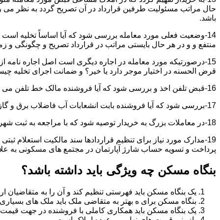
حال مراتب مسئولیت طرفین قرارداد در آن تصریح گردد به نظر می
باشد.
14-وضعیت فعلی مورد معامله بررسی شود که آیا اساساً تخلیه است 
منتفع و و در هر حال بایستی مراتب در قرارداد تصریح و چگونگی و زم
15-درصورتیکه مورد معامله در اجاره دیگری است اصل اجاره نامه ا
قرض الحسنه در اختیار موجر دارد یا خیر؟ و ضمانت اجرای تخلیه چی
16-قبض تلفن اخذ و بررسی شود که آیا فروشنده مالک خط تلفن می باشد یا خیر؟
17-بررسی شود که آیا فروشنده بابت انشعابات آب فاضلاب برق و گاز بدهکاری دارد یاخیر؟
18-در معاملات بزرگ به خریدار توصیه شود که با مراجعه به ثبت شهرداری و صحت ادعاهای فروشنده را بررسی کند.
19-مدارک مورد نیاز برای تنظیم قراردادها سند مالکیت استعلام 
پرداخت و تسویه حساب شارژ آپارتمان در مجتمع های مسکونی به عل
بنگاه مسکن چه ویژگی باید داشته باشد؟
یک بنگاه مسکن باید فهرستی تنظیم کند و آن را به متقاضیان ارا
بنگاه مسکن برای ه بهتر به متقاضی ملک باید ملک های بسیاری 
یک بنگاه مسکن باید همکاری کاملی با فروشنده در جهت قیمت
بازبینی قیمت های نهایی بر عهده املاک است