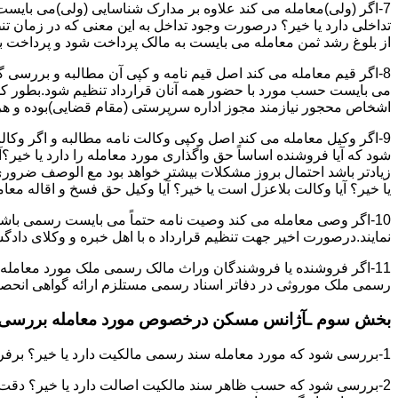
7-اگر (ولی)معامله می کند علاوه بر مدارک شناسایی (ولی)می بایس
تداخلی دارد یا خیر؟ درصورت وجود تداخل به این معنی که در زمان 
از بلوغ رشد ثمن معامله می بایست به مالک پرداخت شود و پرداخت به 
8-اگر قیم معامله می کند اصل قیم نامه و کپی آن مطالبه و بررسی گر
می بایست حسب مورد با حضور همه آنان قرارداد تنظیم شود.بطور کلی 
اشخاص محجور نیازمند مجوز اداره سرپرستی (مقام قضایی)بوده و هرگو
9-اگر وکیل معامله می کند اصل وکپی وکالت نامه مطالبه و اگر وکا
شود که آیا فروشنده اساساً حق واگذاری مورد معامله را دارد یا خیر؟آ
زیادتر باشد احتمال بروز مشکلات بیشتر خواهد بود مع الوصف ضروری ا
یا خیر؟ آیا وکالت بلاعزل است یا خیر؟ آیا وکیل حق فسخ و اقاله معامله
10-اگر وصی معامله می کند وصیت نامه حتماً می بایست رسمی باشد
نمایند.درصورت اخیر جهت تنظیم قرارداد ه با اهل خبره و وکلای د
11-اگر فروشنده یا فروشندگان وراث مالک رسمی ملک مورد معامله
رسمی ملک موروثی در دفاتر اسناد رسمی مستلزم ارائه گواهی انحصار 
بخش سوم ـآژانس مسکن درخصوص مورد معامله بررسی ن
1-بررسی شود که مورد معامله سند رسمی مالکیت دارد یا خیر؟ برفرض که پاسخ مثبت باشد:
2-بررسی شود که حسب ظاهر سند مالکیت اصالت دارد یا خیر؟ دقت 