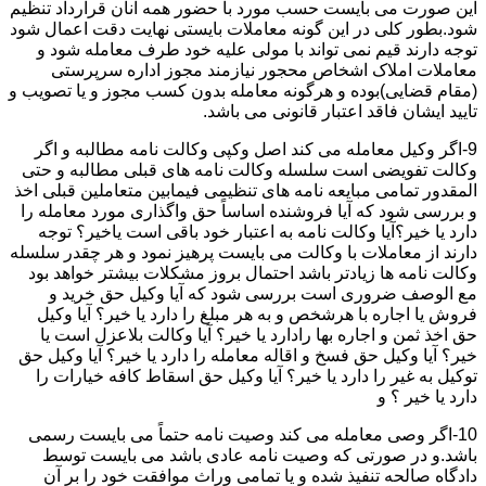
این صورت می بایست حسب مورد با حضور همه آنان قرارداد تنظیم
شود.بطور کلی در این گونه معاملات بایستی نهایت دقت اعمال شود
توجه دارند قیم نمی تواند با مولی علیه خود طرف معامله شود و
معاملات املاک اشخاص محجور نیازمند مجوز اداره سرپرستی
(مقام قضایی)بوده و هرگونه معامله بدون کسب مجوز و یا تصویب و
تایید ایشان فاقد اعتبار قانونی می باشد.
9-اگر وکیل معامله می کند اصل وکپی وکالت نامه مطالبه و اگر
وکالت تفویضی است سلسله وکالت نامه های قبلی مطالبه و حتی
المقدور تمامی مبایعه نامه های تنظیمی فیمابین متعاملین قبلی اخذ
و بررسی شود که آیا فروشنده اساساً حق واگذاری مورد معامله را
دارد یا خیر؟آیا وکالت نامه به اعتبار خود باقی است یاخیر؟ توجه
دارند از معاملات با وکالت می بایست پرهیز نمود و هر چقدر سلسله
وکالت نامه ها زیادتر باشد احتمال بروز مشکلات بیشتر خواهد بود
مع الوصف ضروری است بررسی شود که آیا وکیل حق خرید و
فروش یا اجاره با هرشخص و به هر مبلغ را دارد یا خیر؟ آیا وکیل
حق اخذ ثمن و اجاره بها رادارد یا خیر؟ آیا وکالت بلاعزل است یا
خیر؟ آیا وکیل حق فسخ و اقاله معامله را دارد یا خیر؟ آیا وکیل حق
توکیل به غیر را دارد یا خیر؟ آیا وکیل حق اسقاط کافه خیارات را
دارد یا خیر ؟ و
10-اگر وصی معامله می کند وصیت نامه حتماً می بایست رسمی
باشد.و در صورتی که وصیت نامه عادی باشد می بایست توسط
دادگاه صالحه تنفیذ شده و یا تمامی وراث موافقت خود را بر آن