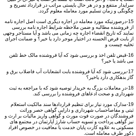
سرایدار منتفع و و در هر حال بایستی مراتب در قرارداد تصریح و
چگونگی و زمان تسلیم مورد معامله معلوم گردد.
15-درصورتیکه مورد معامله در اجاره دیگری است اصل اجاره نامه
از فروشنده مطالبه و ضمن ملاحظه شرایط اجاره نامه بررسی
نمایند که تاریخ انقضاء اجاره چه زمانی می باشد و آیا مستاجر وجهی
از بابت قرض الحسنه در اختیار موجر دارد یا خیر؟ و ضمانت اجرای
تخلیه چیست و
16-قبض تلفن اخذ و بررسی شود که آیا فروشنده مالک خط تلفن
می باشد یا خیر؟
17-بررسی شود که آیا فروشنده بابت انشعابات آب فاضلاب برق و
گاز بدهکاری دارد یاخیر؟
18-در معاملات بزرگ به خریدار توصیه شود که با مراجعه به ثبت
شهرداری و صحت ادعاهای فروشنده را بررسی کند.
19-مدارک مورد نیاز برای تنظیم قراردادها سند مالکیت استعلام
ثبتی و مفاصاحساب شهرداری و دارایی گواهی حصر وراثت
فروشندگان در صورت فوت مورث و گواهی واریز مالیات بر ارث و
نیز گواهی پرداخت و تسویه حساب شارژ آپارتمان در مجتمع های
مسکونی به علاوه کارت پایان خدمت یا معافیت در خصوص افراد
ذکور طرف معامله است.