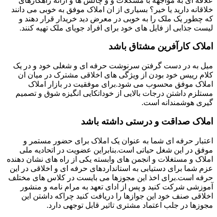
علاقه ای به مواجهه با مشکلات و و چالش ها و ارائه راهکارهای
خلاقانه دارید یا خیر؟ بسیاری از ان املاک موفق به خوبی می دانند
که چطور یک ملک را به خوبی در معرض دید خریدار قرار دهند و
لیست جذابی از فایل های خود برای افراد جویای ملک تهیه کنند.
املاک کارآفرین مشتاق باشد
میل به در دست گرفتن سرنوشت حرفه ای و شغلی خود و در یک
کلام رییس خود بودن از ویژگی های اخلاقی مشترک در میان ان
املاک موفق محسوب می شود.برای موفقیت در بازار املاک
مستلزم داشتن درجات بالایی از خوداتکایی انگیزه شوق و تصمیم
گیری هوشمندانه است.
املاک صداقت و درستی داشته باشد
اعتبار حرفه ای شما به عنوان یک املاک برای حضور مستمر و
موفق در این شغل حیاتی است.بنابراین عضویت در اتحادیه ملی
املاک و مستغلات و انجمن های وابسته یکی از راه های نشان دهنده
عزم شما برای دستیابی به استانداردهای حرفه ای و اخلاقی در این
حرفه است.برای اخذ این مجوزها می بایست در کلاس های مختلف
آموزشی شرکت کنید و پس از ادای تعهد به مرام نامه و منشور
اخلاقی صنف خود این جوازها را دریافت کنید چراکه داشتن این
مجوزها در جلب اعتماد مشتری تاثیر قابل توجهی دارد.