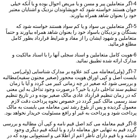
4-اگر متعاملین پیر و مسن و یا مریض احوال بوده و یا آنکه خیلی
جوان هستند خواسته شود که خویشاوندان نزدیک و آشنایان معتبر
خود را بعنوان شاهد همراه بیاورند.
5-اگر متعاملین بی سواد و یا کم سواد هستند خواسته شود که
بستگان و نزدیکان باسواد خود را بعنوان شاهد همراه بیاورند و حتماً
متعاملین و شهود ایشان را از مفاد و شرایط قرارداد بطور کامل
مطلع فرمائید.
6-هویت کامل متعاملین و اسناد سجلی آنها را با اسناد مالکیت و
مدارک ارائه شده تطبیق نمائید.
7-اگر (ولی)معامله می کند علاوه بر مدارک شناسایی (ولی)می
بایست اصل و کپی اوراق هویت محجور (صغیر مجنون سفیه)مطالبه
و بررسی شود که صغیر در چه زمانی کبیر می گردد و آیا با زمان
تنظیم سند تداخلی دارد یا خیر؟ درصورت وجود تداخل به این معنی
که در زمان تنظیم قرارداد عادی مالک صغیر بوده و در تاریخ تنظیم
سند رسمی مالک کبیر گردد در خصوص نحوه پرداخت دقت لازم
معمول گردیده و پس از بلوغ رشد ثمن معامله می بایست به مالک
پرداخت شود و پرداخت به غیر او رافع مسئولیت خریدار نخواهد بود.
8-اگر قیم معامله می کند اصل قیم نامه و کپی آن مطالبه و بررسی
گردد قیم به تنهایی حق معامله دارد و یا اینکه قیم دیگری وجود
داشته و یا قیم دارای ناظر اعم از اطلاعی و استصوابی بوده که در