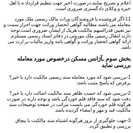
اعلام و تصریح نمایند.درصورت اخیر جهت تنظیم قرارداد ه با اهل
خبره و وکلای دادگستری ضروری است.
11-اگر فروشنده یا فروشندگان وراث مالک رسمی ملک مورد
معامله می باشند مطالبه گواهی انحصار وراثت جهت احراز سمت و
نیز تعیین قدرالسهم مالکیت هریک از ایشان ضروری است.توجه
دارند انتقال رسمی ملک موروثی در دفاتر اسناد رسمی مستلزم
ارائه گواهی انحصار وراثت و گواهی نامه واریز مالیات بر ارث می
باشد.
بخش سوم ـآژانس مسکن درخصوص مورد معامله
بررسی نماید
1-بررسی شود که مورد معامله سند رسمی مالکیت دارد یا خیر؟
برفرض که پاسخ مثبت باشد:
2-بررسی شود که حسب ظاهر سند مالکیت اصالت دارد یا خیر؟
دقت شود که سند فاقد قلم خوردگی باشد و توجه دارند در صورت
هرگونه قلم خوردگی می بایست مراتب در صفحه توضیحات سند
مالکیت قید و مهر و امضاء گردیده باشد.
3-جهت جلوگیری از بروز هرگونه اشتباه سند مالکیت با بنچاق
بررسی و تطبیق گردد.