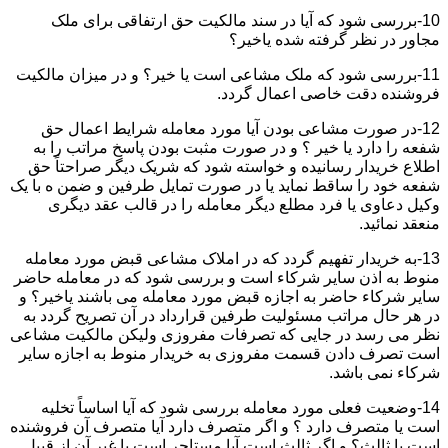
10-بررسی شود که آیا در سند مالکیت حق ارتفاقی برای ملک
مجاور در نظر گرفته شده یاخیر؟
11-بررسی شود که ملک مشاعی است یا خیر؟ و در میزان مالکیت
فروشنده دقت خاصی اعمال گردد.
12-در صورت مشاعی بودن آیا مورد معامله شرایط اعمال حق
شفعه را دارد یا خیر ؟ و در صورت مثبت بودن پاسخ مراتب را به
اطلاع خریدار رسانیده و خواسته شود که شریک دیگر صراحتاً حق
شفعه خود را ساقط نماید یا در صورت تمایل طرفین و ضمن ه با یک
وکیل دعاوی یا فرد مطلع دیگر معامله را در قالب عقد دیگری
منعقد نمائید.
13-به خریدار تفهیم گردد که در املاک مشاعی قبض مورد معامله
منوط به اذن سایر شرکاء است و بررسی شود که در معامله حاضر
سایر شرکاء حاضر به اجازه قبض مورد معامله می باشند یاخیر؟ و
در هر حال مراتب مسئولیت طرفین قرارداد در آن تصریح گردد به
نظر می رسد در جایی که تصرفات مفروزی ولیکن مالکیت مشاعی
است تصرف دادن قسمت مفروزی به خریدار منوط به اجازه سایر
شرکاء نمی باشد.
14-وضعیت فعلی مورد معامله بررسی شود که آیا اساساً تخلیه
است یا متصرف دارد ؟ و اگر متصرف دارد آیا متصرف آن فروشنده
است یا ثالث؟ و اگر ثالث است آیا مستاجر است یا غیر آن از قبیل