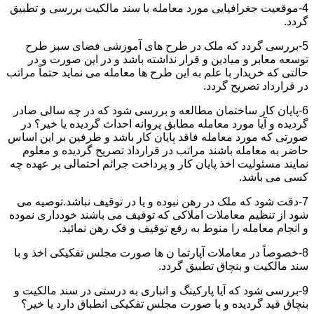
4-موقعیت جغرافیایی مورد معامله با سند مالکیت بررسی و تطبیق
گردد.
5-بررسی گردد که ملک در طرح های آموزشی فضای سبز طرح
توسعه معابر و میادین و قرار نداشته باشد و در این صورت و در
حالتی که خریدار با علم به این طرح ها معامله می نماید حتماً مراتب
در قرارداد تصریح گردد.
6-پایان کار ساختمان مطالعه و بررسی شود که در چه سالی صادر
گردیده و آیا مورد معامله مطابق پروانه احداث گردیده یا خیر؟ در
صورتی که مورد معامله فاقد پایان کار باشد و طرفین بر این اساس
حاضر به معامله باشند مراتب در قرارداد تصریح گردیده و معلوم
نمایند مسئولیت اخذ پایان کار و پرداخت جرائم احتمالی بر عهده چه
کسی می باشد.
7-دقت شود که ملک در رهن نبوده و یا در توقیف نباشد.توصیه می
شود از تنظیم معاملات املاکی که توقیف می باشند خودداری نموده
و انجام معامله را منوط به رفع توقیف و فک رهن نمائید.
8-خصوصاً در معاملات آپارتما ن ها صورت مجلس تفکیکی اخذ و با
سند مالکیت و بنچاق تطبیق گردد.
9-بررسی شود که آیا پارکینگ و انباری به درستی در سند مالکیت و
بنچاق قید گردیده و با صورت مجلس تفکیکی انطباق دارد یا خیر؟