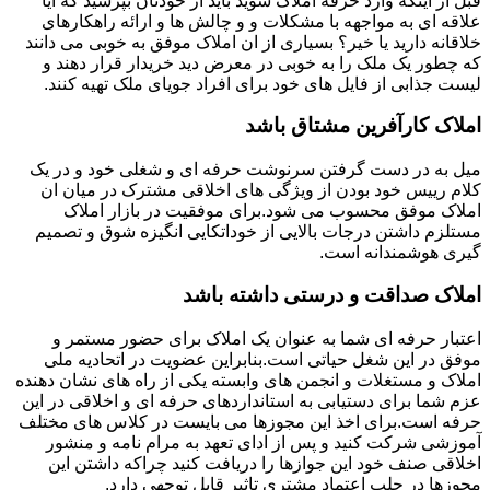
قبل از اینکه وارد حرفه املاک شوید باید از خودتان بپرسید که آیا
علاقه ای به مواجهه با مشکلات و و چالش ها و ارائه راهکارهای
خلاقانه دارید یا خیر؟ بسیاری از ان املاک موفق به خوبی می دانند
که چطور یک ملک را به خوبی در معرض دید خریدار قرار دهند و
لیست جذابی از فایل های خود برای افراد جویای ملک تهیه کنند.
املاک کارآفرین مشتاق باشد
میل به در دست گرفتن سرنوشت حرفه ای و شغلی خود و در یک
کلام رییس خود بودن از ویژگی های اخلاقی مشترک در میان ان
املاک موفق محسوب می شود.برای موفقیت در بازار املاک
مستلزم داشتن درجات بالایی از خوداتکایی انگیزه شوق و تصمیم
گیری هوشمندانه است.
املاک صداقت و درستی داشته باشد
اعتبار حرفه ای شما به عنوان یک املاک برای حضور مستمر و
موفق در این شغل حیاتی است.بنابراین عضویت در اتحادیه ملی
املاک و مستغلات و انجمن های وابسته یکی از راه های نشان دهنده
عزم شما برای دستیابی به استانداردهای حرفه ای و اخلاقی در این
حرفه است.برای اخذ این مجوزها می بایست در کلاس های مختلف
آموزشی شرکت کنید و پس از ادای تعهد به مرام نامه و منشور
اخلاقی صنف خود این جوازها را دریافت کنید چراکه داشتن این
مجوزها در جلب اعتماد مشتری تاثیر قابل توجهی دارد.