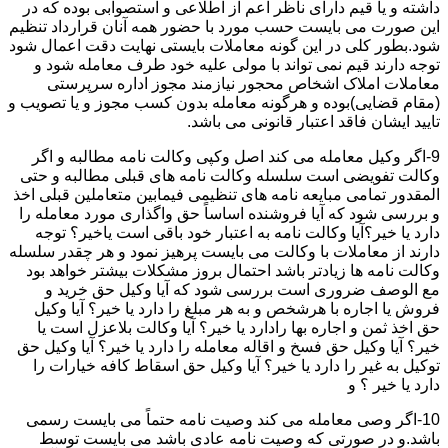
داشته و یا قیم دارای ناظر اعم از اطلاعی و استصوابی بوده که در
این صورت می بایست حسب مورد با حضور همه آنان قرارداد تنظیم
شود.بطور کلی در این گونه معاملات بایستی نهایت دقت اعمال شود
توجه دارند قیم نمی تواند با مولی علیه خود طرف معامله شود و
معاملات املاک اشخاص محجور نیازمند مجوز اداره سرپرستی
(مقام قضایی)بوده و هرگونه معامله بدون کسب مجوز و یا تصویب و
تایید ایشان فاقد اعتبار قانونی می باشد.
9-اگر وکیل معامله می کند اصل وکپی وکالت نامه مطالبه و اگر
وکالت تفویضی است سلسله وکالت نامه های قبلی مطالبه و حتی
المقدور تمامی مبایعه نامه های تنظیمی فیمابین متعاملین قبلی اخذ
و بررسی شود که آیا فروشنده اساساً حق واگذاری مورد معامله را
دارد یا خیر؟آیا وکالت نامه به اعتبار خود باقی است یاخیر؟ توجه
دارند از معاملات با وکالت می بایست پرهیز نمود و هر چقدر سلسله
وکالت نامه ها زیادتر باشد احتمال بروز مشکلات بیشتر خواهد بود
مع الوصف ضروری است بررسی شود که آیا وکیل حق خرید و
فروش یا اجاره با هرشخص و به هر مبلغ را دارد یا خیر؟ آیا وکیل
حق اخذ ثمن و اجاره بها رادارد یا خیر؟ آیا وکالت بلاعزل است یا
خیر؟ آیا وکیل حق فسخ و اقاله معامله را دارد یا خیر؟ آیا وکیل حق
توکیل به غیر را دارد یا خیر؟ آیا وکیل حق اسقاط کافه خیارات را
دارد یا خیر ؟ و
10-اگر وصی معامله می کند وصیت نامه حتماً می بایست رسمی
باشد.و در صورتی که وصیت نامه عادی باشد می بایست توسط