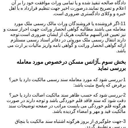
دادگاه صالحه تنفیذ شده و یا تمامی وراث موافقت خود را بر آن
اعلام و تصریح نمایند.درصورت اخیر جهت تنظیم قرارداد ه با اهل
خبره و وکلای دادگستری ضروری است.
11-اگر فروشنده یا فروشندگان وراث مالک رسمی ملک مورد
معامله می باشند مطالبه گواهی انحصار وراثت جهت احراز سمت و
نیز تعیین قدرالسهم مالکیت هریک از ایشان ضروری است.توجه
دارند انتقال رسمی ملک موروثی در دفاتر اسناد رسمی مستلزم
ارائه گواهی انحصار وراثت و گواهی نامه واریز مالیات بر ارث می
باشد.
بخش سوم ـآژانس مسکن درخصوص مورد معامله
بررسی نماید
1-بررسی شود که مورد معامله سند رسمی مالکیت دارد یا خیر؟
برفرض که پاسخ مثبت باشد:
2-بررسی شود که حسب ظاهر سند مالکیت اصالت دارد یا خیر؟
دقت شود که سند فاقد قلم خوردگی باشد و توجه دارند در صورت
هرگونه قلم خوردگی می بایست مراتب در صفحه توضیحات سند
مالکیت قید و مهر و امضاء گردیده باشد.
3-جهت جلوگیری از بروز هرگونه اشتباه سند مالکیت با بنچاق
بررسی و تطبیق گردد.