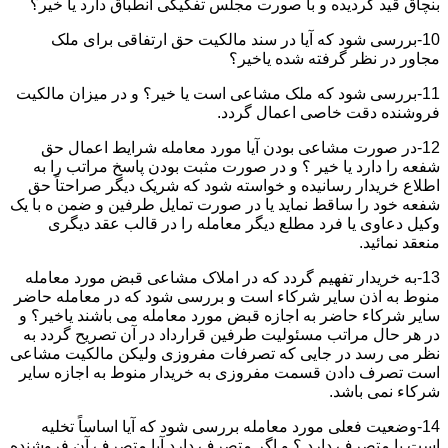
بنچاق قید گردیده و با صورت مجلس تفکیکی انطباق دارد یا خیر؟
10-بررسی شود که آیا در سند مالکیت حق ارتفاقی برای ملک
مجاور در نظر گرفته شده یاخیر؟
11-بررسی شود که ملک مشاعی است یا خیر؟ و در میزان مالکیت
فروشنده دقت خاصی اعمال گردد.
12-در صورت مشاعی بودن آیا مورد معامله شرایط اعمال حق
شفعه را دارد یا خیر ؟ و در صورت مثبت بودن پاسخ مراتب را به
اطلاع خریدار رسانیده و خواسته شود که شریک دیگر صراحتاً حق
شفعه خود را ساقط نماید یا در صورت تمایل طرفین و ضمن ه با یک
وکیل دعاوی یا فرد مطلع دیگر معامله را در قالب عقد دیگری
منعقد نمائید.
13-به خریدار تفهیم گردد که در املاک مشاعی قبض مورد معامله
منوط به اذن سایر شرکاء است و بررسی شود که در معامله حاضر
سایر شرکاء حاضر به اجازه قبض مورد معامله می باشند یاخیر؟ و
در هر حال مراتب مسئولیت طرفین قرارداد در آن تصریح گردد به
نظر می رسد در جایی که تصرفات مفروزی ولیکن مالکیت مشاعی
است تصرف دادن قسمت مفروزی به خریدار منوط به اجازه سایر
شرکاء نمی باشد.
14-وضعیت فعلی مورد معامله بررسی شود که آیا اساساً تخلیه
است یا متصرف دارد ؟ و اگر متصرف دارد آیا متصرف آن فروشنده