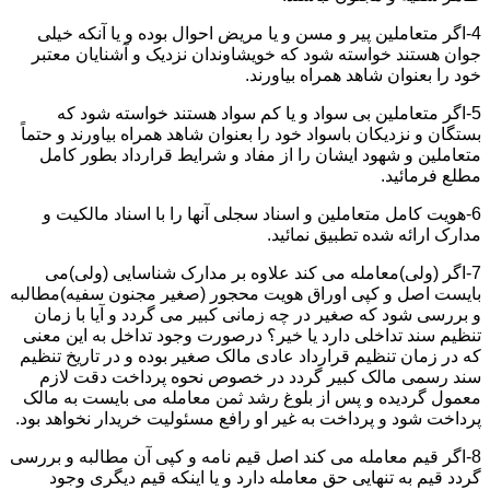
4-اگر متعاملین پیر و مسن و یا مریض احوال بوده و یا آنکه خیلی
جوان هستند خواسته شود که خویشاوندان نزدیک و آشنایان معتبر
خود را بعنوان شاهد همراه بیاورند.
5-اگر متعاملین بی سواد و یا کم سواد هستند خواسته شود که
بستگان و نزدیکان باسواد خود را بعنوان شاهد همراه بیاورند و حتماً
متعاملین و شهود ایشان را از مفاد و شرایط قرارداد بطور کامل
مطلع فرمائید.
6-هویت کامل متعاملین و اسناد سجلی آنها را با اسناد مالکیت و
مدارک ارائه شده تطبیق نمائید.
7-اگر (ولی)معامله می کند علاوه بر مدارک شناسایی (ولی)می
بایست اصل و کپی اوراق هویت محجور (صغیر مجنون سفیه)مطالبه
و بررسی شود که صغیر در چه زمانی کبیر می گردد و آیا با زمان
تنظیم سند تداخلی دارد یا خیر؟ درصورت وجود تداخل به این معنی
که در زمان تنظیم قرارداد عادی مالک صغیر بوده و در تاریخ تنظیم
سند رسمی مالک کبیر گردد در خصوص نحوه پرداخت دقت لازم
معمول گردیده و پس از بلوغ رشد ثمن معامله می بایست به مالک
پرداخت شود و پرداخت به غیر او رافع مسئولیت خریدار نخواهد بود.
8-اگر قیم معامله می کند اصل قیم نامه و کپی آن مطالبه و بررسی
گردد قیم به تنهایی حق معامله دارد و یا اینکه قیم دیگری وجود