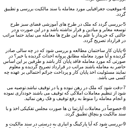
4-موقعیت جغرافیایی مورد معامله با سند مالکیت بررسی و تطبیق
گردد.
5-بررسی گردد که ملک در طرح های آموزشی فضای سبز طرح
توسعه معابر و میادین و قرار نداشته باشد و در این صورت و در
حالتی که خریدار با علم به این طرح ها معامله می نماید حتماً مراتب
در قرارداد تصریح گردد.
6-پایان کار ساختمان مطالعه و بررسی شود که در چه سالی صادر
گردیده و آیا مورد معامله مطابق پروانه احداث گردیده یا خیر؟ در
صورتی که مورد معامله فاقد پایان کار باشد و طرفین بر این اساس
حاضر به معامله باشند مراتب در قرارداد تصریح گردیده و معلوم
نمایند مسئولیت اخذ پایان کار و پرداخت جرائم احتمالی بر عهده چه
کسی می باشد.
7-دقت شود که ملک در رهن نبوده و یا در توقیف نباشد.توصیه می
شود از تنظیم معاملات املاکی که توقیف می باشند خودداری نموده
و انجام معامله را منوط به رفع توقیف و فک رهن نمائید.
8-خصوصاً در معاملات آپارتما ن ها صورت مجلس تفکیکی اخذ و با
سند مالکیت و بنچاق تطبیق گردد.
9-بررسی شود که آیا پارکینگ و انباری به درستی در سند مالکیت و