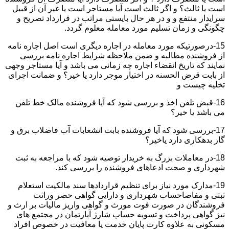
است یا ثالث؟ و اگر ثالث است آیا مستاجر است یا غیر آن از قبیل
سرایدار منتفع و و در هر حال بایستی مراتب در قرارداد تصریح و
چگونگی و زمان تسلیم مورد معامله معلوم گردد.
15-درصورتیکه مورد معامله در اجاره دیگری است اصل اجاره نامه
از فروشنده مطالبه و ضمن ملاحظه شرایط اجاره نامه بررسی
نمایند که تاریخ انقضاء اجاره چه زمانی می باشد و آیا مستاجر وجهی
از بابت قرض الحسنه در اختیار موجر دارد یا خیر؟ و ضمانت اجرای
تخلیه چیست و
16-قبض تلفن اخذ و بررسی شود که آیا فروشنده مالک خط تلفن
می باشد یا خیر؟
17-بررسی شود که آیا فروشنده بابت انشعابات آب فاضلاب برق و
گاز بدهکاری دارد یاخیر؟
18-در معاملات بزرگ به خریدار توصیه شود که با مراجعه به ثبت
شهرداری و صحت ادعاهای فروشنده را بررسی کند.
19-مدارک مورد نیاز برای تنظیم قراردادها سند مالکیت استعلام
ثبتی و مفاصاحساب شهرداری و دارایی گواهی حصر وراثت
فروشندگان در صورت فوت مورث و گواهی واریز مالیات بر ارث و
نیز گواهی پرداخت و تسویه حساب شارژ آپارتمان در مجتمع های
مسکونی به علاوه کارت پایان خدمت یا معافیت در خصوص افراد