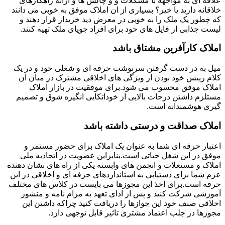
علاقه ای به مواجهه با مشکلات و و چالش ها و ارائه راهکارهای
خلاقانه دارید یا خیر؟ بسیاری از ان املاک موفق به خوبی می دانند
که چطور یک ملک را به خوبی در معرض دید خریدار قرار دهند و
لیست جذابی از فایل های خود برای افراد جویای ملک تهیه کنند.
املاک کارآفرین مشتاق باشد
میل به در دست گرفتن سرنوشت حرفه ای و شغلی خود و در یک
کلام رییس خود بودن از ویژگی های اخلاقی مشترک در میان ان
املاک موفق محسوب می شود.برای موفقیت در بازار املاک
مستلزم داشتن درجات بالایی از خوداتکایی انگیزه شوق و تصمیم
گیری هوشمندانه است.
املاک صداقت و درستی داشته باشد
اعتبار حرفه ای شما به عنوان یک املاک برای حضور مستمر و
موفق در این شغل حیاتی است.بنابراین عضویت در اتحادیه ملی
املاک و مستغلات و انجمن های وابسته یکی از راه های نشان دهنده
عزم شما برای دستیابی به استانداردهای حرفه ای و اخلاقی در این
حرفه است.برای اخذ این مجوزها می بایست در کلاس های مختلف
آموزشی شرکت کنید و پس از ادای تعهد به مرام نامه و منشور
اخلاقی صنف خود این جوازها را دریافت کنید چراکه داشتن این
مجوزها در جلب اعتماد مشتری تاثیر قابل توجهی دارد.