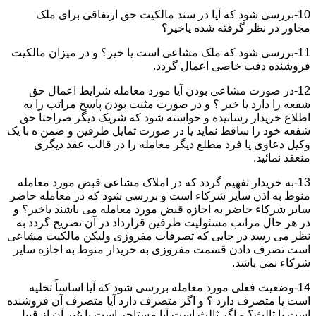
10-بررسی شود که آیا در سند مالکیت حق ارتفاقی برای ملک
مجاور در نظر گرفته شده یاخیر؟
11-بررسی شود که ملک مشاعی است یا خیر؟ و در میزان مالکیت
فروشنده دقت خاصی اعمال گردد.
12-در صورت مشاعی بودن آیا مورد معامله شرایط اعمال حق
شفعه را دارد یا خیر ؟ و در صورت مثبت بودن پاسخ مراتب را به
اطلاع خریدار رسانیده و خواسته شود که شریک دیگر صراحتاً حق
شفعه خود را ساقط نماید یا در صورت تمایل طرفین و ضمن ه با یک
وکیل دعاوی یا فرد مطلع دیگر معامله را در قالب عقد دیگری
منعقد نمائید.
13-به خریدار تفهیم گردد که در املاک مشاعی قبض مورد معامله
منوط به اذن سایر شرکاء است و بررسی شود که در معامله حاضر
سایر شرکاء حاضر به اجازه قبض مورد معامله می باشند یاخیر؟ و
در هر حال مراتب مسئولیت طرفین قرارداد در آن تصریح گردد به
نظر می رسد در جایی که تصرفات مفروزی ولیکن مالکیت مشاعی
است تصرف دادن قسمت مفروزی به خریدار منوط به اجازه سایر
شرکاء نمی باشد.
14-وضعیت فعلی مورد معامله بررسی شود که آیا اساساً تخلیه
است یا متصرف دارد ؟ و اگر متصرف دارد آیا متصرف آن فروشنده
است یا ثالث؟ و اگر ثالث است آیا مستاجر است یا غیر آن از قبیل