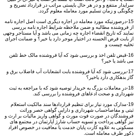
سرایدار منتفع و و در هر حال بایستی مراتب در قرارداد تصریح و
چگونگی و زمان تسلیم مورد معامله معلوم گردد.
15-درصورتیکه مورد معامله در اجاره دیگری است اصل اجاره نامه
از فروشنده مطالبه و ضمن ملاحظه شرایط اجاره نامه بررسی
نمایند که تاریخ انقضاء اجاره چه زمانی می باشد و آیا مستاجر وجهی
از بابت قرض الحسنه در اختیار موجر دارد یا خیر؟ و ضمانت اجرای
تخلیه چیست و
16-قبض تلفن اخذ و بررسی شود که آیا فروشنده مالک خط تلفن
می باشد یا خیر؟
17-بررسی شود که آیا فروشنده بابت انشعابات آب فاضلاب برق و
گاز بدهکاری دارد یاخیر؟
18-در معاملات بزرگ به خریدار توصیه شود که با مراجعه به ثبت
شهرداری و صحت ادعاهای فروشنده را بررسی کند.
19-مدارک مورد نیاز برای تنظیم قراردادها سند مالکیت استعلام
ثبتی و مفاصاحساب شهرداری و دارایی گواهی حصر وراثت
فروشندگان در صورت فوت مورث و گواهی واریز مالیات بر ارث و
نیز گواهی پرداخت و تسویه حساب شارژ آپارتمان در مجتمع های
مسکونی به علاوه کارت پایان خدمت یا معافیت در خصوص افراد
ذکور طرف معامله است.