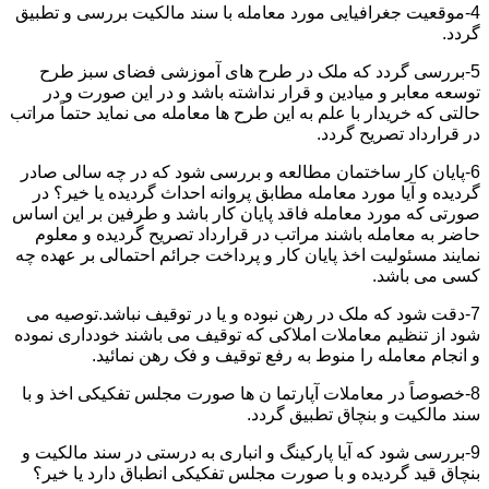
4-موقعیت جغرافیایی مورد معامله با سند مالکیت بررسی و تطبیق
گردد.
5-بررسی گردد که ملک در طرح های آموزشی فضای سبز طرح
توسعه معابر و میادین و قرار نداشته باشد و در این صورت و در
حالتی که خریدار با علم به این طرح ها معامله می نماید حتماً مراتب
در قرارداد تصریح گردد.
6-پایان کار ساختمان مطالعه و بررسی شود که در چه سالی صادر
گردیده و آیا مورد معامله مطابق پروانه احداث گردیده یا خیر؟ در
صورتی که مورد معامله فاقد پایان کار باشد و طرفین بر این اساس
حاضر به معامله باشند مراتب در قرارداد تصریح گردیده و معلوم
نمایند مسئولیت اخذ پایان کار و پرداخت جرائم احتمالی بر عهده چه
کسی می باشد.
7-دقت شود که ملک در رهن نبوده و یا در توقیف نباشد.توصیه می
شود از تنظیم معاملات املاکی که توقیف می باشند خودداری نموده
و انجام معامله را منوط به رفع توقیف و فک رهن نمائید.
8-خصوصاً در معاملات آپارتما ن ها صورت مجلس تفکیکی اخذ و با
سند مالکیت و بنچاق تطبیق گردد.
9-بررسی شود که آیا پارکینگ و انباری به درستی در سند مالکیت و
بنچاق قید گردیده و با صورت مجلس تفکیکی انطباق دارد یا خیر؟