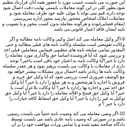
این صورت می بایست حسب مورد با حضور همه آنان قرارداد تنظیم
شود.بطور کلی در این گونه معاملات بایستی نهایت دقت اعمال شود
توجه دارند قیم نمی تواند با مولی علیه خود طرف معامله شود و
معاملات املاک اشخاص محجور نیازمند مجوز اداره سرپرستی
(مقام قضایی)بوده و هرگونه معامله بدون کسب مجوز و یا تصویب و
تایید ایشان فاقد اعتبار قانونی می باشد.
9-اگر وکیل معامله می کند اصل وکپی وکالت نامه مطالبه و اگر
وکالت تفویضی است سلسله وکالت نامه های قبلی مطالبه و حتی
المقدور تمامی مبایعه نامه های تنظیمی فیمابین متعاملین قبلی اخذ
و بررسی شود که آیا فروشنده اساساً حق واگذاری مورد معامله را
دارد یا خیر؟آیا وکالت نامه به اعتبار خود باقی است یاخیر؟ توجه
دارند از معاملات با وکالت می بایست پرهیز نمود و هر چقدر سلسله
وکالت نامه ها زیادتر باشد احتمال بروز مشکلات بیشتر خواهد بود
مع الوصف ضروری است بررسی شود که آیا وکیل حق خرید و
فروش یا اجاره با هرشخص و به هر مبلغ را دارد یا خیر؟ آیا وکیل
حق اخذ ثمن و اجاره بها رادارد یا خیر؟ آیا وکالت بلاعزل است یا
خیر؟ آیا وکیل حق فسخ و اقاله معامله را دارد یا خیر؟ آیا وکیل حق
توکیل به غیر را دارد یا خیر؟ آیا وکیل حق اسقاط کافه خیارات را
دارد یا خیر ؟ و
10-اگر وصی معامله می کند وصیت نامه حتماً می بایست رسمی
باشد.و در صورتی که وصیت نامه عادی باشد می بایست توسط
دادگاه صالحه تنفیذ شده و یا تمامی وراث موافقت خود را بر آن