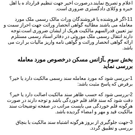
اعلام و تصریح نمایند.درصورت اخیر جهت تنظیم قرارداد ه با اهل
خبره و وکلای دادگستری ضروری است.
11-اگر فروشنده یا فروشندگان وراث مالک رسمی ملک مورد
معامله می باشند مطالبه گواهی انحصار وراثت جهت احراز سمت و
نیز تعیین قدرالسهم مالکیت هریک از ایشان ضروری است.توجه
دارند انتقال رسمی ملک موروثی در دفاتر اسناد رسمی مستلزم
ارائه گواهی انحصار وراثت و گواهی نامه واریز مالیات بر ارث می
باشد.
بخش سوم ـآژانس مسکن درخصوص مورد معامله
بررسی نماید
1-بررسی شود که مورد معامله سند رسمی مالکیت دارد یا خیر؟
برفرض که پاسخ مثبت باشد:
2-بررسی شود که حسب ظاهر سند مالکیت اصالت دارد یا خیر؟
دقت شود که سند فاقد قلم خوردگی باشد و توجه دارند در صورت
هرگونه قلم خوردگی می بایست مراتب در صفحه توضیحات سند
مالکیت قید و مهر و امضاء گردیده باشد.
3-جهت جلوگیری از بروز هرگونه اشتباه سند مالکیت با بنچاق
بررسی و تطبیق گردد.