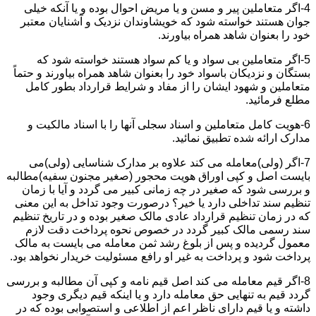
4-اگر متعاملین پیر و مسن و یا مریض احوال بوده و یا آنکه خیلی
جوان هستند خواسته شود که خویشاوندان نزدیک و آشنایان معتبر
خود را بعنوان شاهد همراه بیاورند.
5-اگر متعاملین بی سواد و یا کم سواد هستند خواسته شود که
بستگان و نزدیکان باسواد خود را بعنوان شاهد همراه بیاورند و حتماً
متعاملین و شهود ایشان را از مفاد و شرایط قرارداد بطور کامل
مطلع فرمائید.
6-هویت کامل متعاملین و اسناد سجلی آنها را با اسناد مالکیت و
مدارک ارائه شده تطبیق نمائید.
7-اگر (ولی)معامله می کند علاوه بر مدارک شناسایی (ولی)می
بایست اصل و کپی اوراق هویت محجور (صغیر مجنون سفیه)مطالبه
و بررسی شود که صغیر در چه زمانی کبیر می گردد و آیا با زمان
تنظیم سند تداخلی دارد یا خیر؟ درصورت وجود تداخل به این معنی
که در زمان تنظیم قرارداد عادی مالک صغیر بوده و در تاریخ تنظیم
سند رسمی مالک کبیر گردد در خصوص نحوه پرداخت دقت لازم
معمول گردیده و پس از بلوغ رشد ثمن معامله می بایست به مالک
پرداخت شود و پرداخت به غیر او رافع مسئولیت خریدار نخواهد بود.
8-اگر قیم معامله می کند اصل قیم نامه و کپی آن مطالبه و بررسی
گردد قیم به تنهایی حق معامله دارد و یا اینکه قیم دیگری وجود
داشته و یا قیم دارای ناظر اعم از اطلاعی و استصوابی بوده که در