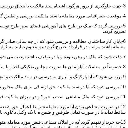
3-جهت جلوگیری از بروز هرگونه اشتباه سند مالکیت با بنچاق بررسی و تطبیق گردد.
4-موقعیت جغرافیایی مورد معامله با سند مالکیت بررسی و تطبیق گردد.
5-بررسی گردد که ملک در طرح های آموزشی فضای سبز طرح توسعه معابر
تصریح گردد.
6-پایان کار ساختمان مطالعه و بررسی شود که در چه سالی صادر گردی
معامله باشند مراتب در قرارداد تصریح گردیده و معلوم نمایند مسئول
7-دقت شود که ملک در رهن نبوده و یا در توقیف نباشد.توصیه می شود از تنظیم معاملات املاکی که توقیف می باشند خودداری نموده و انجام معامله را منوط به رفع توقیف و فک رهن نمائید.
8-خصوصاً در معاملات آپارتما ن ها صورت مجلس تفکیکی اخذ و با سند مالکیت و بنچاق تطبیق گردد.
9-بررسی شود که آیا پارکینگ و انباری به درستی در سند مالکیت و بنچاق قید گردیده و با صورت مجلس تفکیکی انطباق دارد یا خیر؟
10-بررسی شود که آیا در سند مالکیت حق ارتفاقی برای ملک مجاور در نظر گرفته شده یاخیر؟
11-بررسی شود که ملک مشاعی است یا خیر؟ و در میزان مالکیت فروشنده دقت خاصی اعمال گردد.
12-در صورت مشاعی بودن آیا مورد معامله شرایط اعمال حق شفعه ر
ساقط نماید یا در صورت تمایل طرفین و ضمن ه با یک وکیل دعاوی یا ف
13-به خریدار تفهیم گردد که در املاک مشاعی قبض مورد معامله م
حال مراتب مسئولیت طرفین قرارداد در آن تصریح گردد به نظر می