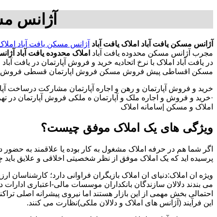
آژانس مسک
آژانس مسکن یافت آباد
املاک یافت آباد
آژانس مسکن یافت آباد
املاک
مجرب آژانس مسکن محدوده یافت آباد
املاک محدوده یافت آباد
آژان
در یافت آباد املاک با نرخ اتحادیه خرید و فروش آپارتمان در یافت آ
مسکن اقساطی پیش فروش مسکن فروش اپارتمان قسطی فروش خانه ارز
خرید و فروش آپارتمان و رهن و اجاره آپارتمان مشارکت درساخت آپار
·خرید و فروش و اجاره ملک و آپارتمان ه ملکی فروش آپارتمان در تهران
املاک و مسکن |سامانه املاک
ویژگی های یک املاک موفق چیست؟
اگر شما هم در حرفه املاک مشغول به کار بوده یا علاقمند به حضور در
پرسیده اید که یک املاک موفق از نظر شخصیتی اخلاقی و علایق باید 
ویژه ان املاک:دنیای ان املاک بازیگران فراوانی دارد؛ کارشناسان ارز
می بندند دلالان سازندگان بانکداران موسسات مالی-اعتباری ادارات 
احتمالی بخش مهمی از این بازار هستند اما نیروی پیشرانه اصلی تراک
این فرآیند (آژانس های املاک و دلالان ملکی)نظارت می کنند.