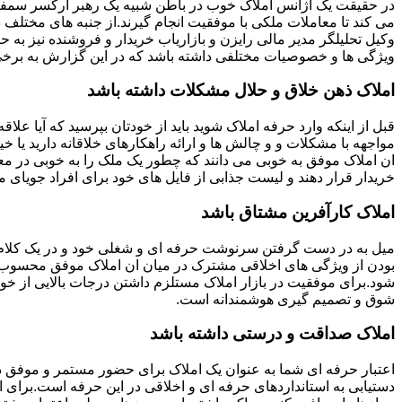
در حقیقت یک آژانس املاک خوب در باطن شبیه یک رهبر ارکسر سمفون
می کند تا معاملات ملکی با موفقیت انجام گیرند.از جنبه های مختلف د
وکیل تحلیلگر مدیر مالی رایزن و بازاریاب خریدار و فروشنده نیز به ح
ویژگی ها و خصوصیات مختلفی داشته باشد که در این گزارش به برخی ا
املاک ذهن خلاق و حلال مشکلات داشته باشد
قبل از اینکه وارد حرفه املاک شوید باید از خودتان بپرسید که آیا علاقه
مواجهه با مشکلات و و چالش ها و ارائه راهکارهای خلاقانه دارید یا خی
ان املاک موفق به خوبی می دانند که چطور یک ملک را به خوبی در م
خریدار قرار دهند و لیست جذابی از فایل های خود برای افراد جویای مل
املاک کارآفرین مشتاق باشد
میل به در دست گرفتن سرنوشت حرفه ای و شغلی خود و در یک کلام
بودن از ویژگی های اخلاقی مشترک در میان ان املاک موفق محسوب
شود.برای موفقیت در بازار املاک مستلزم داشتن درجات بالایی از خودا
شوق و تصمیم گیری هوشمندانه است.
املاک صداقت و درستی داشته باشد
اعتبار حرفه ای شما به عنوان یک املاک برای حضور مستمر و موفق در
دستیابی به استانداردهای حرفه ای و اخلاقی در این حرفه است.برای