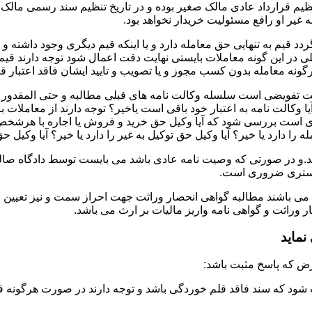
تنظیم قرارداد عادی مالک صغیر بوده و در تاریخ تنظیم سند رسمی ما
غیر او رافع مسئولیت خریدار نخواهد بود.
دد قیم به تنهایی حق معامله دارد و یا اینکه قیم دیگری وجود داشته و
در این گونه معاملات بایستی نهایت دقت اعمال شود توجه دارند قیم 
نه معامله بدون کسب مجوز و یا تصویب و تایید ایشان فاقد اعتبار قا
لت تفویضی است سلسله وکالت نامه های قبلی مطالبه و حتی المقدور ت
یا وکالت نامه به اعتبار خود باقی است یاخیر؟ توجه دارند از معاملات
ست بررسی شود که آیا وکیل حق خرید و فروش یا اجاره با هرشخص و به ه
 را دارد یا خیر؟ آیا وکیل حق توکیل به غیر را دارد یا خیر؟ آیا وکیل ح
.و در صورتی که وصیت نامه عادی باشد می بایست توسط دادگاه صالحه 
ادگستری ضروری است.
 می باشند مطالبه گواهی انحصار وراثت جهت احراز سمت و نیز تعیین 
وراثت و گواهی نامه واریز مالیات بر ارث می باشد.
ماید
شود که سند فاقد قلم خوردگی باشد و توجه دارند در صورت هرگونه