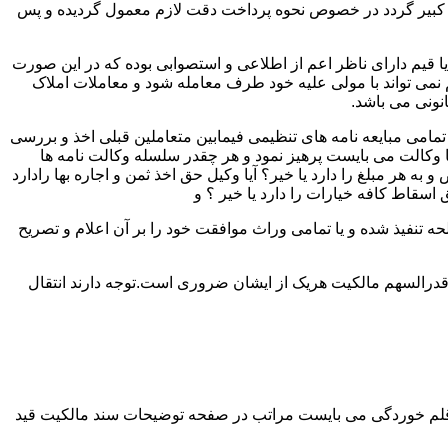
لک کبیر گردد در خصوص نحوه پرداخت دقت لازم معمول گردیده و پس
 یا قیم دارای ناظر اعم از اطلاعی و استصوابی بوده که در این صورت
نمی تواند با مولی علیه خود طرف معامله شود و معاملات املاک
نونی می باشد.
مامی مبایعه نامه های تنظیمی فیمابین متعاملین قبلی اخذ و بررسی
 با وکالت می بایست پرهیز نمود و هر چقدر سلسله وکالت نامه ها
ر مبلغ را دارد یا خیر؟ آیا وکیل حق اخذ ثمن و اجاره بها رادارد
ق اسقاط کافه خیارات را دارد یا خیر ؟ و
تنفیذ شده و یا تمامی وراث موافقت خود را بر آن اعلام و تصریح
قدرالسهم مالکیت هریک از ایشان ضروری است.توجه دارند انتقال
 قلم خوردگی می بایست مراتب در صفحه توضیحات سند مالکیت قید