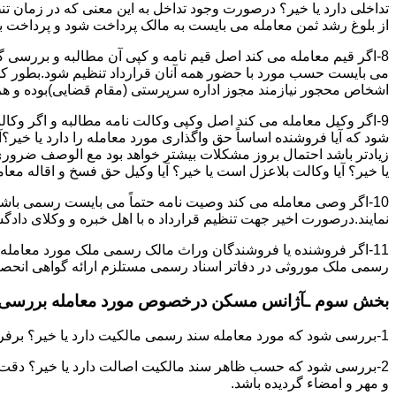
تداخلی دارد یا خیر؟ درصورت وجود تداخل به این معنی که در زمان 
از بلوغ رشد ثمن معامله می بایست به مالک پرداخت شود و پرداخت به 
8-اگر قیم معامله می کند اصل قیم نامه و کپی آن مطالبه و بررسی گر
می بایست حسب مورد با حضور همه آنان قرارداد تنظیم شود.بطور کلی 
اشخاص محجور نیازمند مجوز اداره سرپرستی (مقام قضایی)بوده و هرگو
9-اگر وکیل معامله می کند اصل وکپی وکالت نامه مطالبه و اگر وکا
شود که آیا فروشنده اساساً حق واگذاری مورد معامله را دارد یا خیر؟آ
زیادتر باشد احتمال بروز مشکلات بیشتر خواهد بود مع الوصف ضروری ا
یا خیر؟ آیا وکالت بلاعزل است یا خیر؟ آیا وکیل حق فسخ و اقاله معامله
10-اگر وصی معامله می کند وصیت نامه حتماً می بایست رسمی باشد
نمایند.درصورت اخیر جهت تنظیم قرارداد ه با اهل خبره و وکلای د
11-اگر فروشنده یا فروشندگان وراث مالک رسمی ملک مورد معامله
رسمی ملک موروثی در دفاتر اسناد رسمی مستلزم ارائه گواهی انحصار 
بخش سوم ـآژانس مسکن درخصوص مورد معامله بررسی ن
1-بررسی شود که مورد معامله سند رسمی مالکیت دارد یا خیر؟ برفرض که پاسخ مثبت باشد:
2-بررسی شود که حسب ظاهر سند مالکیت اصالت دارد یا خیر؟ دقت 
و مهر و امضاء گردیده باشد.