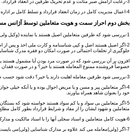
3-رعایت آرامش صبر متانت و عدم تحریک طرفین در انعقاد قرارداد.
4-اعمال مدیریت کامل در زمان انعقاد قرارداد و تسلط کامل بر اداره بحث و مذاکره ضمن هوشیاری و سرعت انتقال بالا.
بخش دوم احراز سمت و هویت متعاملین توسط آژانس م
1-بررسی شود که طرفین متعاملین اصیل هستند یا نماینده (وکیل ولی قیم وصی)
2-اگر اصیل هستند اصل و کپی شناسنامه و کارت ملی اخذ و پس از ا
جلوگیری از تخلفات احتمالی در صورت امکان دو فقره مدرک شناسای
افزون بر آن بررسی شود که در صورت مرد بودن آیا مشمول هستند یا خیر
خصوصاً فروشنده ممنوع المعامله هستند یا خیر؟ و در صورت فقدان موا
3-بررسی شود طرفین معامله اهلیت دارند یا خیر؟ دقت شود حسب ظاهر سفیه و مجنون نباشند.
4-اگر متعاملین پیر و مسن و یا مریض احوال بوده و یا آنکه خیلی جو
خود را بعنوان شاهد همراه بیاورند.
5-اگر متعاملین بی سواد و یا کم سواد هستند خواسته شود که بستگان و 
متعاملین و شهود ایشان را از مفاد و شرایط قرارداد بطور کامل مطلع 
6-هویت کامل متعاملین و اسناد سجلی آنها را با اسناد مالکیت و مدارک ارائه شده تطبیق نمائید.
7-اگر (ولی)معامله می کند علاوه بر مدارک شناسایی (ولی)می بایس