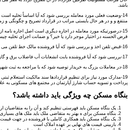
باشد.
14-وضعیت فعلی مورد معامله بررسی شود که آیا اساساً تخلیه است 
منتفع و و در هر حال بایستی مراتب در قرارداد تصریح و چگونگی و زم
15-درصورتیکه مورد معامله در اجاره دیگری است اصل اجاره نامه ا
قرض الحسنه در اختیار موجر دارد یا خیر؟ و ضمانت اجرای تخلیه چی
16-قبض تلفن اخذ و بررسی شود که آیا فروشنده مالک خط تلفن می باشد یا خیر؟
17-بررسی شود که آیا فروشنده بابت انشعابات آب فاضلاب برق و گاز بدهکاری دارد یاخیر؟
18-در معاملات بزرگ به خریدار توصیه شود که با مراجعه به ثبت شهرداری و صحت ادعاهای فروشنده را بررسی کند.
19-مدارک مورد نیاز برای تنظیم قراردادها سند مالکیت استعلام 
پرداخت و تسویه حساب شارژ آپارتمان در مجتمع های مسکونی به عل
بنگاه مسکن چه ویژگی باید داشته باشد؟
یک بنگاه مسکن باید فهرستی تنظیم کند و آن را به متقاضیان ارا
بنگاه مسکن برای ه بهتر به متقاضی ملک باید ملک های بسیاری 
یک بنگاه مسکن باید همکاری کاملی با فروشنده در جهت قیمت
بازبینی قیمت های نهایی بر عهده املاک است
بازرسی جزئیات ملک همچون ابعاد زمین تاسیسات خانه و غیره