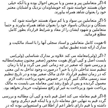
4-اگر متعاملین پیر و مسن و یا مریض احوال بوده و یا آنکه خیلی
جوان هستند خواسته شود که خویشاوندان نزدیک و آشنایان معتبر
خود را بعنوان شاهد همراه بیاورند.
5-اگر متعاملین بی سواد و یا کم سواد هستند خواسته شود که
بستگان و نزدیکان باسواد خود را بعنوان شاهد همراه بیاورند و حتماً
متعاملین و شهود ایشان را از مفاد و شرایط قرارداد بطور کامل
مطلع فرمائید.
6-هویت کامل متعاملین و اسناد سجلی آنها را با اسناد مالکیت و
مدارک ارائه شده تطبیق نمائید.
7-اگر (ولی)معامله می کند علاوه بر مدارک شناسایی (ولی)می
بایست اصل و کپی اوراق هویت محجور (صغیر مجنون سفیه)مطالبه
و بررسی شود که صغیر در چه زمانی کبیر می گردد و آیا با زمان
تنظیم سند تداخلی دارد یا خیر؟ درصورت وجود تداخل به این معنی
که در زمان تنظیم قرارداد عادی مالک صغیر بوده و در تاریخ تنظیم
سند رسمی مالک کبیر گردد در خصوص نحوه پرداخت دقت لازم
معمول گردیده و پس از بلوغ رشد ثمن معامله می بایست به مالک
پرداخت شود و پرداخت به غیر او رافع مسئولیت خریدار نخواهد بود.
8-اگر قیم معامله می کند اصل قیم نامه و کپی آن مطالبه و بررسی
گردد قیم به تنهایی حق معامله دارد و یا اینکه قیم دیگری وجود
داشته و یا قیم دارای ناظر اعم از اطلاعی و استصوابی بوده که در