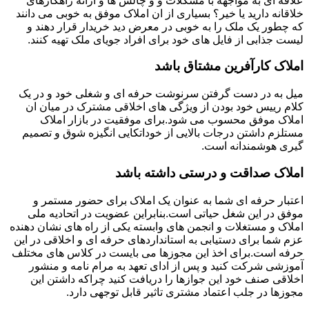
علاقه ای به مواجهه با مشکلات و و چالش ها و ارائه راهکارهای
خلاقانه دارید یا خیر؟ بسیاری از ان املاک موفق به خوبی می دانند
که چطور یک ملک را به خوبی در معرض دید خریدار قرار دهند و
لیست جذابی از فایل های خود برای افراد جویای ملک تهیه کنند.
املاک کارآفرین مشتاق باشد
میل به در دست گرفتن سرنوشت حرفه ای و شغلی خود و در یک
کلام رییس خود بودن از ویژگی های اخلاقی مشترک در میان ان
املاک موفق محسوب می شود.برای موفقیت در بازار املاک
مستلزم داشتن درجات بالایی از خوداتکایی انگیزه شوق و تصمیم
گیری هوشمندانه است.
املاک صداقت و درستی داشته باشد
اعتبار حرفه ای شما به عنوان یک املاک برای حضور مستمر و
موفق در این شغل حیاتی است.بنابراین عضویت در اتحادیه ملی
املاک و مستغلات و انجمن های وابسته یکی از راه های نشان دهنده
عزم شما برای دستیابی به استانداردهای حرفه ای و اخلاقی در این
حرفه است.برای اخذ این مجوزها می بایست در کلاس های مختلف
آموزشی شرکت کنید و پس از ادای تعهد به مرام نامه و منشور
اخلاقی صنف خود این جوازها را دریافت کنید چراکه داشتن این
مجوزها در جلب اعتماد مشتری تاثیر قابل توجهی دارد.