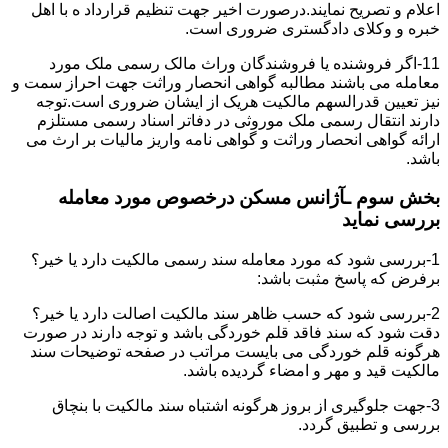
اعلام و تصریح نمایند.درصورت اخیر جهت تنظیم قرارداد ه با اهل
خبره و وکلای دادگستری ضروری است.
11-اگر فروشنده یا فروشندگان وراث مالک رسمی ملک مورد
معامله می باشند مطالبه گواهی انحصار وراثت جهت احراز سمت و
نیز تعیین قدرالسهم مالکیت هریک از ایشان ضروری است.توجه
دارند انتقال رسمی ملک موروثی در دفاتر اسناد رسمی مستلزم
ارائه گواهی انحصار وراثت و گواهی نامه واریز مالیات بر ارث می
باشد.
بخش سوم ـآژانس مسکن درخصوص مورد معامله
بررسی نماید
1-بررسی شود که مورد معامله سند رسمی مالکیت دارد یا خیر؟
برفرض که پاسخ مثبت باشد:
2-بررسی شود که حسب ظاهر سند مالکیت اصالت دارد یا خیر؟
دقت شود که سند فاقد قلم خوردگی باشد و توجه دارند در صورت
هرگونه قلم خوردگی می بایست مراتب در صفحه توضیحات سند
مالکیت قید و مهر و امضاء گردیده باشد.
3-جهت جلوگیری از بروز هرگونه اشتباه سند مالکیت با بنچاق
بررسی و تطبیق گردد.