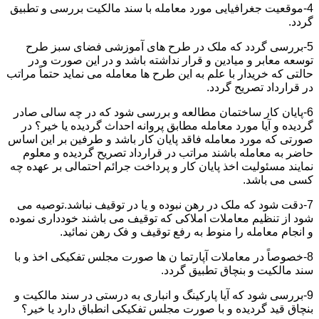
4-موقعیت جغرافیایی مورد معامله با سند مالکیت بررسی و تطبیق
گردد.
5-بررسی گردد که ملک در طرح های آموزشی فضای سبز طرح
توسعه معابر و میادین و قرار نداشته باشد و در این صورت و در
حالتی که خریدار با علم به این طرح ها معامله می نماید حتماً مراتب
در قرارداد تصریح گردد.
6-پایان کار ساختمان مطالعه و بررسی شود که در چه سالی صادر
گردیده و آیا مورد معامله مطابق پروانه احداث گردیده یا خیر؟ در
صورتی که مورد معامله فاقد پایان کار باشد و طرفین بر این اساس
حاضر به معامله باشند مراتب در قرارداد تصریح گردیده و معلوم
نمایند مسئولیت اخذ پایان کار و پرداخت جرائم احتمالی بر عهده چه
کسی می باشد.
7-دقت شود که ملک در رهن نبوده و یا در توقیف نباشد.توصیه می
شود از تنظیم معاملات املاکی که توقیف می باشند خودداری نموده
و انجام معامله را منوط به رفع توقیف و فک رهن نمائید.
8-خصوصاً در معاملات آپارتما ن ها صورت مجلس تفکیکی اخذ و با
سند مالکیت و بنچاق تطبیق گردد.
9-بررسی شود که آیا پارکینگ و انباری به درستی در سند مالکیت و
بنچاق قید گردیده و با صورت مجلس تفکیکی انطباق دارد یا خیر؟