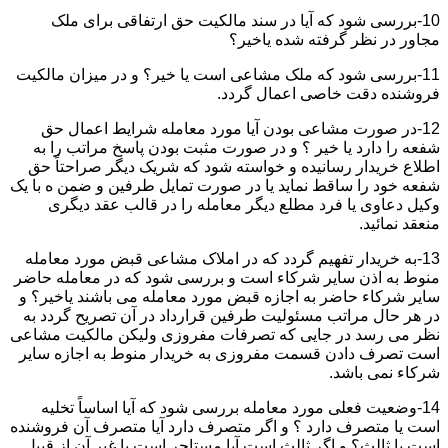
10-بررسی شود که آیا در سند مالکیت حق ارتفاقی برای ملک
مجاور در نظر گرفته شده یاخیر؟
11-بررسی شود که ملک مشاعی است یا خیر؟ و در میزان مالکیت
فروشنده دقت خاصی اعمال گردد.
12-در صورت مشاعی بودن آیا مورد معامله شرایط اعمال حق
شفعه را دارد یا خیر ؟ و در صورت مثبت بودن پاسخ مراتب را به
اطلاع خریدار رسانیده و خواسته شود که شریک دیگر صراحتاً حق
شفعه خود را ساقط نماید یا در صورت تمایل طرفین و ضمن ه با یک
وکیل دعاوی یا فرد مطلع دیگر معامله را در قالب عقد دیگری
منعقد نمائید.
13-به خریدار تفهیم گردد که در املاک مشاعی قبض مورد معامله
منوط به اذن سایر شرکاء است و بررسی شود که در معامله حاضر
سایر شرکاء حاضر به اجازه قبض مورد معامله می باشند یاخیر؟ و
در هر حال مراتب مسئولیت طرفین قرارداد در آن تصریح گردد به
نظر می رسد در جایی که تصرفات مفروزی ولیکن مالکیت مشاعی
است تصرف دادن قسمت مفروزی به خریدار منوط به اجازه سایر
شرکاء نمی باشد.
14-وضعیت فعلی مورد معامله بررسی شود که آیا اساساً تخلیه
است یا متصرف دارد ؟ و اگر متصرف دارد آیا متصرف آن فروشنده
است یا ثالث؟ و اگر ثالث است آیا مستاجر است یا غیر آن از قبیل