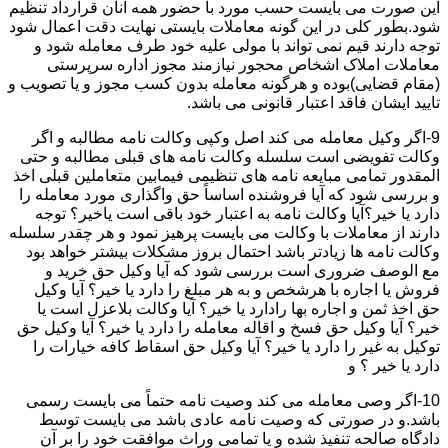
این صورت می بایست حسب مورد با حضور همه آنان قرارداد تنظیم
شود.بطور کلی در این گونه معاملات بایستی نهایت دقت اعمال شود
توجه دارند قیم نمی تواند با مولی علیه خود طرف معامله شود و
معاملات املاک اشخاص محجور نیازمند مجوز اداره سرپرستی
(مقام قضایی)بوده و هرگونه معامله بدون کسب مجوز و یا تصویب و
تایید ایشان فاقد اعتبار قانونی می باشد.
9-اگر وکیل معامله می کند اصل وکپی وکالت نامه مطالبه و اگر
وکالت تفویضی است سلسله وکالت نامه های قبلی مطالبه و حتی
المقدور تمامی مبایعه نامه های تنظیمی فیمابین متعاملین قبلی اخذ
و بررسی شود که آیا فروشنده اساساً حق واگذاری مورد معامله را
دارد یا خیر؟آیا وکالت نامه به اعتبار خود باقی است یاخیر؟ توجه
دارند از معاملات با وکالت می بایست پرهیز نمود و هر چقدر سلسله
وکالت نامه ها زیادتر باشد احتمال بروز مشکلات بیشتر خواهد بود
مع الوصف ضروری است بررسی شود که آیا وکیل حق خرید و
فروش یا اجاره با هرشخص و به هر مبلغ را دارد یا خیر؟ آیا وکیل
حق اخذ ثمن و اجاره بها رادارد یا خیر؟ آیا وکالت بلاعزل است یا
خیر؟ آیا وکیل حق فسخ و اقاله معامله را دارد یا خیر؟ آیا وکیل حق
توکیل به غیر را دارد یا خیر؟ آیا وکیل حق اسقاط کافه خیارات را
دارد یا خیر ؟ و
10-اگر وصی معامله می کند وصیت نامه حتماً می بایست رسمی
باشد.و در صورتی که وصیت نامه عادی باشد می بایست توسط
دادگاه صالحه تنفیذ شده و یا تمامی وراث موافقت خود را بر آن