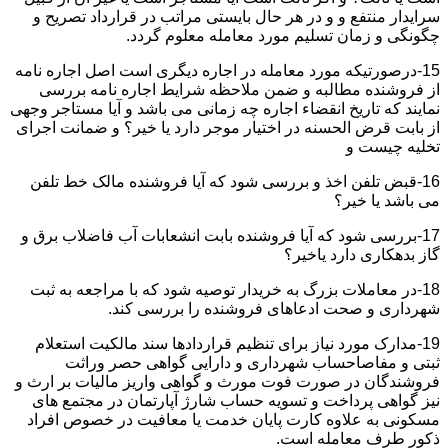
سرایدار منتفع و و در هر حال بایستی مراتب در قرارداد تصریح و
چگونگی و زمان تسلیم مورد معامله معلوم گردد.
15-درصورتیکه مورد معامله در اجاره دیگری است اصل اجاره نامه
از فروشنده مطالبه و ضمن ملاحظه شرایط اجاره نامه بررسی
نمایند که تاریخ انقضاء اجاره چه زمانی می باشد و آیا مستاجر وجهی
از بابت قرض الحسنه در اختیار موجر دارد یا خیر؟ و ضمانت اجرای
تخلیه چیست و
16-قبض تلفن اخذ و بررسی شود که آیا فروشنده مالک خط تلفن
می باشد یا خیر؟
17-بررسی شود که آیا فروشنده بابت انشعابات آب فاضلاب برق و
گاز بدهکاری دارد یاخیر؟
18-در معاملات بزرگ به خریدار توصیه شود که با مراجعه به ثبت
شهرداری و صحت ادعاهای فروشنده را بررسی کند.
19-مدارک مورد نیاز برای تنظیم قراردادها سند مالکیت استعلام
ثبتی و مفاصاحساب شهرداری و دارایی گواهی حصر وراثت
فروشندگان در صورت فوت مورث و گواهی واریز مالیات بر ارث و
نیز گواهی پرداخت و تسویه حساب شارژ آپارتمان در مجتمع های
مسکونی به علاوه کارت پایان خدمت یا معافیت در خصوص افراد
ذکور طرف معامله است.