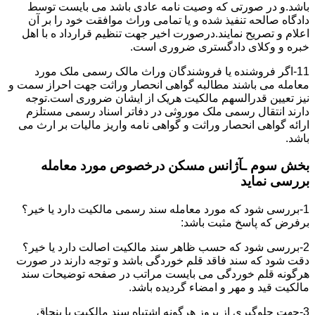
باشد.و در صورتی که وصیت نامه عادی باشد می بایست توسط
دادگاه صالحه تنفیذ شده و یا تمامی وراث موافقت خود را بر آن
اعلام و تصریح نمایند.درصورت اخیر جهت تنظیم قرارداد ه با اهل
خبره و وکلای دادگستری ضروری است.
11-اگر فروشنده یا فروشندگان وراث مالک رسمی ملک مورد
معامله می باشند مطالبه گواهی انحصار وراثت جهت احراز سمت و
نیز تعیین قدرالسهم مالکیت هریک از ایشان ضروری است.توجه
دارند انتقال رسمی ملک موروثی در دفاتر اسناد رسمی مستلزم
ارائه گواهی انحصار وراثت و گواهی نامه واریز مالیات بر ارث می
باشد.
بخش سوم ـآژانس مسکن درخصوص مورد معامله
بررسی نماید
1-بررسی شود که مورد معامله سند رسمی مالکیت دارد یا خیر؟
برفرض که پاسخ مثبت باشد:
2-بررسی شود که حسب ظاهر سند مالکیت اصالت دارد یا خیر؟
دقت شود که سند فاقد قلم خوردگی باشد و توجه دارند در صورت
هرگونه قلم خوردگی می بایست مراتب در صفحه توضیحات سند
مالکیت قید و مهر و امضاء گردیده باشد.
3-جهت جلوگیری از بروز هرگونه اشتباه سند مالکیت با بنچاق