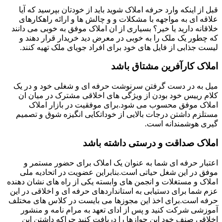
قبل از اینکه وارد حرفه املاک شوید باید از خودتان بپرسید که آیا
علاقه ای به مواجهه با مشکلات و و چالش ها و ارائه راهکارهای
خلاقانه دارید یا خیر؟ بسیاری از ان املاک موفق به خوبی می دانند
که چطور یک ملک را به خوبی در معرض دید خریدار قرار دهند و
لیست جذابی از فایل های خود برای افراد جویای ملک تهیه کنند.
املاک کارآفرین مشتاق باشد
میل به در دست گرفتن سرنوشت حرفه ای و شغلی خود و در یک
کلام رییس خود بودن از ویژگی های اخلاقی مشترک در میان ان
املاک موفق محسوب می شود.برای موفقیت در بازار املاک
مستلزم داشتن درجات بالایی از خوداتکایی انگیزه شوق و تصمیم
گیری هوشمندانه است.
املاک صداقت و درستی داشته باشد
اعتبار حرفه ای شما به عنوان یک املاک برای حضور مستمر و
موفق در این شغل حیاتی است.بنابراین عضویت در اتحادیه ملی
املاک و مستغلات و انجمن های وابسته یکی از راه های نشان دهنده
عزم شما برای دستیابی به استانداردهای حرفه ای و اخلاقی در این
حرفه است.برای اخذ این مجوزها می بایست در کلاس های مختلف
آموزشی شرکت کنید و پس از ادای تعهد به مرام نامه و منشور
اخلاقی صنف خود این جوازها را دریافت کنید چراکه داشتن این