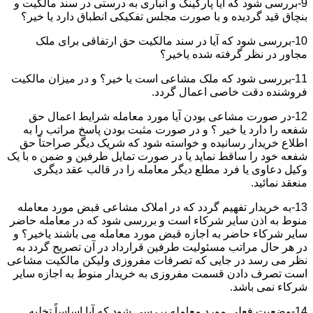
9-بررسی شود که آیا پارکینگ و انباری به درستی در سند مالکیت و
بنچاق قید گردیده و با صورت مجلس تفکیکی انطباق دارد یا خیر؟
10-بررسی شود که آیا در سند مالکیت حق ارتفاقی برای ملک
مجاور در نظر گرفته شده یاخیر؟
11-بررسی شود که ملک مشاعی است یا خیر؟ و در میزان مالکیت
فروشنده دقت خاصی اعمال گردد.
12-در صورت مشاعی بودن آیا مورد معامله شرایط اعمال حق
شفعه را دارد یا خیر ؟ و در صورت مثبت بودن پاسخ مراتب را به
اطلاع خریدار رسانیده و خواسته شود که شریک دیگر صراحتاً حق
شفعه خود را ساقط نماید یا در صورت تمایل طرفین و ضمن ه با یک
وکیل دعاوی یا فرد مطلع دیگر معامله را در قالب عقد دیگری
منعقد نمائید.
13-به خریدار تفهیم گردد که در املاک مشاعی قبض مورد معامله
منوط به اذن سایر شرکاء است و بررسی شود که در معامله حاضر
سایر شرکاء حاضر به اجازه قبض مورد معامله می باشند یاخیر؟ و
در هر حال مراتب مسئولیت طرفین قرارداد در آن تصریح گردد به
نظر می رسد در جایی که تصرفات مفروزی ولیکن مالکیت مشاعی
است تصرف دادن قسمت مفروزی به خریدار منوط به اجازه سایر
شرکاء نمی باشد.
14-وضعیت فعلی مورد معامله بررسی شود که آیا اساساً تخلیه