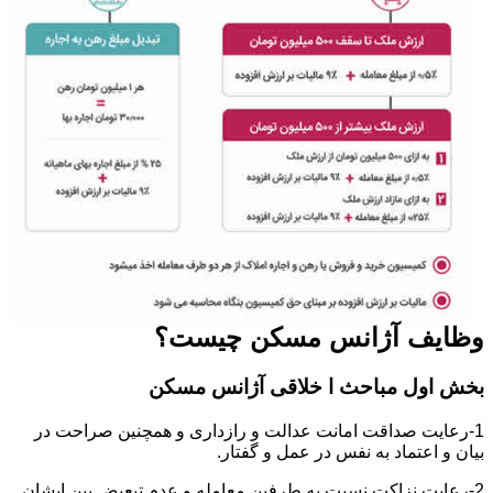
وظایف آژانس مسکن چیست؟
بخش اول مباحث ا خلاقی آژانس مسکن
1-رعایت صداقت امانت عدالت و رازداری و همچنین صراحت در
بیان و اعتماد به نفس در عمل و گفتار.
2-رعایت نزاکت نسبت به طرفین معامله و عدم تبعیض بین ایشان.