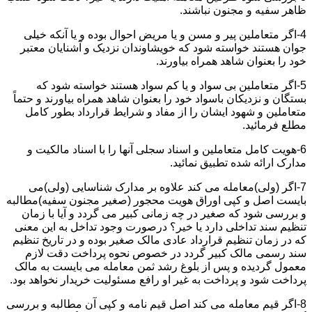
ظاهر سفیه و مجنون نباشند.
4-اگر متعاملین پیر و مسن و یا مریض احوال بوده و یا آنکه خیلی
جوان هستند خواسته شود که خویشاوندان نزدیک و آشنایان معتبر
خود را بعنوان شاهد همراه بیاورند.
5-اگر متعاملین بی سواد و یا کم سواد هستند خواسته شود که
بستگان و نزدیکان باسواد خود را بعنوان شاهد همراه بیاورند و حتماً
متعاملین و شهود ایشان را از مفاد و شرایط قرارداد بطور کامل
مطلع فرمائید.
6-هویت کامل متعاملین و اسناد سجلی آنها را با اسناد مالکیت و
مدارک ارائه شده تطبیق نمائید.
7-اگر (ولی)معامله می کند علاوه بر مدارک شناسایی (ولی)می
بایست اصل و کپی اوراق هویت محجور (صغیر مجنون سفیه)مطالبه
و بررسی شود که صغیر در چه زمانی کبیر می گردد و آیا با زمان
تنظیم سند تداخلی دارد یا خیر؟ درصورت وجود تداخل به این معنی
که در زمان تنظیم قرارداد عادی مالک صغیر بوده و در تاریخ تنظیم
سند رسمی مالک کبیر گردد در خصوص نحوه پرداخت دقت لازم
معمول گردیده و پس از بلوغ رشد ثمن معامله می بایست به مالک
پرداخت شود و پرداخت به غیر او رافع مسئولیت خریدار نخواهد بود.
8-اگر قیم معامله می کند اصل قیم نامه و کپی آن مطالبه و بررسی