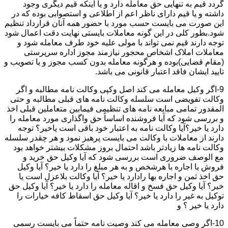
گردد قیم به تنهایی حق معامله دارد و یا اینکه قیم دیگری وجود
داشته و یا قیم دارای ناظر اعم از اطلاعی و استصوابی بوده که در
این صورت می بایست حسب مورد با حضور همه آنان قرارداد تنظیم
شود.بطور کلی در این گونه معاملات بایستی نهایت دقت اعمال شود
توجه دارند قیم نمی تواند با مولی علیه خود طرف معامله شود و
معاملات املاک اشخاص محجور نیازمند مجوز اداره سرپرستی
(مقام قضایی)بوده و هرگونه معامله بدون کسب مجوز و یا تصویب و
تایید ایشان فاقد اعتبار قانونی می باشد.
9-اگر وکیل معامله می کند اصل وکپی وکالت نامه مطالبه و اگر
وکالت تفویضی است سلسله وکالت نامه های قبلی مطالبه و حتی
المقدور تمامی مبایعه نامه های تنظیمی فیمابین متعاملین قبلی اخذ
و بررسی شود که آیا فروشنده اساساً حق واگذاری مورد معامله را
دارد یا خیر؟آیا وکالت نامه به اعتبار خود باقی است یاخیر؟ توجه
دارند از معاملات با وکالت می بایست پرهیز نمود و هر چقدر سلسله
وکالت نامه ها زیادتر باشد احتمال بروز مشکلات بیشتر خواهد بود
مع الوصف ضروری است بررسی شود که آیا وکیل حق خرید و
فروش یا اجاره با هرشخص و به هر مبلغ را دارد یا خیر؟ آیا وکیل
حق اخذ ثمن و اجاره بها رادارد یا خیر؟ آیا وکالت بلاعزل است یا
خیر؟ آیا وکیل حق فسخ و اقاله معامله را دارد یا خیر؟ آیا وکیل حق
توکیل به غیر را دارد یا خیر؟ آیا وکیل حق اسقاط کافه خیارات را
دارد یا خیر ؟ و
10-اگر وصی معامله می کند وصیت نامه حتماً می بایست رسمی