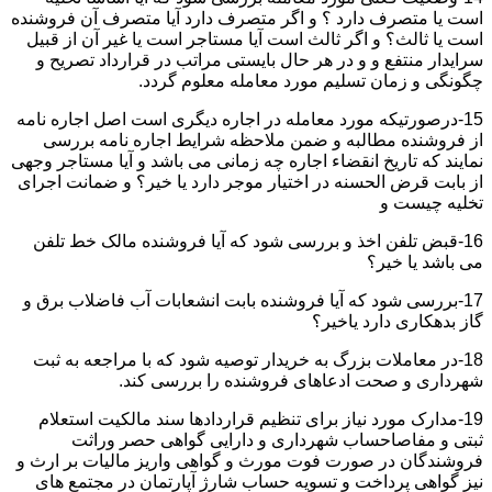
است یا متصرف دارد ؟ و اگر متصرف دارد آیا متصرف آن فروشنده
است یا ثالث؟ و اگر ثالث است آیا مستاجر است یا غیر آن از قبیل
سرایدار منتفع و و در هر حال بایستی مراتب در قرارداد تصریح و
چگونگی و زمان تسلیم مورد معامله معلوم گردد.
15-درصورتیکه مورد معامله در اجاره دیگری است اصل اجاره نامه
از فروشنده مطالبه و ضمن ملاحظه شرایط اجاره نامه بررسی
نمایند که تاریخ انقضاء اجاره چه زمانی می باشد و آیا مستاجر وجهی
از بابت قرض الحسنه در اختیار موجر دارد یا خیر؟ و ضمانت اجرای
تخلیه چیست و
16-قبض تلفن اخذ و بررسی شود که آیا فروشنده مالک خط تلفن
می باشد یا خیر؟
17-بررسی شود که آیا فروشنده بابت انشعابات آب فاضلاب برق و
گاز بدهکاری دارد یاخیر؟
18-در معاملات بزرگ به خریدار توصیه شود که با مراجعه به ثبت
شهرداری و صحت ادعاهای فروشنده را بررسی کند.
19-مدارک مورد نیاز برای تنظیم قراردادها سند مالکیت استعلام
ثبتی و مفاصاحساب شهرداری و دارایی گواهی حصر وراثت
فروشندگان در صورت فوت مورث و گواهی واریز مالیات بر ارث و
نیز گواهی پرداخت و تسویه حساب شارژ آپارتمان در مجتمع های