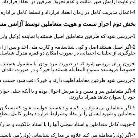
3-رعایت آرامش صبر متانت و عدم تحریک طرفین در انعقاد قرارداد.
4-اعمال مدیریت کامل در زمان انعقاد قرارداد و تسلط کامل بر اداره بحث و مذاکره ضمن هوشیاری و سرعت انتقال بالا.
بخش دوم احراز سمت و هویت متعاملین توسط آژانس م
1-بررسی شود که طرفین متعاملین اصیل هستند یا نماینده (وکیل ولی قیم وصی)
2-اگر اصیل هستند اصل و کپی شناسنامه و کارت ملی اخذ و پس از ا
جلوگیری از تخلفات احتمالی در صورت امکان دو فقره مدرک شناسای
افزون بر آن بررسی شود که در صورت مرد بودن آیا مشمول هستند یا خیر
خصوصاً فروشنده ممنوع المعامله هستند یا خیر؟ و در صورت فقدان موا
3-بررسی شود طرفین معامله اهلیت دارند یا خیر؟ دقت شود حسب ظاهر سفیه و مجنون نباشند.
4-اگر متعاملین پیر و مسن و یا مریض احوال بوده و یا آنکه خیلی جو
خود را بعنوان شاهد همراه بیاورند.
5-اگر متعاملین بی سواد و یا کم سواد هستند خواسته شود که بستگان و 
متعاملین و شهود ایشان را از مفاد و شرایط قرارداد بطور کامل مطلع 
6-هویت کامل متعاملین و اسناد سجلی آنها را با اسناد مالکیت و مدارک ارائه شده تطبیق نمائید.
7-اگر (ولی)معامله می کند علاوه بر مدارک شناسایی (ولی)می بایس