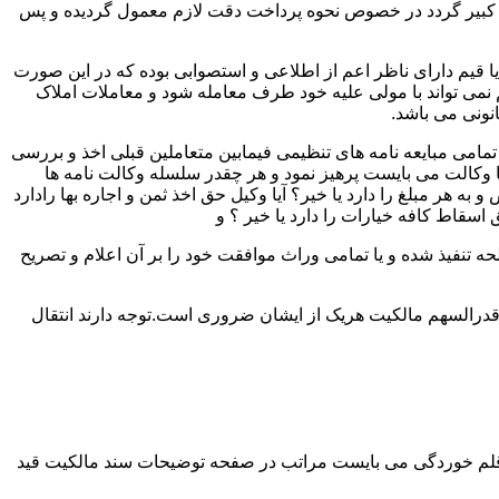
لک کبیر گردد در خصوص نحوه پرداخت دقت لازم معمول گردیده و پس
 یا قیم دارای ناظر اعم از اطلاعی و استصوابی بوده که در این صورت
نمی تواند با مولی علیه خود طرف معامله شود و معاملات املاک
نونی می باشد.
مامی مبایعه نامه های تنظیمی فیمابین متعاملین قبلی اخذ و بررسی
 با وکالت می بایست پرهیز نمود و هر چقدر سلسله وکالت نامه ها
ر مبلغ را دارد یا خیر؟ آیا وکیل حق اخذ ثمن و اجاره بها رادارد
ق اسقاط کافه خیارات را دارد یا خیر ؟ و
تنفیذ شده و یا تمامی وراث موافقت خود را بر آن اعلام و تصریح
قدرالسهم مالکیت هریک از ایشان ضروری است.توجه دارند انتقال
 قلم خوردگی می بایست مراتب در صفحه توضیحات سند مالکیت قید