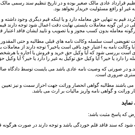
تنظیم قرارداد عادی مالک صغیر بوده و در تاریخ تنظیم سند رسمی ما
غیر او رافع مسئولیت خریدار نخواهد بود.
دد قیم به تنهایی حق معامله دارد و یا اینکه قیم دیگری وجود داشته و
در این گونه معاملات بایستی نهایت دقت اعمال شود توجه دارند قیم 
نه معامله بدون کسب مجوز و یا تصویب و تایید ایشان فاقد اعتبار قا
لت تفویضی است سلسله وکالت نامه های قبلی مطالبه و حتی المقدور ت
یا وکالت نامه به اعتبار خود باقی است یاخیر؟ توجه دارند از معاملات
ست بررسی شود که آیا وکیل حق خرید و فروش یا اجاره با هرشخص و به ه
 را دارد یا خیر؟ آیا وکیل حق توکیل به غیر را دارد یا خیر؟ آیا وکیل ح
.و در صورتی که وصیت نامه عادی باشد می بایست توسط دادگاه صالحه 
ادگستری ضروری است.
 می باشند مطالبه گواهی انحصار وراثت جهت احراز سمت و نیز تعیین 
وراثت و گواهی نامه واریز مالیات بر ارث می باشد.
ماید
شود که سند فاقد قلم خوردگی باشد و توجه دارند در صورت هرگونه