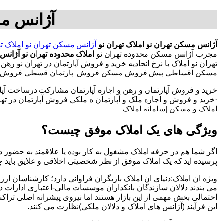
آژانس مس
آژانس مسکن تهران نو
املاک تهران نو
آژانس مسکن تهران نو
املاک ته
مجرب آژانس مسکن محدوده تهران نو
املاک محدوده تهران نو
آژانس 
تهران نو املاک با نرخ اتحادیه خرید و فروش آپارتمان در تهران نو ر
مسکن اقساطی پیش فروش مسکن فروش اپارتمان قسطی فروش خانه ارز
خرید و فروش آپارتمان و رهن و اجاره آپارتمان مشارکت درساخت آپار
·خرید و فروش و اجاره ملک و آپارتمان ه ملکی فروش آپارتمان در تهران
املاک و مسکن |سامانه املاک
ویژگی های یک املاک موفق چیست؟
اگر شما هم در حرفه املاک مشغول به کار بوده یا علاقمند به حضور در
پرسیده اید که یک املاک موفق از نظر شخصیتی اخلاقی و علایق باید 
ویژه ان املاک:دنیای ان املاک بازیگران فراوانی دارد؛ کارشناسان ارز
می بندند دلالان سازندگان بانکداران موسسات مالی-اعتباری ادارات 
احتمالی بخش مهمی از این بازار هستند اما نیروی پیشرانه اصلی تراک
این فرآیند (آژانس های املاک و دلالان ملکی)نظارت می کنند.