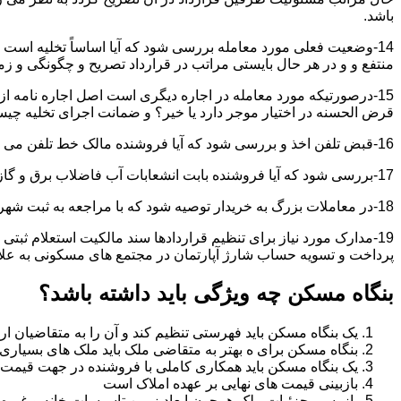
باشد.
14-وضعیت فعلی مورد معامله بررسی شود که آیا اساساً تخلیه است 
منتفع و و در هر حال بایستی مراتب در قرارداد تصریح و چگونگی و زم
15-درصورتیکه مورد معامله در اجاره دیگری است اصل اجاره نامه ا
قرض الحسنه در اختیار موجر دارد یا خیر؟ و ضمانت اجرای تخلیه چی
16-قبض تلفن اخذ و بررسی شود که آیا فروشنده مالک خط تلفن می باشد یا خیر؟
17-بررسی شود که آیا فروشنده بابت انشعابات آب فاضلاب برق و گاز بدهکاری دارد یاخیر؟
18-در معاملات بزرگ به خریدار توصیه شود که با مراجعه به ثبت شهرداری و صحت ادعاهای فروشنده را بررسی کند.
19-مدارک مورد نیاز برای تنظیم قراردادها سند مالکیت استعلام 
پرداخت و تسویه حساب شارژ آپارتمان در مجتمع های مسکونی به عل
بنگاه مسکن چه ویژگی باید داشته باشد؟
یک بنگاه مسکن باید فهرستی تنظیم کند و آن را به متقاضیان ارا
بنگاه مسکن برای ه بهتر به متقاضی ملک باید ملک های بسیاری 
یک بنگاه مسکن باید همکاری کاملی با فروشنده در جهت قیمت
بازبینی قیمت های نهایی بر عهده املاک است
بازرسی جزئیات ملک همچون ابعاد زمین تاسیسات خانه و غیره