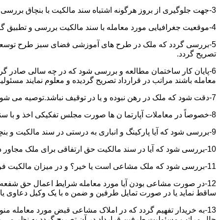
3-جهت جلوگیری از بروز هرگونه اشتباه سند مالکیت با بنچاق بررسی و تطبیق گردد.
4-موقعیت جغرافیایی مورد معامله با سند مالکیت بررسی و تطبیق گردد.
5-بررسی گردد که ملک در طرح های آموزشی فضای سبز طرح توسعه معابر
تصریح گردد.
6-پایان کار ساختمان مطالعه و بررسی شود که در چه سالی صادر گردی
معامله باشند مراتب در قرارداد تصریح گردیده و معلوم نمایند مسئول
7-دقت شود که ملک در رهن نبوده و یا در توقیف نباشد.توصیه می شود از تنظیم معاملات املاکی که توقیف می باشند خودداری نموده و انجام معامله را منوط به رفع توقیف و فک رهن نمائید.
8-خصوصاً در معاملات آپارتما ن ها صورت مجلس تفکیکی اخذ و با سند مالکیت و بنچاق تطبیق گردد.
9-بررسی شود که آیا پارکینگ و انباری به درستی در سند مالکیت و بنچاق قید گردیده و با صورت مجلس تفکیکی انطباق دارد یا خیر؟
10-بررسی شود که آیا در سند مالکیت حق ارتفاقی برای ملک مجاور در نظر گرفته شده یاخیر؟
11-بررسی شود که ملک مشاعی است یا خیر؟ و در میزان مالکیت فروشنده دقت خاصی اعمال گردد.
12-در صورت مشاعی بودن آیا مورد معامله شرایط اعمال حق شفعه ر
ساقط نماید یا در صورت تمایل طرفین و ضمن ه با یک وکیل دعاوی یا ف
13-به خریدار تفهیم گردد که در املاک مشاعی قبض مورد معامله م
حال مراتب مسئولیت طرفین قرارداد در آن تصریح گردد به نظر می