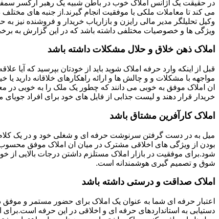
در حقیقت یک آژانس املاک خوب در باطن شبیه یک رهبر ارکسر سمفون
می کند تا معاملات ملکی با موفقیت انجام گیرند.از جنبه های مختلف د
وکیل تحلیلگر مدیر مالی رایزن و بازاریاب خریدار و فروشنده نیز به ح
ویژگی ها و خصوصیات مختلفی داشته باشد که در این گزارش به برخی ا
املاک ذهن خلاق و حلال مشکلات داشته باشد
قبل از اینکه وارد حرفه املاک شوید باید از خودتان بپرسید که آیا علاقه
مواجهه با مشکلات و و چالش ها و ارائه راهکارهای خلاقانه دارید یا خی
ان املاک موفق به خوبی می دانند که چطور یک ملک را به خوبی در م
خریدار قرار دهند و لیست جذابی از فایل های خود برای افراد جویای مل
املاک کارآفرین مشتاق باشد
میل به در دست گرفتن سرنوشت حرفه ای و شغلی خود و در یک کلام
بودن از ویژگی های اخلاقی مشترک در میان ان املاک موفق محسوب
شود.برای موفقیت در بازار املاک مستلزم داشتن درجات بالایی از خودا
شوق و تصمیم گیری هوشمندانه است.
املاک صداقت و درستی داشته باشد
اعتبار حرفه ای شما به عنوان یک املاک برای حضور مستمر و موفق در
دستیابی به استانداردهای حرفه ای و اخلاقی در این حرفه است.برای