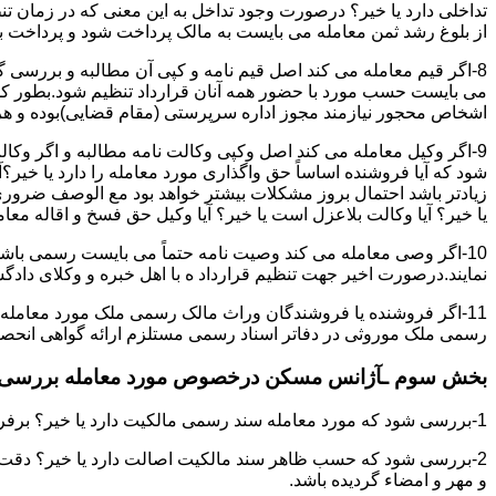
تداخلی دارد یا خیر؟ درصورت وجود تداخل به این معنی که در زمان 
از بلوغ رشد ثمن معامله می بایست به مالک پرداخت شود و پرداخت به 
8-اگر قیم معامله می کند اصل قیم نامه و کپی آن مطالبه و بررسی گر
می بایست حسب مورد با حضور همه آنان قرارداد تنظیم شود.بطور کلی 
اشخاص محجور نیازمند مجوز اداره سرپرستی (مقام قضایی)بوده و هرگو
9-اگر وکیل معامله می کند اصل وکپی وکالت نامه مطالبه و اگر وکا
شود که آیا فروشنده اساساً حق واگذاری مورد معامله را دارد یا خیر؟آ
زیادتر باشد احتمال بروز مشکلات بیشتر خواهد بود مع الوصف ضروری ا
یا خیر؟ آیا وکالت بلاعزل است یا خیر؟ آیا وکیل حق فسخ و اقاله معامله
10-اگر وصی معامله می کند وصیت نامه حتماً می بایست رسمی باشد
نمایند.درصورت اخیر جهت تنظیم قرارداد ه با اهل خبره و وکلای د
11-اگر فروشنده یا فروشندگان وراث مالک رسمی ملک مورد معامله
رسمی ملک موروثی در دفاتر اسناد رسمی مستلزم ارائه گواهی انحصار 
بخش سوم ـآژانس مسکن درخصوص مورد معامله بررسی ن
1-بررسی شود که مورد معامله سند رسمی مالکیت دارد یا خیر؟ برفرض که پاسخ مثبت باشد:
2-بررسی شود که حسب ظاهر سند مالکیت اصالت دارد یا خیر؟ دقت 
و مهر و امضاء گردیده باشد.