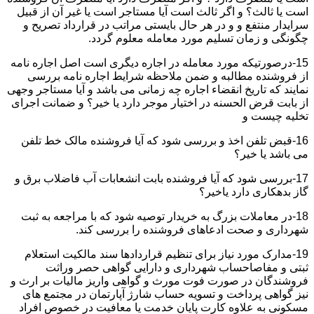
است یا ثالث؟ و اگر ثالث است آیا مستاجر است یا غیر آن از قبیل
سرایدار منتفع و و در هر حال بایستی مراتب در قرارداد تصریح و
چگونگی و زمان تسلیم مورد معامله معلوم گردد.
15-درصورتیکه مورد معامله در اجاره دیگری است اصل اجاره نامه
از فروشنده مطالبه و ضمن ملاحظه شرایط اجاره نامه بررسی
نمایند که تاریخ انقضاء اجاره چه زمانی می باشد و آیا مستاجر وجهی
از بابت قرض الحسنه در اختیار موجر دارد یا خیر؟ و ضمانت اجرای
تخلیه چیست و
16-قبض تلفن اخذ و بررسی شود که آیا فروشنده مالک خط تلفن
می باشد یا خیر؟
17-بررسی شود که آیا فروشنده بابت انشعابات آب فاضلاب برق و
گاز بدهکاری دارد یاخیر؟
18-در معاملات بزرگ به خریدار توصیه شود که با مراجعه به ثبت
شهرداری و صحت ادعاهای فروشنده را بررسی کند.
19-مدارک مورد نیاز برای تنظیم قراردادها سند مالکیت استعلام
ثبتی و مفاصاحساب شهرداری و دارایی گواهی حصر وراثت
فروشندگان در صورت فوت مورث و گواهی واریز مالیات بر ارث و
نیز گواهی پرداخت و تسویه حساب شارژ آپارتمان در مجتمع های
مسکونی به علاوه کارت پایان خدمت یا معافیت در خصوص افراد