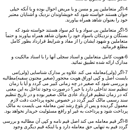
4-اگر متعاملین پیر و مسن و یا مریض احوال بوده و یا آنکه خیلی
جوان هستند خواسته شود که خویشاوندان نزدیک و آشنایان معتبر
خود را بعنوان شاهد همراه بیاورند.
5-اگر متعاملین بی سواد و یا کم سواد هستند خواسته شود که
بستگان و نزدیکان باسواد خود را بعنوان شاهد همراه بیاورند و حتماً
متعاملین و شهود ایشان را از مفاد و شرایط قرارداد بطور کامل
مطلع فرمائید.
6-هویت کامل متعاملین و اسناد سجلی آنها را با اسناد مالکیت و
مدارک ارائه شده تطبیق نمائید.
7-اگر (ولی)معامله می کند علاوه بر مدارک شناسایی (ولی)می
بایست اصل و کپی اوراق هویت محجور (صغیر مجنون سفیه)مطالبه
و بررسی شود که صغیر در چه زمانی کبیر می گردد و آیا با زمان
تنظیم سند تداخلی دارد یا خیر؟ درصورت وجود تداخل به این معنی
که در زمان تنظیم قرارداد عادی مالک صغیر بوده و در تاریخ تنظیم
سند رسمی مالک کبیر گردد در خصوص نحوه پرداخت دقت لازم
معمول گردیده و پس از بلوغ رشد ثمن معامله می بایست به مالک
پرداخت شود و پرداخت به غیر او رافع مسئولیت خریدار نخواهد بود.
8-اگر قیم معامله می کند اصل قیم نامه و کپی آن مطالبه و بررسی
گردد قیم به تنهایی حق معامله دارد و یا اینکه قیم دیگری وجود