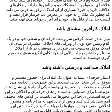
قبل از اینکه وارد حرفه املاک شوید باید از خودتان بپرسید که آیا
علاقه ای به مواجهه با مشکلات و و چالش ها و ارائه راهکارهای
خلاقانه دارید یا خیر؟ بسیاری از ان املاک موفق به خوبی می دانند
که چطور یک ملک را به خوبی در معرض دید خریدار قرار دهند و
لیست جذابی از فایل های خود برای افراد جویای ملک تهیه کنند.
املاک کارآفرین مشتاق باشد
میل به در دست گرفتن سرنوشت حرفه ای و شغلی خود و در یک
کلام رییس خود بودن از ویژگی های اخلاقی مشترک در میان ان
املاک موفق محسوب می شود.برای موفقیت در بازار املاک
مستلزم داشتن درجات بالایی از خوداتکایی انگیزه شوق و تصمیم
گیری هوشمندانه است.
املاک صداقت و درستی داشته باشد
اعتبار حرفه ای شما به عنوان یک املاک برای حضور مستمر و
موفق در این شغل حیاتی است.بنابراین عضویت در اتحادیه ملی
املاک و مستغلات و انجمن های وابسته یکی از راه های نشان دهنده
عزم شما برای دستیابی به استانداردهای حرفه ای و اخلاقی در این
حرفه است.برای اخذ این مجوزها می بایست در کلاس های مختلف
آموزشی شرکت کنید و پس از ادای تعهد به مرام نامه و منشور
اخلاقی صنف خود این جوازها را دریافت کنید چراکه داشتن این
مجوزها در جلب اعتماد مشتری تاثیر قابل توجهی دارد.