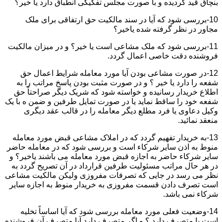
بنچاق قید گردیده و با صورت مجلس تفکیکی انطباق دارد یا خیر؟
10-بررسی شود که آیا در سند مالکیت حق ارتفاقی برای ملک
مجاور در نظر گرفته شده یاخیر؟
11-بررسی شود که ملک مشاعی است یا خیر؟ و در میزان مالکیت
فروشنده دقت خاصی اعمال گردد.
12-در صورت مشاعی بودن آیا مورد معامله شرایط اعمال حق
شفعه را دارد یا خیر ؟ و در صورت مثبت بودن پاسخ مراتب را به
اطلاع خریدار رسانیده و خواسته شود که شریک دیگر صراحتاً حق
شفعه خود را ساقط نماید یا در صورت تمایل طرفین و ضمن ه با یک
وکیل دعاوی یا فرد مطلع دیگر معامله را در قالب عقد دیگری
منعقد نمائید.
13-به خریدار تفهیم گردد که در املاک مشاعی قبض مورد معامله
منوط به اذن سایر شرکاء است و بررسی شود که در معامله حاضر
سایر شرکاء حاضر به اجازه قبض مورد معامله می باشند یاخیر؟ و
در هر حال مراتب مسئولیت طرفین قرارداد در آن تصریح گردد به
نظر می رسد در جایی که تصرفات مفروزی ولیکن مالکیت مشاعی
است تصرف دادن قسمت مفروزی به خریدار منوط به اجازه سایر
شرکاء نمی باشد.
14-وضعیت فعلی مورد معامله بررسی شود که آیا اساساً تخلیه
است یا متصرف دارد ؟ و اگر متصرف دارد آیا متصرف آن فروشنده