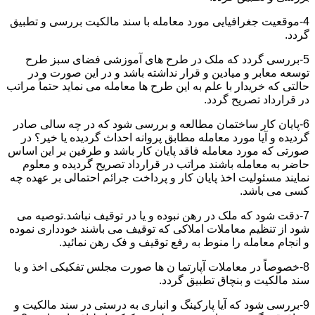
4-موقعیت جغرافیایی مورد معامله با سند مالکیت بررسی و تطبیق
گردد.
5-بررسی گردد که ملک در طرح های آموزشی فضای سبز طرح
توسعه معابر و میادین و قرار نداشته باشد و در این صورت و در
حالتی که خریدار با علم به این طرح ها معامله می نماید حتماً مراتب
در قرارداد تصریح گردد.
6-پایان کار ساختمان مطالعه و بررسی شود که در چه سالی صادر
گردیده و آیا مورد معامله مطابق پروانه احداث گردیده یا خیر؟ در
صورتی که مورد معامله فاقد پایان کار باشد و طرفین بر این اساس
حاضر به معامله باشند مراتب در قرارداد تصریح گردیده و معلوم
نمایند مسئولیت اخذ پایان کار و پرداخت جرائم احتمالی بر عهده چه
کسی می باشد.
7-دقت شود که ملک در رهن نبوده و یا در توقیف نباشد.توصیه می
شود از تنظیم معاملات املاکی که توقیف می باشند خودداری نموده
و انجام معامله را منوط به رفع توقیف و فک رهن نمائید.
8-خصوصاً در معاملات آپارتما ن ها صورت مجلس تفکیکی اخذ و با
سند مالکیت و بنچاق تطبیق گردد.
9-بررسی شود که آیا پارکینگ و انباری به درستی در سند مالکیت و