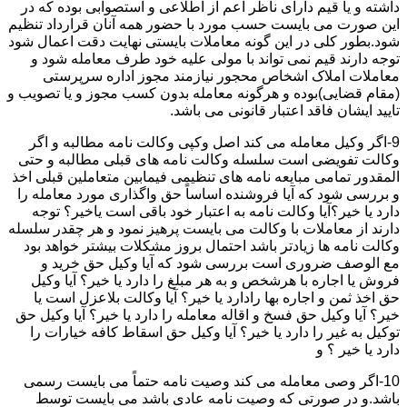
داشته و یا قیم دارای ناظر اعم از اطلاعی و استصوابی بوده که در
این صورت می بایست حسب مورد با حضور همه آنان قرارداد تنظیم
شود.بطور کلی در این گونه معاملات بایستی نهایت دقت اعمال شود
توجه دارند قیم نمی تواند با مولی علیه خود طرف معامله شود و
معاملات املاک اشخاص محجور نیازمند مجوز اداره سرپرستی
(مقام قضایی)بوده و هرگونه معامله بدون کسب مجوز و یا تصویب و
تایید ایشان فاقد اعتبار قانونی می باشد.
9-اگر وکیل معامله می کند اصل وکپی وکالت نامه مطالبه و اگر
وکالت تفویضی است سلسله وکالت نامه های قبلی مطالبه و حتی
المقدور تمامی مبایعه نامه های تنظیمی فیمابین متعاملین قبلی اخذ
و بررسی شود که آیا فروشنده اساساً حق واگذاری مورد معامله را
دارد یا خیر؟آیا وکالت نامه به اعتبار خود باقی است یاخیر؟ توجه
دارند از معاملات با وکالت می بایست پرهیز نمود و هر چقدر سلسله
وکالت نامه ها زیادتر باشد احتمال بروز مشکلات بیشتر خواهد بود
مع الوصف ضروری است بررسی شود که آیا وکیل حق خرید و
فروش یا اجاره با هرشخص و به هر مبلغ را دارد یا خیر؟ آیا وکیل
حق اخذ ثمن و اجاره بها رادارد یا خیر؟ آیا وکالت بلاعزل است یا
خیر؟ آیا وکیل حق فسخ و اقاله معامله را دارد یا خیر؟ آیا وکیل حق
توکیل به غیر را دارد یا خیر؟ آیا وکیل حق اسقاط کافه خیارات را
دارد یا خیر ؟ و
10-اگر وصی معامله می کند وصیت نامه حتماً می بایست رسمی
باشد.و در صورتی که وصیت نامه عادی باشد می بایست توسط