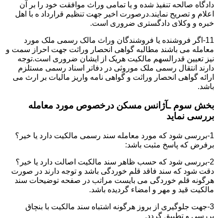
دادگاه صالحه تنفیذ شده و یا تمامی وراث موافقت خود را بر آن
اعلام و تصریح نمایند.درصورت اخیر جهت تنظیم قرارداد ه با اهل
خبره و وکلای دادگستری ضروری است.
11-اگر فروشنده یا فروشندگان وراث مالک رسمی ملک مورد
معامله می باشند مطالبه گواهی انحصار وراثت جهت احراز سمت و
نیز تعیین قدرالسهم مالکیت هریک از ایشان ضروری است.توجه
دارند انتقال رسمی ملک موروثی در دفاتر اسناد رسمی مستلزم
ارائه گواهی انحصار وراثت و گواهی نامه واریز مالیات بر ارث می
باشد.
بخش سوم ـآژانس مسکن درخصوص مورد معامله
بررسی نماید
1-بررسی شود که مورد معامله سند رسمی مالکیت دارد یا خیر؟
برفرض که پاسخ مثبت باشد:
2-بررسی شود که حسب ظاهر سند مالکیت اصالت دارد یا خیر؟
دقت شود که سند فاقد قلم خوردگی باشد و توجه دارند در صورت
هرگونه قلم خوردگی می بایست مراتب در صفحه توضیحات سند
مالکیت قید و مهر و امضاء گردیده باشد.
3-جهت جلوگیری از بروز هرگونه اشتباه سند مالکیت با بنچاق
بررسی و تطبیق گردد.