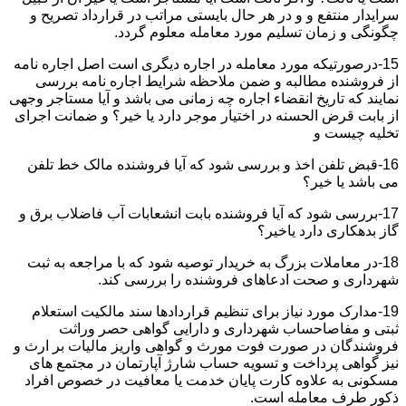
سرایدار منتفع و و در هر حال بایستی مراتب در قرارداد تصریح و
چگونگی و زمان تسلیم مورد معامله معلوم گردد.
15-درصورتیکه مورد معامله در اجاره دیگری است اصل اجاره نامه
از فروشنده مطالبه و ضمن ملاحظه شرایط اجاره نامه بررسی
نمایند که تاریخ انقضاء اجاره چه زمانی می باشد و آیا مستاجر وجهی
از بابت قرض الحسنه در اختیار موجر دارد یا خیر؟ و ضمانت اجرای
تخلیه چیست و
16-قبض تلفن اخذ و بررسی شود که آیا فروشنده مالک خط تلفن
می باشد یا خیر؟
17-بررسی شود که آیا فروشنده بابت انشعابات آب فاضلاب برق و
گاز بدهکاری دارد یاخیر؟
18-در معاملات بزرگ به خریدار توصیه شود که با مراجعه به ثبت
شهرداری و صحت ادعاهای فروشنده را بررسی کند.
19-مدارک مورد نیاز برای تنظیم قراردادها سند مالکیت استعلام
ثبتی و مفاصاحساب شهرداری و دارایی گواهی حصر وراثت
فروشندگان در صورت فوت مورث و گواهی واریز مالیات بر ارث و
نیز گواهی پرداخت و تسویه حساب شارژ آپارتمان در مجتمع های
مسکونی به علاوه کارت پایان خدمت یا معافیت در خصوص افراد
ذکور طرف معامله است.