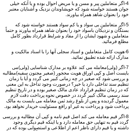
4-اگر متعاملین پیر و مسن و یا مریض احوال بوده و یا آنکه خیلی
جوان هستند خواسته شود که خویشاوندان نزدیک و آشنایان معتبر
خود را بعنوان شاهد همراه بیاورند.
5-اگر متعاملین بی سواد و یا کم سواد هستند خواسته شود که
بستگان و نزدیکان باسواد خود را بعنوان شاهد همراه بیاورند و حتماً
متعاملین و شهود ایشان را از مفاد و شرایط قرارداد بطور کامل
مطلع فرمائید.
6-هویت کامل متعاملین و اسناد سجلی آنها را با اسناد مالکیت و
مدارک ارائه شده تطبیق نمائید.
7-اگر (ولی)معامله می کند علاوه بر مدارک شناسایی (ولی)می
بایست اصل و کپی اوراق هویت محجور (صغیر مجنون سفیه)مطالبه
و بررسی شود که صغیر در چه زمانی کبیر می گردد و آیا با زمان
تنظیم سند تداخلی دارد یا خیر؟ درصورت وجود تداخل به این معنی
که در زمان تنظیم قرارداد عادی مالک صغیر بوده و در تاریخ تنظیم
سند رسمی مالک کبیر گردد در خصوص نحوه پرداخت دقت لازم
معمول گردیده و پس از بلوغ رشد ثمن معامله می بایست به مالک
پرداخت شود و پرداخت به غیر او رافع مسئولیت خریدار نخواهد بود.
8-اگر قیم معامله می کند اصل قیم نامه و کپی آن مطالبه و بررسی
گردد قیم به تنهایی حق معامله دارد و یا اینکه قیم دیگری وجود
داشته و یا قیم دارای ناظر اعم از اطلاعی و استصوابی بوده که در