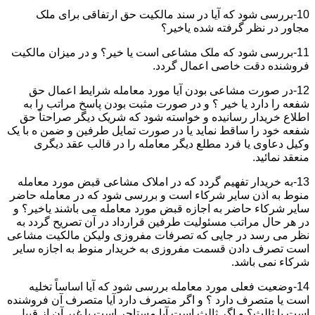
10-بررسی شود که آیا در سند مالکیت حق ارتفاقی برای ملک
مجاور در نظر گرفته شده یاخیر؟
11-بررسی شود که ملک مشاعی است یا خیر؟ و در میزان مالکیت
فروشنده دقت خاصی اعمال گردد.
12-در صورت مشاعی بودن آیا مورد معامله شرایط اعمال حق
شفعه را دارد یا خیر ؟ و در صورت مثبت بودن پاسخ مراتب را به
اطلاع خریدار رسانیده و خواسته شود که شریک دیگر صراحتاً حق
شفعه خود را ساقط نماید یا در صورت تمایل طرفین و ضمن ه با یک
وکیل دعاوی یا فرد مطلع دیگر معامله را در قالب عقد دیگری
منعقد نمائید.
13-به خریدار تفهیم گردد که در املاک مشاعی قبض مورد معامله
منوط به اذن سایر شرکاء است و بررسی شود که در معامله حاضر
سایر شرکاء حاضر به اجازه قبض مورد معامله می باشند یاخیر؟ و
در هر حال مراتب مسئولیت طرفین قرارداد در آن تصریح گردد به
نظر می رسد در جایی که تصرفات مفروزی ولیکن مالکیت مشاعی
است تصرف دادن قسمت مفروزی به خریدار منوط به اجازه سایر
شرکاء نمی باشد.
14-وضعیت فعلی مورد معامله بررسی شود که آیا اساساً تخلیه
است یا متصرف دارد ؟ و اگر متصرف دارد آیا متصرف آن فروشنده
است یا ثالث؟ و اگر ثالث است آیا مستاجر است یا غیر آن از قبیل