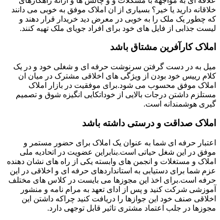
علاقه ای به مواجهه با مشکلات و و چالش ها و ارائه راهکارهای
خلاقانه دارید یا خیر؟ بسیاری از ان املاک موفق به خوبی می دانند
که چطور یک ملک را به خوبی در معرض دید خریدار قرار دهند و
لیست جذابی از فایل های خود برای افراد جویای ملک تهیه کنند.
املاک کارآفرین مشتاق باشد
میل به در دست گرفتن سرنوشت حرفه ای و شغلی خود و در یک
کلام رییس خود بودن از ویژگی های اخلاقی مشترک در میان ان
املاک موفق محسوب می شود.برای موفقیت در بازار املاک
مستلزم داشتن درجات بالایی از خوداتکایی انگیزه شوق و تصمیم
گیری هوشمندانه است.
املاک صداقت و درستی داشته باشد
اعتبار حرفه ای شما به عنوان یک املاک برای حضور مستمر و
موفق در این شغل حیاتی است.بنابراین عضویت در اتحادیه ملی
املاک و مستغلات و انجمن های وابسته یکی از راه های نشان دهنده
عزم شما برای دستیابی به استانداردهای حرفه ای و اخلاقی در این
حرفه است.برای اخذ این مجوزها می بایست در کلاس های مختلف
آموزشی شرکت کنید و پس از ادای تعهد به مرام نامه و منشور
اخلاقی صنف خود این جوازها را دریافت کنید چراکه داشتن این
مجوزها در جلب اعتماد مشتری تاثیر قابل توجهی دارد.