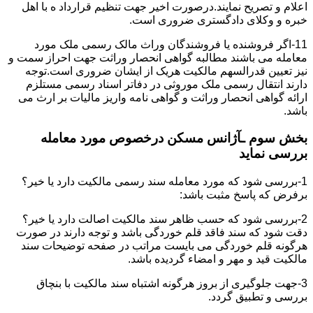
اعلام و تصریح نمایند.درصورت اخیر جهت تنظیم قرارداد ه با اهل
خبره و وکلای دادگستری ضروری است.
11-اگر فروشنده یا فروشندگان وراث مالک رسمی ملک مورد
معامله می باشند مطالبه گواهی انحصار وراثت جهت احراز سمت و
نیز تعیین قدرالسهم مالکیت هریک از ایشان ضروری است.توجه
دارند انتقال رسمی ملک موروثی در دفاتر اسناد رسمی مستلزم
ارائه گواهی انحصار وراثت و گواهی نامه واریز مالیات بر ارث می
باشد.
بخش سوم ـآژانس مسکن درخصوص مورد معامله
بررسی نماید
1-بررسی شود که مورد معامله سند رسمی مالکیت دارد یا خیر؟
برفرض که پاسخ مثبت باشد:
2-بررسی شود که حسب ظاهر سند مالکیت اصالت دارد یا خیر؟
دقت شود که سند فاقد قلم خوردگی باشد و توجه دارند در صورت
هرگونه قلم خوردگی می بایست مراتب در صفحه توضیحات سند
مالکیت قید و مهر و امضاء گردیده باشد.
3-جهت جلوگیری از بروز هرگونه اشتباه سند مالکیت با بنچاق
بررسی و تطبیق گردد.