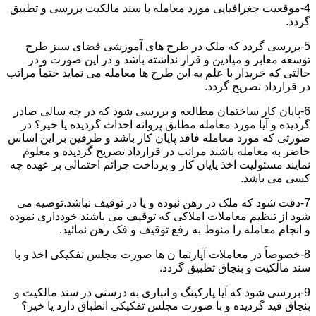
4-موقعیت جغرافیایی مورد معامله با سند مالکیت بررسی و تطبیق
گردد.
5-بررسی گردد که ملک در طرح های آموزشی فضای سبز طرح
توسعه معابر و میادین و قرار نداشته باشد و در این صورت و در
حالتی که خریدار با علم به این طرح ها معامله می نماید حتماً مراتب
در قرارداد تصریح گردد.
6-پایان کار ساختمان مطالعه و بررسی شود که در چه سالی صادر
گردیده و آیا مورد معامله مطابق پروانه احداث گردیده یا خیر؟ در
صورتی که مورد معامله فاقد پایان کار باشد و طرفین بر این اساس
حاضر به معامله باشند مراتب در قرارداد تصریح گردیده و معلوم
نمایند مسئولیت اخذ پایان کار و پرداخت جرائم احتمالی بر عهده چه
کسی می باشد.
7-دقت شود که ملک در رهن نبوده و یا در توقیف نباشد.توصیه می
شود از تنظیم معاملات املاکی که توقیف می باشند خودداری نموده
و انجام معامله را منوط به رفع توقیف و فک رهن نمائید.
8-خصوصاً در معاملات آپارتما ن ها صورت مجلس تفکیکی اخذ و با
سند مالکیت و بنچاق تطبیق گردد.
9-بررسی شود که آیا پارکینگ و انباری به درستی در سند مالکیت و
بنچاق قید گردیده و با صورت مجلس تفکیکی انطباق دارد یا خیر؟