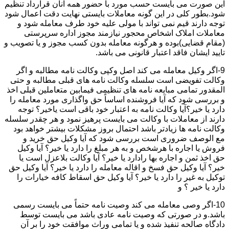
این صورت می بایست حسب مورد با حضور همه آنان قرارداد تنظیم
شود.بطور کلی در این گونه معاملات بایستی نهایت دقت اعمال شود
توجه دارند قیم نمی تواند با مولی علیه خود طرف معامله شود و
معاملات املاک اشخاص محجور نیازمند مجوز اداره سرپرستی
(مقام قضایی)بوده و هرگونه معامله بدون کسب مجوز و یا تصویب و
تایید ایشان فاقد اعتبار قانونی می باشد.
9-اگر وکیل معامله می کند اصل وکپی وکالت نامه مطالبه و اگر
وکالت تفویضی است سلسله وکالت نامه های قبلی مطالبه و حتی
المقدور تمامی مبایعه نامه های تنظیمی فیمابین متعاملین قبلی اخذ
و بررسی شود که آیا فروشنده اساساً حق واگذاری مورد معامله را
دارد یا خیر؟آیا وکالت نامه به اعتبار خود باقی است یاخیر؟ توجه
دارند از معاملات با وکالت می بایست پرهیز نمود و هر چقدر سلسله
وکالت نامه ها زیادتر باشد احتمال بروز مشکلات بیشتر خواهد بود
مع الوصف ضروری است بررسی شود که آیا وکیل حق خرید و
فروش یا اجاره با هرشخص و به هر مبلغ را دارد یا خیر؟ آیا وکیل
حق اخذ ثمن و اجاره بها رادارد یا خیر؟ آیا وکالت بلاعزل است یا
خیر؟ آیا وکیل حق فسخ و اقاله معامله را دارد یا خیر؟ آیا وکیل حق
توکیل به غیر را دارد یا خیر؟ آیا وکیل حق اسقاط کافه خیارات را
دارد یا خیر ؟ و
10-اگر وصی معامله می کند وصیت نامه حتماً می بایست رسمی
باشد.و در صورتی که وصیت نامه عادی باشد می بایست توسط
دادگاه صالحه تنفیذ شده و یا تمامی وراث موافقت خود را بر آن