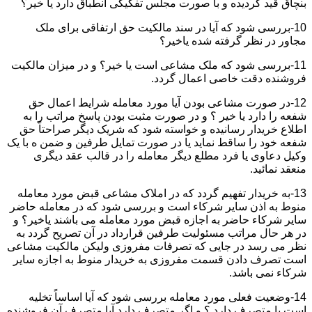
بنچاق قید گردیده و با صورت مجلس تفکیکی انطباق دارد یا خیر؟
10-بررسی شود که آیا در سند مالکیت حق ارتفاقی برای ملک
مجاور در نظر گرفته شده یاخیر؟
11-بررسی شود که ملک مشاعی است یا خیر؟ و در میزان مالکیت
فروشنده دقت خاصی اعمال گردد.
12-در صورت مشاعی بودن آیا مورد معامله شرایط اعمال حق
شفعه را دارد یا خیر ؟ و در صورت مثبت بودن پاسخ مراتب را به
اطلاع خریدار رسانیده و خواسته شود که شریک دیگر صراحتاً حق
شفعه خود را ساقط نماید یا در صورت تمایل طرفین و ضمن ه با یک
وکیل دعاوی یا فرد مطلع دیگر معامله را در قالب عقد دیگری
منعقد نمائید.
13-به خریدار تفهیم گردد که در املاک مشاعی قبض مورد معامله
منوط به اذن سایر شرکاء است و بررسی شود که در معامله حاضر
سایر شرکاء حاضر به اجازه قبض مورد معامله می باشند یاخیر؟ و
در هر حال مراتب مسئولیت طرفین قرارداد در آن تصریح گردد به
نظر می رسد در جایی که تصرفات مفروزی ولیکن مالکیت مشاعی
است تصرف دادن قسمت مفروزی به خریدار منوط به اجازه سایر
شرکاء نمی باشد.
14-وضعیت فعلی مورد معامله بررسی شود که آیا اساساً تخلیه
است یا متصرف دارد ؟ و اگر متصرف دارد آیا متصرف آن فروشنده