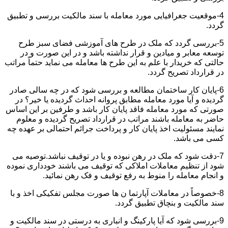
4-موقعیت جغرافیایی مورد معامله با سند مالکیت بررسی و تطبیق
گردد.
5-بررسی گردد که ملک در طرح های آموزشی فضای سبز طرح
توسعه معابر و میادین و قرار نداشته باشد و در این صورت و در
حالتی که خریدار با علم به این طرح ها معامله می نماید حتماً مراتب
در قرارداد تصریح گردد.
6-پایان کار ساختمان مطالعه و بررسی شود که در چه سالی صادر
گردیده و آیا مورد معامله مطابق پروانه احداث گردیده یا خیر؟ در
صورتی که مورد معامله فاقد پایان کار باشد و طرفین بر این اساس
حاضر به معامله باشند مراتب در قرارداد تصریح گردیده و معلوم
نمایند مسئولیت اخذ پایان کار و پرداخت جرائم احتمالی بر عهده چه
کسی می باشد.
7-دقت شود که ملک در رهن نبوده و یا در توقیف نباشد.توصیه می
شود از تنظیم معاملات املاکی که توقیف می باشند خودداری نموده
و انجام معامله را منوط به رفع توقیف و فک رهن نمائید.
8-خصوصاً در معاملات آپارتما ن ها صورت مجلس تفکیکی اخذ و با
سند مالکیت و بنچاق تطبیق گردد.
9-بررسی شود که آیا پارکینگ و انباری به درستی در سند مالکیت و