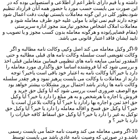
داشته و یا قیم دارای ناظر اعم از اطلاعی و استصوابی بوده که در
این صورت می بایست حسب مورد با حضور همه آنان قرارداد تنظیم
شود.بطور کلی در این گونه معاملات بایستی نهایت دقت اعمال شود
توجه دارند قیم نمی تواند با مولی علیه خود طرف معامله شود و
معاملات املاک اشخاص محجور نیازمند مجوز اداره سرپرستی
(مقام قضایی)بوده و هرگونه معامله بدون کسب مجوز و یا تصویب و
تایید ایشان فاقد اعتبار قانونی می باشد.
9-اگر وکیل معامله می کند اصل وکپی وکالت نامه مطالبه و اگر
وکالت تفویضی است سلسله وکالت نامه های قبلی مطالبه و حتی
المقدور تمامی مبایعه نامه های تنظیمی فیمابین متعاملین قبلی اخذ
و بررسی شود که آیا فروشنده اساساً حق واگذاری مورد معامله را
دارد یا خیر؟آیا وکالت نامه به اعتبار خود باقی است یاخیر؟ توجه
دارند از معاملات با وکالت می بایست پرهیز نمود و هر چقدر سلسله
وکالت نامه ها زیادتر باشد احتمال بروز مشکلات بیشتر خواهد بود
مع الوصف ضروری است بررسی شود که آیا وکیل حق خرید و
فروش یا اجاره با هرشخص و به هر مبلغ را دارد یا خیر؟ آیا وکیل
حق اخذ ثمن و اجاره بها رادارد یا خیر؟ آیا وکالت بلاعزل است یا
خیر؟ آیا وکیل حق فسخ و اقاله معامله را دارد یا خیر؟ آیا وکیل حق
توکیل به غیر را دارد یا خیر؟ آیا وکیل حق اسقاط کافه خیارات را
دارد یا خیر ؟ و
10-اگر وصی معامله می کند وصیت نامه حتماً می بایست رسمی
باشد.و در صورتی که وصیت نامه عادی باشد می بایست توسط