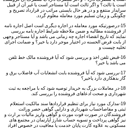
است یا ثالث؟ و اگر ثالث است آیا مستاجر است یا غیر آن از قبیل
سرایدار منتفع و و در هر حال بایستی مراتب در قرارداد تصریح و
چگونگی و زمان تسلیم مورد معامله معلوم گردد.
15-درصورتیکه مورد معامله در اجاره دیگری است اصل اجاره نامه
از فروشنده مطالبه و ضمن ملاحظه شرایط اجاره نامه بررسی
نمایند که تاریخ انقضاء اجاره چه زمانی می باشد و آیا مستاجر وجهی
از بابت قرض الحسنه در اختیار موجر دارد یا خیر؟ و ضمانت اجرای
تخلیه چیست و
16-قبض تلفن اخذ و بررسی شود که آیا فروشنده مالک خط تلفن
می باشد یا خیر؟
17-بررسی شود که آیا فروشنده بابت انشعابات آب فاضلاب برق و
گاز بدهکاری دارد یاخیر؟
18-در معاملات بزرگ به خریدار توصیه شود که با مراجعه به ثبت
شهرداری و صحت ادعاهای فروشنده را بررسی کند.
19-مدارک مورد نیاز برای تنظیم قراردادها سند مالکیت استعلام
ثبتی و مفاصاحساب شهرداری و دارایی گواهی حصر وراثت
فروشندگان در صورت فوت مورث و گواهی واریز مالیات بر ارث و
نیز گواهی پرداخت و تسویه حساب شارژ آپارتمان در مجتمع های
مسکونی به علاوه کارت پایان خدمت یا معافیت در خصوص افراد