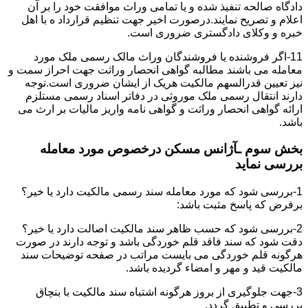
دادگاه صالحه تنفیذ شده و یا تمامی وراث موافقت خود را بر آن
اعلام و تصریح نمایند.درصورت اخیر جهت تنظیم قرارداد ه با اهل
خبره و وکلای دادگستری ضروری است.
11-اگر فروشنده یا فروشندگان وراث مالک رسمی ملک مورد
معامله می باشند مطالبه گواهی انحصار وراثت جهت احراز سمت و
نیز تعیین قدرالسهم مالکیت هریک از ایشان ضروری است.توجه
دارند انتقال رسمی ملک موروثی در دفاتر اسناد رسمی مستلزم
ارائه گواهی انحصار وراثت و گواهی نامه واریز مالیات بر ارث می
باشد.
بخش سوم ـآژانس مسکن درخصوص مورد معامله
بررسی نماید
1-بررسی شود که مورد معامله سند رسمی مالکیت دارد یا خیر؟
برفرض که پاسخ مثبت باشد:
2-بررسی شود که حسب ظاهر سند مالکیت اصالت دارد یا خیر؟
دقت شود که سند فاقد قلم خوردگی باشد و توجه دارند در صورت
هرگونه قلم خوردگی می بایست مراتب در صفحه توضیحات سند
مالکیت قید و مهر و امضاء گردیده باشد.
3-جهت جلوگیری از بروز هرگونه اشتباه سند مالکیت با بنچاق
بررسی و تطبیق گردد.