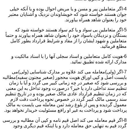
4-اگر متعاملین پیر و مسن و یا مریض احوال بوده و یا آنکه خیلی
جوان هستند خواسته شود که خویشاوندان نزدیک و آشنایان معتبر
خود را بعنوان شاهد همراه بیاورند.
5-اگر متعاملین بی سواد و یا کم سواد هستند خواسته شود که
بستگان و نزدیکان باسواد خود را بعنوان شاهد همراه بیاورند و حتماً
متعاملین و شهود ایشان را از مفاد و شرایط قرارداد بطور کامل
مطلع فرمائید.
6-هویت کامل متعاملین و اسناد سجلی آنها را با اسناد مالکیت و
مدارک ارائه شده تطبیق نمائید.
7-اگر (ولی)معامله می کند علاوه بر مدارک شناسایی (ولی)می
بایست اصل و کپی اوراق هویت محجور (صغیر مجنون سفیه)مطالبه
و بررسی شود که صغیر در چه زمانی کبیر می گردد و آیا با زمان
تنظیم سند تداخلی دارد یا خیر؟ درصورت وجود تداخل به این معنی
که در زمان تنظیم قرارداد عادی مالک صغیر بوده و در تاریخ تنظیم
سند رسمی مالک کبیر گردد در خصوص نحوه پرداخت دقت لازم
معمول گردیده و پس از بلوغ رشد ثمن معامله می بایست به مالک
پرداخت شود و پرداخت به غیر او رافع مسئولیت خریدار نخواهد بود.
8-اگر قیم معامله می کند اصل قیم نامه و کپی آن مطالبه و بررسی
گردد قیم به تنهایی حق معامله دارد و یا اینکه قیم دیگری وجود