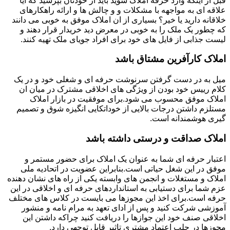
قبل از اینکه وارد حرفه املاک شوید باید از خودتان بپرسید که آیا
علاقه ای به مواجهه با مشکلات و و چالش ها و ارائه راهکارهای
خلاقانه دارید یا خیر؟ بسیاری از ان املاک موفق به خوبی می دانند
که چطور یک ملک را به خوبی در معرض دید خریدار قرار دهند و
لیست جذابی از فایل های خود برای افراد جویای ملک تهیه کنند.
املاک کارآفرین مشتاق باشد
میل به در دست گرفتن سرنوشت حرفه ای و شغلی خود و در یک
کلام رییس خود بودن از ویژگی های اخلاقی مشترک در میان ان
املاک موفق محسوب می شود.برای موفقیت در بازار املاک
مستلزم داشتن درجات بالایی از خوداتکایی انگیزه شوق و تصمیم
گیری هوشمندانه است.
املاک صداقت و درستی داشته باشد
اعتبار حرفه ای شما به عنوان یک املاک برای حضور مستمر و
موفق در این شغل حیاتی است.بنابراین عضویت در اتحادیه ملی
املاک و مستغلات و انجمن های وابسته یکی از راه های نشان دهنده
عزم شما برای دستیابی به استانداردهای حرفه ای و اخلاقی در این
حرفه است.برای اخذ این مجوزها می بایست در کلاس های مختلف
آموزشی شرکت کنید و پس از ادای تعهد به مرام نامه و منشور
اخلاقی صنف خود این جوازها را دریافت کنید چراکه داشتن این
مجوزها در جلب اعتماد مشتری تاثیر قابل توجهی دارد.