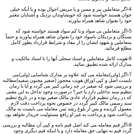
4-اگر متعاملین پیر و مسن و یا مریض احوال بوده و یا آنکه خیلی
جوان هستند خواسته شود که خویشاوندان نزدیک و آشنایان معتبر
خود را بعنوان شاهد همراه بیاورند.
5-اگر متعاملین بی سواد و یا کم سواد هستند خواسته شود که
بستگان و نزدیکان باسواد خود را بعنوان شاهد همراه بیاورند و حتماً
متعاملین و شهود ایشان را از مفاد و شرایط قرارداد بطور کامل
مطلع فرمائید.
6-هویت کامل متعاملین و اسناد سجلی آنها را با اسناد مالکیت و
مدارک ارائه شده تطبیق نمائید.
7-اگر (ولی)معامله می کند علاوه بر مدارک شناسایی (ولی)می
بایست اصل و کپی اوراق هویت محجور (صغیر مجنون سفیه)مطالبه
و بررسی شود که صغیر در چه زمانی کبیر می گردد و آیا با زمان
تنظیم سند تداخلی دارد یا خیر؟ درصورت وجود تداخل به این معنی
که در زمان تنظیم قرارداد عادی مالک صغیر بوده و در تاریخ تنظیم
سند رسمی مالک کبیر گردد در خصوص نحوه پرداخت دقت لازم
معمول گردیده و پس از بلوغ رشد ثمن معامله می بایست به مالک
پرداخت شود و پرداخت به غیر او رافع مسئولیت خریدار نخواهد بود.
8-اگر قیم معامله می کند اصل قیم نامه و کپی آن مطالبه و بررسی
گردد قیم به تنهایی حق معامله دارد و یا اینکه قیم دیگری وجود