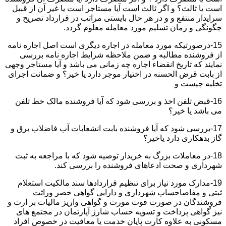
است یا ثالث؟ و اگر ثالث است آیا مستاجر است یا غیر آن از قبیل
سرایدار منتفع و و در هر حال بایستی مراتب در قرارداد تصریح و
چگونگی و زمان تسلیم مورد معامله معلوم گردد.
15-درصورتیکه مورد معامله در اجاره دیگری است اصل اجاره نامه
از فروشنده مطالبه و ضمن ملاحظه شرایط اجاره نامه بررسی
نمایند که تاریخ انقضاء اجاره چه زمانی می باشد و آیا مستاجر وجهی
از بابت قرض الحسنه در اختیار موجر دارد یا خیر؟ و ضمانت اجرای
تخلیه چیست و
16-قبض تلفن اخذ و بررسی شود که آیا فروشنده مالک خط تلفن
می باشد یا خیر؟
17-بررسی شود که آیا فروشنده بابت انشعابات آب فاضلاب برق و
گاز بدهکاری دارد یاخیر؟
18-در معاملات بزرگ به خریدار توصیه شود که با مراجعه به ثبت
شهرداری و صحت ادعاهای فروشنده را بررسی کند.
19-مدارک مورد نیاز برای تنظیم قراردادها سند مالکیت استعلام
ثبتی و مفاصاحساب شهرداری و دارایی گواهی حصر وراثت
فروشندگان در صورت فوت مورث و گواهی واریز مالیات بر ارث و
نیز گواهی پرداخت و تسویه حساب شارژ آپارتمان در مجتمع های
مسکونی به علاوه کارت پایان خدمت یا معافیت در خصوص افراد