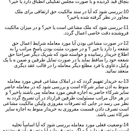
بنچاق قید گردیده و با صورت مجلس تفکیکی انطباق دارد یا خیر؟
10-بررسی شود که آیا در سند مالکیت حق ارتفاقی برای ملک
مجاور در نظر گرفته شده یاخیر؟
11-بررسی شود که ملک مشاعی است یا خیر؟ و در میزان مالکیت
فروشنده دقت خاصی اعمال گردد.
12-در صورت مشاعی بودن آیا مورد معامله شرایط اعمال حق
شفعه را دارد یا خیر ؟ و در صورت مثبت بودن پاسخ مراتب را به
اطلاع خریدار رسانیده و خواسته شود که شریک دیگر صراحتاً حق
شفعه خود را ساقط نماید یا در صورت تمایل طرفین و ضمن ه با یک
وکیل دعاوی یا فرد مطلع دیگر معامله را در قالب عقد دیگری
منعقد نمائید.
13-به خریدار تفهیم گردد که در املاک مشاعی قبض مورد معامله
منوط به اذن سایر شرکاء است و بررسی شود که در معامله حاضر
سایر شرکاء حاضر به اجازه قبض مورد معامله می باشند یاخیر؟ و
در هر حال مراتب مسئولیت طرفین قرارداد در آن تصریح گردد به
نظر می رسد در جایی که تصرفات مفروزی ولیکن مالکیت مشاعی
است تصرف دادن قسمت مفروزی به خریدار منوط به اجازه سایر
شرکاء نمی باشد.
14-وضعیت فعلی مورد معامله بررسی شود که آیا اساساً تخلیه
است یا متصرف دارد ؟ و اگر متصرف دارد آیا متصرف آن فروشنده