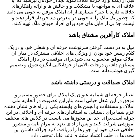
قبل از اینکه وارد حرفه املاک شوید باید از خودتان بپرسید که آیا
علاقه ای به مواجهه با مشکلات و و چالش ها و ارائه راهکارهای
خلاقانه دارید یا خیر؟ بسیاری از ان املاک موفق به خوبی می دانند
که چطور یک ملک را به خوبی در معرض دید خریدار قرار دهند و
لیست جذابی از فایل های خود برای افراد جویای ملک تهیه کنند.
املاک کارآفرین مشتاق باشد
میل به در دست گرفتن سرنوشت حرفه ای و شغلی خود و در یک
کلام رییس خود بودن از ویژگی های اخلاقی مشترک در میان ان
املاک موفق محسوب می شود.برای موفقیت در بازار املاک
مستلزم داشتن درجات بالایی از خوداتکایی انگیزه شوق و تصمیم
گیری هوشمندانه است.
املاک صداقت و درستی داشته باشد
اعتبار حرفه ای شما به عنوان یک املاک برای حضور مستمر و
موفق در این شغل حیاتی است.بنابراین عضویت در اتحادیه ملی
املاک و مستغلات و انجمن های وابسته یکی از راه های نشان دهنده
عزم شما برای دستیابی به استانداردهای حرفه ای و اخلاقی در این
حرفه است.برای اخذ این مجوزها می بایست در کلاس های مختلف
آموزشی شرکت کنید و پس از ادای تعهد به مرام نامه و منشور
اخلاقی صنف خود این جوازها را دریافت کنید چراکه داشتن این
مجوزها در جلب اعتماد مشتری تاثیر قابل توجهی دارد.