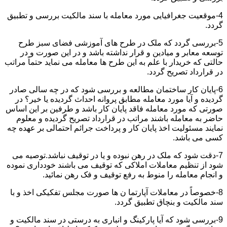
4-موقعیت جغرافیایی مورد معامله با سند مالکیت بررسی و تطبیق
گردد.
5-بررسی گردد که ملک در طرح های آموزشی فضای سبز طرح
توسعه معابر و میادین و قرار نداشته باشد و در این صورت و در
حالتی که خریدار با علم به این طرح ها معامله می نماید حتماً مراتب
در قرارداد تصریح گردد.
6-پایان کار ساختمان مطالعه و بررسی شود که در چه سالی صادر
گردیده و آیا مورد معامله مطابق پروانه احداث گردیده یا خیر؟ در
صورتی که مورد معامله فاقد پایان کار باشد و طرفین بر این اساس
حاضر به معامله باشند مراتب در قرارداد تصریح گردیده و معلوم
نمایند مسئولیت اخذ پایان کار و پرداخت جرائم احتمالی بر عهده چه
کسی می باشد.
7-دقت شود که ملک در رهن نبوده و یا در توقیف نباشد.توصیه می
شود از تنظیم معاملات املاکی که توقیف می باشند خودداری نموده
و انجام معامله را منوط به رفع توقیف و فک رهن نمائید.
8-خصوصاً در معاملات آپارتما ن ها صورت مجلس تفکیکی اخذ و با
سند مالکیت و بنچاق تطبیق گردد.
9-بررسی شود که آیا پارکینگ و انباری به درستی در سند مالکیت و