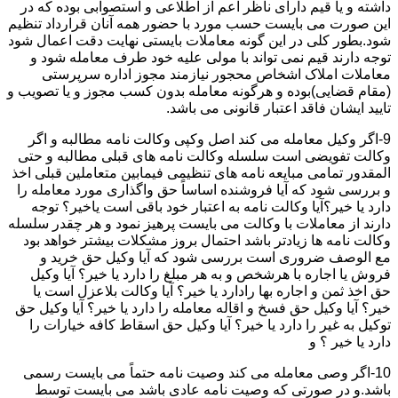
داشته و یا قیم دارای ناظر اعم از اطلاعی و استصوابی بوده که در
این صورت می بایست حسب مورد با حضور همه آنان قرارداد تنظیم
شود.بطور کلی در این گونه معاملات بایستی نهایت دقت اعمال شود
توجه دارند قیم نمی تواند با مولی علیه خود طرف معامله شود و
معاملات املاک اشخاص محجور نیازمند مجوز اداره سرپرستی
(مقام قضایی)بوده و هرگونه معامله بدون کسب مجوز و یا تصویب و
تایید ایشان فاقد اعتبار قانونی می باشد.
9-اگر وکیل معامله می کند اصل وکپی وکالت نامه مطالبه و اگر
وکالت تفویضی است سلسله وکالت نامه های قبلی مطالبه و حتی
المقدور تمامی مبایعه نامه های تنظیمی فیمابین متعاملین قبلی اخذ
و بررسی شود که آیا فروشنده اساساً حق واگذاری مورد معامله را
دارد یا خیر؟آیا وکالت نامه به اعتبار خود باقی است یاخیر؟ توجه
دارند از معاملات با وکالت می بایست پرهیز نمود و هر چقدر سلسله
وکالت نامه ها زیادتر باشد احتمال بروز مشکلات بیشتر خواهد بود
مع الوصف ضروری است بررسی شود که آیا وکیل حق خرید و
فروش یا اجاره با هرشخص و به هر مبلغ را دارد یا خیر؟ آیا وکیل
حق اخذ ثمن و اجاره بها رادارد یا خیر؟ آیا وکالت بلاعزل است یا
خیر؟ آیا وکیل حق فسخ و اقاله معامله را دارد یا خیر؟ آیا وکیل حق
توکیل به غیر را دارد یا خیر؟ آیا وکیل حق اسقاط کافه خیارات را
دارد یا خیر ؟ و
10-اگر وصی معامله می کند وصیت نامه حتماً می بایست رسمی
باشد.و در صورتی که وصیت نامه عادی باشد می بایست توسط