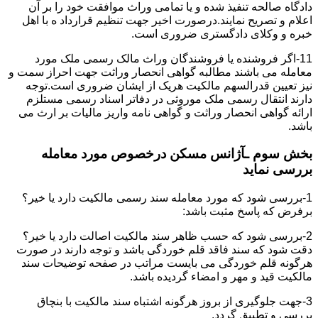
دادگاه صالحه تنفیذ شده و یا تمامی وراث موافقت خود را بر آن
اعلام و تصریح نمایند.درصورت اخیر جهت تنظیم قرارداد ه با اهل
خبره و وکلای دادگستری ضروری است.
11-اگر فروشنده یا فروشندگان وراث مالک رسمی ملک مورد
معامله می باشند مطالبه گواهی انحصار وراثت جهت احراز سمت و
نیز تعیین قدرالسهم مالکیت هریک از ایشان ضروری است.توجه
دارند انتقال رسمی ملک موروثی در دفاتر اسناد رسمی مستلزم
ارائه گواهی انحصار وراثت و گواهی نامه واریز مالیات بر ارث می
باشد.
بخش سوم ـآژانس مسکن درخصوص مورد معامله
بررسی نماید
1-بررسی شود که مورد معامله سند رسمی مالکیت دارد یا خیر؟
برفرض که پاسخ مثبت باشد:
2-بررسی شود که حسب ظاهر سند مالکیت اصالت دارد یا خیر؟
دقت شود که سند فاقد قلم خوردگی باشد و توجه دارند در صورت
هرگونه قلم خوردگی می بایست مراتب در صفحه توضیحات سند
مالکیت قید و مهر و امضاء گردیده باشد.
3-جهت جلوگیری از بروز هرگونه اشتباه سند مالکیت با بنچاق
بررسی و تطبیق گردد.