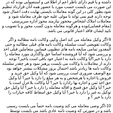
داشته و یا قیم دارای ناظر اعم از اطلاعی و استصوابی بوده که در
این صورت می بایست حسب مورد با حضور همه آنان قرارداد تنظیم
شود.بطور کلی در این گونه معاملات بایستی نهایت دقت اعمال شود
توجه دارند قیم نمی تواند با مولی علیه خود طرف معامله شود و
معاملات املاک اشخاص محجور نیازمند مجوز اداره سرپرستی
(مقام قضایی)بوده و هرگونه معامله بدون کسب مجوز و یا تصویب و
تایید ایشان فاقد اعتبار قانونی می باشد.
9-اگر وکیل معامله می کند اصل وکپی وکالت نامه مطالبه و اگر
وکالت تفویضی است سلسله وکالت نامه های قبلی مطالبه و حتی
المقدور تمامی مبایعه نامه های تنظیمی فیمابین متعاملین قبلی اخذ
و بررسی شود که آیا فروشنده اساساً حق واگذاری مورد معامله را
دارد یا خیر؟آیا وکالت نامه به اعتبار خود باقی است یاخیر؟ توجه
دارند از معاملات با وکالت می بایست پرهیز نمود و هر چقدر سلسله
وکالت نامه ها زیادتر باشد احتمال بروز مشکلات بیشتر خواهد بود
مع الوصف ضروری است بررسی شود که آیا وکیل حق خرید و
فروش یا اجاره با هرشخص و به هر مبلغ را دارد یا خیر؟ آیا وکیل
حق اخذ ثمن و اجاره بها رادارد یا خیر؟ آیا وکالت بلاعزل است یا
خیر؟ آیا وکیل حق فسخ و اقاله معامله را دارد یا خیر؟ آیا وکیل حق
توکیل به غیر را دارد یا خیر؟ آیا وکیل حق اسقاط کافه خیارات را
دارد یا خیر ؟ و
10-اگر وصی معامله می کند وصیت نامه حتماً می بایست رسمی
باشد.و در صورتی که وصیت نامه عادی باشد می بایست توسط