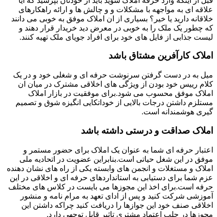
قبل از اینکه وارد حرفه املاک شوید باید از خودتان بپرسید که آیا
علاقه ای به مواجهه با مشکلات و و چالش ها و ارائه راهکارهای
خلاقانه دارید یا خیر؟ بسیاری از ان املاک موفق به خوبی می دانند
که چطور یک ملک را به خوبی در معرض دید خریدار قرار دهند و
لیست جذابی از فایل های خود برای افراد جویای ملک تهیه کنند.
املاک کارآفرین مشتاق باشد
میل به در دست گرفتن سرنوشت حرفه ای و شغلی خود و در یک
کلام رییس خود بودن از ویژگی های اخلاقی مشترک در میان ان
املاک موفق محسوب می شود.برای موفقیت در بازار املاک
مستلزم داشتن درجات بالایی از خوداتکایی انگیزه شوق و تصمیم
گیری هوشمندانه است.
املاک صداقت و درستی داشته باشد
اعتبار حرفه ای شما به عنوان یک املاک برای حضور مستمر و
موفق در این شغل حیاتی است.بنابراین عضویت در اتحادیه ملی
املاک و مستغلات و انجمن های وابسته یکی از راه های نشان دهنده
عزم شما برای دستیابی به استانداردهای حرفه ای و اخلاقی در این
حرفه است.برای اخذ این مجوزها می بایست در کلاس های مختلف
آموزشی شرکت کنید و پس از ادای تعهد به مرام نامه و منشور
اخلاقی صنف خود این جوازها را دریافت کنید چراکه داشتن این
مجوزها در جلب اعتماد مشتری تاثیر قابل توجهی دارد.