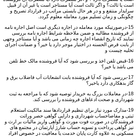
است یا ثالث؟ و اگر ثالث است آیا مستاجر است یا غیر آن از قبیل
سرایدار منتفع و و در هر حال بایستی مراتب در قرارداد تصریح و
چگونگی و زمان تسلیم مورد معامله معلوم گردد.
15-درصورتیکه مورد معامله در اجاره دیگری است اصل اجاره نامه
از فروشنده مطالبه و ضمن ملاحظه شرایط اجاره نامه بررسی
نمایند که تاریخ انقضاء اجاره چه زمانی می باشد و آیا مستاجر وجهی
از بابت قرض الحسنه در اختیار موجر دارد یا خیر؟ و ضمانت اجرای
تخلیه چیست و
16-قبض تلفن اخذ و بررسی شود که آیا فروشنده مالک خط تلفن
می باشد یا خیر؟
17-بررسی شود که آیا فروشنده بابت انشعابات آب فاضلاب برق و
گاز بدهکاری دارد یاخیر؟
18-در معاملات بزرگ به خریدار توصیه شود که با مراجعه به ثبت
شهرداری و صحت ادعاهای فروشنده را بررسی کند.
19-مدارک مورد نیاز برای تنظیم قراردادها سند مالکیت استعلام
ثبتی و مفاصاحساب شهرداری و دارایی گواهی حصر وراثت
فروشندگان در صورت فوت مورث و گواهی واریز مالیات بر ارث و
نیز گواهی پرداخت و تسویه حساب شارژ آپارتمان در مجتمع های
مسکونی به علاوه کارت پایان خدمت یا معافیت در خصوص افراد