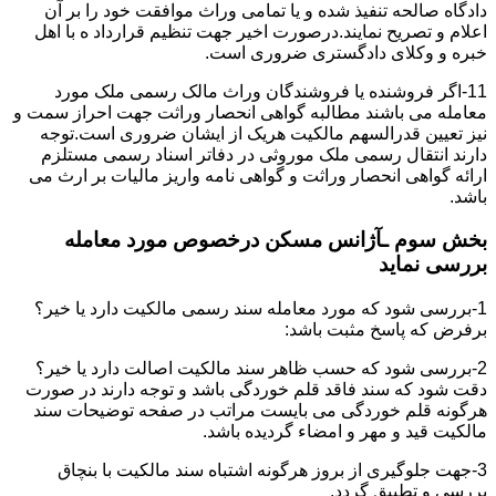
دادگاه صالحه تنفیذ شده و یا تمامی وراث موافقت خود را بر آن
اعلام و تصریح نمایند.درصورت اخیر جهت تنظیم قرارداد ه با اهل
خبره و وکلای دادگستری ضروری است.
11-اگر فروشنده یا فروشندگان وراث مالک رسمی ملک مورد
معامله می باشند مطالبه گواهی انحصار وراثت جهت احراز سمت و
نیز تعیین قدرالسهم مالکیت هریک از ایشان ضروری است.توجه
دارند انتقال رسمی ملک موروثی در دفاتر اسناد رسمی مستلزم
ارائه گواهی انحصار وراثت و گواهی نامه واریز مالیات بر ارث می
باشد.
بخش سوم ـآژانس مسکن درخصوص مورد معامله
بررسی نماید
1-بررسی شود که مورد معامله سند رسمی مالکیت دارد یا خیر؟
برفرض که پاسخ مثبت باشد:
2-بررسی شود که حسب ظاهر سند مالکیت اصالت دارد یا خیر؟
دقت شود که سند فاقد قلم خوردگی باشد و توجه دارند در صورت
هرگونه قلم خوردگی می بایست مراتب در صفحه توضیحات سند
مالکیت قید و مهر و امضاء گردیده باشد.
3-جهت جلوگیری از بروز هرگونه اشتباه سند مالکیت با بنچاق
بررسی و تطبیق گردد.