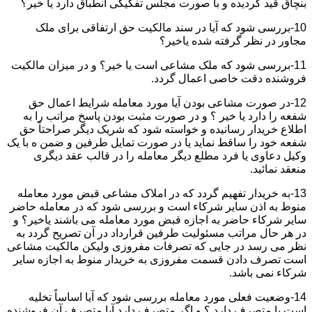
بنچاق قید گردیده و با صورت مجلس تفکیکی انطباق دارد یا خیر؟
10-بررسی شود که آیا در سند مالکیت حق ارتفاقی برای ملک
مجاور در نظر گرفته شده یاخیر؟
11-بررسی شود که ملک مشاعی است یا خیر؟ و در میزان مالکیت
فروشنده دقت خاصی اعمال گردد.
12-در صورت مشاعی بودن آیا مورد معامله شرایط اعمال حق
شفعه را دارد یا خیر ؟ و در صورت مثبت بودن پاسخ مراتب را به
اطلاع خریدار رسانیده و خواسته شود که شریک دیگر صراحتاً حق
شفعه خود را ساقط نماید یا در صورت تمایل طرفین و ضمن ه با یک
وکیل دعاوی یا فرد مطلع دیگر معامله را در قالب عقد دیگری
منعقد نمائید.
13-به خریدار تفهیم گردد که در املاک مشاعی قبض مورد معامله
منوط به اذن سایر شرکاء است و بررسی شود که در معامله حاضر
سایر شرکاء حاضر به اجازه قبض مورد معامله می باشند یاخیر؟ و
در هر حال مراتب مسئولیت طرفین قرارداد در آن تصریح گردد به
نظر می رسد در جایی که تصرفات مفروزی ولیکن مالکیت مشاعی
است تصرف دادن قسمت مفروزی به خریدار منوط به اجازه سایر
شرکاء نمی باشد.
14-وضعیت فعلی مورد معامله بررسی شود که آیا اساساً تخلیه
است یا متصرف دارد ؟ و اگر متصرف دارد آیا متصرف آن فروشنده