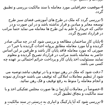
4-موقعیت جغرافیایی مورد معامله با سند مالکیت بررسی و تطبیق
گردد.
5-بررسی گردد که ملک در طرح های آموزشی فضای سبز طرح
توسعه معابر و میادین و قرار نداشته باشد و در این صورت و در
حالتی که خریدار با علم به این طرح ها معامله می نماید حتماً مراتب
در قرارداد تصریح گردد.
6-پایان کار ساختمان مطالعه و بررسی شود که در چه سالی صادر
گردیده و آیا مورد معامله مطابق پروانه احداث گردیده یا خیر؟ در
صورتی که مورد معامله فاقد پایان کار باشد و طرفین بر این اساس
حاضر به معامله باشند مراتب در قرارداد تصریح گردیده و معلوم
نمایند مسئولیت اخذ پایان کار و پرداخت جرائم احتمالی بر عهده چه
کسی می باشد.
7-دقت شود که ملک در رهن نبوده و یا در توقیف نباشد.توصیه می
شود از تنظیم معاملات املاکی که توقیف می باشند خودداری نموده
و انجام معامله را منوط به رفع توقیف و فک رهن نمائید.
8-خصوصاً در معاملات آپارتما ن ها صورت مجلس تفکیکی اخذ و با
سند مالکیت و بنچاق تطبیق گردد.
9-بررسی شود که آیا پارکینگ و انباری به درستی در سند مالکیت و