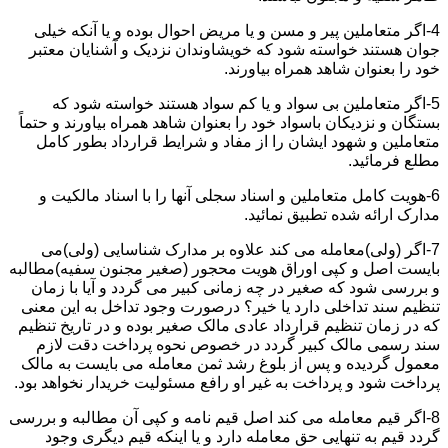
4-اگر متعاملین پیر و مسن و یا مریض احوال بوده و یا آنکه خیلی
جوان هستند خواسته شود که خویشاوندان نزدیک و آشنایان معتبر
خود را بعنوان شاهد همراه بیاورند.
5-اگر متعاملین بی سواد و یا کم سواد هستند خواسته شود که
بستگان و نزدیکان باسواد خود را بعنوان شاهد همراه بیاورند و حتماً
متعاملین و شهود ایشان را از مفاد و شرایط قرارداد بطور کامل
مطلع فرمائید.
6-هویت کامل متعاملین و اسناد سجلی آنها را با اسناد مالکیت و
مدارک ارائه شده تطبیق نمائید.
7-اگر (ولی)معامله می کند علاوه بر مدارک شناسایی (ولی)می
بایست اصل و کپی اوراق هویت محجور (صغیر مجنون سفیه)مطالبه
و بررسی شود که صغیر در چه زمانی کبیر می گردد و آیا با زمان
تنظیم سند تداخلی دارد یا خیر؟ درصورت وجود تداخل به این معنی
که در زمان تنظیم قرارداد عادی مالک صغیر بوده و در تاریخ تنظیم
سند رسمی مالک کبیر گردد در خصوص نحوه پرداخت دقت لازم
معمول گردیده و پس از بلوغ رشد ثمن معامله می بایست به مالک
پرداخت شود و پرداخت به غیر او رافع مسئولیت خریدار نخواهد بود.
8-اگر قیم معامله می کند اصل قیم نامه و کپی آن مطالبه و بررسی
گردد قیم به تنهایی حق معامله دارد و یا اینکه قیم دیگری وجود