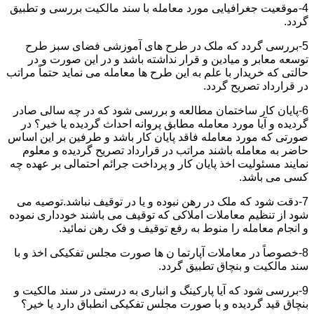
4-موقعیت جغرافیایی مورد معامله با سند مالکیت بررسی و تطبیق
گردد.
5-بررسی گردد که ملک در طرح های آموزشی فضای سبز طرح
توسعه معابر و میادین و قرار نداشته باشد و در این صورت و در
حالتی که خریدار با علم به این طرح ها معامله می نماید حتماً مراتب
در قرارداد تصریح گردد.
6-پایان کار ساختمان مطالعه و بررسی شود که در چه سالی صادر
گردیده و آیا مورد معامله مطابق پروانه احداث گردیده یا خیر؟ در
صورتی که مورد معامله فاقد پایان کار باشد و طرفین بر این اساس
حاضر به معامله باشند مراتب در قرارداد تصریح گردیده و معلوم
نمایند مسئولیت اخذ پایان کار و پرداخت جرائم احتمالی بر عهده چه
کسی می باشد.
7-دقت شود که ملک در رهن نبوده و یا در توقیف نباشد.توصیه می
شود از تنظیم معاملات املاکی که توقیف می باشند خودداری نموده
و انجام معامله را منوط به رفع توقیف و فک رهن نمائید.
8-خصوصاً در معاملات آپارتما ن ها صورت مجلس تفکیکی اخذ و با
سند مالکیت و بنچاق تطبیق گردد.
9-بررسی شود که آیا پارکینگ و انباری به درستی در سند مالکیت و
بنچاق قید گردیده و با صورت مجلس تفکیکی انطباق دارد یا خیر؟