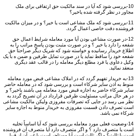
10-بررسی شود که آیا در سند مالکیت حق ارتفاقی برای ملک
مجاور در نظر گرفته شده یاخیر؟
11-بررسی شود که ملک مشاعی است یا خیر؟ و در میزان مالکیت
فروشنده دقت خاصی اعمال گردد.
12-در صورت مشاعی بودن آیا مورد معامله شرایط اعمال حق
شفعه را دارد یا خیر ؟ و در صورت مثبت بودن پاسخ مراتب را به
اطلاع خریدار رسانیده و خواسته شود که شریک دیگر صراحتاً حق
شفعه خود را ساقط نماید یا در صورت تمایل طرفین و ضمن ه با یک
وکیل دعاوی یا فرد مطلع دیگر معامله را در قالب عقد دیگری
منعقد نمائید.
13-به خریدار تفهیم گردد که در املاک مشاعی قبض مورد معامله
منوط به اذن سایر شرکاء است و بررسی شود که در معامله حاضر
سایر شرکاء حاضر به اجازه قبض مورد معامله می باشند یاخیر؟ و
در هر حال مراتب مسئولیت طرفین قرارداد در آن تصریح گردد به
نظر می رسد در جایی که تصرفات مفروزی ولیکن مالکیت مشاعی
است تصرف دادن قسمت مفروزی به خریدار منوط به اجازه سایر
شرکاء نمی باشد.
14-وضعیت فعلی مورد معامله بررسی شود که آیا اساساً تخلیه
است یا متصرف دارد ؟ و اگر متصرف دارد آیا متصرف آن فروشنده
است یا ثالث؟ و اگر ثالث است آیا مستاجر است یا غیر آن از قبیل