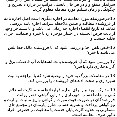
سرایدار منتفع و و در هر حال بایستی مراتب در قرارداد تصریح و
چگونگی و زمان تسلیم مورد معامله معلوم گردد.
15-درصورتیکه مورد معامله در اجاره دیگری است اصل اجاره نامه
از فروشنده مطالبه و ضمن ملاحظه شرایط اجاره نامه بررسی
نمایند که تاریخ انقضاء اجاره چه زمانی می باشد و آیا مستاجر وجهی
از بابت قرض الحسنه در اختیار موجر دارد یا خیر؟ و ضمانت اجرای
تخلیه چیست و
16-قبض تلفن اخذ و بررسی شود که آیا فروشنده مالک خط تلفن
می باشد یا خیر؟
17-بررسی شود که آیا فروشنده بابت انشعابات آب فاضلاب برق و
گاز بدهکاری دارد یاخیر؟
18-در معاملات بزرگ به خریدار توصیه شود که با مراجعه به ثبت
شهرداری و صحت ادعاهای فروشنده را بررسی کند.
19-مدارک مورد نیاز برای تنظیم قراردادها سند مالکیت استعلام
ثبتی و مفاصاحساب شهرداری و دارایی گواهی حصر وراثت
فروشندگان در صورت فوت مورث و گواهی واریز مالیات بر ارث و
نیز گواهی پرداخت و تسویه حساب شارژ آپارتمان در مجتمع های
مسکونی به علاوه کارت پایان خدمت یا معافیت در خصوص افراد
ذکور طرف معامله است.