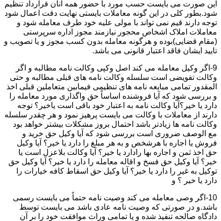
این صورت می بایست حسب مورد با حضور همه آنان قرارداد تنظیم
شود.بطور کلی در این گونه معاملات بایستی نهایت دقت اعمال شود
توجه دارند قیم نمی تواند با مولی علیه خود طرف معامله شود و
معاملات املاک اشخاص محجور نیازمند مجوز اداره سرپرستی
(مقام قضایی)بوده و هرگونه معامله بدون کسب مجوز و یا تصویب و
تایید ایشان فاقد اعتبار قانونی می باشد.
9-اگر وکیل معامله می کند اصل وکپی وکالت نامه مطالبه و اگر
وکالت تفویضی است سلسله وکالت نامه های قبلی مطالبه و حتی
المقدور تمامی مبایعه نامه های تنظیمی فیمابین متعاملین قبلی اخذ
و بررسی شود که آیا فروشنده اساساً حق واگذاری مورد معامله را
دارد یا خیر؟آیا وکالت نامه به اعتبار خود باقی است یاخیر؟ توجه
دارند از معاملات با وکالت می بایست پرهیز نمود و هر چقدر سلسله
وکالت نامه ها زیادتر باشد احتمال بروز مشکلات بیشتر خواهد بود
مع الوصف ضروری است بررسی شود که آیا وکیل حق خرید و
فروش یا اجاره با هرشخص و به هر مبلغ را دارد یا خیر؟ آیا وکیل
حق اخذ ثمن و اجاره بها رادارد یا خیر؟ آیا وکالت بلاعزل است یا
خیر؟ آیا وکیل حق فسخ و اقاله معامله را دارد یا خیر؟ آیا وکیل حق
توکیل به غیر را دارد یا خیر؟ آیا وکیل حق اسقاط کافه خیارات را
دارد یا خیر ؟ و
10-اگر وصی معامله می کند وصیت نامه حتماً می بایست رسمی
باشد.و در صورتی که وصیت نامه عادی باشد می بایست توسط
دادگاه صالحه تنفیذ شده و یا تمامی وراث موافقت خود را بر آن