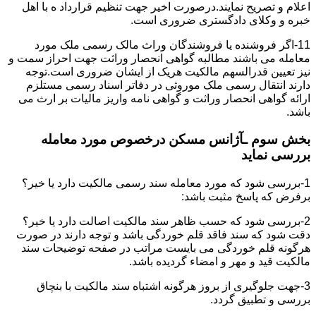
اعلام و تصریح نمایند.درصورت اخیر جهت تنظیم قرارداد ه با اهل
خبره و وکلای دادگستری ضروری است.
11-اگر فروشنده یا فروشندگان وراث مالک رسمی ملک مورد
معامله می باشند مطالبه گواهی انحصار وراثت جهت احراز سمت و
نیز تعیین قدرالسهم مالکیت هریک از ایشان ضروری است.توجه
دارند انتقال رسمی ملک موروثی در دفاتر اسناد رسمی مستلزم
ارائه گواهی انحصار وراثت و گواهی نامه واریز مالیات بر ارث می
باشد.
بخش سوم ـآژانس مسکن درخصوص مورد معامله
بررسی نماید
1-بررسی شود که مورد معامله سند رسمی مالکیت دارد یا خیر؟
برفرض که پاسخ مثبت باشد:
2-بررسی شود که حسب ظاهر سند مالکیت اصالت دارد یا خیر؟
دقت شود که سند فاقد قلم خوردگی باشد و توجه دارند در صورت
هرگونه قلم خوردگی می بایست مراتب در صفحه توضیحات سند
مالکیت قید و مهر و امضاء گردیده باشد.
3-جهت جلوگیری از بروز هرگونه اشتباه سند مالکیت با بنچاق
بررسی و تطبیق گردد.