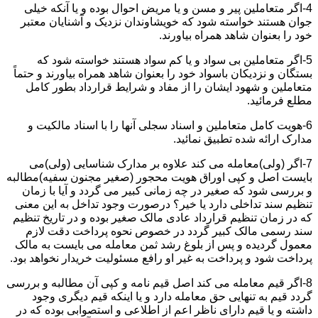
4-اگر متعاملین پیر و مسن و یا مریض احوال بوده و یا آنکه خیلی
جوان هستند خواسته شود که خویشاوندان نزدیک و آشنایان معتبر
خود را بعنوان شاهد همراه بیاورند.
5-اگر متعاملین بی سواد و یا کم سواد هستند خواسته شود که
بستگان و نزدیکان باسواد خود را بعنوان شاهد همراه بیاورند و حتماً
متعاملین و شهود ایشان را از مفاد و شرایط قرارداد بطور کامل
مطلع فرمائید.
6-هویت کامل متعاملین و اسناد سجلی آنها را با اسناد مالکیت و
مدارک ارائه شده تطبیق نمائید.
7-اگر (ولی)معامله می کند علاوه بر مدارک شناسایی (ولی)می
بایست اصل و کپی اوراق هویت محجور (صغیر مجنون سفیه)مطالبه
و بررسی شود که صغیر در چه زمانی کبیر می گردد و آیا با زمان
تنظیم سند تداخلی دارد یا خیر؟ درصورت وجود تداخل به این معنی
که در زمان تنظیم قرارداد عادی مالک صغیر بوده و در تاریخ تنظیم
سند رسمی مالک کبیر گردد در خصوص نحوه پرداخت دقت لازم
معمول گردیده و پس از بلوغ رشد ثمن معامله می بایست به مالک
پرداخت شود و پرداخت به غیر او رافع مسئولیت خریدار نخواهد بود.
8-اگر قیم معامله می کند اصل قیم نامه و کپی آن مطالبه و بررسی
گردد قیم به تنهایی حق معامله دارد و یا اینکه قیم دیگری وجود
داشته و یا قیم دارای ناظر اعم از اطلاعی و استصوابی بوده که در