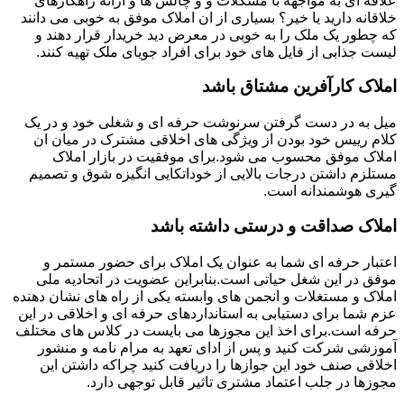
علاقه ای به مواجهه با مشکلات و و چالش ها و ارائه راهکارهای
خلاقانه دارید یا خیر؟ بسیاری از ان املاک موفق به خوبی می دانند
که چطور یک ملک را به خوبی در معرض دید خریدار قرار دهند و
لیست جذابی از فایل های خود برای افراد جویای ملک تهیه کنند.
املاک کارآفرین مشتاق باشد
میل به در دست گرفتن سرنوشت حرفه ای و شغلی خود و در یک
کلام رییس خود بودن از ویژگی های اخلاقی مشترک در میان ان
املاک موفق محسوب می شود.برای موفقیت در بازار املاک
مستلزم داشتن درجات بالایی از خوداتکایی انگیزه شوق و تصمیم
گیری هوشمندانه است.
املاک صداقت و درستی داشته باشد
اعتبار حرفه ای شما به عنوان یک املاک برای حضور مستمر و
موفق در این شغل حیاتی است.بنابراین عضویت در اتحادیه ملی
املاک و مستغلات و انجمن های وابسته یکی از راه های نشان دهنده
عزم شما برای دستیابی به استانداردهای حرفه ای و اخلاقی در این
حرفه است.برای اخذ این مجوزها می بایست در کلاس های مختلف
آموزشی شرکت کنید و پس از ادای تعهد به مرام نامه و منشور
اخلاقی صنف خود این جوازها را دریافت کنید چراکه داشتن این
مجوزها در جلب اعتماد مشتری تاثیر قابل توجهی دارد.