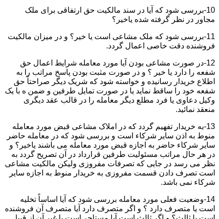
10-بررسی شود که آیا در سند مالکیت حق ارتفاقی برای ملک
مجاور در نظر گرفته شده یاخیر؟
11-بررسی شود که ملک مشاعی است یا خیر؟ و در میزان مالکیت
فروشنده دقت خاصی اعمال گردد.
12-در صورت مشاعی بودن آیا مورد معامله شرایط اعمال حق
شفعه را دارد یا خیر ؟ و در صورت مثبت بودن پاسخ مراتب را به
اطلاع خریدار رسانیده و خواسته شود که شریک دیگر صراحتاً حق
شفعه خود را ساقط نماید یا در صورت تمایل طرفین و ضمن ه با یک
وکیل دعاوی یا فرد مطلع دیگر معامله را در قالب عقد دیگری
منعقد نمائید.
13-به خریدار تفهیم گردد که در املاک مشاعی قبض مورد معامله
منوط به اذن سایر شرکاء است و بررسی شود که در معامله حاضر
سایر شرکاء حاضر به اجازه قبض مورد معامله می باشند یاخیر؟ و
در هر حال مراتب مسئولیت طرفین قرارداد در آن تصریح گردد به
نظر می رسد در جایی که تصرفات مفروزی ولیکن مالکیت مشاعی
است تصرف دادن قسمت مفروزی به خریدار منوط به اجازه سایر
شرکاء نمی باشد.
14-وضعیت فعلی مورد معامله بررسی شود که آیا اساساً تخلیه
است یا متصرف دارد ؟ و اگر متصرف دارد آیا متصرف آن فروشنده
است یا ثالث؟ و اگر ثالث است آیا مستاجر است یا غیر آن از قبیل