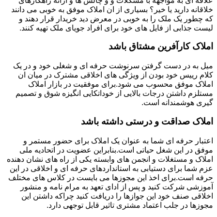
علاقه ای به مواجهه با مشکلات و و چالش ها و ارائه راهکارهای
خلاقانه دارید یا خیر؟ بسیاری از ان املاک موفق به خوبی می دانند
که چطور یک ملک را به خوبی در معرض دید خریدار قرار دهند و
لیست جذابی از فایل های خود برای افراد جویای ملک تهیه کنند.
املاک کارآفرین مشتاق باشد
میل به در دست گرفتن سرنوشت حرفه ای و شغلی خود و در یک
کلام رییس خود بودن از ویژگی های اخلاقی مشترک در میان ان
املاک موفق محسوب می شود.برای موفقیت در بازار املاک
مستلزم داشتن درجات بالایی از خوداتکایی انگیزه شوق و تصمیم
گیری هوشمندانه است.
املاک صداقت و درستی داشته باشد
اعتبار حرفه ای شما به عنوان یک املاک برای حضور مستمر و
موفق در این شغل حیاتی است.بنابراین عضویت در اتحادیه ملی
املاک و مستغلات و انجمن های وابسته یکی از راه های نشان دهنده
عزم شما برای دستیابی به استانداردهای حرفه ای و اخلاقی در این
حرفه است.برای اخذ این مجوزها می بایست در کلاس های مختلف
آموزشی شرکت کنید و پس از ادای تعهد به مرام نامه و منشور
اخلاقی صنف خود این جوازها را دریافت کنید چراکه داشتن این
مجوزها در جلب اعتماد مشتری تاثیر قابل توجهی دارد.