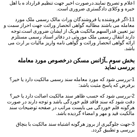
اعلام و تصریح نمایند.درصورت اخیر جهت تنظیم قرارداد ه با اهل
خبره و وکلای دادگستری ضروری است.
11-اگر فروشنده یا فروشندگان وراث مالک رسمی ملک مورد
معامله می باشند مطالبه گواهی انحصار وراثت جهت احراز سمت و
نیز تعیین قدرالسهم مالکیت هریک از ایشان ضروری است.توجه
دارند انتقال رسمی ملک موروثی در دفاتر اسناد رسمی مستلزم
ارائه گواهی انحصار وراثت و گواهی نامه واریز مالیات بر ارث می
باشد.
بخش سوم ـآژانس مسکن درخصوص مورد معامله
بررسی نماید
1-بررسی شود که مورد معامله سند رسمی مالکیت دارد یا خیر؟
برفرض که پاسخ مثبت باشد:
2-بررسی شود که حسب ظاهر سند مالکیت اصالت دارد یا خیر؟
دقت شود که سند فاقد قلم خوردگی باشد و توجه دارند در صورت
هرگونه قلم خوردگی می بایست مراتب در صفحه توضیحات سند
مالکیت قید و مهر و امضاء گردیده باشد.
3-جهت جلوگیری از بروز هرگونه اشتباه سند مالکیت با بنچاق
بررسی و تطبیق گردد.