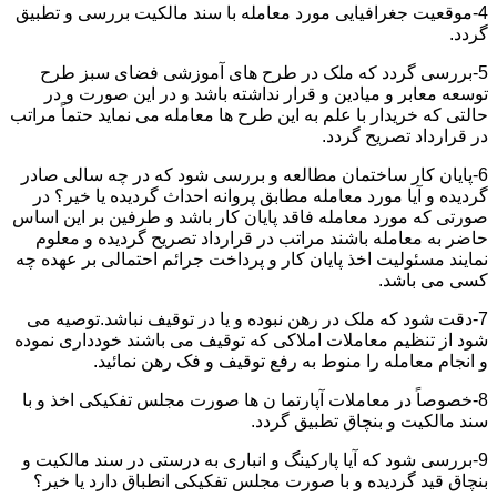
4-موقعیت جغرافیایی مورد معامله با سند مالکیت بررسی و تطبیق
گردد.
5-بررسی گردد که ملک در طرح های آموزشی فضای سبز طرح
توسعه معابر و میادین و قرار نداشته باشد و در این صورت و در
حالتی که خریدار با علم به این طرح ها معامله می نماید حتماً مراتب
در قرارداد تصریح گردد.
6-پایان کار ساختمان مطالعه و بررسی شود که در چه سالی صادر
گردیده و آیا مورد معامله مطابق پروانه احداث گردیده یا خیر؟ در
صورتی که مورد معامله فاقد پایان کار باشد و طرفین بر این اساس
حاضر به معامله باشند مراتب در قرارداد تصریح گردیده و معلوم
نمایند مسئولیت اخذ پایان کار و پرداخت جرائم احتمالی بر عهده چه
کسی می باشد.
7-دقت شود که ملک در رهن نبوده و یا در توقیف نباشد.توصیه می
شود از تنظیم معاملات املاکی که توقیف می باشند خودداری نموده
و انجام معامله را منوط به رفع توقیف و فک رهن نمائید.
8-خصوصاً در معاملات آپارتما ن ها صورت مجلس تفکیکی اخذ و با
سند مالکیت و بنچاق تطبیق گردد.
9-بررسی شود که آیا پارکینگ و انباری به درستی در سند مالکیت و
بنچاق قید گردیده و با صورت مجلس تفکیکی انطباق دارد یا خیر؟