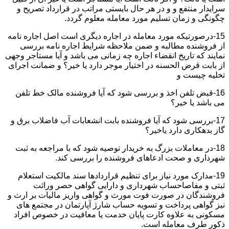
سرایدار منتفع و و در هر حال بایستی مراتب در قرارداد تصریح و
چگونگی و زمان تسلیم مورد معامله معلوم گردد.
15-درصورتیکه مورد معامله در اجاره دیگری است اصل اجاره نامه
از فروشنده مطالبه و ضمن ملاحظه شرایط اجاره نامه بررسی
نمایند که تاریخ انقضاء اجاره چه زمانی می باشد و آیا مستاجر وجهی
از بابت قرض الحسنه در اختیار موجر دارد یا خیر؟ و ضمانت اجرای
تخلیه چیست و
16-قبض تلفن اخذ و بررسی شود که آیا فروشنده مالک خط تلفن
می باشد یا خیر؟
17-بررسی شود که آیا فروشنده بابت انشعابات آب فاضلاب برق و
گاز بدهکاری دارد یاخیر؟
18-در معاملات بزرگ به خریدار توصیه شود که با مراجعه به ثبت
شهرداری و صحت ادعاهای فروشنده را بررسی کند.
19-مدارک مورد نیاز برای تنظیم قراردادها سند مالکیت استعلام
ثبتی و مفاصاحساب شهرداری و دارایی گواهی حصر وراثت
فروشندگان در صورت فوت مورث و گواهی واریز مالیات بر ارث و
نیز گواهی پرداخت و تسویه حساب شارژ آپارتمان در مجتمع های
مسکونی به علاوه کارت پایان خدمت یا معافیت در خصوص افراد
ذکور طرف معامله است.