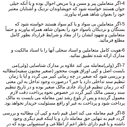
4-اگر متعاملین پیر و مسن و یا مریض احوال بوده و یا آنکه خیلی
جوان هستند خواسته شود که خویشاوندان نزدیک و آشنایان معتبر
خود را بعنوان شاهد همراه بیاورند.
5-اگر متعاملین بی سواد و یا کم سواد هستند خواسته شود که
بستگان و نزدیکان باسواد خود را بعنوان شاهد همراه بیاورند و حتماً
متعاملین و شهود ایشان را از مفاد و شرایط قرارداد بطور کامل
مطلع فرمائید.
6-هویت کامل متعاملین و اسناد سجلی آنها را با اسناد مالکیت و
مدارک ارائه شده تطبیق نمائید.
7-اگر (ولی)معامله می کند علاوه بر مدارک شناسایی (ولی)می
بایست اصل و کپی اوراق هویت محجور (صغیر مجنون سفیه)مطالبه
و بررسی شود که صغیر در چه زمانی کبیر می گردد و آیا با زمان
تنظیم سند تداخلی دارد یا خیر؟ درصورت وجود تداخل به این معنی
که در زمان تنظیم قرارداد عادی مالک صغیر بوده و در تاریخ تنظیم
سند رسمی مالک کبیر گردد در خصوص نحوه پرداخت دقت لازم
معمول گردیده و پس از بلوغ رشد ثمن معامله می بایست به مالک
پرداخت شود و پرداخت به غیر او رافع مسئولیت خریدار نخواهد بود.
8-اگر قیم معامله می کند اصل قیم نامه و کپی آن مطالبه و بررسی
گردد قیم به تنهایی حق معامله دارد و یا اینکه قیم دیگری وجود
داشته و یا قیم دارای ناظر اعم از اطلاعی و استصوابی بوده که در