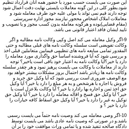
این صورت می بایست حسب مورد با حضور همه آنان قرارداد تنظیم
شود.بطور کلی در این گونه معاملات بایستی نهایت دقت اعمال شود
توجه دارند قیم نمی تواند با مولی علیه خود طرف معامله شود و
معاملات املاک اشخاص محجور نیازمند مجوز اداره سرپرستی
(مقام قضایی)بوده و هرگونه معامله بدون کسب مجوز و یا تصویب و
تایید ایشان فاقد اعتبار قانونی می باشد.
9-اگر وکیل معامله می کند اصل وکپی وکالت نامه مطالبه و اگر
وکالت تفویضی است سلسله وکالت نامه های قبلی مطالبه و حتی
المقدور تمامی مبایعه نامه های تنظیمی فیمابین متعاملین قبلی اخذ
و بررسی شود که آیا فروشنده اساساً حق واگذاری مورد معامله را
دارد یا خیر؟آیا وکالت نامه به اعتبار خود باقی است یاخیر؟ توجه
دارند از معاملات با وکالت می بایست پرهیز نمود و هر چقدر سلسله
وکالت نامه ها زیادتر باشد احتمال بروز مشکلات بیشتر خواهد بود
مع الوصف ضروری است بررسی شود که آیا وکیل حق خرید و
فروش یا اجاره با هرشخص و به هر مبلغ را دارد یا خیر؟ آیا وکیل
حق اخذ ثمن و اجاره بها رادارد یا خیر؟ آیا وکالت بلاعزل است یا
خیر؟ آیا وکیل حق فسخ و اقاله معامله را دارد یا خیر؟ آیا وکیل حق
توکیل به غیر را دارد یا خیر؟ آیا وکیل حق اسقاط کافه خیارات را
دارد یا خیر ؟ و
10-اگر وصی معامله می کند وصیت نامه حتماً می بایست رسمی
باشد.و در صورتی که وصیت نامه عادی باشد می بایست توسط
دادگاه صالحه تنفیذ شده و یا تمامی وراث موافقت خود را بر آن