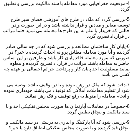
4-موقعیت جغرافیایی مورد معامله با سند مالکیت بررسی و تطبیق
گردد.
5-بررسی گردد که ملک در طرح های آموزشی فضای سبز طرح
توسعه معابر و میادین و قرار نداشته باشد و در این صورت و در
حالتی که خریدار با علم به این طرح ها معامله می نماید حتماً مراتب
در قرارداد تصریح گردد.
6-پایان کار ساختمان مطالعه و بررسی شود که در چه سالی صادر
گردیده و آیا مورد معامله مطابق پروانه احداث گردیده یا خیر؟ در
صورتی که مورد معامله فاقد پایان کار باشد و طرفین بر این اساس
حاضر به معامله باشند مراتب در قرارداد تصریح گردیده و معلوم
نمایند مسئولیت اخذ پایان کار و پرداخت جرائم احتمالی بر عهده چه
کسی می باشد.
7-دقت شود که ملک در رهن نبوده و یا در توقیف نباشد.توصیه می
شود از تنظیم معاملات املاکی که توقیف می باشند خودداری نموده
و انجام معامله را منوط به رفع توقیف و فک رهن نمائید.
8-خصوصاً در معاملات آپارتما ن ها صورت مجلس تفکیکی اخذ و با
سند مالکیت و بنچاق تطبیق گردد.
9-بررسی شود که آیا پارکینگ و انباری به درستی در سند مالکیت و
بنچاق قید گردیده و با صورت مجلس تفکیکی انطباق دارد یا خیر؟