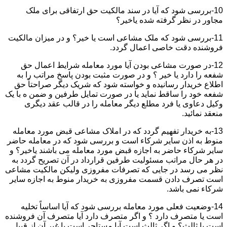
10-بررسی شود که آیا در سند مالکیت حق ارتفاقی برای ملک
مجاور در نظر گرفته شده یاخیر؟
11-بررسی شود که ملک مشاعی است یا خیر؟ و در میزان مالکیت
فروشنده دقت خاصی اعمال گردد.
12-در صورت مشاعی بودن آیا مورد معامله شرایط اعمال حق
شفعه را دارد یا خیر ؟ و در صورت مثبت بودن پاسخ مراتب را به
اطلاع خریدار رسانیده و خواسته شود که شریک دیگر صراحتاً حق
شفعه خود را ساقط نماید یا در صورت تمایل طرفین و ضمن ه با یک
وکیل دعاوی یا فرد مطلع دیگر معامله را در قالب عقد دیگری
منعقد نمائید.
13-به خریدار تفهیم گردد که در املاک مشاعی قبض مورد معامله
منوط به اذن سایر شرکاء است و بررسی شود که در معامله حاضر
سایر شرکاء حاضر به اجازه قبض مورد معامله می باشند یاخیر؟ و
در هر حال مراتب مسئولیت طرفین قرارداد در آن تصریح گردد به
نظر می رسد در جایی که تصرفات مفروزی ولیکن مالکیت مشاعی
است تصرف دادن قسمت مفروزی به خریدار منوط به اجازه سایر
شرکاء نمی باشد.
14-وضعیت فعلی مورد معامله بررسی شود که آیا اساساً تخلیه
است یا متصرف دارد ؟ و اگر متصرف دارد آیا متصرف آن فروشنده
است یا ثالث؟ و اگر ثالث است آیا مستاجر است یا غیر آن از قبیل