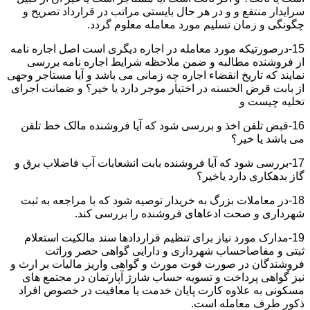
سرایدار منتفع و و در هر حال بایستی مراتب در قرارداد تصریح و
چگونگی و زمان تسلیم مورد معامله معلوم گردد.
15-درصورتیکه مورد معامله در اجاره دیگری است اصل اجاره نامه
از فروشنده مطالبه و ضمن ملاحظه شرایط اجاره نامه بررسی
نمایند که تاریخ انقضاء اجاره چه زمانی می باشد و آیا مستاجر وجهی
از بابت قرض الحسنه در اختیار موجر دارد یا خیر؟ و ضمانت اجرای
تخلیه چیست و
16-قبض تلفن اخذ و بررسی شود که آیا فروشنده مالک خط تلفن
می باشد یا خیر؟
17-بررسی شود که آیا فروشنده بابت انشعابات آب فاضلاب برق و
گاز بدهکاری دارد یاخیر؟
18-در معاملات بزرگ به خریدار توصیه شود که با مراجعه به ثبت
شهرداری و صحت ادعاهای فروشنده را بررسی کند.
19-مدارک مورد نیاز برای تنظیم قراردادها سند مالکیت استعلام
ثبتی و مفاصاحساب شهرداری و دارایی گواهی حصر وراثت
فروشندگان در صورت فوت مورث و گواهی واریز مالیات بر ارث و
نیز گواهی پرداخت و تسویه حساب شارژ آپارتمان در مجتمع های
مسکونی به علاوه کارت پایان خدمت یا معافیت در خصوص افراد
ذکور طرف معامله است.