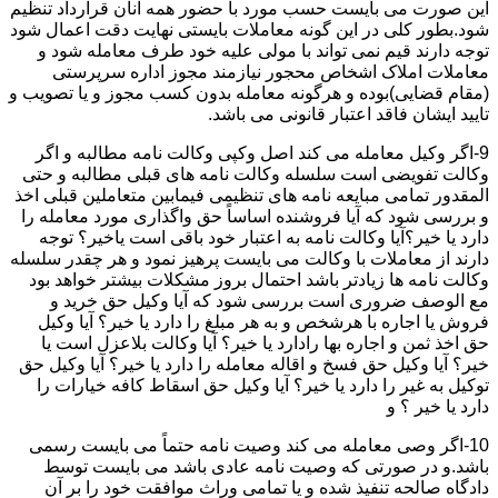
این صورت می بایست حسب مورد با حضور همه آنان قرارداد تنظیم
شود.بطور کلی در این گونه معاملات بایستی نهایت دقت اعمال شود
توجه دارند قیم نمی تواند با مولی علیه خود طرف معامله شود و
معاملات املاک اشخاص محجور نیازمند مجوز اداره سرپرستی
(مقام قضایی)بوده و هرگونه معامله بدون کسب مجوز و یا تصویب و
تایید ایشان فاقد اعتبار قانونی می باشد.
9-اگر وکیل معامله می کند اصل وکپی وکالت نامه مطالبه و اگر
وکالت تفویضی است سلسله وکالت نامه های قبلی مطالبه و حتی
المقدور تمامی مبایعه نامه های تنظیمی فیمابین متعاملین قبلی اخذ
و بررسی شود که آیا فروشنده اساساً حق واگذاری مورد معامله را
دارد یا خیر؟آیا وکالت نامه به اعتبار خود باقی است یاخیر؟ توجه
دارند از معاملات با وکالت می بایست پرهیز نمود و هر چقدر سلسله
وکالت نامه ها زیادتر باشد احتمال بروز مشکلات بیشتر خواهد بود
مع الوصف ضروری است بررسی شود که آیا وکیل حق خرید و
فروش یا اجاره با هرشخص و به هر مبلغ را دارد یا خیر؟ آیا وکیل
حق اخذ ثمن و اجاره بها رادارد یا خیر؟ آیا وکالت بلاعزل است یا
خیر؟ آیا وکیل حق فسخ و اقاله معامله را دارد یا خیر؟ آیا وکیل حق
توکیل به غیر را دارد یا خیر؟ آیا وکیل حق اسقاط کافه خیارات را
دارد یا خیر ؟ و
10-اگر وصی معامله می کند وصیت نامه حتماً می بایست رسمی
باشد.و در صورتی که وصیت نامه عادی باشد می بایست توسط
دادگاه صالحه تنفیذ شده و یا تمامی وراث موافقت خود را بر آن