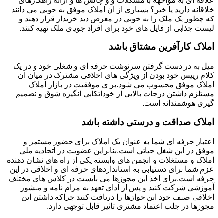
علاقه ای به مواجهه با مشکلات و و چالش ها و ارائه راهکارهای
خلاقانه دارید یا خیر؟ بسیاری از ان املاک موفق به خوبی می دانند
که چطور یک ملک را به خوبی در معرض دید خریدار قرار دهند و
لیست جذابی از فایل های خود برای افراد جویای ملک تهیه کنند.
املاک کارآفرین مشتاق باشد
میل به در دست گرفتن سرنوشت حرفه ای و شغلی خود و در یک
کلام رییس خود بودن از ویژگی های اخلاقی مشترک در میان ان
املاک موفق محسوب می شود.برای موفقیت در بازار املاک
مستلزم داشتن درجات بالایی از خوداتکایی انگیزه شوق و تصمیم
گیری هوشمندانه است.
املاک صداقت و درستی داشته باشد
اعتبار حرفه ای شما به عنوان یک املاک برای حضور مستمر و
موفق در این شغل حیاتی است.بنابراین عضویت در اتحادیه ملی
املاک و مستغلات و انجمن های وابسته یکی از راه های نشان دهنده
عزم شما برای دستیابی به استانداردهای حرفه ای و اخلاقی در این
حرفه است.برای اخذ این مجوزها می بایست در کلاس های مختلف
آموزشی شرکت کنید و پس از ادای تعهد به مرام نامه و منشور
اخلاقی صنف خود این جوازها را دریافت کنید چراکه داشتن این
مجوزها در جلب اعتماد مشتری تاثیر قابل توجهی دارد.