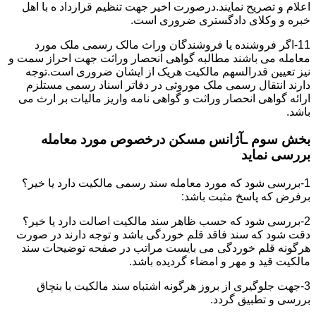
اعلام و تصریح نمایند.درصورت اخیر جهت تنظیم قرارداد ه با اهل
خبره و وکلای دادگستری ضروری است.
11-اگر فروشنده یا فروشندگان وراث مالک رسمی ملک مورد
معامله می باشند مطالبه گواهی انحصار وراثت جهت احراز سمت و
نیز تعیین قدرالسهم مالکیت هریک از ایشان ضروری است.توجه
دارند انتقال رسمی ملک موروثی در دفاتر اسناد رسمی مستلزم
ارائه گواهی انحصار وراثت و گواهی نامه واریز مالیات بر ارث می
باشد.
بخش سوم ـآژانس مسکن درخصوص مورد معامله
بررسی نماید
1-بررسی شود که مورد معامله سند رسمی مالکیت دارد یا خیر؟
برفرض که پاسخ مثبت باشد:
2-بررسی شود که حسب ظاهر سند مالکیت اصالت دارد یا خیر؟
دقت شود که سند فاقد قلم خوردگی باشد و توجه دارند در صورت
هرگونه قلم خوردگی می بایست مراتب در صفحه توضیحات سند
مالکیت قید و مهر و امضاء گردیده باشد.
3-جهت جلوگیری از بروز هرگونه اشتباه سند مالکیت با بنچاق
بررسی و تطبیق گردد.