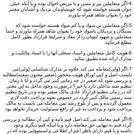
4-اگر متعاملین پیر و مسن و یا مریض احوال بوده و یا آنکه خیلی
جوان هستند خواسته شود که خویشاوندان نزدیک و آشنایان معتبر
خود را بعنوان شاهد همراه بیاورند.
5-اگر متعاملین بی سواد و یا کم سواد هستند خواسته شود که
بستگان و نزدیکان باسواد خود را بعنوان شاهد همراه بیاورند و حتماً
متعاملین و شهود ایشان را از مفاد و شرایط قرارداد بطور کامل
مطلع فرمائید.
6-هویت کامل متعاملین و اسناد سجلی آنها را با اسناد مالکیت و
مدارک ارائه شده تطبیق نمائید.
7-اگر (ولی)معامله می کند علاوه بر مدارک شناسایی (ولی)می
بایست اصل و کپی اوراق هویت محجور (صغیر مجنون سفیه)مطالبه
و بررسی شود که صغیر در چه زمانی کبیر می گردد و آیا با زمان
تنظیم سند تداخلی دارد یا خیر؟ درصورت وجود تداخل به این معنی
که در زمان تنظیم قرارداد عادی مالک صغیر بوده و در تاریخ تنظیم
سند رسمی مالک کبیر گردد در خصوص نحوه پرداخت دقت لازم
معمول گردیده و پس از بلوغ رشد ثمن معامله می بایست به مالک
پرداخت شود و پرداخت به غیر او رافع مسئولیت خریدار نخواهد بود.
8-اگر قیم معامله می کند اصل قیم نامه و کپی آن مطالبه و بررسی
گردد قیم به تنهایی حق معامله دارد و یا اینکه قیم دیگری وجود
داشته و یا قیم دارای ناظر اعم از اطلاعی و استصوابی بوده که در