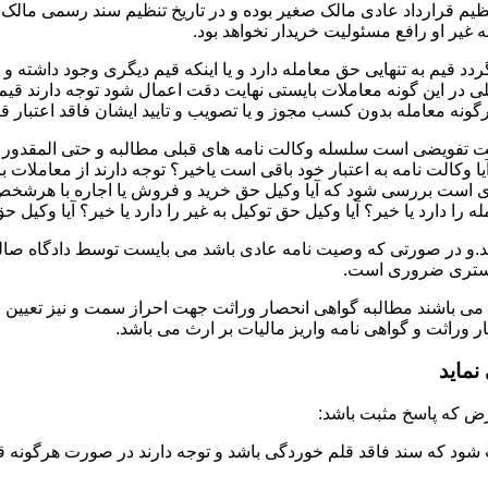
تنظیم قرارداد عادی مالک صغیر بوده و در تاریخ تنظیم سند رسمی ما
غیر او رافع مسئولیت خریدار نخواهد بود.
دد قیم به تنهایی حق معامله دارد و یا اینکه قیم دیگری وجود داشته و
در این گونه معاملات بایستی نهایت دقت اعمال شود توجه دارند قیم 
نه معامله بدون کسب مجوز و یا تصویب و تایید ایشان فاقد اعتبار قا
لت تفویضی است سلسله وکالت نامه های قبلی مطالبه و حتی المقدور ت
یا وکالت نامه به اعتبار خود باقی است یاخیر؟ توجه دارند از معاملات
ست بررسی شود که آیا وکیل حق خرید و فروش یا اجاره با هرشخص و به ه
 را دارد یا خیر؟ آیا وکیل حق توکیل به غیر را دارد یا خیر؟ آیا وکیل ح
.و در صورتی که وصیت نامه عادی باشد می بایست توسط دادگاه صالحه 
ادگستری ضروری است.
 می باشند مطالبه گواهی انحصار وراثت جهت احراز سمت و نیز تعیین 
وراثت و گواهی نامه واریز مالیات بر ارث می باشد.
ماید
شود که سند فاقد قلم خوردگی باشد و توجه دارند در صورت هرگونه