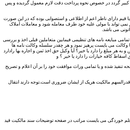
لک کبیر گردد در خصوص نحوه پرداخت دقت لازم معمول گردیده و پس
 یا قیم دارای ناظر اعم از اطلاعی و استصوابی بوده که در این صورت
نمی تواند با مولی علیه خود طرف معامله شود و معاملات املاک
نونی می باشد.
مامی مبایعه نامه های تنظیمی فیمابین متعاملین قبلی اخذ و بررسی
 با وکالت می بایست پرهیز نمود و هر چقدر سلسله وکالت نامه ها
ر مبلغ را دارد یا خیر؟ آیا وکیل حق اخذ ثمن و اجاره بها رادارد
ق اسقاط کافه خیارات را دارد یا خیر ؟ و
تنفیذ شده و یا تمامی وراث موافقت خود را بر آن اعلام و تصریح
قدرالسهم مالکیت هریک از ایشان ضروری است.توجه دارند انتقال
 قلم خوردگی می بایست مراتب در صفحه توضیحات سند مالکیت قید