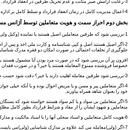
3-رعایت آرامش صبر متانت و عدم تحریک طرفین در انعقاد قرارداد.
4-اعمال مدیریت کامل در زمان انعقاد قرارداد و تسلط کامل بر اداره بحث و مذاکره ضمن هوشیاری و سرعت انتقال بالا.
بخش دوم احراز سمت و هویت متعاملین توسط آژانس م
1-بررسی شود که طرفین متعاملین اصیل هستند یا نماینده (وکیل ولی قیم وصی)
2-اگر اصیل هستند اصل و کپی شناسنامه و کارت ملی اخذ و پس از ا
جلوگیری از تخلفات احتمالی در صورت امکان دو فقره مدرک شناسای
افزون بر آن بررسی شود که در صورت مرد بودن آیا مشمول هستند یا خیر
خصوصاً فروشنده ممنوع المعامله هستند یا خیر؟ و در صورت فقدان موا
3-بررسی شود طرفین معامله اهلیت دارند یا خیر؟ دقت شود حسب ظاهر سفیه و مجنون نباشند.
4-اگر متعاملین پیر و مسن و یا مریض احوال بوده و یا آنکه خیلی جو
خود را بعنوان شاهد همراه بیاورند.
5-اگر متعاملین بی سواد و یا کم سواد هستند خواسته شود که بستگان و 
متعاملین و شهود ایشان را از مفاد و شرایط قرارداد بطور کامل مطلع 
6-هویت کامل متعاملین و اسناد سجلی آنها را با اسناد مالکیت و مدارک ارائه شده تطبیق نمائید.
7-اگر (ولی)معامله می کند علاوه بر مدارک شناسایی (ولی)می بایس