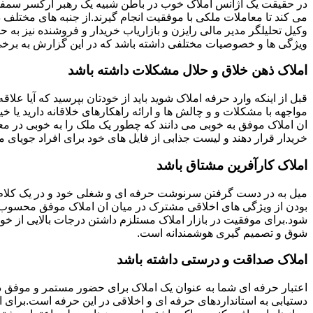
در حقیقت یک آژانس املاک خوب در باطن شبیه یک رهبر ارکسر سمفون
می کند تا معاملات ملکی با موفقیت انجام گیرند.از جنبه های مختلف د
وکیل تحلیلگر مدیر مالی رایزن و بازاریاب خریدار و فروشنده نیز به ح
ویژگی ها و خصوصیات مختلفی داشته باشد که در این گزارش به برخی ا
املاک ذهن خلاق و حلال مشکلات داشته باشد
قبل از اینکه وارد حرفه املاک شوید باید از خودتان بپرسید که آیا علاقه
مواجهه با مشکلات و و چالش ها و ارائه راهکارهای خلاقانه دارید یا خی
ان املاک موفق به خوبی می دانند که چطور یک ملک را به خوبی در م
خریدار قرار دهند و لیست جذابی از فایل های خود برای افراد جویای مل
املاک کارآفرین مشتاق باشد
میل به در دست گرفتن سرنوشت حرفه ای و شغلی خود و در یک کلام
بودن از ویژگی های اخلاقی مشترک در میان ان املاک موفق محسوب
شود.برای موفقیت در بازار املاک مستلزم داشتن درجات بالایی از خودا
شوق و تصمیم گیری هوشمندانه است.
املاک صداقت و درستی داشته باشد
اعتبار حرفه ای شما به عنوان یک املاک برای حضور مستمر و موفق در
دستیابی به استانداردهای حرفه ای و اخلاقی در این حرفه است.برای