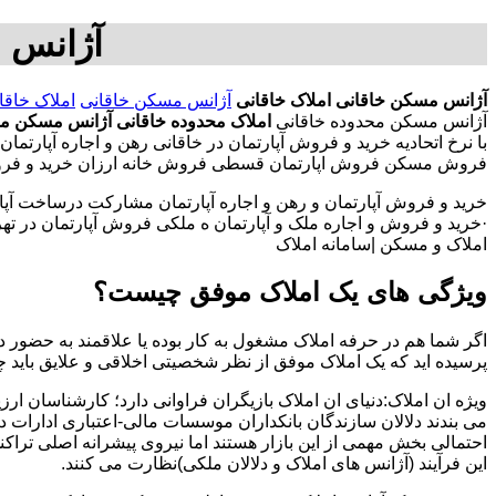
آژانس 
آژانس مسکن خاقانی
املاک خاقانی
آژانس مسکن خاقانی
املاک خاقا
آژانس مسکن محدوده خاقانی
املاک محدوده خاقانی
آژانس مسکن من
با نرخ اتحادیه خرید و فروش آپارتمان در خاقانی رهن و اجاره آپار
فروش مسکن فروش اپارتمان قسطی فروش خانه ارزان خرید و فروش آپ
خرید و فروش آپارتمان و رهن و اجاره آپارتمان مشارکت درساخت آپار
·خرید و فروش و اجاره ملک و آپارتمان ه ملکی فروش آپارتمان در تهران
املاک و مسکن |سامانه املاک
ویژگی های یک املاک موفق چیست؟
اگر شما هم در حرفه املاک مشغول به کار بوده یا علاقمند به حضور در
پرسیده اید که یک املاک موفق از نظر شخصیتی اخلاقی و علایق باید 
ویژه ان املاک:دنیای ان املاک بازیگران فراوانی دارد؛ کارشناسان ارز
می بندند دلالان سازندگان بانکداران موسسات مالی-اعتباری ادارات 
احتمالی بخش مهمی از این بازار هستند اما نیروی پیشرانه اصلی تراک
این فرآیند (آژانس های املاک و دلالان ملکی)نظارت می کنند.