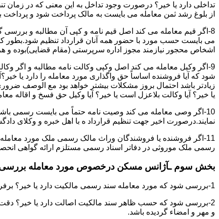
تداخلی دارد یا خیر؟ درصورت وجود تداخل به این معنی که در زمان 
از بلوغ رشد ثمن معامله می بایست به مالک پرداخت شود و پرداخت به 
8-اگر قیم معامله می کند اصل قیم نامه و کپی آن مطالبه و بررسی گر
می بایست حسب مورد با حضور همه آنان قرارداد تنظیم شود.بطور کلی 
اشخاص محجور نیازمند مجوز اداره سرپرستی (مقام قضایی)بوده و هرگو
9-اگر وکیل معامله می کند اصل وکپی وکالت نامه مطالبه و اگر وکا
شود که آیا فروشنده اساساً حق واگذاری مورد معامله را دارد یا خیر؟آ
زیادتر باشد احتمال بروز مشکلات بیشتر خواهد بود مع الوصف ضروری ا
یا خیر؟ آیا وکالت بلاعزل است یا خیر؟ آیا وکیل حق فسخ و اقاله معامله
10-اگر وصی معامله می کند وصیت نامه حتماً می بایست رسمی باشد
نمایند.درصورت اخیر جهت تنظیم قرارداد ه با اهل خبره و وکلای د
11-اگر فروشنده یا فروشندگان وراث مالک رسمی ملک مورد معامله
رسمی ملک موروثی در دفاتر اسناد رسمی مستلزم ارائه گواهی انحصار 
بخش سوم ـآژانس مسکن درخصوص مورد معامله بررسی ن
1-بررسی شود که مورد معامله سند رسمی مالکیت دارد یا خیر؟ برفرض که پاسخ مثبت باشد:
2-بررسی شود که حسب ظاهر سند مالکیت اصالت دارد یا خیر؟ دقت 
و مهر و امضاء گردیده باشد.