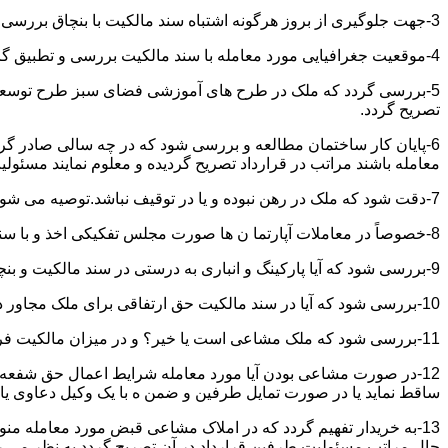
3-جهت جلوگیری از بروز هرگونه اشتباه سند مالکیت با بنچاق بررسی و تطبیق گردد.
4-موقعیت جغرافیایی مورد معامله با سند مالکیت بررسی و تطبیق گردد.
5-بررسی گردد که ملک در طرح های آموزشی فضای سبز طرح توسعه معابر
تصریح گردد.
6-پایان کار ساختمان مطالعه و بررسی شود که در چه سالی صادر گردی
معامله باشند مراتب در قرارداد تصریح گردیده و معلوم نمایند مسئول
7-دقت شود که ملک در رهن نبوده و یا در توقیف نباشد.توصیه می شود از تنظیم معاملات املاکی که توقیف می باشند خودداری نموده و انجام معامله را منوط به رفع توقیف و فک رهن نمائید.
8-خصوصاً در معاملات آپارتما ن ها صورت مجلس تفکیکی اخذ و با سند مالکیت و بنچاق تطبیق گردد.
9-بررسی شود که آیا پارکینگ و انباری به درستی در سند مالکیت و بنچاق قید گردیده و با صورت مجلس تفکیکی انطباق دارد یا خیر؟
10-بررسی شود که آیا در سند مالکیت حق ارتفاقی برای ملک مجاور در نظر گرفته شده یاخیر؟
11-بررسی شود که ملک مشاعی است یا خیر؟ و در میزان مالکیت فروشنده دقت خاصی اعمال گردد.
12-در صورت مشاعی بودن آیا مورد معامله شرایط اعمال حق شفعه ر
ساقط نماید یا در صورت تمایل طرفین و ضمن ه با یک وکیل دعاوی یا ف
13-به خریدار تفهیم گردد که در املاک مشاعی قبض مورد معامله م
حال مراتب مسئولیت طرفین قرارداد در آن تصریح گردد به نظر می