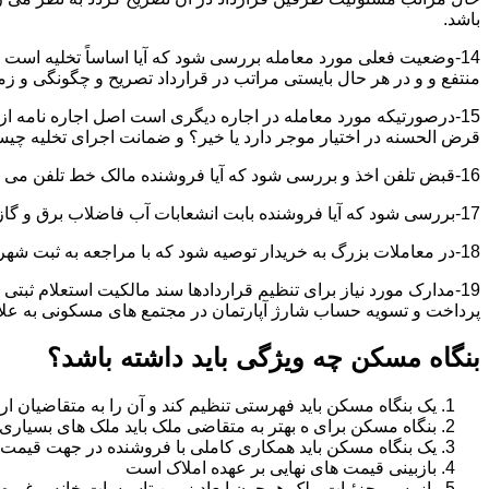
باشد.
14-وضعیت فعلی مورد معامله بررسی شود که آیا اساساً تخلیه است 
منتفع و و در هر حال بایستی مراتب در قرارداد تصریح و چگونگی و زم
15-درصورتیکه مورد معامله در اجاره دیگری است اصل اجاره نامه ا
قرض الحسنه در اختیار موجر دارد یا خیر؟ و ضمانت اجرای تخلیه چی
16-قبض تلفن اخذ و بررسی شود که آیا فروشنده مالک خط تلفن می باشد یا خیر؟
17-بررسی شود که آیا فروشنده بابت انشعابات آب فاضلاب برق و گاز بدهکاری دارد یاخیر؟
18-در معاملات بزرگ به خریدار توصیه شود که با مراجعه به ثبت شهرداری و صحت ادعاهای فروشنده را بررسی کند.
19-مدارک مورد نیاز برای تنظیم قراردادها سند مالکیت استعلام 
پرداخت و تسویه حساب شارژ آپارتمان در مجتمع های مسکونی به عل
بنگاه مسکن چه ویژگی باید داشته باشد؟
یک بنگاه مسکن باید فهرستی تنظیم کند و آن را به متقاضیان ارا
بنگاه مسکن برای ه بهتر به متقاضی ملک باید ملک های بسیاری 
یک بنگاه مسکن باید همکاری کاملی با فروشنده در جهت قیمت
بازبینی قیمت های نهایی بر عهده املاک است
بازرسی جزئیات ملک همچون ابعاد زمین تاسیسات خانه و غیره