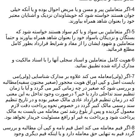
4-اگر متعاملین پیر و مسن و یا مریض احوال بوده و یا آنکه خیلی
جوان هستند خواسته شود که خویشاوندان نزدیک و آشنایان معتبر
خود را بعنوان شاهد همراه بیاورند.
5-اگر متعاملین بی سواد و یا کم سواد هستند خواسته شود که
بستگان و نزدیکان باسواد خود را بعنوان شاهد همراه بیاورند و حتماً
متعاملین و شهود ایشان را از مفاد و شرایط قرارداد بطور کامل
مطلع فرمائید.
6-هویت کامل متعاملین و اسناد سجلی آنها را با اسناد مالکیت و
مدارک ارائه شده تطبیق نمائید.
7-اگر (ولی)معامله می کند علاوه بر مدارک شناسایی (ولی)می
بایست اصل و کپی اوراق هویت محجور (صغیر مجنون سفیه)مطالبه
و بررسی شود که صغیر در چه زمانی کبیر می گردد و آیا با زمان
تنظیم سند تداخلی دارد یا خیر؟ درصورت وجود تداخل به این معنی
که در زمان تنظیم قرارداد عادی مالک صغیر بوده و در تاریخ تنظیم
سند رسمی مالک کبیر گردد در خصوص نحوه پرداخت دقت لازم
معمول گردیده و پس از بلوغ رشد ثمن معامله می بایست به مالک
پرداخت شود و پرداخت به غیر او رافع مسئولیت خریدار نخواهد بود.
8-اگر قیم معامله می کند اصل قیم نامه و کپی آن مطالبه و بررسی
گردد قیم به تنهایی حق معامله دارد و یا اینکه قیم دیگری وجود