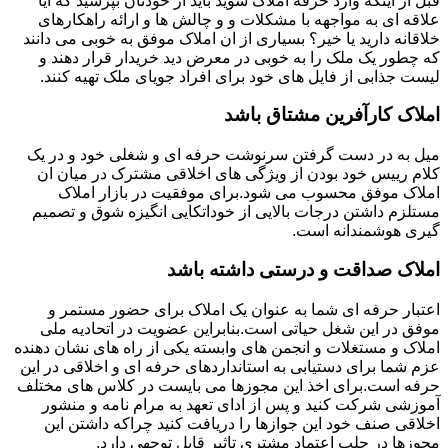
قبل از اینکه وارد حرفه املاک شوید باید از خودتان بپرسید که آیا
علاقه ای به مواجهه با مشکلات و و چالش ها و ارائه راهکارهای
خلاقانه دارید یا خیر؟ بسیاری از ان املاک موفق به خوبی می دانند
که چطور یک ملک را به خوبی در معرض دید خریدار قرار دهند و
لیست جذابی از فایل های خود برای افراد جویای ملک تهیه کنند.
املاک کارآفرین مشتاق باشد
میل به در دست گرفتن سرنوشت حرفه ای و شغلی خود و در یک
کلام رییس خود بودن از ویژگی های اخلاقی مشترک در میان ان
املاک موفق محسوب می شود.برای موفقیت در بازار املاک
مستلزم داشتن درجات بالایی از خوداتکایی انگیزه شوق و تصمیم
گیری هوشمندانه است.
املاک صداقت و درستی داشته باشد
اعتبار حرفه ای شما به عنوان یک املاک برای حضور مستمر و
موفق در این شغل حیاتی است.بنابراین عضویت در اتحادیه ملی
املاک و مستغلات و انجمن های وابسته یکی از راه های نشان دهنده
عزم شما برای دستیابی به استانداردهای حرفه ای و اخلاقی در این
حرفه است.برای اخذ این مجوزها می بایست در کلاس های مختلف
آموزشی شرکت کنید و پس از ادای تعهد به مرام نامه و منشور
اخلاقی صنف خود این جوازها را دریافت کنید چراکه داشتن این
مجوزها در جلب اعتماد مشتری تاثیر قابل توجهی دارد.