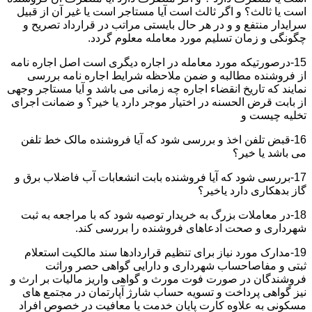
است یا ثالث؟ و اگر ثالث است آیا مستاجر است یا غیر آن از قبیل
سرایدار منتفع و و در هر حال بایستی مراتب در قرارداد تصریح و
چگونگی و زمان تسلیم مورد معامله معلوم گردد.
15-درصورتیکه مورد معامله در اجاره دیگری است اصل اجاره نامه
از فروشنده مطالبه و ضمن ملاحظه شرایط اجاره نامه بررسی
نمایند که تاریخ انقضاء اجاره چه زمانی می باشد و آیا مستاجر وجهی
از بابت قرض الحسنه در اختیار موجر دارد یا خیر؟ و ضمانت اجرای
تخلیه چیست و
16-قبض تلفن اخذ و بررسی شود که آیا فروشنده مالک خط تلفن
می باشد یا خیر؟
17-بررسی شود که آیا فروشنده بابت انشعابات آب فاضلاب برق و
گاز بدهکاری دارد یاخیر؟
18-در معاملات بزرگ به خریدار توصیه شود که با مراجعه به ثبت
شهرداری و صحت ادعاهای فروشنده را بررسی کند.
19-مدارک مورد نیاز برای تنظیم قراردادها سند مالکیت استعلام
ثبتی و مفاصاحساب شهرداری و دارایی گواهی حصر وراثت
فروشندگان در صورت فوت مورث و گواهی واریز مالیات بر ارث و
نیز گواهی پرداخت و تسویه حساب شارژ آپارتمان در مجتمع های
مسکونی به علاوه کارت پایان خدمت یا معافیت در خصوص افراد