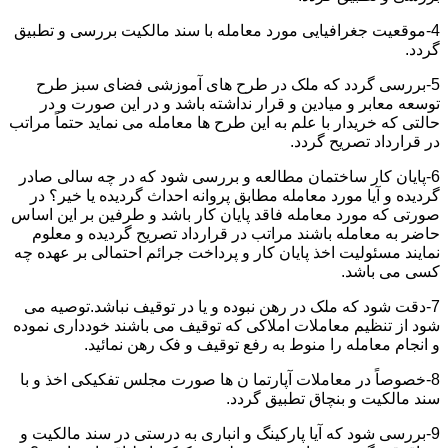
4-موقعیت جغرافیایی مورد معامله با سند مالکیت بررسی و تطبیق
گردد.
5-بررسی گردد که ملک در طرح های آموزشی فضای سبز طرح
توسعه معابر و میادین و قرار نداشته باشد و در این صورت و در
حالتی که خریدار با علم به این طرح ها معامله می نماید حتماً مراتب
در قرارداد تصریح گردد.
6-پایان کار ساختمان مطالعه و بررسی شود که در چه سالی صادر
گردیده و آیا مورد معامله مطابق پروانه احداث گردیده یا خیر؟ در
صورتی که مورد معامله فاقد پایان کار باشد و طرفین بر این اساس
حاضر به معامله باشند مراتب در قرارداد تصریح گردیده و معلوم
نمایند مسئولیت اخذ پایان کار و پرداخت جرائم احتمالی بر عهده چه
کسی می باشد.
7-دقت شود که ملک در رهن نبوده و یا در توقیف نباشد.توصیه می
شود از تنظیم معاملات املاکی که توقیف می باشند خودداری نموده
و انجام معامله را منوط به رفع توقیف و فک رهن نمائید.
8-خصوصاً در معاملات آپارتما ن ها صورت مجلس تفکیکی اخذ و با
سند مالکیت و بنچاق تطبیق گردد.
9-بررسی شود که آیا پارکینگ و انباری به درستی در سند مالکیت و