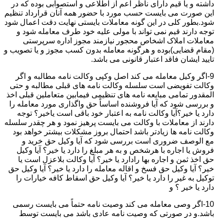
داشته و یا قیم دارای ناظر اعم از اطلاعی و استصوابی بوده که در
این صورت می بایست حسب مورد با حضور همه آنان قرارداد تنظیم
شود.بطور کلی در این گونه معاملات بایستی نهایت دقت اعمال شود
توجه دارند قیم نمی تواند با مولی علیه خود طرف معامله شود و
معاملات املاک اشخاص محجور نیازمند مجوز اداره سرپرستی
(مقام قضایی)بوده و هرگونه معامله بدون کسب مجوز و یا تصویب و
تایید ایشان فاقد اعتبار قانونی می باشد.
9-اگر وکیل معامله می کند اصل وکپی وکالت نامه مطالبه و اگر
وکالت تفویضی است سلسله وکالت نامه های قبلی مطالبه و حتی
المقدور تمامی مبایعه نامه های تنظیمی فیمابین متعاملین قبلی اخذ
و بررسی شود که آیا فروشنده اساساً حق واگذاری مورد معامله را
دارد یا خیر؟آیا وکالت نامه به اعتبار خود باقی است یاخیر؟ توجه
دارند از معاملات با وکالت می بایست پرهیز نمود و هر چقدر سلسله
وکالت نامه ها زیادتر باشد احتمال بروز مشکلات بیشتر خواهد بود
مع الوصف ضروری است بررسی شود که آیا وکیل حق خرید و
فروش یا اجاره با هرشخص و به هر مبلغ را دارد یا خیر؟ آیا وکیل
حق اخذ ثمن و اجاره بها رادارد یا خیر؟ آیا وکالت بلاعزل است یا
خیر؟ آیا وکیل حق فسخ و اقاله معامله را دارد یا خیر؟ آیا وکیل حق
توکیل به غیر را دارد یا خیر؟ آیا وکیل حق اسقاط کافه خیارات را
دارد یا خیر ؟ و
10-اگر وصی معامله می کند وصیت نامه حتماً می بایست رسمی
باشد.و در صورتی که وصیت نامه عادی باشد می بایست توسط