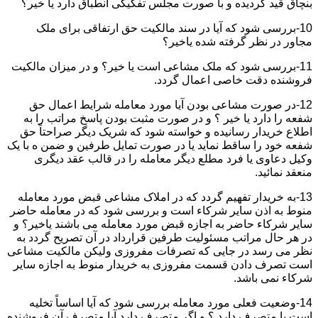
بنچاق قید گردیده و با صورت مجلس تفکیکی انطباق دارد یا خیر؟
10-بررسی شود که آیا در سند مالکیت حق ارتفاقی برای ملک
مجاور در نظر گرفته شده یاخیر؟
11-بررسی شود که ملک مشاعی است یا خیر؟ و در میزان مالکیت
فروشنده دقت خاصی اعمال گردد.
12-در صورت مشاعی بودن آیا مورد معامله شرایط اعمال حق
شفعه را دارد یا خیر ؟ و در صورت مثبت بودن پاسخ مراتب را به
اطلاع خریدار رسانیده و خواسته شود که شریک دیگر صراحتاً حق
شفعه خود را ساقط نماید یا در صورت تمایل طرفین و ضمن ه با یک
وکیل دعاوی یا فرد مطلع دیگر معامله را در قالب عقد دیگری
منعقد نمائید.
13-به خریدار تفهیم گردد که در املاک مشاعی قبض مورد معامله
منوط به اذن سایر شرکاء است و بررسی شود که در معامله حاضر
سایر شرکاء حاضر به اجازه قبض مورد معامله می باشند یاخیر؟ و
در هر حال مراتب مسئولیت طرفین قرارداد در آن تصریح گردد به
نظر می رسد در جایی که تصرفات مفروزی ولیکن مالکیت مشاعی
است تصرف دادن قسمت مفروزی به خریدار منوط به اجازه سایر
شرکاء نمی باشد.
14-وضعیت فعلی مورد معامله بررسی شود که آیا اساساً تخلیه
است یا متصرف دارد ؟ و اگر متصرف دارد آیا متصرف آن فروشنده