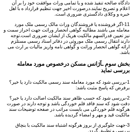
دادگاه صالحه تنفیذ شده و یا تمامی وراث موافقت خود را بر آن
اعلام و تصریح نمایند.درصورت اخیر جهت تنظیم قرارداد ه با اهل
خبره و وکلای دادگستری ضروری است.
11-اگر فروشنده یا فروشندگان وراث مالک رسمی ملک مورد
معامله می باشند مطالبه گواهی انحصار وراثت جهت احراز سمت و
نیز تعیین قدرالسهم مالکیت هریک از ایشان ضروری است.توجه
دارند انتقال رسمی ملک موروثی در دفاتر اسناد رسمی مستلزم
ارائه گواهی انحصار وراثت و گواهی نامه واریز مالیات بر ارث می
باشد.
بخش سوم ـآژانس مسکن درخصوص مورد معامله
بررسی نماید
1-بررسی شود که مورد معامله سند رسمی مالکیت دارد یا خیر؟
برفرض که پاسخ مثبت باشد:
2-بررسی شود که حسب ظاهر سند مالکیت اصالت دارد یا خیر؟
دقت شود که سند فاقد قلم خوردگی باشد و توجه دارند در صورت
هرگونه قلم خوردگی می بایست مراتب در صفحه توضیحات سند
مالکیت قید و مهر و امضاء گردیده باشد.
3-جهت جلوگیری از بروز هرگونه اشتباه سند مالکیت با بنچاق
بررسی و تطبیق گردد.