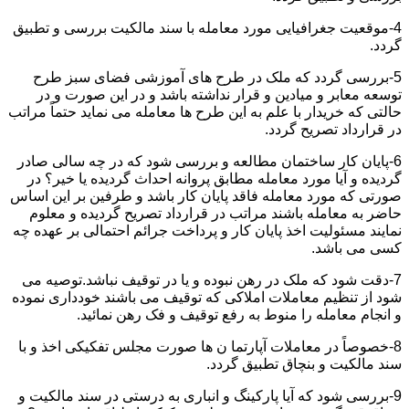
4-موقعیت جغرافیایی مورد معامله با سند مالکیت بررسی و تطبیق
گردد.
5-بررسی گردد که ملک در طرح های آموزشی فضای سبز طرح
توسعه معابر و میادین و قرار نداشته باشد و در این صورت و در
حالتی که خریدار با علم به این طرح ها معامله می نماید حتماً مراتب
در قرارداد تصریح گردد.
6-پایان کار ساختمان مطالعه و بررسی شود که در چه سالی صادر
گردیده و آیا مورد معامله مطابق پروانه احداث گردیده یا خیر؟ در
صورتی که مورد معامله فاقد پایان کار باشد و طرفین بر این اساس
حاضر به معامله باشند مراتب در قرارداد تصریح گردیده و معلوم
نمایند مسئولیت اخذ پایان کار و پرداخت جرائم احتمالی بر عهده چه
کسی می باشد.
7-دقت شود که ملک در رهن نبوده و یا در توقیف نباشد.توصیه می
شود از تنظیم معاملات املاکی که توقیف می باشند خودداری نموده
و انجام معامله را منوط به رفع توقیف و فک رهن نمائید.
8-خصوصاً در معاملات آپارتما ن ها صورت مجلس تفکیکی اخذ و با
سند مالکیت و بنچاق تطبیق گردد.
9-بررسی شود که آیا پارکینگ و انباری به درستی در سند مالکیت و