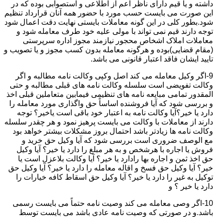
داشته و یا قیم دارای ناظر اعم از اطلاعی و استصوابی بوده که در
این صورت می بایست حسب مورد با حضور همه آنان قرارداد تنظیم
شود.بطور کلی در این گونه معاملات بایستی نهایت دقت اعمال شود
توجه دارند قیم نمی تواند با مولی علیه خود طرف معامله شود و
معاملات املاک اشخاص محجور نیازمند مجوز اداره سرپرستی
(مقام قضایی)بوده و هرگونه معامله بدون کسب مجوز و یا تصویب و
تایید ایشان فاقد اعتبار قانونی می باشد.
9-اگر وکیل معامله می کند اصل وکپی وکالت نامه مطالبه و اگر
وکالت تفویضی است سلسله وکالت نامه های قبلی مطالبه و حتی
المقدور تمامی مبایعه نامه های تنظیمی فیمابین متعاملین قبلی اخذ
و بررسی شود که آیا فروشنده اساساً حق واگذاری مورد معامله را
دارد یا خیر؟آیا وکالت نامه به اعتبار خود باقی است یاخیر؟ توجه
دارند از معاملات با وکالت می بایست پرهیز نمود و هر چقدر سلسله
وکالت نامه ها زیادتر باشد احتمال بروز مشکلات بیشتر خواهد بود
مع الوصف ضروری است بررسی شود که آیا وکیل حق خرید و
فروش یا اجاره با هرشخص و به هر مبلغ را دارد یا خیر؟ آیا وکیل
حق اخذ ثمن و اجاره بها رادارد یا خیر؟ آیا وکالت بلاعزل است یا
خیر؟ آیا وکیل حق فسخ و اقاله معامله را دارد یا خیر؟ آیا وکیل حق
توکیل به غیر را دارد یا خیر؟ آیا وکیل حق اسقاط کافه خیارات را
دارد یا خیر ؟ و
10-اگر وصی معامله می کند وصیت نامه حتماً می بایست رسمی
باشد.و در صورتی که وصیت نامه عادی باشد می بایست توسط