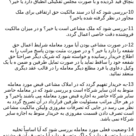
بنچاق قید گردیده و با صورت مجلس تفکیکی انطباق دارد یا خیر؟
10-بررسی شود که آیا در سند مالکیت حق ارتفاقی برای ملک
مجاور در نظر گرفته شده یاخیر؟
11-بررسی شود که ملک مشاعی است یا خیر؟ و در میزان مالکیت
فروشنده دقت خاصی اعمال گردد.
12-در صورت مشاعی بودن آیا مورد معامله شرایط اعمال حق
شفعه را دارد یا خیر ؟ و در صورت مثبت بودن پاسخ مراتب را به
اطلاع خریدار رسانیده و خواسته شود که شریک دیگر صراحتاً حق
شفعه خود را ساقط نماید یا در صورت تمایل طرفین و ضمن ه با یک
وکیل دعاوی یا فرد مطلع دیگر معامله را در قالب عقد دیگری
منعقد نمائید.
13-به خریدار تفهیم گردد که در املاک مشاعی قبض مورد معامله
منوط به اذن سایر شرکاء است و بررسی شود که در معامله حاضر
سایر شرکاء حاضر به اجازه قبض مورد معامله می باشند یاخیر؟ و
در هر حال مراتب مسئولیت طرفین قرارداد در آن تصریح گردد به
نظر می رسد در جایی که تصرفات مفروزی ولیکن مالکیت مشاعی
است تصرف دادن قسمت مفروزی به خریدار منوط به اجازه سایر
شرکاء نمی باشد.
14-وضعیت فعلی مورد معامله بررسی شود که آیا اساساً تخلیه
است یا متصرف دارد ؟ و اگر متصرف دارد آیا متصرف آن فروشنده