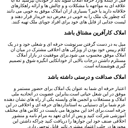
قبل از اینکه وارد حرفه املاک شوید باید از خودتان بپرسید که آیا
علاقه ای به مواجهه با مشکلات و و چالش ها و ارائه راهکارهای
خلاقانه دارید یا خیر؟ بسیاری از ان املاک موفق به خوبی می دانند
که چطور یک ملک را به خوبی در معرض دید خریدار قرار دهند و
لیست جذابی از فایل های خود برای افراد جویای ملک تهیه کنند.
املاک کارآفرین مشتاق باشد
میل به در دست گرفتن سرنوشت حرفه ای و شغلی خود و در یک
کلام رییس خود بودن از ویژگی های اخلاقی مشترک در میان ان
املاک موفق محسوب می شود.برای موفقیت در بازار املاک
مستلزم داشتن درجات بالایی از خوداتکایی انگیزه شوق و تصمیم
گیری هوشمندانه است.
املاک صداقت و درستی داشته باشد
اعتبار حرفه ای شما به عنوان یک املاک برای حضور مستمر و
موفق در این شغل حیاتی است.بنابراین عضویت در اتحادیه ملی
املاک و مستغلات و انجمن های وابسته یکی از راه های نشان دهنده
عزم شما برای دستیابی به استانداردهای حرفه ای و اخلاقی در این
حرفه است.برای اخذ این مجوزها می بایست در کلاس های مختلف
آموزشی شرکت کنید و پس از ادای تعهد به مرام نامه و منشور
اخلاقی صنف خود این جوازها را دریافت کنید چراکه داشتن این
مجوزها در جلب اعتماد مشتری تاثیر قابل توجهی دارد.