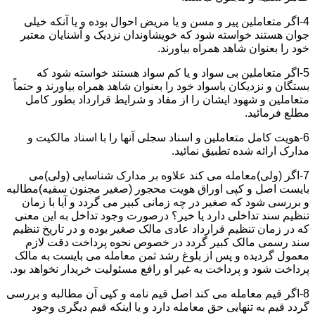
4-اگر متعاملین پیر و مسن و یا مریض احوال بوده و یا آنکه خیلی
جوان هستند خواسته شود که خویشاوندان نزدیک و آشنایان معتبر
خود را بعنوان شاهد همراه بیاورند.
5-اگر متعاملین بی سواد و یا کم سواد هستند خواسته شود که
بستگان و نزدیکان باسواد خود را بعنوان شاهد همراه بیاورند و حتماً
متعاملین و شهود ایشان را از مفاد و شرایط قرارداد بطور کامل
مطلع فرمائید.
6-هویت کامل متعاملین و اسناد سجلی آنها را با اسناد مالکیت و
مدارک ارائه شده تطبیق نمائید.
7-اگر (ولی)معامله می کند علاوه بر مدارک شناسایی (ولی)می
بایست اصل و کپی اوراق هویت محجور (صغیر مجنون سفیه)مطالبه
و بررسی شود که صغیر در چه زمانی کبیر می گردد و آیا با زمان
تنظیم سند تداخلی دارد یا خیر؟ درصورت وجود تداخل به این معنی
که در زمان تنظیم قرارداد عادی مالک صغیر بوده و در تاریخ تنظیم
سند رسمی مالک کبیر گردد در خصوص نحوه پرداخت دقت لازم
معمول گردیده و پس از بلوغ رشد ثمن معامله می بایست به مالک
پرداخت شود و پرداخت به غیر او رافع مسئولیت خریدار نخواهد بود.
8-اگر قیم معامله می کند اصل قیم نامه و کپی آن مطالبه و بررسی
گردد قیم به تنهایی حق معامله دارد و یا اینکه قیم دیگری وجود