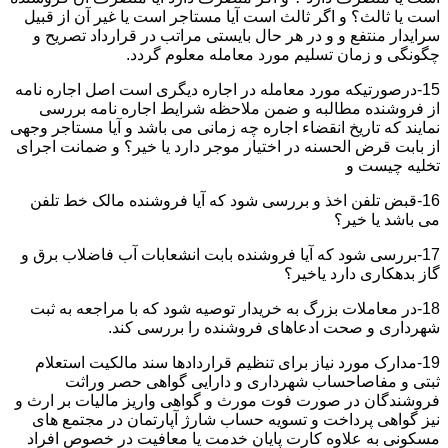
است یا ثالث؟ و اگر ثالث است آیا مستاجر است یا غیر آن از قبیل
سرایدار منتفع و و در هر حال بایستی مراتب در قرارداد تصریح و
چگونگی و زمان تسلیم مورد معامله معلوم گردد.
15-درصورتیکه مورد معامله در اجاره دیگری است اصل اجاره نامه
از فروشنده مطالبه و ضمن ملاحظه شرایط اجاره نامه بررسی
نمایند که تاریخ انقضاء اجاره چه زمانی می باشد و آیا مستاجر وجهی
از بابت قرض الحسنه در اختیار موجر دارد یا خیر؟ و ضمانت اجرای
تخلیه چیست و
16-قبض تلفن اخذ و بررسی شود که آیا فروشنده مالک خط تلفن
می باشد یا خیر؟
17-بررسی شود که آیا فروشنده بابت انشعابات آب فاضلاب برق و
گاز بدهکاری دارد یاخیر؟
18-در معاملات بزرگ به خریدار توصیه شود که با مراجعه به ثبت
شهرداری و صحت ادعاهای فروشنده را بررسی کند.
19-مدارک مورد نیاز برای تنظیم قراردادها سند مالکیت استعلام
ثبتی و مفاصاحساب شهرداری و دارایی گواهی حصر وراثت
فروشندگان در صورت فوت مورث و گواهی واریز مالیات بر ارث و
نیز گواهی پرداخت و تسویه حساب شارژ آپارتمان در مجتمع های
مسکونی به علاوه کارت پایان خدمت یا معافیت در خصوص افراد