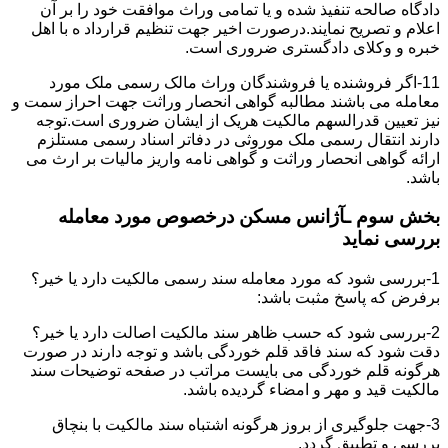
دادگاه صالحه تنفیذ شده و یا تمامی وراث موافقت خود را بر آن
اعلام و تصریح نمایند.درصورت اخیر جهت تنظیم قرارداد ه با اهل
خبره و وکلای دادگستری ضروری است.
11-اگر فروشنده یا فروشندگان وراث مالک رسمی ملک مورد
معامله می باشند مطالبه گواهی انحصار وراثت جهت احراز سمت و
نیز تعیین قدرالسهم مالکیت هریک از ایشان ضروری است.توجه
دارند انتقال رسمی ملک موروثی در دفاتر اسناد رسمی مستلزم
ارائه گواهی انحصار وراثت و گواهی نامه واریز مالیات بر ارث می
باشد.
بخش سوم ـآژانس مسکن درخصوص مورد معامله
بررسی نماید
1-بررسی شود که مورد معامله سند رسمی مالکیت دارد یا خیر؟
برفرض که پاسخ مثبت باشد:
2-بررسی شود که حسب ظاهر سند مالکیت اصالت دارد یا خیر؟
دقت شود که سند فاقد قلم خوردگی باشد و توجه دارند در صورت
هرگونه قلم خوردگی می بایست مراتب در صفحه توضیحات سند
مالکیت قید و مهر و امضاء گردیده باشد.
3-جهت جلوگیری از بروز هرگونه اشتباه سند مالکیت با بنچاق
بررسی و تطبیق گردد.