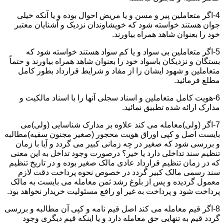
4-اگر متعاملین پیر و مسن و یا مریض احوال بوده و یا آنکه خیلی
جوان هستند خواسته شود که خویشاوندان نزدیک و آشنایان معتبر
خود را بعنوان شاهد همراه بیاورند.
5-اگر متعاملین بی سواد و یا کم سواد هستند خواسته شود که
بستگان و نزدیکان باسواد خود را بعنوان شاهد همراه بیاورند و حتماً
متعاملین و شهود ایشان را از مفاد و شرایط قرارداد بطور کامل
مطلع فرمائید.
6-هویت کامل متعاملین و اسناد سجلی آنها را با اسناد مالکیت و
مدارک ارائه شده تطبیق نمائید.
7-اگر (ولی)معامله می کند علاوه بر مدارک شناسایی (ولی)می
بایست اصل و کپی اوراق هویت محجور (صغیر مجنون سفیه)مطالبه
و بررسی شود که صغیر در چه زمانی کبیر می گردد و آیا با زمان
تنظیم سند تداخلی دارد یا خیر؟ درصورت وجود تداخل به این معنی
که در زمان تنظیم قرارداد عادی مالک صغیر بوده و در تاریخ تنظیم
سند رسمی مالک کبیر گردد در خصوص نحوه پرداخت دقت لازم
معمول گردیده و پس از بلوغ رشد ثمن معامله می بایست به مالک
پرداخت شود و پرداخت به غیر او رافع مسئولیت خریدار نخواهد بود.
8-اگر قیم معامله می کند اصل قیم نامه و کپی آن مطالبه و بررسی
گردد قیم به تنهایی حق معامله دارد و یا اینکه قیم دیگری وجود