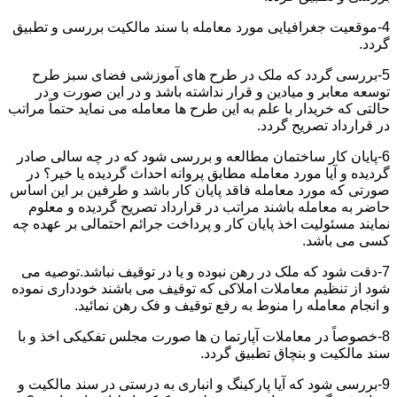
4-موقعیت جغرافیایی مورد معامله با سند مالکیت بررسی و تطبیق
گردد.
5-بررسی گردد که ملک در طرح های آموزشی فضای سبز طرح
توسعه معابر و میادین و قرار نداشته باشد و در این صورت و در
حالتی که خریدار با علم به این طرح ها معامله می نماید حتماً مراتب
در قرارداد تصریح گردد.
6-پایان کار ساختمان مطالعه و بررسی شود که در چه سالی صادر
گردیده و آیا مورد معامله مطابق پروانه احداث گردیده یا خیر؟ در
صورتی که مورد معامله فاقد پایان کار باشد و طرفین بر این اساس
حاضر به معامله باشند مراتب در قرارداد تصریح گردیده و معلوم
نمایند مسئولیت اخذ پایان کار و پرداخت جرائم احتمالی بر عهده چه
کسی می باشد.
7-دقت شود که ملک در رهن نبوده و یا در توقیف نباشد.توصیه می
شود از تنظیم معاملات املاکی که توقیف می باشند خودداری نموده
و انجام معامله را منوط به رفع توقیف و فک رهن نمائید.
8-خصوصاً در معاملات آپارتما ن ها صورت مجلس تفکیکی اخذ و با
سند مالکیت و بنچاق تطبیق گردد.
9-بررسی شود که آیا پارکینگ و انباری به درستی در سند مالکیت و