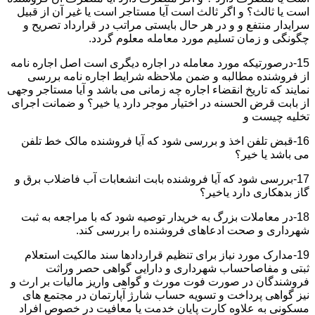
است یا ثالث؟ و اگر ثالث است آیا مستاجر است یا غیر آن از قبیل
سرایدار منتفع و و در هر حال بایستی مراتب در قرارداد تصریح و
چگونگی و زمان تسلیم مورد معامله معلوم گردد.
15-درصورتیکه مورد معامله در اجاره دیگری است اصل اجاره نامه
از فروشنده مطالبه و ضمن ملاحظه شرایط اجاره نامه بررسی
نمایند که تاریخ انقضاء اجاره چه زمانی می باشد و آیا مستاجر وجهی
از بابت قرض الحسنه در اختیار موجر دارد یا خیر؟ و ضمانت اجرای
تخلیه چیست و
16-قبض تلفن اخذ و بررسی شود که آیا فروشنده مالک خط تلفن
می باشد یا خیر؟
17-بررسی شود که آیا فروشنده بابت انشعابات آب فاضلاب برق و
گاز بدهکاری دارد یاخیر؟
18-در معاملات بزرگ به خریدار توصیه شود که با مراجعه به ثبت
شهرداری و صحت ادعاهای فروشنده را بررسی کند.
19-مدارک مورد نیاز برای تنظیم قراردادها سند مالکیت استعلام
ثبتی و مفاصاحساب شهرداری و دارایی گواهی حصر وراثت
فروشندگان در صورت فوت مورث و گواهی واریز مالیات بر ارث و
نیز گواهی پرداخت و تسویه حساب شارژ آپارتمان در مجتمع های
مسکونی به علاوه کارت پایان خدمت یا معافیت در خصوص افراد