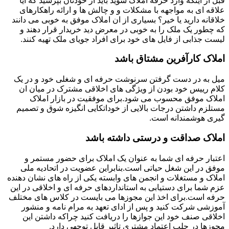
قبل از اینکه وارد حرفه املاک شوید باید از خودتان بپرسید که آیا
علاقه ای به مواجهه با مشکلات و و چالش ها و ارائه راهکارهای
خلاقانه دارید یا خیر؟ بسیاری از ان املاک موفق به خوبی می دانند
که چطور یک ملک را به خوبی در معرض دید خریدار قرار دهند و
لیست جذابی از فایل های خود برای افراد جویای ملک تهیه کنند.
املاک کارآفرین مشتاق باشد
میل به در دست گرفتن سرنوشت حرفه ای و شغلی خود و در یک
کلام رییس خود بودن از ویژگی های اخلاقی مشترک در میان ان
املاک موفق محسوب می شود.برای موفقیت در بازار املاک
مستلزم داشتن درجات بالایی از خوداتکایی انگیزه شوق و تصمیم
گیری هوشمندانه است.
املاک صداقت و درستی داشته باشد
اعتبار حرفه ای شما به عنوان یک املاک برای حضور مستمر و
موفق در این شغل حیاتی است.بنابراین عضویت در اتحادیه ملی
املاک و مستغلات و انجمن های وابسته یکی از راه های نشان دهنده
عزم شما برای دستیابی به استانداردهای حرفه ای و اخلاقی در این
حرفه است.برای اخذ این مجوزها می بایست در کلاس های مختلف
آموزشی شرکت کنید و پس از ادای تعهد به مرام نامه و منشور
اخلاقی صنف خود این جوازها را دریافت کنید چراکه داشتن این
مجوزها در جلب اعتماد مشتری تاثیر قابل توجهی دارد.