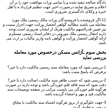
دادگاه صالحه تنفیذ شده و یا تمامی وراث موافقت خود را بر آن
اعلام و تصریح نمایند.درصورت اخیر جهت تنظیم قرارداد ه با اهل
خبره و وکلای دادگستری ضروری است.
11-اگر فروشنده یا فروشندگان وراث مالک رسمی ملک مورد
معامله می باشند مطالبه گواهی انحصار وراثت جهت احراز سمت و
نیز تعیین قدرالسهم مالکیت هریک از ایشان ضروری است.توجه
دارند انتقال رسمی ملک موروثی در دفاتر اسناد رسمی مستلزم
ارائه گواهی انحصار وراثت و گواهی نامه واریز مالیات بر ارث می
باشد.
بخش سوم ـآژانس مسکن درخصوص مورد معامله
بررسی نماید
1-بررسی شود که مورد معامله سند رسمی مالکیت دارد یا خیر؟
برفرض که پاسخ مثبت باشد:
2-بررسی شود که حسب ظاهر سند مالکیت اصالت دارد یا خیر؟
دقت شود که سند فاقد قلم خوردگی باشد و توجه دارند در صورت
هرگونه قلم خوردگی می بایست مراتب در صفحه توضیحات سند
مالکیت قید و مهر و امضاء گردیده باشد.
3-جهت جلوگیری از بروز هرگونه اشتباه سند مالکیت با بنچاق
بررسی و تطبیق گردد.