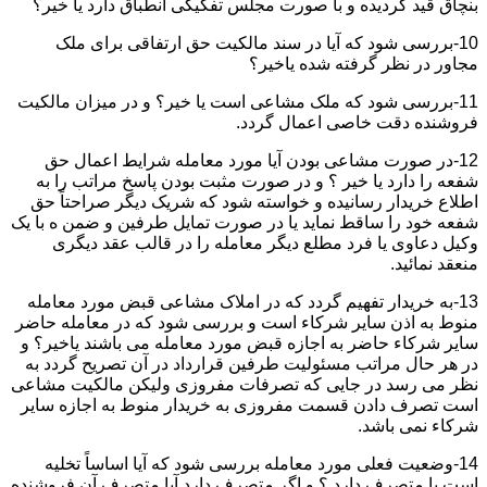
بنچاق قید گردیده و با صورت مجلس تفکیکی انطباق دارد یا خیر؟
10-بررسی شود که آیا در سند مالکیت حق ارتفاقی برای ملک
مجاور در نظر گرفته شده یاخیر؟
11-بررسی شود که ملک مشاعی است یا خیر؟ و در میزان مالکیت
فروشنده دقت خاصی اعمال گردد.
12-در صورت مشاعی بودن آیا مورد معامله شرایط اعمال حق
شفعه را دارد یا خیر ؟ و در صورت مثبت بودن پاسخ مراتب را به
اطلاع خریدار رسانیده و خواسته شود که شریک دیگر صراحتاً حق
شفعه خود را ساقط نماید یا در صورت تمایل طرفین و ضمن ه با یک
وکیل دعاوی یا فرد مطلع دیگر معامله را در قالب عقد دیگری
منعقد نمائید.
13-به خریدار تفهیم گردد که در املاک مشاعی قبض مورد معامله
منوط به اذن سایر شرکاء است و بررسی شود که در معامله حاضر
سایر شرکاء حاضر به اجازه قبض مورد معامله می باشند یاخیر؟ و
در هر حال مراتب مسئولیت طرفین قرارداد در آن تصریح گردد به
نظر می رسد در جایی که تصرفات مفروزی ولیکن مالکیت مشاعی
است تصرف دادن قسمت مفروزی به خریدار منوط به اجازه سایر
شرکاء نمی باشد.
14-وضعیت فعلی مورد معامله بررسی شود که آیا اساساً تخلیه
است یا متصرف دارد ؟ و اگر متصرف دارد آیا متصرف آن فروشنده