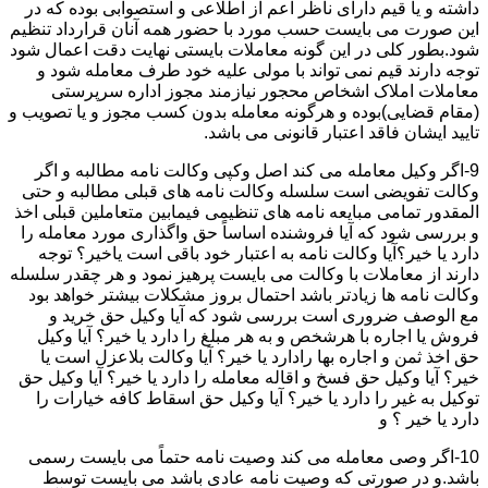
داشته و یا قیم دارای ناظر اعم از اطلاعی و استصوابی بوده که در
این صورت می بایست حسب مورد با حضور همه آنان قرارداد تنظیم
شود.بطور کلی در این گونه معاملات بایستی نهایت دقت اعمال شود
توجه دارند قیم نمی تواند با مولی علیه خود طرف معامله شود و
معاملات املاک اشخاص محجور نیازمند مجوز اداره سرپرستی
(مقام قضایی)بوده و هرگونه معامله بدون کسب مجوز و یا تصویب و
تایید ایشان فاقد اعتبار قانونی می باشد.
9-اگر وکیل معامله می کند اصل وکپی وکالت نامه مطالبه و اگر
وکالت تفویضی است سلسله وکالت نامه های قبلی مطالبه و حتی
المقدور تمامی مبایعه نامه های تنظیمی فیمابین متعاملین قبلی اخذ
و بررسی شود که آیا فروشنده اساساً حق واگذاری مورد معامله را
دارد یا خیر؟آیا وکالت نامه به اعتبار خود باقی است یاخیر؟ توجه
دارند از معاملات با وکالت می بایست پرهیز نمود و هر چقدر سلسله
وکالت نامه ها زیادتر باشد احتمال بروز مشکلات بیشتر خواهد بود
مع الوصف ضروری است بررسی شود که آیا وکیل حق خرید و
فروش یا اجاره با هرشخص و به هر مبلغ را دارد یا خیر؟ آیا وکیل
حق اخذ ثمن و اجاره بها رادارد یا خیر؟ آیا وکالت بلاعزل است یا
خیر؟ آیا وکیل حق فسخ و اقاله معامله را دارد یا خیر؟ آیا وکیل حق
توکیل به غیر را دارد یا خیر؟ آیا وکیل حق اسقاط کافه خیارات را
دارد یا خیر ؟ و
10-اگر وصی معامله می کند وصیت نامه حتماً می بایست رسمی
باشد.و در صورتی که وصیت نامه عادی باشد می بایست توسط