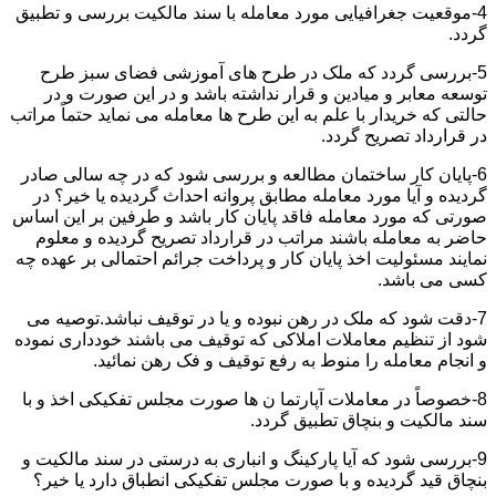
4-موقعیت جغرافیایی مورد معامله با سند مالکیت بررسی و تطبیق
گردد.
5-بررسی گردد که ملک در طرح های آموزشی فضای سبز طرح
توسعه معابر و میادین و قرار نداشته باشد و در این صورت و در
حالتی که خریدار با علم به این طرح ها معامله می نماید حتماً مراتب
در قرارداد تصریح گردد.
6-پایان کار ساختمان مطالعه و بررسی شود که در چه سالی صادر
گردیده و آیا مورد معامله مطابق پروانه احداث گردیده یا خیر؟ در
صورتی که مورد معامله فاقد پایان کار باشد و طرفین بر این اساس
حاضر به معامله باشند مراتب در قرارداد تصریح گردیده و معلوم
نمایند مسئولیت اخذ پایان کار و پرداخت جرائم احتمالی بر عهده چه
کسی می باشد.
7-دقت شود که ملک در رهن نبوده و یا در توقیف نباشد.توصیه می
شود از تنظیم معاملات املاکی که توقیف می باشند خودداری نموده
و انجام معامله را منوط به رفع توقیف و فک رهن نمائید.
8-خصوصاً در معاملات آپارتما ن ها صورت مجلس تفکیکی اخذ و با
سند مالکیت و بنچاق تطبیق گردد.
9-بررسی شود که آیا پارکینگ و انباری به درستی در سند مالکیت و
بنچاق قید گردیده و با صورت مجلس تفکیکی انطباق دارد یا خیر؟