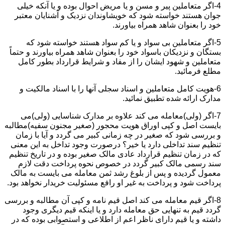
4-اگر متعاملین پیر و مسن و یا مریض احوال بوده و یا آنکه خیلی
جوان هستند خواسته شود که خویشاوندان نزدیک و آشنایان معتبر
خود را بعنوان شاهد همراه بیاورند.
5-اگر متعاملین بی سواد و یا کم سواد هستند خواسته شود که
بستگان و نزدیکان باسواد خود را بعنوان شاهد همراه بیاورند و حتماً
متعاملین و شهود ایشان را از مفاد و شرایط قرارداد بطور کامل
مطلع فرمائید.
6-هویت کامل متعاملین و اسناد سجلی آنها را با اسناد مالکیت و
مدارک ارائه شده تطبیق نمائید.
7-اگر (ولی)معامله می کند علاوه بر مدارک شناسایی (ولی)می
بایست اصل و کپی اوراق هویت محجور (صغیر مجنون سفیه)مطالبه
و بررسی شود که صغیر در چه زمانی کبیر می گردد و آیا با زمان
تنظیم سند تداخلی دارد یا خیر؟ درصورت وجود تداخل به این معنی
که در زمان تنظیم قرارداد عادی مالک صغیر بوده و در تاریخ تنظیم
سند رسمی مالک کبیر گردد در خصوص نحوه پرداخت دقت لازم
معمول گردیده و پس از بلوغ رشد ثمن معامله می بایست به مالک
پرداخت شود و پرداخت به غیر او رافع مسئولیت خریدار نخواهد بود.
8-اگر قیم معامله می کند اصل قیم نامه و کپی آن مطالبه و بررسی
گردد قیم به تنهایی حق معامله دارد و یا اینکه قیم دیگری وجود
داشته و یا قیم دارای ناظر اعم از اطلاعی و استصوابی بوده که در