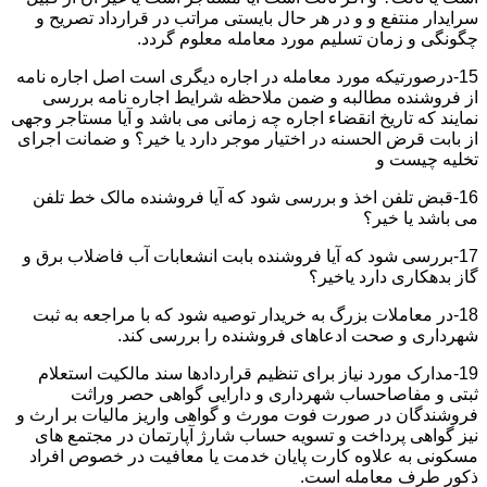
سرایدار منتفع و و در هر حال بایستی مراتب در قرارداد تصریح و
چگونگی و زمان تسلیم مورد معامله معلوم گردد.
15-درصورتیکه مورد معامله در اجاره دیگری است اصل اجاره نامه
از فروشنده مطالبه و ضمن ملاحظه شرایط اجاره نامه بررسی
نمایند که تاریخ انقضاء اجاره چه زمانی می باشد و آیا مستاجر وجهی
از بابت قرض الحسنه در اختیار موجر دارد یا خیر؟ و ضمانت اجرای
تخلیه چیست و
16-قبض تلفن اخذ و بررسی شود که آیا فروشنده مالک خط تلفن
می باشد یا خیر؟
17-بررسی شود که آیا فروشنده بابت انشعابات آب فاضلاب برق و
گاز بدهکاری دارد یاخیر؟
18-در معاملات بزرگ به خریدار توصیه شود که با مراجعه به ثبت
شهرداری و صحت ادعاهای فروشنده را بررسی کند.
19-مدارک مورد نیاز برای تنظیم قراردادها سند مالکیت استعلام
ثبتی و مفاصاحساب شهرداری و دارایی گواهی حصر وراثت
فروشندگان در صورت فوت مورث و گواهی واریز مالیات بر ارث و
نیز گواهی پرداخت و تسویه حساب شارژ آپارتمان در مجتمع های
مسکونی به علاوه کارت پایان خدمت یا معافیت در خصوص افراد
ذکور طرف معامله است.