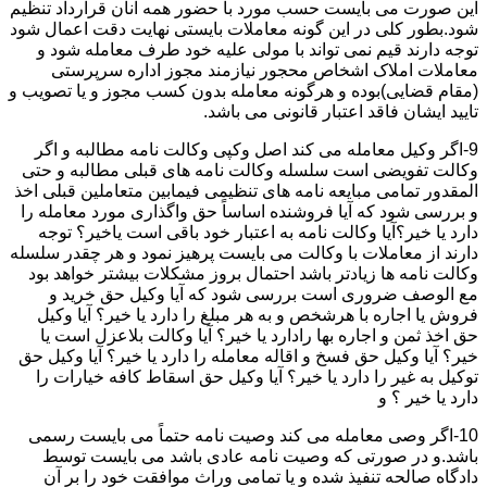
این صورت می بایست حسب مورد با حضور همه آنان قرارداد تنظیم
شود.بطور کلی در این گونه معاملات بایستی نهایت دقت اعمال شود
توجه دارند قیم نمی تواند با مولی علیه خود طرف معامله شود و
معاملات املاک اشخاص محجور نیازمند مجوز اداره سرپرستی
(مقام قضایی)بوده و هرگونه معامله بدون کسب مجوز و یا تصویب و
تایید ایشان فاقد اعتبار قانونی می باشد.
9-اگر وکیل معامله می کند اصل وکپی وکالت نامه مطالبه و اگر
وکالت تفویضی است سلسله وکالت نامه های قبلی مطالبه و حتی
المقدور تمامی مبایعه نامه های تنظیمی فیمابین متعاملین قبلی اخذ
و بررسی شود که آیا فروشنده اساساً حق واگذاری مورد معامله را
دارد یا خیر؟آیا وکالت نامه به اعتبار خود باقی است یاخیر؟ توجه
دارند از معاملات با وکالت می بایست پرهیز نمود و هر چقدر سلسله
وکالت نامه ها زیادتر باشد احتمال بروز مشکلات بیشتر خواهد بود
مع الوصف ضروری است بررسی شود که آیا وکیل حق خرید و
فروش یا اجاره با هرشخص و به هر مبلغ را دارد یا خیر؟ آیا وکیل
حق اخذ ثمن و اجاره بها رادارد یا خیر؟ آیا وکالت بلاعزل است یا
خیر؟ آیا وکیل حق فسخ و اقاله معامله را دارد یا خیر؟ آیا وکیل حق
توکیل به غیر را دارد یا خیر؟ آیا وکیل حق اسقاط کافه خیارات را
دارد یا خیر ؟ و
10-اگر وصی معامله می کند وصیت نامه حتماً می بایست رسمی
باشد.و در صورتی که وصیت نامه عادی باشد می بایست توسط
دادگاه صالحه تنفیذ شده و یا تمامی وراث موافقت خود را بر آن