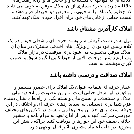
علاقه ای به مواجهه با مشکلات و و چالش ها و ارائه راهکارهای
خلاقانه دارید یا خیر؟ بسیاری از ان املاک موفق به خوبی می دانند
که چطور یک ملک را به خوبی در معرض دید خریدار قرار دهند و
لیست جذابی از فایل های خود برای افراد جویای ملک تهیه کنند.
املاک کارآفرین مشتاق باشد
میل به در دست گرفتن سرنوشت حرفه ای و شغلی خود و در یک
کلام رییس خود بودن از ویژگی های اخلاقی مشترک در میان ان
املاک موفق محسوب می شود.برای موفقیت در بازار املاک
مستلزم داشتن درجات بالایی از خوداتکایی انگیزه شوق و تصمیم
گیری هوشمندانه است.
املاک صداقت و درستی داشته باشد
اعتبار حرفه ای شما به عنوان یک املاک برای حضور مستمر و
موفق در این شغل حیاتی است.بنابراین عضویت در اتحادیه ملی
املاک و مستغلات و انجمن های وابسته یکی از راه های نشان دهنده
عزم شما برای دستیابی به استانداردهای حرفه ای و اخلاقی در این
حرفه است.برای اخذ این مجوزها می بایست در کلاس های مختلف
آموزشی شرکت کنید و پس از ادای تعهد به مرام نامه و منشور
اخلاقی صنف خود این جوازها را دریافت کنید چراکه داشتن این
مجوزها در جلب اعتماد مشتری تاثیر قابل توجهی دارد.