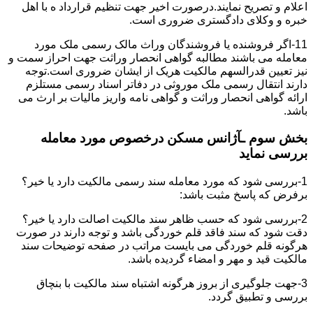
اعلام و تصریح نمایند.درصورت اخیر جهت تنظیم قرارداد ه با اهل
خبره و وکلای دادگستری ضروری است.
11-اگر فروشنده یا فروشندگان وراث مالک رسمی ملک مورد
معامله می باشند مطالبه گواهی انحصار وراثت جهت احراز سمت و
نیز تعیین قدرالسهم مالکیت هریک از ایشان ضروری است.توجه
دارند انتقال رسمی ملک موروثی در دفاتر اسناد رسمی مستلزم
ارائه گواهی انحصار وراثت و گواهی نامه واریز مالیات بر ارث می
باشد.
بخش سوم ـآژانس مسکن درخصوص مورد معامله
بررسی نماید
1-بررسی شود که مورد معامله سند رسمی مالکیت دارد یا خیر؟
برفرض که پاسخ مثبت باشد:
2-بررسی شود که حسب ظاهر سند مالکیت اصالت دارد یا خیر؟
دقت شود که سند فاقد قلم خوردگی باشد و توجه دارند در صورت
هرگونه قلم خوردگی می بایست مراتب در صفحه توضیحات سند
مالکیت قید و مهر و امضاء گردیده باشد.
3-جهت جلوگیری از بروز هرگونه اشتباه سند مالکیت با بنچاق
بررسی و تطبیق گردد.