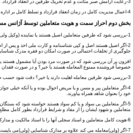
3-رعایت آرامش صبر متانت و عدم تحریک طرفین در انعقاد قرارداد.
4-اعمال مدیریت کامل در زمان انعقاد قرارداد و تسلط کامل بر اداره بحث و مذاکره ضمن هوشیاری و سرعت انتقال بالا.
بخش دوم احراز سمت و هویت متعاملین توسط آژانس م
1-بررسی شود که طرفین متعاملین اصیل هستند یا نماینده (وکیل ولی قیم وصی)
2-اگر اصیل هستند اصل و کپی شناسنامه و کارت ملی اخذ و پس از ا
جلوگیری از تخلفات احتمالی در صورت امکان دو فقره مدرک شناسای
افزون بر آن بررسی شود که در صورت مرد بودن آیا مشمول هستند یا خیر
خصوصاً فروشنده ممنوع المعامله هستند یا خیر؟ و در صورت فقدان موا
3-بررسی شود طرفین معامله اهلیت دارند یا خیر؟ دقت شود حسب ظاهر سفیه و مجنون نباشند.
4-اگر متعاملین پیر و مسن و یا مریض احوال بوده و یا آنکه خیلی جو
خود را بعنوان شاهد همراه بیاورند.
5-اگر متعاملین بی سواد و یا کم سواد هستند خواسته شود که بستگان و 
متعاملین و شهود ایشان را از مفاد و شرایط قرارداد بطور کامل مطلع 
6-هویت کامل متعاملین و اسناد سجلی آنها را با اسناد مالکیت و مدارک ارائه شده تطبیق نمائید.
7-اگر (ولی)معامله می کند علاوه بر مدارک شناسایی (ولی)می بایس