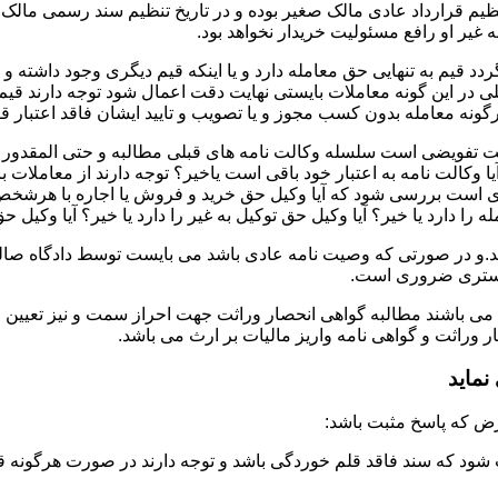
تنظیم قرارداد عادی مالک صغیر بوده و در تاریخ تنظیم سند رسمی ما
غیر او رافع مسئولیت خریدار نخواهد بود.
دد قیم به تنهایی حق معامله دارد و یا اینکه قیم دیگری وجود داشته و
در این گونه معاملات بایستی نهایت دقت اعمال شود توجه دارند قیم 
نه معامله بدون کسب مجوز و یا تصویب و تایید ایشان فاقد اعتبار قا
لت تفویضی است سلسله وکالت نامه های قبلی مطالبه و حتی المقدور ت
یا وکالت نامه به اعتبار خود باقی است یاخیر؟ توجه دارند از معاملات
ست بررسی شود که آیا وکیل حق خرید و فروش یا اجاره با هرشخص و به ه
 را دارد یا خیر؟ آیا وکیل حق توکیل به غیر را دارد یا خیر؟ آیا وکیل ح
.و در صورتی که وصیت نامه عادی باشد می بایست توسط دادگاه صالحه 
ادگستری ضروری است.
 می باشند مطالبه گواهی انحصار وراثت جهت احراز سمت و نیز تعیین 
وراثت و گواهی نامه واریز مالیات بر ارث می باشد.
ماید
شود که سند فاقد قلم خوردگی باشد و توجه دارند در صورت هرگونه