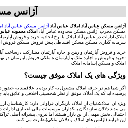
آژانس مسک
آژانس مسکن عباس آباد
املاک عباس آباد
آژانس مسکن عباس آباد
ام
مسکن مجرب آژانس مسکن محدوده عباس آباد
املاک محدوده عباس آ
املاک ادارات در عباس آباد املاک با نرخ اتحادیه خرید و فروش آپارتم
سرمایه گذاری مسکن مسکن اقساطی پیش فروش مسکن فروش اپارتمان
خرید و فروش آپارتمان و رهن و اجاره آپارتمان مشارکت درساخت آپار
·خرید و فروش و اجاره ملک و آپارتمان ه ملکی فروش آپارتمان در تهران
املاک و مسکن |سامانه املاک
ویژگی های یک املاک موفق چیست؟
اگر شما هم در حرفه املاک مشغول به کار بوده یا علاقمند به حضور در
پرسیده اید که یک املاک موفق از نظر شخصیتی اخلاقی و علایق باید 
ویژه ان املاک:دنیای ان املاک بازیگران فراوانی دارد؛ کارشناسان ارز
می بندند دلالان سازندگان بانکداران موسسات مالی-اعتباری ادارات 
احتمالی بخش مهمی از این بازار هستند اما نیروی پیشرانه اصلی تراک
این فرآیند (آژانس های املاک و دلالان ملکی)نظارت می کنند.