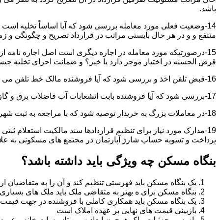
باشد.
14-وضعیت فعلی مورد معامله بررسی شود که آیا اساساً تخلیه است 
منتفع و و در هر حال بایستی مراتب در قرارداد تصریح و چگونگی و زم
15-درصورتیکه مورد معامله در اجاره دیگری است اصل اجاره نامه ا
قرض الحسنه در اختیار موجر دارد یا خیر؟ و ضمانت اجرای تخلیه چی
16-قبض تلفن اخذ و بررسی شود که آیا فروشنده مالک خط تلفن می باشد یا خیر؟
17-بررسی شود که آیا فروشنده بابت انشعابات آب فاضلاب برق و گاز بدهکاری دارد یاخیر؟
18-در معاملات بزرگ به خریدار توصیه شود که با مراجعه به ثبت شهرداری و صحت ادعاهای فروشنده را بررسی کند.
19-مدارک مورد نیاز برای تنظیم قراردادها سند مالکیت استعلام 
پرداخت و تسویه حساب شارژ آپارتمان در مجتمع های مسکونی به عل
بنگاه مسکن چه ویژگی باید داشته باشد؟
یک بنگاه مسکن باید فهرستی تنظیم کند و آن را به متقاضیان ارا
بنگاه مسکن برای ه بهتر به متقاضی ملک باید ملک های بسیاری 
یک بنگاه مسکن باید همکاری کاملی با فروشنده در جهت قیمت
بازبینی قیمت های نهایی بر عهده املاک است
بازرسی جزئیات ملک همچون ابعاد زمین تاسیسات خانه و غیره