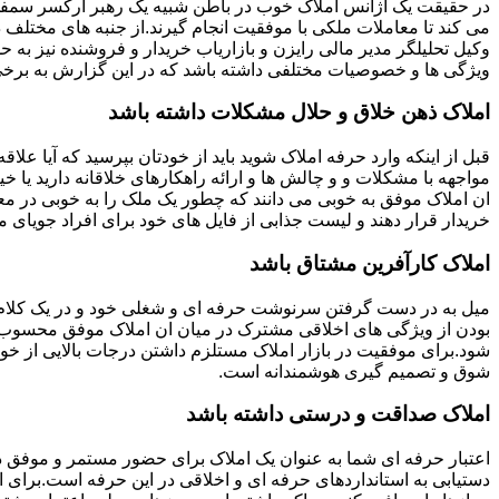
در حقیقت یک آژانس املاک خوب در باطن شبیه یک رهبر ارکسر سمفون
می کند تا معاملات ملکی با موفقیت انجام گیرند.از جنبه های مختلف د
وکیل تحلیلگر مدیر مالی رایزن و بازاریاب خریدار و فروشنده نیز به ح
ویژگی ها و خصوصیات مختلفی داشته باشد که در این گزارش به برخی ا
املاک ذهن خلاق و حلال مشکلات داشته باشد
قبل از اینکه وارد حرفه املاک شوید باید از خودتان بپرسید که آیا علاقه
مواجهه با مشکلات و و چالش ها و ارائه راهکارهای خلاقانه دارید یا خی
ان املاک موفق به خوبی می دانند که چطور یک ملک را به خوبی در م
خریدار قرار دهند و لیست جذابی از فایل های خود برای افراد جویای مل
املاک کارآفرین مشتاق باشد
میل به در دست گرفتن سرنوشت حرفه ای و شغلی خود و در یک کلام
بودن از ویژگی های اخلاقی مشترک در میان ان املاک موفق محسوب
شود.برای موفقیت در بازار املاک مستلزم داشتن درجات بالایی از خودا
شوق و تصمیم گیری هوشمندانه است.
املاک صداقت و درستی داشته باشد
اعتبار حرفه ای شما به عنوان یک املاک برای حضور مستمر و موفق در
دستیابی به استانداردهای حرفه ای و اخلاقی در این حرفه است.برای