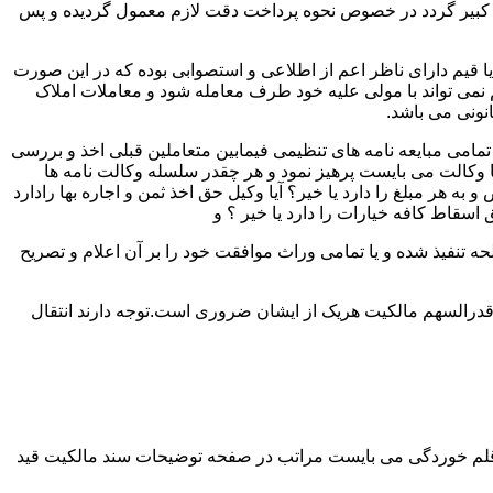
لک کبیر گردد در خصوص نحوه پرداخت دقت لازم معمول گردیده و پس
 یا قیم دارای ناظر اعم از اطلاعی و استصوابی بوده که در این صورت
نمی تواند با مولی علیه خود طرف معامله شود و معاملات املاک
نونی می باشد.
مامی مبایعه نامه های تنظیمی فیمابین متعاملین قبلی اخذ و بررسی
 با وکالت می بایست پرهیز نمود و هر چقدر سلسله وکالت نامه ها
ر مبلغ را دارد یا خیر؟ آیا وکیل حق اخذ ثمن و اجاره بها رادارد
ق اسقاط کافه خیارات را دارد یا خیر ؟ و
تنفیذ شده و یا تمامی وراث موافقت خود را بر آن اعلام و تصریح
قدرالسهم مالکیت هریک از ایشان ضروری است.توجه دارند انتقال
 قلم خوردگی می بایست مراتب در صفحه توضیحات سند مالکیت قید