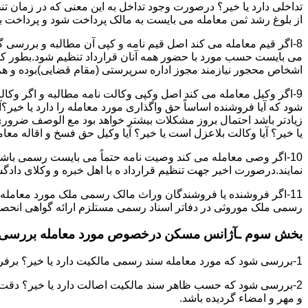
تداخلی دارد یا خیر؟ درصورت وجود تداخل به این معنی که در زمان 
از بلوغ رشد ثمن معامله می بایست به مالک پرداخت شود و پرداخت به 
8-اگر قیم معامله می کند اصل قیم نامه و کپی آن مطالبه و بررسی گر
می بایست حسب مورد با حضور همه آنان قرارداد تنظیم شود.بطور کلی 
اشخاص محجور نیازمند مجوز اداره سرپرستی (مقام قضایی)بوده و هرگو
9-اگر وکیل معامله می کند اصل وکپی وکالت نامه مطالبه و اگر وکا
شود که آیا فروشنده اساساً حق واگذاری مورد معامله را دارد یا خیر؟آ
زیادتر باشد احتمال بروز مشکلات بیشتر خواهد بود مع الوصف ضروری ا
یا خیر؟ آیا وکالت بلاعزل است یا خیر؟ آیا وکیل حق فسخ و اقاله معامله
10-اگر وصی معامله می کند وصیت نامه حتماً می بایست رسمی باشد
نمایند.درصورت اخیر جهت تنظیم قرارداد ه با اهل خبره و وکلای د
11-اگر فروشنده یا فروشندگان وراث مالک رسمی ملک مورد معامله
رسمی ملک موروثی در دفاتر اسناد رسمی مستلزم ارائه گواهی انحصار 
بخش سوم ـآژانس مسکن درخصوص مورد معامله بررسی ن
1-بررسی شود که مورد معامله سند رسمی مالکیت دارد یا خیر؟ برفرض که پاسخ مثبت باشد:
2-بررسی شود که حسب ظاهر سند مالکیت اصالت دارد یا خیر؟ دقت 
و مهر و امضاء گردیده باشد.