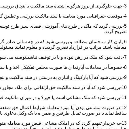
3-جهت جلوگیری از بروز هرگونه اشتباه سند مالکیت با بنچاق بررسی و تطبیق گردد.
4-موقعیت جغرافیایی مورد معامله با سند مالکیت بررسی و تطبیق گردد.
5-بررسی گردد که ملک در طرح های آموزشی فضای سبز طرح توسعه معابر
تصریح گردد.
6-پایان کار ساختمان مطالعه و بررسی شود که در چه سالی صادر گردی
معامله باشند مراتب در قرارداد تصریح گردیده و معلوم نمایند مسئول
7-دقت شود که ملک در رهن نبوده و یا در توقیف نباشد.توصیه می شود از تنظیم معاملات املاکی که توقیف می باشند خودداری نموده و انجام معامله را منوط به رفع توقیف و فک رهن نمائید.
8-خصوصاً در معاملات آپارتما ن ها صورت مجلس تفکیکی اخذ و با سند مالکیت و بنچاق تطبیق گردد.
9-بررسی شود که آیا پارکینگ و انباری به درستی در سند مالکیت و بنچاق قید گردیده و با صورت مجلس تفکیکی انطباق دارد یا خیر؟
10-بررسی شود که آیا در سند مالکیت حق ارتفاقی برای ملک مجاور در نظر گرفته شده یاخیر؟
11-بررسی شود که ملک مشاعی است یا خیر؟ و در میزان مالکیت فروشنده دقت خاصی اعمال گردد.
12-در صورت مشاعی بودن آیا مورد معامله شرایط اعمال حق شفعه ر
ساقط نماید یا در صورت تمایل طرفین و ضمن ه با یک وکیل دعاوی یا ف
13-به خریدار تفهیم گردد که در املاک مشاعی قبض مورد معامله م
حال مراتب مسئولیت طرفین قرارداد در آن تصریح گردد به نظر می